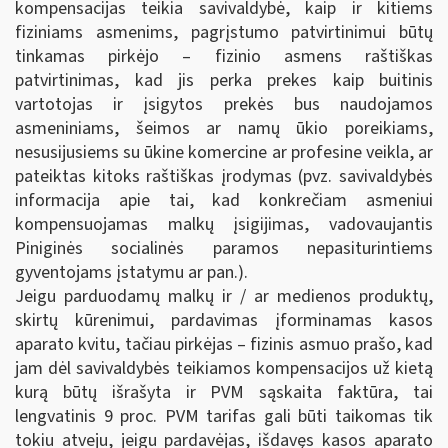
kompensacijas teikia savivaldybė, kaip ir kitiems
fiziniams asmenims, pagrįstumo patvirtinimui būtų
tinkamas pirkėjo – fizinio asmens raštiškas
patvirtinimas, kad jis perka prekes kaip buitinis
vartotojas ir įsigytos prekės bus naudojamos
asmeniniams, šeimos ar namų ūkio poreikiams,
nesusijusiems su ūkine komercine ar profesine veikla, ar
pateiktas kitoks raštiškas įrodymas (pvz. savivaldybės
informacija apie tai, kad konkrečiam asmeniui
kompensuojamas malkų įsigijimas, vadovaujantis
Piniginės socialinės paramos nepasiturintiems
gyventojams įstatymu ar pan.).
Jeigu parduodamų malkų ir / ar medienos produktų,
skirtų kūrenimui, pardavimas įforminamas kasos
aparato kvitu, tačiau pirkėjas – fizinis asmuo prašo, kad
jam dėl savivaldybės teikiamos kompensacijos už kietą
kurą būtų išrašyta ir PVM sąskaita faktūra, tai
lengvatinis 9 proc. PVM tarifas gali būti taikomas tik
tokiu atveju, jeigu pardavėjas, išdavęs kasos aparato