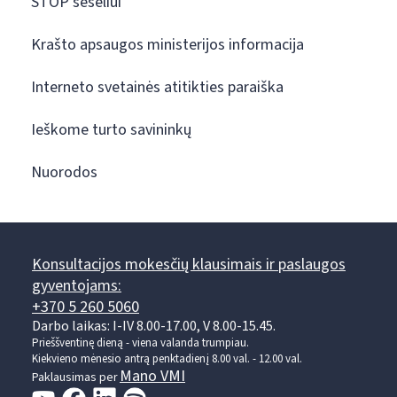
STOP šešėliui
Krašto apsaugos ministerijos informacija
Interneto svetainės atitikties paraiška
Ieškome turto savininkų
Nuorodos
Konsultacijos mokesčių klausimais ir paslaugos
gyventojams:
+370 5 260 5060
Darbo laikas: I-IV 8.00-17.00, V 8.00-15.45.
Prieššventinę dieną - viena valanda trumpiau.
Kiekvieno mėnesio antrą penktadienį 8.00 val. - 12.00 val.
Mano VMI
Paklausimas per