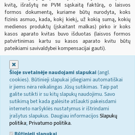
kvitą, išrašytų ne PVM sąskaitą faktūrą, o laisvos
formos dokumentą, kuriame būtų nurodyta, koks
fizinis asmuo, kada, kokį kiekį, už kokią sumą, kokių
medienos produktų (įskaitant malkas) pirko ir koks
kasos aparato kvitas buvo išduotas (laisvos formos
patvirtinimas kartu su kasos aparato kvitu būtų
pateikiami savivaldybei kompensacijai gauti).
Uždaryti
Šioje svetainėje naudojami slapukai
(angl.
cookies). Būtinieji slapukai įdiegiami automatiškai
ir jiems nėra reikalingas Jūsų sutikimas. Taip pat
galite sutikti ir su kitų slapukų naudojimu. Savo
sutikimą bet kada galėsite atšaukti pakeisdami
interneto naršyklės nustatymus ir ištrindami
įrašytus slapukus. Daugiau informacijos
Slapukų
politika
;
Privatumo politika.
Būtinieji slapukai