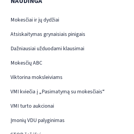
NAUDINGA
Mokesčiai ir jų dydžiai
Atsiskaitymas grynaisiais pinigais
Dažniausiai užduodami klausimai
Mokesčių ABC
Viktorina moksleiviams
VMI kviečia į „Pasimatymą su mokesčiais“
VMI turto aukcionai
Įmonių VDU palyginimas