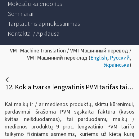
Mokesčių kalendorius
Seminarai
Tarptautinis apmokestinimas
Kontaktai / Apklausa
VMI Machine translation / VMI Машинный перевод /
VMI Машинний переклад (
English
,
Русский
,
Українська
)
12. Kokia tvarka lengvatinis PVM tarifas taikomas medienos produktams (įskaitant malkas), kai jie parduodami fiziniams asmenims, kuriems už kietą kurą kompensacijas teikia savivaldybė?
Kai malkų ir / ar medienos produktų, skirtų kūrenimui,
pardavimui išrašoma PVM sąskaita faktūra (kasos
kvitas neišduodamas), tai parduodamų malkų /
medienos produktų 9 proc. lengvatinio PVM tarifo
taikymo fiziniams asmenims, kuriems už kietą kurą