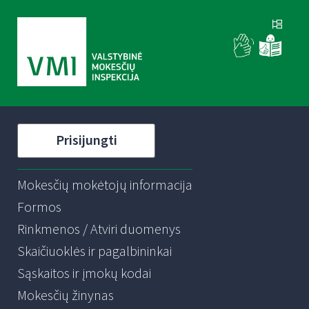
Prisijungti
Mokesčių mokėtojų informacija
Formos
Rinkmenos / Atviri duomenys
Skaičiuoklės ir pagalbininkai
Sąskaitos ir įmokų kodai
Mokesčių žinynas