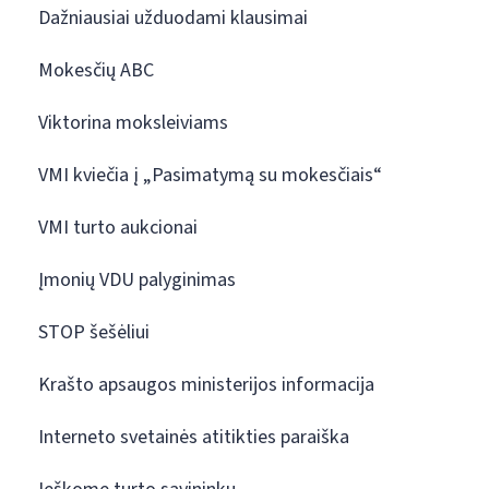
Dažniausiai užduodami klausimai
Mokesčių ABC
Viktorina moksleiviams
VMI kviečia į „Pasimatymą su mokesčiais“
VMI turto aukcionai
Įmonių VDU palyginimas
STOP šešėliui
Krašto apsaugos ministerijos informacija
Interneto svetainės atitikties paraiška