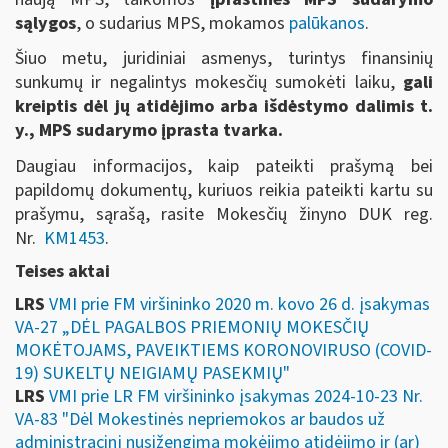
sąlygos
, o sudarius MPS, mokamos
palūkanos
.
Šiuo metu, juridiniai asmenys, turintys finansinių
sunkumų ir negalintys mokesčių sumokėti laiku,
gali
kreiptis dėl jų atidėjimo arba išdėstymo dalimis t.
y., MPS sudarymo įprasta tvarka.
Daugiau informacijos, kaip pateikti prašymą bei
papildomų dokumentų, kuriuos reikia pateikti kartu su
prašymu, sąrašą, rasite Mokesčių žinyno DUK reg.
Nr.
KM1453
.
Teises aktai
LRS
VMI prie FM viršininko 2020 m. kovo 26 d. įsakymas
VA-27 „DĖL PAGALBOS PRIEMONIŲ MOKESČIŲ
MOKĖTOJAMS, PAVEIKTIEMS KORONOVIRUSO (COVID-
19) SUKELTŲ NEIGIAMŲ PASEKMIŲ"
LRS
VMI prie LR FM viršininko įsakymas 2024-10-23 Nr.
VA-83 "Dėl Mokestinės nepriemokos ar baudos už
administracinį nusižengimą mokėjimo atidėjimo ir (ar)