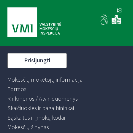
Prisijungti
Mokesčių mokėtojų informacija
Formos
Rinkmenos / Atviri duomenys
Skaičiuoklės ir pagalbininkai
Sąskaitos ir įmokų kodai
Mokesčių žinynas