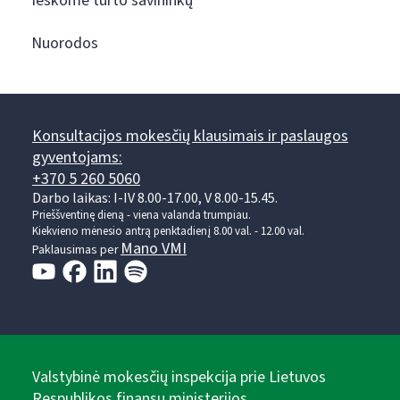
Ieškome turto savininkų
Nuorodos
Konsultacijos mokesčių klausimais ir paslaugos
gyventojams:
+370 5 260 5060
Darbo laikas: I-IV 8.00-17.00, V 8.00-15.45.
Prieššventinę dieną - viena valanda trumpiau.
Kiekvieno mėnesio antrą penktadienį 8.00 val. - 12.00 val.
Mano VMI
Paklausimas per
Valstybinė mokesčių inspekcija prie Lietuvos
Respublikos finansų ministerijos