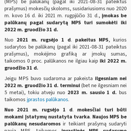
(MPS) be palūkanų (pagal iki 2021-08-31 pateiktus
prašymus) mokesčių skoloms, susidariusioms nuo 2020
m. kovo 16 d. iki 2021 m. rugpjūčio 31 d.,
įmokas be
palūkanų pagal sudarytą MPS turi sumokėti iki
2022 m. gruodžio 31 d.
Nuo
2021 m. rugsėjo 1 d
.
pakeitus MPS
, kurios
sudarytos be palūkanų (pagal iki 2021-08-31 pateiktus
prašymus), mokėjimo grafiką ar įmokų sumas,
taikomos 0 proc. palūkanos ne ilgiau kaip
iki 2022 m.
gruodžio 31 d.
Jeigu MPS buvo sudaroma ar pakeista
ilgesniam nei
2022 m. gruodžio 31 d. terminui
(bet ne ilgesniam nei
5 metai), tokiu atveju nuo
2023 m. sausio 1 d.
bus
taikomos
įprastos palūkanos
.
Nuo 2021 m. rugsėjo 1 d
.
mokesčiai turi būti
mokami Įstatymų nustatyta tvarka
.
Naujos MPS be
palūkanų nesudaromos
ir teikiant prašymą sudaryti
naują MPS, taikomos
įprastinės MPS sudarymo