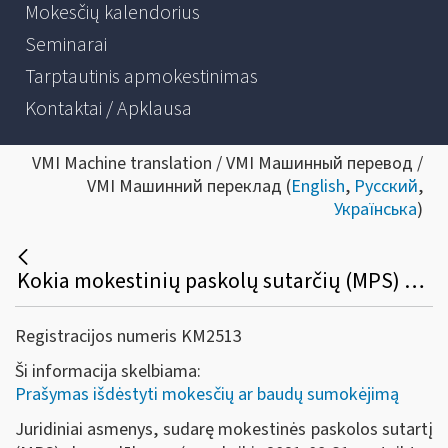
Mokesčių kalendorius
Seminarai
Tarptautinis apmokestinimas
Kontaktai / Apklausa
VMI Machine translation / VMI Машинный перевод /
VMI Машинний переклад (
English
,
Русский
,
Українська
)
Kokia mokestinių paskolų sutarčių (MPS) be palūkanų pakeitimo ir vykdymo tvarka juridiniams asmenims, kurių nesumokėtų mokesčių sumos buvo išdėstytos / atidėtos dėl COVID-19?
Registracijos numeris KM2513
Ši informacija skelbiama:
Prašymas išdėstyti mokesčių ar baudų sumokėjimą
Juridiniai asmenys, sudarę mokestinės paskolos sutartį