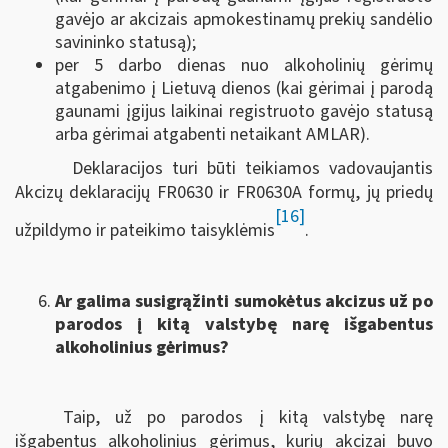
gavėjo ar akcizais apmokestinamų prekių sandėlio
savininko statusą);
per 5 darbo dienas nuo alkoholinių gėrimų
atgabenimo į Lietuvą dienos (kai gėrimai į parodą
gaunami įgijus laikinai registruoto gavėjo statusą
arba gėrimai atgabenti netaikant AMLAR).
Deklaracijos turi būti teikiamos vadovaujantis
Akcizų deklaracijų FR0630 ir FR0630A formų, jų priedų
[16]
užpildymo ir pateikimo taisyklėmis
.
Ar galima susigrąžinti sumokėtus akcizus už po
parodos į kitą valstybę narę išgabentus
alkoholinius gėrimus?
Taip, už po parodos į kitą valstybę narę
išgabentus alkoholinius gėrimus, kurių akcizai buvo