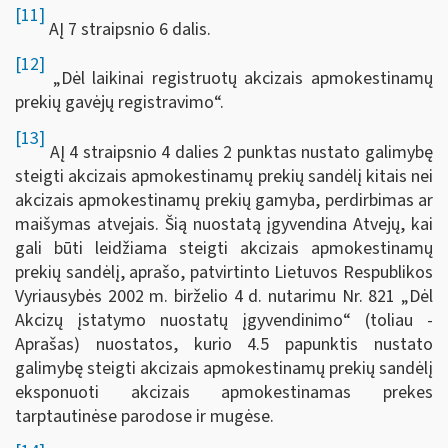
[11]
AĮ 7 straipsnio 6 dalis.
[12]
„Dėl laikinai registruotų akcizais apmokestinamų
prekių gavėjų registravimo“.
[13]
AĮ 4 straipsnio 4 dalies 2 punktas nustato galimybę
steigti akcizais apmokestinamų prekių sandėlį kitais nei
akcizais apmokestinamų prekių gamyba, perdirbimas ar
maišymas atvejais. Šią nuostatą įgyvendina Atvejų, kai
gali būti leidžiama steigti akcizais apmokestinamų
prekių sandėlį, aprašo, patvirtinto Lietuvos Respublikos
Vyriausybės 2002 m. birželio 4 d. nutarimu Nr. 821 „Dėl
Akcizų įstatymo nuostatų įgyvendinimo“ (toliau -
Aprašas) nuostatos, kurio 4.5 papunktis nustato
galimybę steigti akcizais apmokestinamų prekių sandėlį
eksponuoti akcizais apmokestinamas prekes
tarptautinėse parodose ir mugėse.