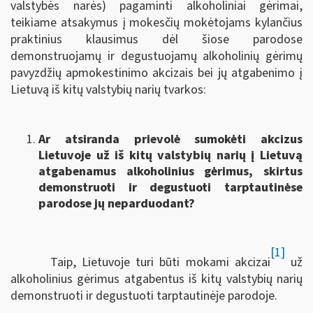
valstybės narės) pagaminti alkoholiniai gėrimai,
teikiame atsakymus į mokesčių mokėtojams kylančius
praktinius klausimus dėl šiose parodose
demonstruojamų ir degustuojamų alkoholinių gėrimų
pavyzdžių apmokestinimo akcizais bei jų atgabenimo į
Lietuvą iš kitų valstybių narių tvarkos:
Ar atsiranda prievolė sumokėti akcizus
Lietuvoje už iš kitų valstybių narių į Lietuvą
atgabenamus alkoholinius gėrimus, skirtus
demonstruoti ir degustuoti tarptautinėse
parodose jų neparduodant?
[1]
Taip, Lietuvoje turi būti mokami akcizai
už
alkoholinius gėrimus atgabentus iš kitų valstybių narių
demonstruoti ir degustuoti tarptautinėje parodoje.