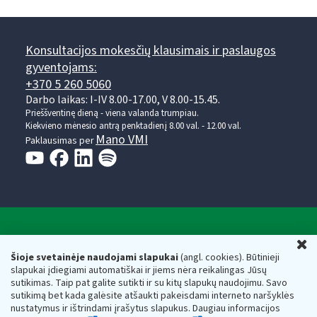
Konsultacijos mokesčių klausimais ir paslaugos
gyventojams:
+370 5 260 5060
Darbo laikas: I-IV 8.00-17.00, V 8.00-15.45.
Prieššventinę dieną - viena valanda trumpiau.
Kiekvieno mėnesio antrą penktadienį 8.00 val. - 12.00 val.
Mano VMI
Paklausimas per
Valstybinė mokesčių inspekcija prie Lietuvos
U
Respublikos finansų ministerijos
Šioje svetainėje naudojami slapukai
(angl. cookies). Būtinieji
slapukai įdiegiami automatiškai ir jiems nėra reikalingas Jūsų
Biudžetinė įstaiga. Juridinio asmens kodas — 188659752,
sutikimas. Taip pat galite sutikti ir su kitų slapukų naudojimu. Savo
adresas: Vasario 16-osios g. 14, 01107 Vilnius, Lietuva, el.paštas:
sutikimą bet kada galėsite atšaukti pakeisdami interneto naršyklės
vmi@vmi.lt
, E. pristatymo dėžutės adresas 188659752
nustatymus ir ištrindami įrašytus slapukus. Daugiau informacijos
Duomenys apie Valstybinę mokesčių inspekciją prie Lietuvos