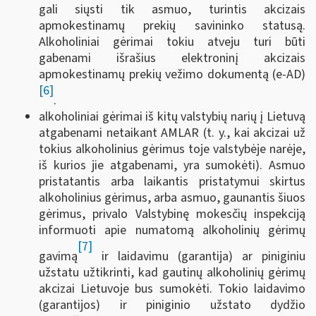
gali siųsti tik asmuo, turintis akcizais
apmokestinamų prekių savininko statusą.
Alkoholiniai gėrimai tokiu atveju turi būti
gabenami išrašius elektroninį akcizais
apmokestinamų prekių vežimo dokumentą (e-AD)
[6]
.
alkoholiniai gėrimai iš kitų valstybių narių į Lietuvą
atgabenami netaikant AMLAR (t. y., kai akcizai už
tokius alkoholinius gėrimus toje valstybėje narėje,
iš kurios jie atgabenami, yra sumokėti). Asmuo
pristatantis arba laikantis pristatymui skirtus
alkoholinius gėrimus, arba asmuo, gaunantis šiuos
gėrimus, privalo Valstybinę mokesčių inspekciją
informuoti apie numatomą alkoholinių gėrimų
[7]
gavimą
ir laidavimu (garantija) ar piniginiu
užstatu užtikrinti, kad gautinų alkoholinių gėrimų
akcizai Lietuvoje bus sumokėti. Tokio laidavimo
(garantijos) ir piniginio užstato dydžio