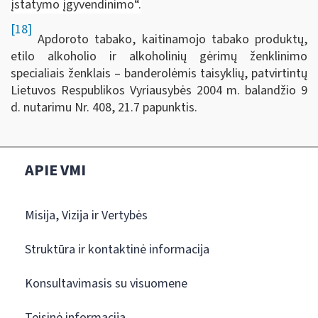
įstatymo įgyvendinimo“.
[18]
Apdoroto tabako, kaitinamojo tabako produktų,
etilo alkoholio ir alkoholinių gėrimų ženklinimo
specialiais ženklais – banderolėmis taisyklių, patvirtintų
Lietuvos Respublikos Vyriausybės 2004 m. balandžio 9
d. nutarimu Nr. 408, 21.7 papunktis.
APIE VMI
Misija, Vizija ir Vertybės
Struktūra ir kontaktinė informacija
Konsultavimasis su visuomene
Teisinė informacija