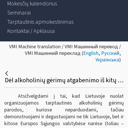
Mokesčių kalendorius
Seminarai
Tarptautinis apmokestinimas
Kontaktai / Apklausa
VMI Machine translation / VMI Машинный перевод /
VMI Машинний переклад (
English
,
Русский
,
Українська
)
Dėl alkoholinių gėrimų atgabenimo iš kitų Europos sąjungos valstybių narių į tarptautines parodas Lietuvoje bei akcizų sumokėjimo
Atsižvelgdami į tai, kad Lietuvoje nuolat
organizuojamos tarptautinės alkoholinių gėrimų
parodos, kuriose neparduodami, tačiau
demonstruojami ir degustuojami ne tik Lietuvoje, bet ir
kitose Europos Sąjungos valstybėse narėse (toliau –