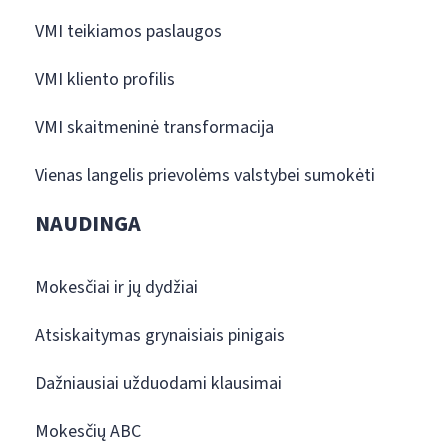
VMI teikiamos paslaugos
VMI kliento profilis
VMI skaitmeninė transformacija
Vienas langelis prievolėms valstybei sumokėti
NAUDINGA
Mokesčiai ir jų dydžiai
Atsiskaitymas grynaisiais pinigais
Dažniausiai užduodami klausimai
Mokesčių ABC