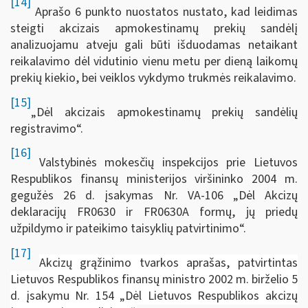
[14]
Aprašo 6 punkto nuostatos nustato, kad leidimas
steigti akcizais apmokestinamų prekių sandėlį
analizuojamu atveju gali būti išduodamas netaikant
reikalavimo dėl vidutinio vienu metu per dieną laikomų
prekių kiekio, bei veiklos vykdymo trukmės reikalavimo.
[15]
„Dėl akcizais apmokestinamų prekių sandėlių
registravimo“.
[16]
Valstybinės mokesčių inspekcijos prie Lietuvos
Respublikos finansų ministerijos viršininko 2004 m.
gegužės 26 d. įsakymas Nr. VA-106 „Dėl Akcizų
deklaracijų FR0630 ir FR0630A formų, jų priedų
užpildymo ir pateikimo taisyklių patvirtinimo“.
[17]
Akcizų grąžinimo tvarkos aprašas, patvirtintas
Lietuvos Respublikos finansų ministro 2002 m. birželio 5
d. įsakymu Nr. 154 „Dėl Lietuvos Respublikos akcizų