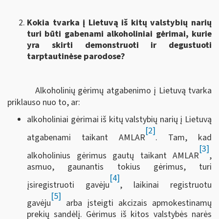
Kokia tvarka į Lietuvą iš kitų valstybių narių
turi būti gabenami alkoholiniai gėrimai, kurie
yra skirti demonstruoti ir degustuoti
tarptautinėse parodose?
Alkoholinių gėrimų atgabenimo į Lietuvą tvarka
priklauso nuo to, ar:
alkoholiniai gėrimai iš kitų valstybių narių į Lietuvą
[2]
atgabenami taikant AMLAR
. Tam, kad
[3]
alkoholinius gėrimus gautų taikant AMLAR
,
asmuo, gaunantis tokius gėrimus, turi
[4]
įsiregistruoti gavėju
, laikinai registruotu
[5]
gavėju
arba įsteigti akcizais apmokestinamų
prekių sandėlį. Gėrimus iš kitos valstybės narės