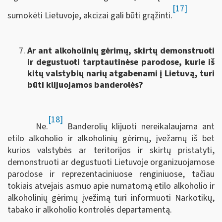
[17]
sumokėti Lietuvoje, akcizai gali būti grąžinti.
Ar ant alkoholinių gėrimų, skirtų demonstruoti
ir degustuoti tarptautinėse parodose, kurie iš
kitų valstybių narių atgabenami į Lietuvą, turi
būti klijuojamos banderolės?
[18]
Ne.
Banderolių klijuoti nereikalaujama ant
etilo alkoholio ir alkoholinių gėrimų, įvežamų iš bet
kurios valstybės ar teritorijos ir skirtų pristatyti,
demonstruoti ar degustuoti Lietuvoje organizuojamose
parodose ir reprezentaciniuose renginiuose, tačiau
tokiais atvejais asmuo apie numatomą etilo alkoholio ir
alkoholinių gėrimų įvežimą turi informuoti Narkotikų,
tabako ir alkoholio kontrolės departamentą.