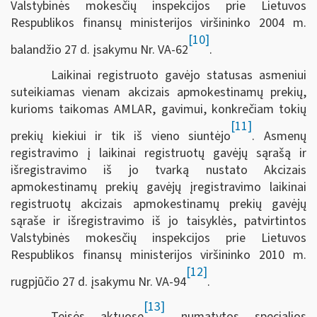
Valstybinės mokesčių inspekcijos prie Lietuvos
Respublikos finansų ministerijos viršininko 2004 m.
[10]
balandžio 27 d. įsakymu Nr. VA-62
.
Laikinai registruoto gavėjo statusas asmeniui
suteikiamas vienam akcizais apmokestinamų prekių,
kurioms taikomas AMLAR, gavimui, konkrečiam tokių
[11]
prekių kiekiui ir tik iš vieno siuntėjo
. Asmenų
registravimo į laikinai registruotų gavėjų sąrašą ir
išregistravimo iš jo tvarką nustato Akcizais
apmokestinamų prekių gavėjų įregistravimo laikinai
registruotų akcizais apmokestinamų prekių gavėjų
sąraše ir išregistravimo iš jo taisyklės, patvirtintos
Valstybinės mokesčių inspekcijos prie Lietuvos
Respublikos finansų ministerijos viršininko 2010 m.
[12]
rugpjūčio 27 d. įsakymu Nr. VA-94
.
[13]
Teisės aktuose
numatytos specialios