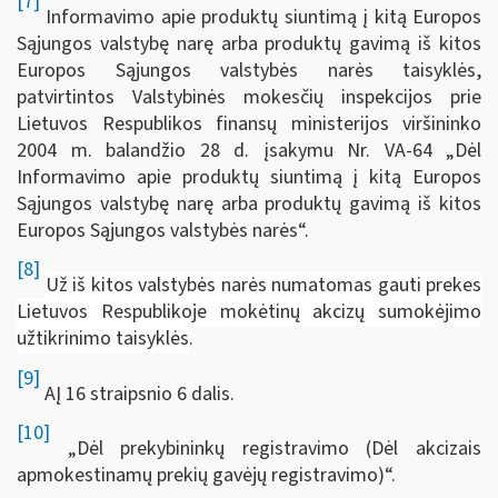
[7]
Informavimo apie produktų siuntimą į kitą Europos
Sąjungos valstybę narę arba produktų gavimą iš kitos
Europos Sąjungos valstybės narės taisyklės,
patvirtintos Valstybinės mokesčių inspekcijos prie
Lietuvos Respublikos finansų ministerijos viršininko
2004 m. balandžio 28 d. įsakymu Nr. VA-64 „Dėl
Informavimo apie produktų siuntimą į kitą Europos
Sąjungos valstybę narę arba produktų gavimą iš kitos
Europos Sąjungos valstybės narės“.
[8]
Už iš kitos valstybės narės numatomas gauti prekes
Lietuvos Respublikoje mokėtinų akcizų sumokėjimo
užtikrinimo taisyklės
.
[9]
AĮ 16 straipsnio 6 dalis.
[10]
„Dėl prekybininkų registravimo (Dėl akcizais
apmokestinamų prekių gavėjų registravimo)“.