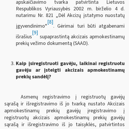
apskaičiavimo tvarka patvirtinta Lietuvos
Respublikos Vyriausybės 2002 m. birželio 4 d.
nutarimu Nr. 821 „Dėl Akcizų įstatymo nuostatų
[8]
įgyvendinimo“
. Gėrimai turi būti atgabenami
[9]
išrašius
supaprastintą akcizais apmokestinamų
prekių vežimo dokumentą (SAAD).
Kaip įsiregistruoti gavėju, laikinai registruotu
gavėju ar įsteigti akcizais apmokestinamų
prekių sandėlį?
Asmenų registravimo į registruotų gavėjų
sąrašą ir išregistravimo iš jo tvarką nustato Akcizais
apmokestinamų prekių gavėjų įregistravimo į
registruotų akcizais apmokestinamų prekių gavėjų
sąrašą ir išregistravimo iš jo taisyklės, patvirtintos