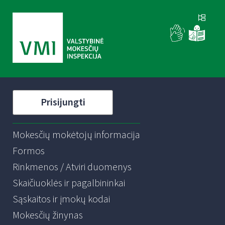
Prisijungti
Mokesčių mokėtojų informacija
Formos
Rinkmenos / Atviri duomenys
Skaičiuoklės ir pagalbininkai
Sąskaitos ir įmokų kodai
Mokesčių žinynas