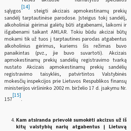
[14]
sąlygos
steigti akcizais apmokestinamų prekių
sandėlį tarptautinėse parodose. Įsteigus tokį sandėlį,
alkoholiniai gėrimai galėtų būti atgabenami, laikomi ir
išgabenami taikant AMLAR. Tokiu būdu akcizai būtų
mokami tik už tuos į tarptautines parodas atgabentus
alkoholinius gėrimus, kuriems šis režimas buvo
panaikintas (pvz., jie buvo suvartoti). Akcizais
apmokestinamų prekių sandėlių registravimo tvarką
nustato Akcizais apmokestinamų prekių sandėlių
registravimo taisyklės, patvirtintos Valstybinės
mokesčių inspekcijos prie Lietuvos Respublikos finansų
ministerijos viršininko 2002 m. birželio 17 d. įsakymu Nr.
[15]
157
.
Kam atsiranda prievolė sumokėti akcizus už iš
kitų valstybių narių atgabentus į Lietuvą