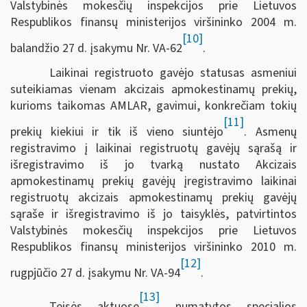
Valstybinės mokesčių inspekcijos prie Lietuvos
Respublikos finansų ministerijos viršininko 2004 m.
[10]
balandžio 27 d. įsakymu Nr. VA-62
.
Laikinai registruoto gavėjo statusas asmeniui
suteikiamas vienam akcizais apmokestinamų prekių,
kurioms taikomas AMLAR, gavimui, konkrečiam tokių
[11]
prekių kiekiui ir tik iš vieno siuntėjo
. Asmenų
registravimo į laikinai registruotų gavėjų sąrašą ir
išregistravimo iš jo tvarką nustato Akcizais
apmokestinamų prekių gavėjų įregistravimo laikinai
registruotų akcizais apmokestinamų prekių gavėjų
sąraše ir išregistravimo iš jo taisyklės, patvirtintos
Valstybinės mokesčių inspekcijos prie Lietuvos
Respublikos finansų ministerijos viršininko 2010 m.
[12]
rugpjūčio 27 d. įsakymu Nr. VA-94
.
[13]
Teisės aktuose
numatytos specialios