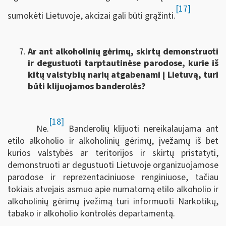
[17]
sumokėti Lietuvoje, akcizai gali būti grąžinti.
Ar ant alkoholinių gėrimų, skirtų demonstruoti
ir degustuoti tarptautinėse parodose, kurie iš
kitų valstybių narių atgabenami į Lietuvą, turi
būti klijuojamos banderolės?
[18]
Ne.
Banderolių klijuoti nereikalaujama ant
etilo alkoholio ir alkoholinių gėrimų, įvežamų iš bet
kurios valstybės ar teritorijos ir skirtų pristatyti,
demonstruoti ar degustuoti Lietuvoje organizuojamose
parodose ir reprezentaciniuose renginiuose, tačiau
tokiais atvejais asmuo apie numatomą etilo alkoholio ir
alkoholinių gėrimų įvežimą turi informuoti Narkotikų,
tabako ir alkoholio kontrolės departamentą.