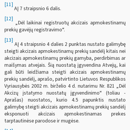
[11]
AĮ 7 straipsnio 6 dalis.
[12]
„Dėl laikinai registruotų akcizais apmokestinamų
prekių gavėjų registravimo“.
[13]
AĮ 4 straipsnio 4 dalies 2 punktas nustato galimybę
steigti akcizais apmokestinamų prekių sandėlį kitais nei
akcizais apmokestinamų prekių gamyba, perdirbimas ar
maišymas atvejais. Šią nuostatą įgyvendina Atvejų, kai
gali būti leidžiama steigti akcizais apmokestinamų
prekių sandėlį, aprašo, patvirtinto Lietuvos Respublikos
Vyriausybės 2002 m. birželio 4 d. nutarimu Nr. 821 „Dėl
Akcizų įstatymo nuostatų įgyvendinimo“ (toliau -
Aprašas) nuostatos, kurio 4.5 papunktis nustato
galimybę steigti akcizais apmokestinamų prekių sandėlį
eksponuoti akcizais apmokestinamas prekes
tarptautinėse parodose ir mugėse.