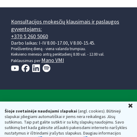
Konsultacijos mokesčių klausimais ir paslaugos
gyventojams:
+370 5 260 5060
Darbo laikas: I-IV 8.00-17.00, V 8.00-15.45.
Prieššventinę dieną - viena valanda trumpiau.
Kiekvieno mėnesio antrą penktadienį 8.00 val. - 12.00 val.
Mano VMI
Paklausimas per
Valstybinė mokesčių inspekcija prie Lietuvos
U
Respublikos finansų ministerijos
Šioje svetainėje naudojami slapukai
(angl. cookies). Būtinieji
slapukai įdiegiami automatiškai ir jiems nėra reikalingas Jūsų
Biudžetinė įstaiga. Juridinio asmens kodas — 188659752,
sutikimas. Taip pat galite sutikti ir su kitų slapukų naudojimu. Savo
adresas: Vasario 16-osios g. 14, 01107 Vilnius, Lietuva, el.paštas:
sutikimą bet kada galėsite atšaukti pakeisdami interneto naršyklės
vmi@vmi.lt
, E. pristatymo dėžutės adresas 188659752
nustatymus ir ištrindami įrašytus slapukus. Daugiau informacijos
Duomenys apie Valstybinę mokesčių inspekciją prie Lietuvos