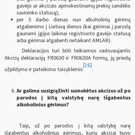
gavėjo ar akcizais apmokestinamų prekių sandėlio
savininko statusą);
per 5 darbo dienas nuo alkoholinių gėrimų
atgabenimo į Lietuvą dienos (kai gėrimai į parodą
gaunami įgijus laikinai registruoto gavėjo statusą
arba gėrimai atgabenti netaikant AMLAR).
Deklaracijos turi būti teikiamos vadovaujantis
Akcizų deklaracijų FR0630 ir FR0630A formų, jų priedų
[16]
užpildymo ir pateikimo taisyklėmis
.
Ar galima susigrąžinti sumokėtus akcizus už po
parodos į kitą valstybę narę išgabentus
alkoholinius gėrimus?
Taip, už po parodos į kitą valstybę narę
išgabentus alkoholinius gėrimus, kurių akcizai buvo