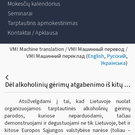
Mokesčių kalendorius
Seminarai
Tarptautinis apmokestinimas
Kontaktai / Apklausa
VMI Machine translation / VMI Машинный перевод /
VMI Машинний переклад (
English
,
Русский
,
Українська
)
Dėl alkoholinių gėrimų atgabenimo iš kitų Europos sąjungos valstybių narių į tarptautines parodas Lietuvoje bei akcizų sumokėjimo
Atsižvelgdami į tai, kad Lietuvoje nuolat
organizuojamos tarptautinės alkoholinių gėrimų
parodos, kuriose neparduodami, tačiau
demonstruojami ir degustuojami ne tik Lietuvoje, bet ir
kitose Europos Sąjungos valstybėse narėse (toliau –