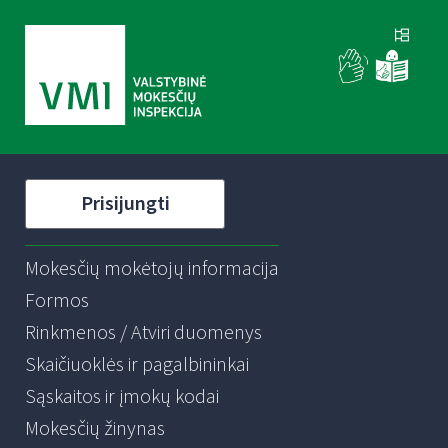
Prisijungti
Mokesčių mokėtojų informacija
Formos
Rinkmenos / Atviri duomenys
Skaičiuoklės ir pagalbininkai
Sąskaitos ir įmokų kodai
Mokesčių žinynas