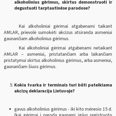
alkoholinius gėrimus, skirtus demonstruoti ir
degustuoti tarptautinėse parodose?
Kai alkoholiniai gėrimai atgabenami taikant
AMLAR, prievolė sumokėti akcizus atsiranda asmeniui
gaunančiam alkoholinius gėrimus.
Kai alkoholiniai gėrimai atgabenami netaikant
AMLAR – asmeniui, pristatančiam arba laikančiam
pristatymui skirtus alkoholinius gėrimus, arba asmeniui,
gaunančiam šiuos gėrimus.
Kokia tvarka ir terminais turi būti pateikiama
akcizų deklaracija Lietuvoje?
gavus alkoholinius gėrimus - iki kito mėnesio 15 d.
(kai gėrimai į parodą gaunami įgijus registruoto