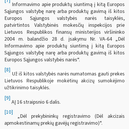
[7]
Informavimo apie produktų siuntimą į kitą Europos
Sąjungos valstybę narę arba produktų gavimą iš kitos
Europos Sąjungos valstybės narės taisyklės,
patvirtintos Valstybinės mokesčių inspekcijos prie
Lietuvos Respublikos finansų ministerijos viršininko
2004 m. balandžio 28 d. įsakymu Nr. VA-64 „Dėl
Informavimo apie produktų siuntimą į kitą Europos
Sąjungos valstybę narę arba produktų gavimą iš kitos
Europos Sąjungos valstybės narės“.
[8]
Už iš kitos valstybės narės numatomas gauti prekes
Lietuvos Respublikoje mokėtinų akcizų sumokėjimo
užtikrinimo taisyklės
.
[9]
AĮ 16 straipsnio 6 dalis.
[10]
„Dėl prekybininkų registravimo (Dėl akcizais
apmokestinamų prekių gavėjų registravimo)“.