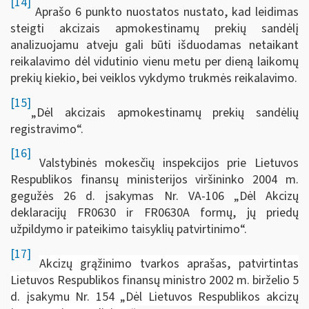
[14]
Aprašo 6 punkto nuostatos nustato, kad leidimas
steigti akcizais apmokestinamų prekių sandėlį
analizuojamu atveju gali būti išduodamas netaikant
reikalavimo dėl vidutinio vienu metu per dieną laikomų
prekių kiekio, bei veiklos vykdymo trukmės reikalavimo.
[15]
„Dėl akcizais apmokestinamų prekių sandėlių
registravimo“.
[16]
Valstybinės mokesčių inspekcijos prie Lietuvos
Respublikos finansų ministerijos viršininko 2004 m.
gegužės 26 d. įsakymas Nr. VA-106 „Dėl Akcizų
deklaracijų FR0630 ir FR0630A formų, jų priedų
užpildymo ir pateikimo taisyklių patvirtinimo“.
[17]
Akcizų grąžinimo tvarkos aprašas, patvirtintas
Lietuvos Respublikos finansų ministro 2002 m. birželio 5
d. įsakymu Nr. 154 „Dėl Lietuvos Respublikos akcizų