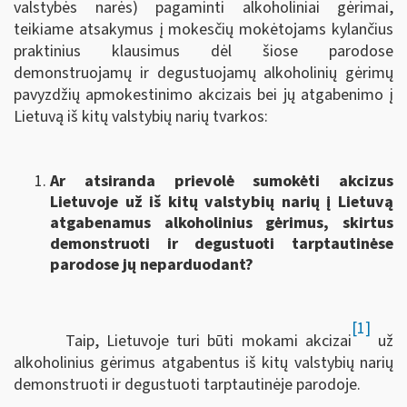
valstybės narės) pagaminti alkoholiniai gėrimai,
teikiame atsakymus į mokesčių mokėtojams kylančius
praktinius klausimus dėl šiose parodose
demonstruojamų ir degustuojamų alkoholinių gėrimų
pavyzdžių apmokestinimo akcizais bei jų atgabenimo į
Lietuvą iš kitų valstybių narių tvarkos:
Ar atsiranda prievolė sumokėti akcizus
Lietuvoje už iš kitų valstybių narių į Lietuvą
atgabenamus alkoholinius gėrimus, skirtus
demonstruoti ir degustuoti tarptautinėse
parodose jų neparduodant?
[1]
Taip, Lietuvoje turi būti mokami akcizai
už
alkoholinius gėrimus atgabentus iš kitų valstybių narių
demonstruoti ir degustuoti tarptautinėje parodoje.