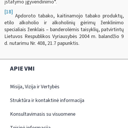
įstatymo įgyvendinimo“.
[18]
Apdoroto tabako, kaitinamojo tabako produktų,
etilo alkoholio ir alkoholinių gėrimų ženklinimo
specialiais ženklais – banderolėmis taisyklių, patvirtintų
Lietuvos Respublikos Vyriausybės 2004 m. balandžio 9
d. nutarimu Nr. 408, 21.7 papunktis.
APIE VMI
Misija, Vizija ir Vertybės
Struktūra ir kontaktinė informacija
Konsultavimasis su visuomene
Teisinė informacija