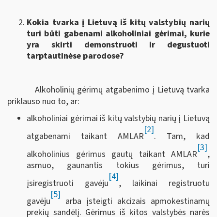
Kokia tvarka į Lietuvą iš kitų valstybių narių
turi būti gabenami alkoholiniai gėrimai, kurie
yra skirti demonstruoti ir degustuoti
tarptautinėse parodose?
Alkoholinių gėrimų atgabenimo į Lietuvą tvarka
priklauso nuo to, ar:
alkoholiniai gėrimai iš kitų valstybių narių į Lietuvą
[2]
atgabenami taikant AMLAR
. Tam, kad
[3]
alkoholinius gėrimus gautų taikant AMLAR
,
asmuo, gaunantis tokius gėrimus, turi
[4]
įsiregistruoti gavėju
, laikinai registruotu
[5]
gavėju
arba įsteigti akcizais apmokestinamų
prekių sandėlį. Gėrimus iš kitos valstybės narės