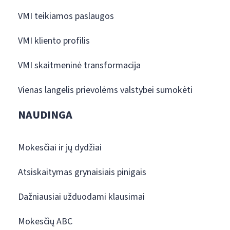
VMI teikiamos paslaugos
VMI kliento profilis
VMI skaitmeninė transformacija
Vienas langelis prievolėms valstybei sumokėti
NAUDINGA
Mokesčiai ir jų dydžiai
Atsiskaitymas grynaisiais pinigais
Dažniausiai užduodami klausimai
Mokesčių ABC