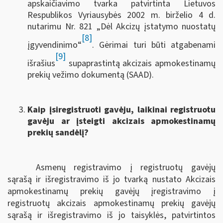
apskaičiavimo tvarka patvirtinta Lietuvos
Respublikos Vyriausybės 2002 m. birželio 4 d.
nutarimu Nr. 821 „Dėl Akcizų įstatymo nuostatų
[8]
įgyvendinimo“
. Gėrimai turi būti atgabenami
[9]
išrašius
supaprastintą akcizais apmokestinamų
prekių vežimo dokumentą (SAAD).
Kaip įsiregistruoti gavėju, laikinai registruotu
gavėju ar įsteigti akcizais apmokestinamų
prekių sandėlį?
Asmenų registravimo į registruotų gavėjų
sąrašą ir išregistravimo iš jo tvarką nustato Akcizais
apmokestinamų prekių gavėjų įregistravimo į
registruotų akcizais apmokestinamų prekių gavėjų
sąrašą ir išregistravimo iš jo taisyklės, patvirtintos