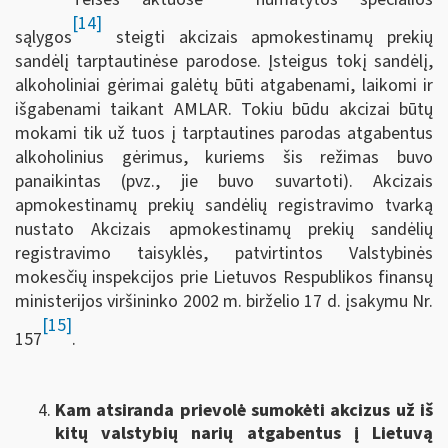
[14]
sąlygos
steigti akcizais apmokestinamų prekių
sandėlį tarptautinėse parodose. Įsteigus tokį sandėlį,
alkoholiniai gėrimai galėtų būti atgabenami, laikomi ir
išgabenami taikant AMLAR. Tokiu būdu akcizai būtų
mokami tik už tuos į tarptautines parodas atgabentus
alkoholinius gėrimus, kuriems šis režimas buvo
panaikintas (pvz., jie buvo suvartoti). Akcizais
apmokestinamų prekių sandėlių registravimo tvarką
nustato Akcizais apmokestinamų prekių sandėlių
registravimo taisyklės, patvirtintos Valstybinės
mokesčių inspekcijos prie Lietuvos Respublikos finansų
ministerijos viršininko 2002 m. birželio 17 d. įsakymu Nr.
[15]
157
.
Kam atsiranda prievolė sumokėti akcizus už iš
kitų valstybių narių atgabentus į Lietuvą