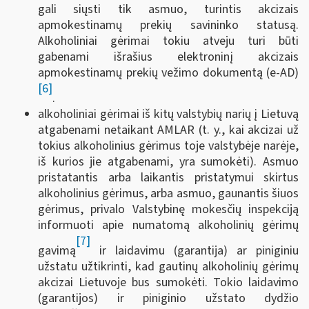
gali siųsti tik asmuo, turintis akcizais
apmokestinamų prekių savininko statusą.
Alkoholiniai gėrimai tokiu atveju turi būti
gabenami išrašius elektroninį akcizais
apmokestinamų prekių vežimo dokumentą (e-AD)
[6]
.
alkoholiniai gėrimai iš kitų valstybių narių į Lietuvą
atgabenami netaikant AMLAR (t. y., kai akcizai už
tokius alkoholinius gėrimus toje valstybėje narėje,
iš kurios jie atgabenami, yra sumokėti). Asmuo
pristatantis arba laikantis pristatymui skirtus
alkoholinius gėrimus, arba asmuo, gaunantis šiuos
gėrimus, privalo Valstybinę mokesčių inspekciją
informuoti apie numatomą alkoholinių gėrimų
[7]
gavimą
ir laidavimu (garantija) ar piniginiu
užstatu užtikrinti, kad gautinų alkoholinių gėrimų
akcizai Lietuvoje bus sumokėti. Tokio laidavimo
(garantijos) ir piniginio užstato dydžio