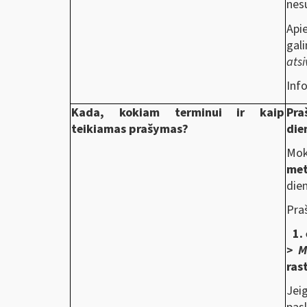
nes
Api
gal
ats
Info
Kada, kokiam terminui ir kaip
Pra
teikiamas prašymas?
die
Mok
me
die
Pra
1. 
> M
ras
Jei