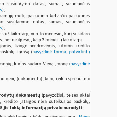
imo susidarymo datas, sumas, vėluojančius
as
);
inamųjų metų paskutinio ketvirčio paskutinės
mo susidarymo datas, sumas, vėluojančius
as
);
as už laikotarpį nuo to mėnesio, kurį susidaro
bet ne ilgesnį, kaip 3 mėnesių laikotarpį.
nijomis, lizingo bendrovėmis, kitomis kredito
 paskolų sąrašą (
pavyzdinė forma, patvirtintų
 įmonių, kurios sudaro Vieną įmonę (
pavyzdinė
 duomenų (dokumentų), kurių reikia sprendimui
nurodytų dokumentų
(pavyzdžiui, teisės aktai
 kredito įstaigos nėra suteikusios paskolų,
jis tokią informaciją privalo nurodyti
:
kia elektroniniu būdu prisijungęs prie
Mano