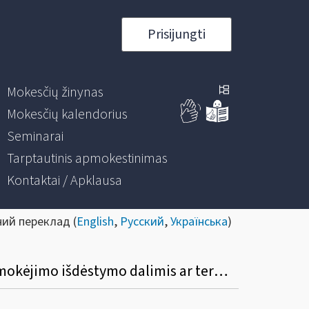
Prisijungti
Mokesčių žinynas
Mokesčių kalendorius
Seminarai
Tarptautinis apmokestinimas
Kontaktai / Apklausa
ний переклад (
English
,
Русский
,
Українська
)
Kada gyventojas gali pateikti prašymą dėl mokesčių (gyventojų pajamų, žemės ar kt.) mokėjimo išdėstymo dalimis ar termino atidėjimo? Kokia prašymo pateikimo tvarka ir koks sprendimo priėmimo terminas?