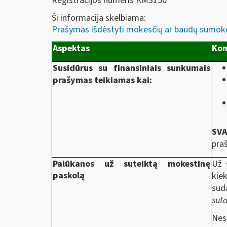
Registracijos numeris KM3150
Ši informacija skelbiama:
Prašymas išdėstyti mokesčių ar baudų sumok
Aspektas
Kom
Susidūrus su finansiniais sunkumais
prašymas teikiamas kai:
SV
praš
Palūkanos už suteiktą mokestinę
Už 
paskolą
kie
sud
suta
Nes