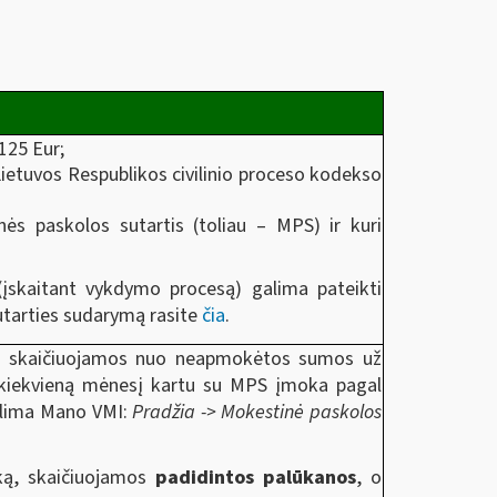
125 Eur;
ietuvos Respublikos civilinio proceso kodekso
s paskolos sutartis (toliau – MPS) ir kuri
e (įskaitant vykdymo procesą) galima pateikti
sutarties sudarymą rasite
čia
.
os skaičiuojamos nuo neapmokėtos sumos už
 kiekvieną mėnesį kartu su MPS įmoka pagal
galima Mano VMI:
Pradžia -> Mokestinė paskolos
ką, skaičiuojamos
padidintos palūkanos
, o