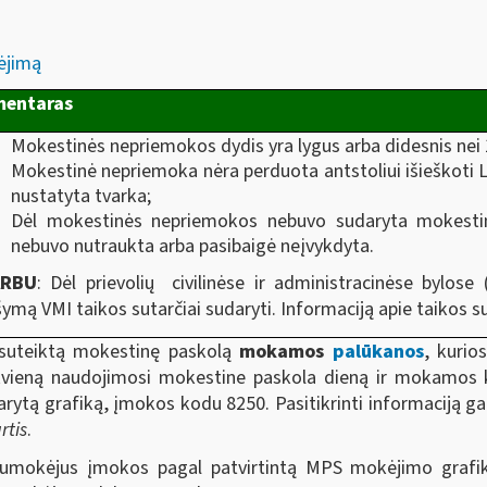
ėjimą
entaras
Mokestinės nepriemokos dydis yra lygus arba didesnis nei 
Mokestinė nepriemoka nėra perduota antstoliui išieškoti L
nustatyta tvarka;
Dėl mokestinės nepriemokos nebuvo sudaryta mokestinė
nebuvo nutraukta arba pasibaigė neįvykdyta.
ARBU
: Dėl prievolių civilinėse ir administracinėse bylos
ymą VMI taikos sutarčiai sudaryti. Informaciją apie taikos 
suteiktą mokestinę paskolą
mokamos
palūkanos
, kuri
kvieną naudojimosi mokestine paskola dieną ir mokamos
arytą grafiką, įmokos kodu 8250. Pasitikrinti informaciją 
rtis
.
umokėjus įmokos pagal patvirtintą MPS mokėjimo grafi