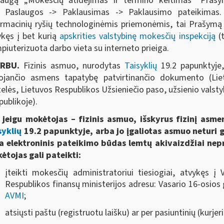
laugą „Mokesčių atidėjimas ir termino keitimas“ Prašym
 Paslaugos -> Paklausimas -> Paklausimo pateikimas. 
ormacinių ryšių technologinėmis priemonėmis, tai Prašymą jis
ykęs į bet kurią
apskrities valstybinę mokesčių inspekciją
(t
piuterizuota darbo vieta su interneto prieiga.
ARBU.
Fizinis asmuo, nurodytas
Taisyklių
19.2 papunktyje,
iojančio asmens tapatybę patvirtinančio dokumento (Li
elės, Lietuvos Respublikos Užsieniečio paso, užsienio valsty
ublikoje).
jeigu mokėtojas – fizinis asmuo, išskyrus fizinį asme
syklių
19.2 papunktyje, arba jo įgaliotas asmuo neturi 
a elektroninis pateikimo būdas lemtų akivaizdžiai ne
ėtojas gali pateikti:
įteikti mokesčių administratoriui tiesiogiai, atvykęs į 
Respublikos finansų ministerijos adresu: Vasario 16-osios g
AVMI
;
atsiųsti paštu (registruotu laišku) ar per pasiuntinių (kurje