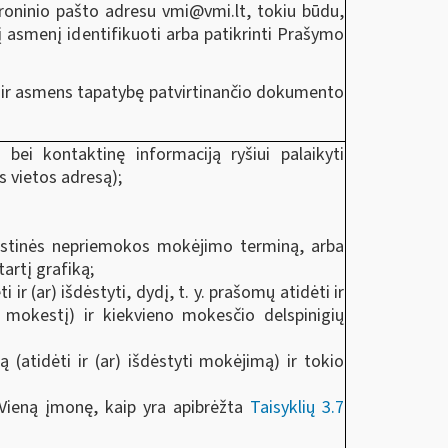
troninio pašto adresu
vmi@vmi.lt
, tokiu būdu,
į asmenį identifikuoti arba patikrinti Prašymo
kti ir asmens tapatybę patvirtinančio dokumento
bei kontaktinę informaciją ryšiui palaikyti
 vietos adresą);
okestinės nepriemokos mokėjimo terminą, arba
artį grafiką;
 (ar) išdėstyti, dydį, t. y. prašomų atidėti ir
ą mokestį) ir kiekvieno mokesčio delspinigių
atidėti ir (ar) išdėstyti mokėjimą) ir tokio
 Vieną įmonę, kaip yra apibrėžta
Taisyklių 3.7