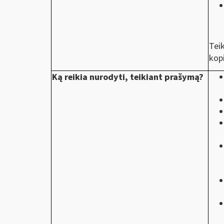
Teik
kopi
Ką reikia nurodyti, teikiant prašymą?