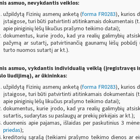
inis asmuo, nevykdantis veiklos:
užpildytą Fizinių asmenų anketą (
forma FR0283
), kurios 
įstaigose, turi būti patvirtinti atitinkamais dokumentais (t
apie piniginių lėšų likučius prašymo teikimo datai);
dokumentus, kurie įrodo, kad yra realių galimybių atsiska
pažymą ar sutartį, patvirtinančią gaunamų lėšų pobūdį (
turto nuomos sutartį ar kt.).
inis asmuo, vykdantis individualią veiklą (įregistravęs 
slo liudijimą), ar ūkininkas:
užpildytą Fizinių asmenų anketą (
forma FR0283
), kurios 
įstaigose, turi būti patvirtinti atitinkamais dokumentais (
apie piniginių lėšų likučius prašymo teikimo datai);
dokumentus, kurie įrodo, kad yra realių galimybių atsiska
sutartis, sudarytas su paslaugų ar prekių pirkėjais ar kt.);
duomenis apie pajamas, išlaidas per paskutinius 3 mėnes
priedas
);
kreditorių sąrašą (teikiami prašymo teikimo dienos ar e