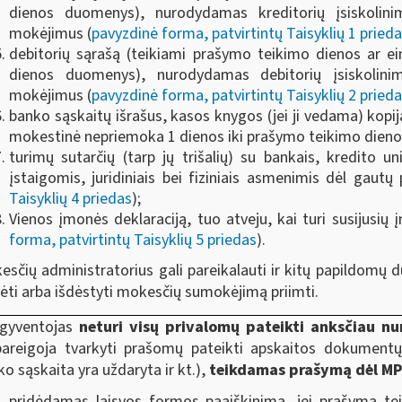
dienos duomenys), nurodydamas kreditorių įsiskolin
mokėjimus (
pavyzdinė forma, patvirtintų Taisyklių 1 pried
debitorių sąrašą (teikiami prašymo teikimo dienos ar e
dienos duomenys), nurodydamas debitorių įsiskolini
mokėjimus (
pavyzdinė forma, patvirtintų Taisyklių 2 pried
banko sąskaitų išrašus, kasos knygos (jei ji vedama) kopij
mokestinė nepriemoka 1 dienos iki prašymo teikimo dienos, 
turimų sutarčių (tarp jų trišalių) su bankais, kredito u
įstaigomis, juridiniais bei fiziniais asmenimis dėl gautų
Taisyklių 4 priedas
);
Vienos įmonės deklaraciją, tuo atveju, kai turi susijusių
forma, patvirtintų Taisyklių 5 priedas
).
esčių administratorius gali pareikalauti ir kitų papildomų
dėti arba išdėstyti mokesčių sumokėjimą priimti.
 gyventojas
neturi visų privalomų pateikti anksčiau 
pareigoja tvarkyti prašomų pateikti apskaitos dokumentų,
o sąskaita yra uždaryta ir kt.),
teikdamas prašymą dėl MPS 
pridėdamas laisvos formos paaiškinimą, jei prašymą tei