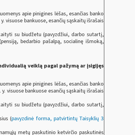
duomenys apie pinigines lėšas, esančias banko
. y. visuose bankuose, esančių sąskaitų išrašais
ityti su biudžetu (pavyzdžiui, darbo sutartį,
pensiją, bedarbio pašalpą, socialinę išmoką,
individualią veiklą pagal pažymą ar įsigijęs
duomenys apie pinigines lėšas, esančias banko
t. y. visuose bankuose esančių sąskaitų išrašais
ityti su biudžetu (pavyzdžiui, darbo sutartį,
ius (
pavyzdinė forma, patvirtintų Taisyklių 3
inamųjų metų paskutinio ketvirčio paskutinės