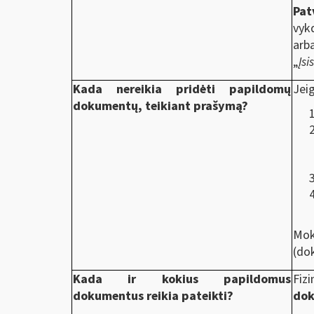
Pat
vyk
arb
„
Įsi
Kada nereikia pridėti papildomų
Jei
dokumentų, teikiant prašymą?
Mok
(do
Kada ir kokius papildomus
Fiz
dokumentus reikia pateikti?
dok