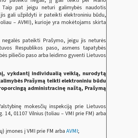
o pateikti negali, jį gali teikti per Mano
Taip pat jeigu neturi galimybės naudotis
 gali užpildyti ir pateikti elektroniniu būdu,
oliau – AVMI), kurioje yra mokėtojams skirta
 negalės pateikti Prašymo, jeigu jis neturės
etuvos Respublikos paso, asmens tapatybės
bės piliečio paso arba leidimo gyventi Lietuvos
nį, vykdantį individualią veiklą, nurodytą
galimybės Prašymą teikti elektroniniu būdu
proporcingą administracinę naštą, Prašymą
Valstybinę mokesčių inspekciją prie Lietuvos
. 14, 01107 Vilnius (toliau ‒ VMI prie FM) arba
rių) įmones į VMI prie FM arba
AVMI
;