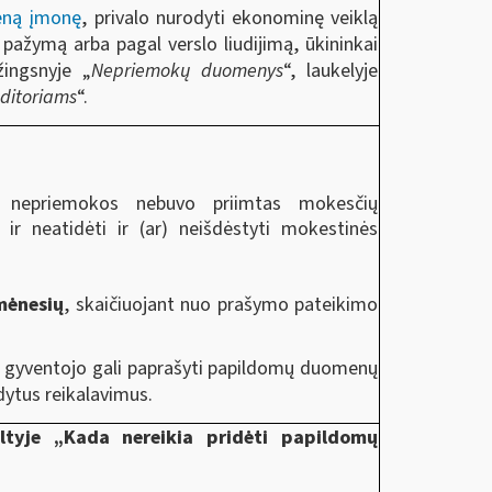
eną įmonę
, privalo nurodyti ekonominę veiklą
 pažymą arba pagal verslo liudijimą, ūkininkai
ingsnyje „
Nepriemokų duomenys
“, laukelyje
editoriams
“.
s nepriemokos nebuvo priimtas mokesčių
r neatidėti ir (ar) neišdėstyti mokestinės
mėnesių
, skaičiuojant nuo prašymo pateikimo
š gyventojo gali paprašyti papildomų duomenų
dytus reikalavimus.
iltyje „Kada nereikia pridėti papildomų