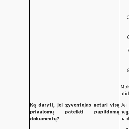
Mok
ati
Ką daryti, jei gyventojas neturi visų
Jei
privalomų pateikti papildomų
neį
dokumentų?
bank