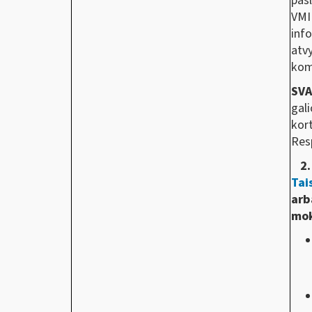
pas
VMI
inf
atv
kom
SV
gal
kort
Resp
2. 
Tai
arb
mok