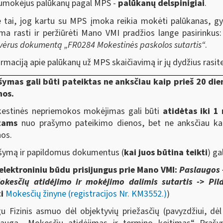
umokėjus palūkanų pagal MPS -
palūkanų delspinigiai
.
e tai, jog kartu su MPS įmoka reikia mokėti palūkanas, 
ima rasti ir peržiūrėti Mano VMI pradžios lange pasirinkus
ivėrus dokumentą „FR0284 Mokestinės paskolos sutartis“
.
rmaciją apie palūkanų už MPS skaičiavimą ir jų dydžius rasit
šymas gali būti pateiktas ne anksčiau kaip prieš 20 d
nos.
estinės nepriemokos mokėjimas gali būti
atidėtas iki 1
tams
nuo prašymo pateikimo dienos, bet ne anksčiau ka
nos.
šymą ir papildomus dokumentus (
kai juos būtina teikti
) ga
elektroniniu būdu prisijungus prie Mano VMI:
Paslaugos -
okesčių atidėjimo ir mokėjimo dalimis sutartis -> Pil
ti
Mokesčių žinyne (registracijos Nr. KM3552.)
)
gu Fizinis asmuo dėl objektyvių priežasčių (pavyzdžiui, dė