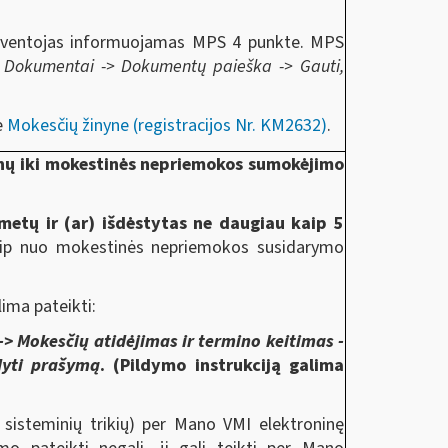
gyventojas informuojamas MPS 4 punkte. MPS
:
Dokumentai -> Dokumentų paieška -> Gauti,
e
Mokesčių žinyne (registracijos Nr. KM2632)
.
ienų iki mokestinės nepriemokos sumokėjimo
 metų ir (ar) išdėstytas ne daugiau kaip 5
ip nuo mokestinės nepriemokos susidarymo
lima pateikti:
> Mokesčių atidėjimas ir termino keitimas -
dyti prašymą
. (Pildymo instrukciją galima
l sisteminių trikių) per Mano VMI elektroninę