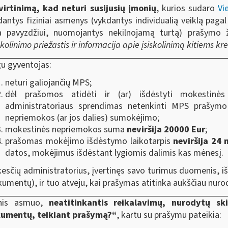
virtinimą, kad neturi susijusių įmonių
, kurios sudaro
Vi
dantys fiziniai asmenys (vykdantys individualią veiklą pagal
a pavyzdžiui, nuomojantys nekilnojamą turtą) prašymo ž
skolinimo priežastis ir informacija apie įsiskolinimą kitiems kr
gu gyventojas:
neturi galiojančių MPS;
dėl prašomos atidėti ir (ar) išdėstyti mokestinė
administratoriaus sprendimas netenkinti MPS prašymo i
nepriemokos (ar jos dalies) sumokėjimo;
mokestinės nepriemokos suma
neviršija 20000 Eur
;
prašomas mokėjimo išdėstymo laikotarpis
neviršija 24 
datos, mokėjimus išdėstant lygiomis dalimis kas mėnesį.
esčių administratorius, įvertinęs savo turimus duomenis, i
kumentų), ir tuo atveju, kai prašymas atitinka aukščiau nuro
inis asmuo,
neatitinkantis reikalavimų, nurodytų sk
umentų, teikiant prašymą?“
, kartu su prašymu pateikia: