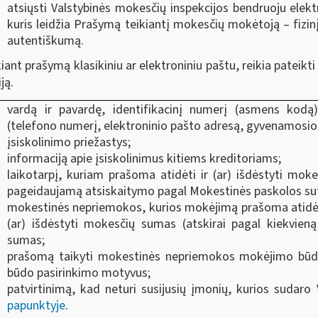
atsiųsti Valstybinės mokesčių inspekcijos bendruoju elek
kuris leidžia Prašymą teikiantį mokesčių mokėtoją ‒ fizin
autentiškumą.
iant prašymą klasikiniu ar elektroniniu paštu, reikia patei
ją.
vardą ir pavardę, identifikacinį numerį (asmens kodą) 
(telefono numerį, elektroninio pašto adresą, gyvenamosios
įsiskolinimo priežastys;
informaciją apie įsiskolinimus kitiems kreditoriams;
laikotarpį, kuriam prašoma atidėti ir (ar) išdėstyti m
pageidaujamą atsiskaitymo pagal Mokestinės paskolos sut
mokestinės nepriemokos, kurios mokėjimą prašoma atidėti ir
(ar) išdėstyti mokesčių sumas (atskirai pagal kiekvien
sumas;
prašomą taikyti mokestinės nepriemokos mokėjimo būdą (
būdo pasirinkimo motyvus;
patvirtinimą, kad neturi susijusių įmonių, kurios sudaro
papunktyje
.