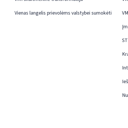
Vienas langelis prievolėms valstybei sumokėti
VM
Įm
ST
Kr
In
Ie
Nu