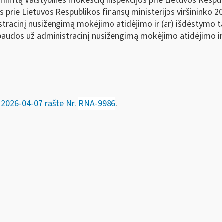
iimtą Valstybinės mokesčių inspekcijos prie Lietuvos Respub
 prie Lietuvos Respublikos finansų ministerijos viršininko 2
racinį nusižengimą mokėjimo atidėjimo ir (ar) išdėstymo tai
udos už administracinį nusižengimą mokėjimo atidėjimo ir 
M
2026-04-
07
rašte Nr.
RNA-9986
.