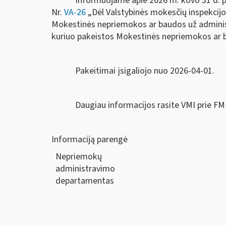
Informuojame apie 2026 m. kovo 31 d. pr
Nr.
VA-26
„Dėl Valstybinės mokesčių inspekcijos
Mokestinės nepriemokos ar baudos už administ
kuriuo
pakeistos
Mokestinės nepriemokos ar ba
Pakeitimai įsigaliojo nuo 2026-04-01.
Daugiau informacijos rasite VMI prie F
Informaciją parengė
Nepriemokų
administravimo
departamentas