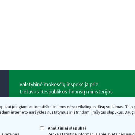
Valstybinė mokesčių inspekcija prie
Lietuvos Respublikos finansų ministerijos
Biudžetinė įstaiga. Juridinio asmens kodas — 188659752,
adresas: Vasario 16-osios g. 14, 01107 Vilnius, Lietuva,
lapukai įdiegiami automatiškai ir jiems nėra reikalingas Jūsų sutikimas. Taip pa
el.paštas:
vmi@vmi.lt
, E. pristatymo dėžutės adresas
sdami interneto naršyklės nustatymus ir ištrindami įrašytus slapukus. Daug
188659752
Duomenys apie Valstybinę mokesčių inspekciją prie
Lietuvos Respublikos finansų ministerijos kaupiami ir
Analitiniai slapukai
saugomi Juridinių asmenų registre
s svetainės
Renka statistinę informaciją apie svetainės naud