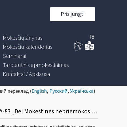
Prisijungti
Mokesčių žinynas
Mokesčių kalendorius
Seminarai
Tarptautinis apmokestinimas
Kontaktai / Apklausa
ний переклад (
English
,
Русский
,
Українська
)
Informacinis pranešimas „Dėl VMI prie FM viršininko 2024 m. spalio 23 d. įsakymo Nr. VA-83 „Dėl Mokestinės nepriemokos ar baudos už administracinį nusižengimą mokėjimo atidėjimo ir (ar) išdėstymo taisyklių ir formų patvirtinimo“ pakeitimo“