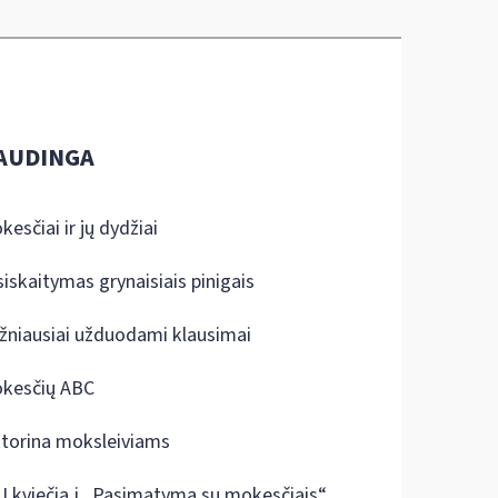
AUDINGA
kesčiai ir jų dydžiai
siskaitymas grynaisiais pinigais
žniausiai užduodami klausimai
kesčių ABC
ktorina moksleiviams
I kviečia į „Pasimatymą su mokesčiais“