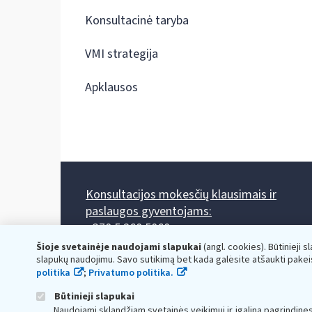
Konsultacinė taryba
VMI strategija
Apklausos
Konsultacijos mokesčių klausimais ir
paslaugos gyventojams:
+370 5 260 5060
Darbo laikas: I-IV 8.00-17.00, V 8.00-15.45.
Šioje svetainėje naudojami slapukai
(angl. cookies). Būtinieji s
Prieššventinę dieną - viena valanda trumpiau.
slapukų naudojimu. Savo sutikimą bet kada galėsite atšaukti pakei
Kiekvieno mėnesio antrą penktadienį 8.00 val. - 12.00 val.
politika
;
Privatumo politika.
Mano VMI
Paklausimas per
Būtinieji slapukai
Naudojami sklandžiam svetainės veikimui ir įgalina pagrindine