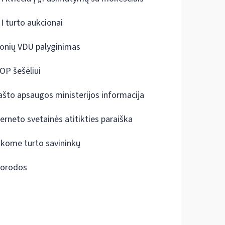
I turto aukcionai
onių VDU palyginimas
OP šešėliui
ašto apsaugos ministerijos informacija
terneto svetainės atitikties paraiška
škome turto savininkų
orodos