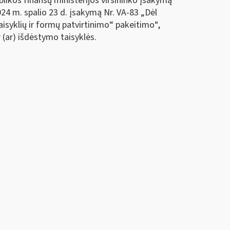
likos finansų ministerijos viršininko įsakymą
024 m. spalio 23 d. įsakymą Nr. VA-83
„Dėl
syklių ir formų patvirtinimo“ pakeitimo“
,
(ar) išdėstymo taisyklės.