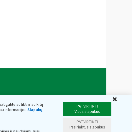
Uždar
t galite sutikti ir su kitų
PATVIRTINTI
iau informacijos
Slapukų
Visus slapukus
PATVIRTINTI
Pasirinktus slapukus
ojimą ir naudojami Jūsų