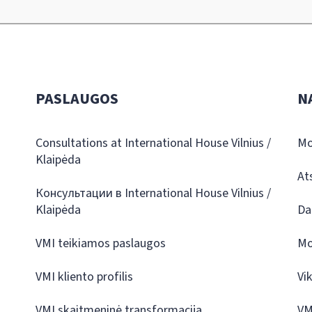
PASLAUGOS
N
Consultations at International House Vilnius /
Mo
Klaipėda
At
Консультации в International House Vilnius /
Klaipėda
Da
VMI teikiamos paslaugos
Mo
VMI kliento profilis
Vi
VMI skaitmeninė transformacija
VM