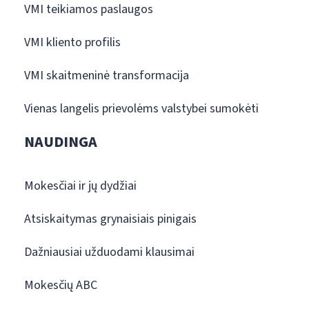
VMI teikiamos paslaugos
VMI kliento profilis
VMI skaitmeninė transformacija
Vienas langelis prievolėms valstybei sumokėti
NAUDINGA
Mokesčiai ir jų dydžiai
Atsiskaitymas grynaisiais pinigais
Dažniausiai užduodami klausimai
Mokesčių ABC