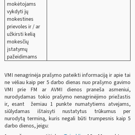
mokėtojams
vykdyti jų
mokestines
prievoles ir / ar
užkirsti kelią
mokesčių
įstatymų
pažeidimams
VMI nenagrinėja prašymo pateikti informaciją ir apie tai
ne vėliau kaip per 5 darbo dienas nuo prašymo gavimo
VMI prie FM ar AVMI dienos praneša asmeniui,
nurodydamas tokio prašymo nenagrinėjimo priežastis
ir, esant žemiau 1 punkte numatytiems atvejams,
siūlydamas ištaisyti nustatytus trūkumus per
nurodytą
terminą, kuris negali būti trumpesnis kaip 5
darbo dienos, jeigu: