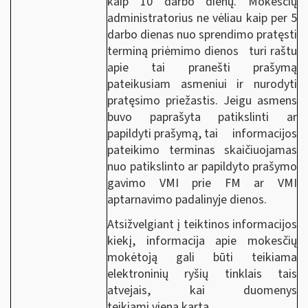
kaip 10 darbo dienų. Mokesčių
administratorius ne vėliau kaip per 5
darbo dienas nuo sprendimo pratęsti
terminą priėmimo dienos turi raštu
apie tai pranešti prašymą
pateikusiam asmeniui ir nurodyti
pratęsimo priežastis. Jeigu asmens
buvo paprašyta patikslinti ar
papildyti prašymą, tai informacijos
pateikimo terminas skaičiuojamas
nuo patikslinto ar papildyto prašymo
gavimo VMI prie FM ar VMI
aptarnavimo padalinyje dienos.
Atsižvelgiant į teiktinos informacijos
kiekį, informacija apie mokesčių
mokėtoją gali būti teikiama
elektroninių ryšių tinklais tais
atvejais, kai duomenys
teikiami vieną kartą.