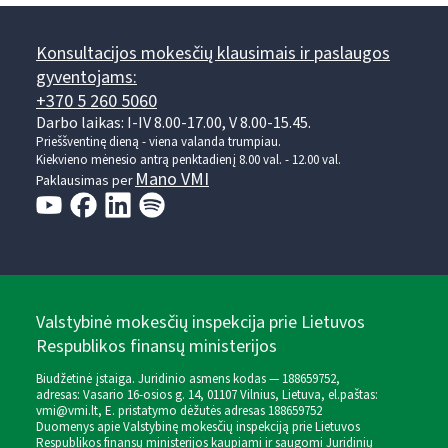
Konsultacijos mokesčių klausimais ir paslaugos
gyventojams:
+370 5 260 5060
Darbo laikas: I-IV 8.00-17.00, V 8.00-15.45.
Prieššventinę dieną - viena valanda trumpiau.
Kiekvieno mėnesio antrą penktadienį 8.00 val. - 12.00 val.
Mano VMI
Paklausimas per
Valstybinė mokesčių inspekcija prie Lietuvos
Respublikos finansų ministerijos
Biudžetinė įstaiga. Juridinio asmens kodas — 188659752,
adresas: Vasario 16-osios g. 14, 01107 Vilnius, Lietuva, el.paštas:
vmi@vmi.lt
, E. pristatymo dėžutės adresas 188659752
Duomenys apie Valstybinę mokesčių inspekciją prie Lietuvos
Respublikos finansų ministerijos kaupiami ir saugomi Juridinių