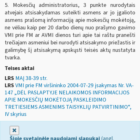
5. Mokesčių administratorius, 3 punkte nurodytais
atvejais atsisakydamas suteikti asmens ar jo įgalioto
asmens prašomą informaciją apie mokesčių mokėtoją,
ne vėliau kaip per 20 darbo dienų nuo prašymo gavimo
VMI prie FM ar AVMI dienos turi apie tai raštu pranešti
trečiajam asmeniui bei nurodyti atsisakymo priežastis ir
galimybę šį atsisakymą apskųsti teisės aktų nustatyta
tvarka.
Teises aktai
LRS
MAĮ 38-39 str.
LRS
VMI prie FM viršininko 2004-07-29 įsakymas Nr. VA-
147 „DĖL PASLAPTYJE NELAIKOMOS INFORMACIJOS
APIE MOKESČIŲ MOKĖTOJĄ PASKLEIDIMO
TRETIESIEMS ASMENIMS TAISYKLIŲ PATVIRTINIMO“,
IV skyrius
Uždaryti
Šioje svetainėje naudojami slapukai
(angl.