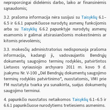
neproporcingai didelėmis darbo, laiko ar finansinėmis
sąnaudomis;
3.2. prašoma informacija nėra susijusi su
Taisyklių
6.1–
6.5 ir 6.6.1 papunkčiuose nurodytų asmenų funkcijomis
arba su
Taisyklių
6.6.2 papunktyje nurodytų asmenų
esamomis ir galimai atsirasiančiomis mokestinėmis ar
kitomis prievolėmis;
3.3. mokesčių administratorius nedisponuoja prašoma
informacija, kadangi ji, vadovaujantis Bendrųjų
dokumentų saugojimo terminų rodyklės, patvirtintos
Lietuvos vyriausiojo archyvaro 2011 m. kovo 9 d.
įsakymu Nr. V-100 „Dėl Bendrųjų dokumentų saugojimo
terminų rodyklės patvirtinimo“, nuostatomis, VMI prie
FM nustatyta tvarka yra sunaikinta, suėjus dokumentų
saugojimo terminui.
4. papunkčio nuostatos netaikomos
Taisyklių
6.1–6.5 ir
6.6.1 papunkčiuose nurodytiems tretiesiems asmenims.