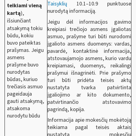
Taisyklių
10.1–10.9 punktuose
teikiami vieną
nurodytą informaciją.
kartą
),
išsiunčiant
Jeigu dėl informacijos gavimo
atsakymą
tokiu
kreipiasi trečiojo asmens įgaliotas
būdu, kokiu
asmuo, prašyme turi būti nurodomi
buvo pateiktas
įgalioto asmens duomenys: vardas,
prašymas. Jeigu
pavardė, kontaktinė informacija,
asmens
atstovaujamojo asmens, kurio vardu
prašyme buvo
kreipiamasi, duomenys, reikalingi
nurodytas
prašymui išnagrinėti. Prie prašymo
būdas, kuriuo
turi būti pridėta teisės aktų
trečiasis asmuo
nustatyta tvarka patvirtinta
pageidauja
įgaliojimo ar kito dokumento,
gauti atsakymą,
patvirtinančio atstovavimo
atsakoma
pagrindą, kopija.
nurodytu būdu
Informacija apie mokesčių mokėtoją
teikiama pagal teisės aktais
nustatytą mokesčių