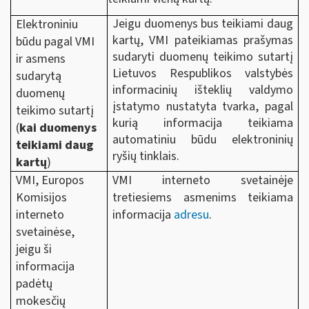
Jeigu duomenys bus teikiami daug
Elektroniniu
kartų, VMI pateikiamas prašymas
būdu pagal VMI
sudaryti duomenų teikimo sutartį
ir asmens
Lietuvos Respublikos valstybės
sudarytą
informacinių išteklių valdymo
duomenų
įstatymo nustatyta tvarka, pagal
teikimo sutartį
kurią informacija teikiama
(
kai duomenys
automatiniu būdu elektroninių
teikiami daug
ryšių tinklais.
kartų
)
VMI, Europos
VMI interneto svetainėje
Komisijos
tretiesiems asmenims teikiama
interneto
informacija
adresu
.
svetainėse,
jeigu ši
informacija
padėtų
mokesčių