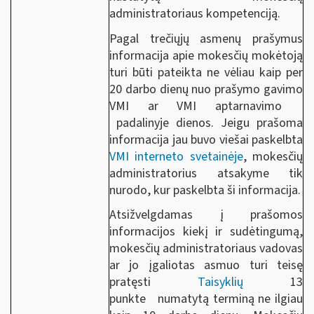
administratoriaus kompetenciją.
Pagal trečiųjų asmenų prašymus
informacija apie mokesčių mokėtoją
turi būti pateikta ne vėliau kaip per
20 darbo dienų nuo prašymo gavimo
VMI ar VMI aptarnavimo
padalinyje dienos. Jeigu prašoma
informacija jau buvo viešai paskelbta
VMI interneto svetainėje
, mokesčių
administratorius atsakyme tik
nurodo, kur paskelbta ši informacija.
Atsižvelgdamas į prašomos
informacijos kiekį ir sudėtingumą,
mokesčių administratoriaus vadovas
ar jo įgaliotas asmuo turi teisę
pratęsti
Taisyklių
13
punkte numatytą terminą ne ilgiau