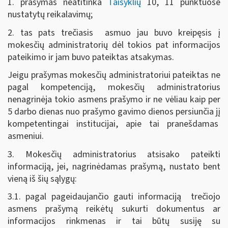
1. prašymas neatitinka
Taisyklių
10, 11 punktuose
nustatytų reikalavimų;
2. tas pats trečiasis asmuo jau buvo kreipęsis į
mokesčių administratorių dėl tokios pat informacijos
pateikimo ir jam buvo pateiktas atsakymas.
Jeigu prašymas mokesčių administratoriui pateiktas ne
pagal kompetenciją, mokesčių administratorius
nenagrinėja tokio asmens prašymo ir ne vėliau kaip per
5 darbo dienas nuo prašymo gavimo dienos persiunčia jį
kompetentingai institucijai, apie tai pranešdamas
asmeniui.
3. Mokesčių administratorius atsisako pateikti
informaciją, jei, nagrinėdamas prašymą, nustato bent
vieną iš šių sąlygų:
3.1. pagal pageidaujančio gauti informaciją trečiojo
asmens prašymą reikėtų sukurti dokumentus ar
informacijos rinkmenas ir tai būtų susiję su