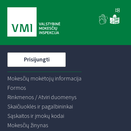
Prisijungti
Mokesčių mokėtojų informacija
Formos
Rinkmenos / Atviri duomenys
Skaičiuoklės ir pagalbininkai
Sąskaitos ir įmokų kodai
Mokesčių žinynas