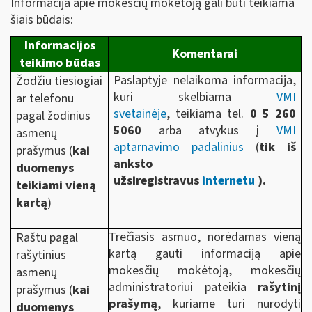
Informacija apie mokesčių mokėtoją gali būti teikiama
šiais būdais:
Informacijos
Komentarai
teikimo būdas
Paslaptyje nelaikoma informacija,
Žodžiu tiesiogiai
kuri skelbiama
VMI
ar telefonu
svetainėje
, teikiama tel.
0 5 260
pagal žodinius
5060
arba atvykus į
VMI
asmenų
aptarnavimo padalinius
(
tik iš
prašymus (
kai
anksto
duomenys
užsiregistravus
internetu
).
teikiami vieną
kartą
)
Trečiasis asmuo, norėdamas vieną
Raštu pagal
kartą gauti informaciją apie
rašytinius
mokesčių mokėtoją, mokesčių
asmenų
administratoriui pateikia
rašytinį
prašymus (
kai
prašymą
, kuriame turi nurodyti
duomenys