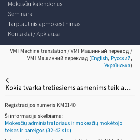
Mokesčių kalendorius
Seminarai
Tarptautinis apmokestinimas
Kontaktai / Apklausa
VMI Machine translation / VMI Машинный перевод /
VMI Машинний переклад (
English
,
Русский
,
Українська
)
Kokia tvarka tretiesiems asmenims teikiama informacija apie mokesčių mokėtoją?
Registracijos numeris KM0140
Ši informacija skelbiama:
Mokesčių administratoriaus ir mokesčių mokėtojo
teisės ir pareigos (32-42 str.)