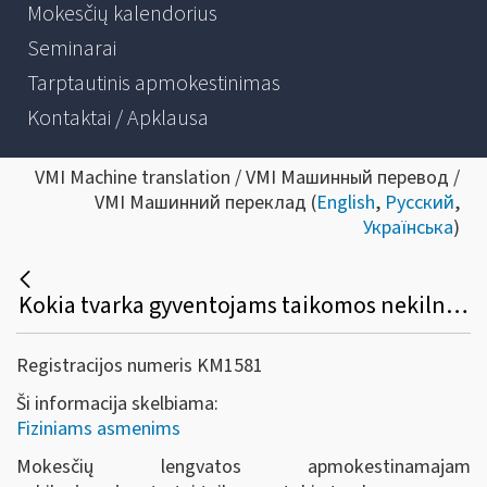
Mokesčių kalendorius
Seminarai
Tarptautinis apmokestinimas
Kontaktai / Apklausa
VMI Machine translation / VMI Машинный перевод /
VMI Машинний переклад (
English
,
Русский
,
Українська
)
Kokia tvarka gyventojams taikomos nekilnojamojo turto mokesčio lengvatos?
Registracijos numeris KM1581
Ši informacija skelbiama:
Fiziniams asmenims
Mokesčių lengvatos apmokestinamajam