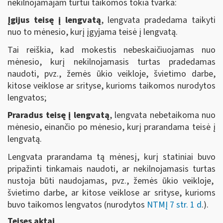
nekilnojamajam turtui taikomos tokia tvarka:
Įgijus teisę į lengvatą
, lengvata pradedama taikyti
nuo to mėnesio, kurį įgyjama teisė į lengvatą.
Tai reiškia, kad mokestis nebeskaičiuojamas nuo
mėnesio, kurį nekilnojamasis turtas pradedamas
naudoti, pvz., žemės ūkio veikloje, švietimo darbe,
kitose veiklose ar srityse, kurioms taikomos nurodytos
lengvatos;
Praradus teisę į lengvatą
, lengvata nebetaikoma nuo
mėnesio, einančio po mėnesio, kurį prarandama teisė į
lengvatą.
Lengvata prarandama tą mėnesį, kurį statiniai buvo
pripažinti tinkamais naudoti, ar nekilnojamasis turtas
nustoja būti naudojamas, pvz., žemės ūkio veikloje,
švietimo darbe, ar kitose veiklose ar srityse, kurioms
buvo taikomos lengvatos (nurodytos
NTMĮ 7 str. 1 d
.)
.
Teises aktai