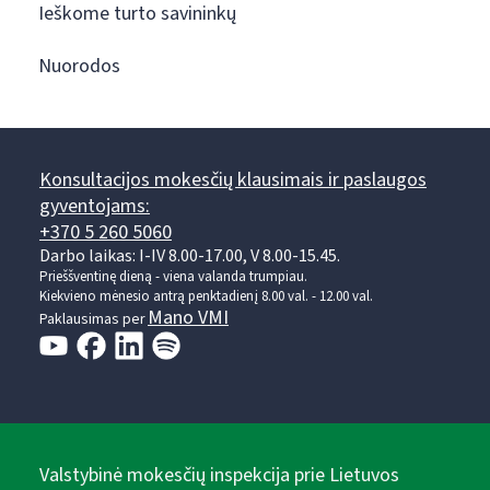
Ieškome turto savininkų
Nuorodos
Konsultacijos mokesčių klausimais ir paslaugos
gyventojams:
+370 5 260 5060
Darbo laikas: I-IV 8.00-17.00, V 8.00-15.45.
Prieššventinę dieną - viena valanda trumpiau.
Kiekvieno mėnesio antrą penktadienį 8.00 val. - 12.00 val.
Mano VMI
Paklausimas per
Valstybinė mokesčių inspekcija prie Lietuvos