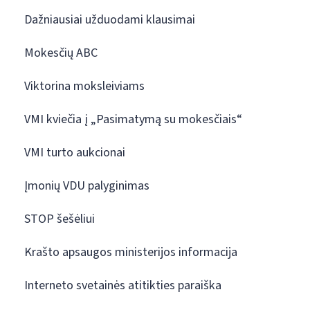
Dažniausiai užduodami klausimai
Mokesčių ABC
Viktorina moksleiviams
VMI kviečia į „Pasimatymą su mokesčiais“
VMI turto aukcionai
Įmonių VDU palyginimas
STOP šešėliui
Krašto apsaugos ministerijos informacija
Interneto svetainės atitikties paraiška