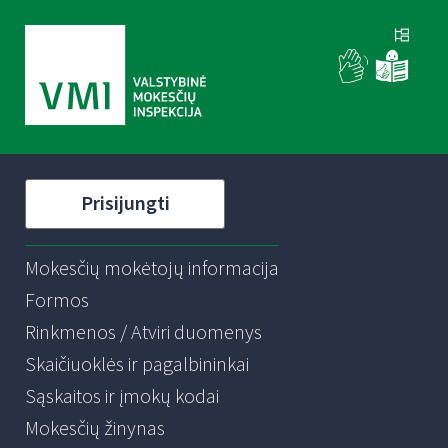
Prisijungti
Mokesčių mokėtojų informacija
Formos
Rinkmenos / Atviri duomenys
Skaičiuoklės ir pagalbininkai
Sąskaitos ir įmokų kodai
Mokesčių žinynas