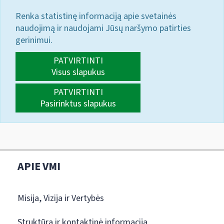
Renka statistinę informaciją apie svetainės
naudojimą ir naudojami Jūsų naršymo patirties
gerinimui.
PATVIRTINTI
Visus slapukus
PATVIRTINTI
Pasirinktus slapukus
APIE VMI
Misija, Vizija ir Vertybės
Struktūra ir kontaktinė informacija