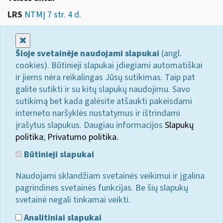
LRS
NTMĮ 7 str. 4 d.
Uždaryti
Šioje svetainėje naudojami slapukai
(angl.
cookies). Būtinieji slapukai įdiegiami automatiškai
ir jiems nėra reikalingas Jūsų sutikimas. Taip pat
galite sutikti ir su kitų slapukų naudojimu. Savo
sutikimą bet kada galėsite atšaukti pakeisdami
interneto naršyklės nustatymus ir ištrindami
įrašytus slapukus. Daugiau informacijos
Slapukų
politika
;
Privatumo politika.
Būtinieji slapukai
Naudojami sklandžiam svetainės veikimui ir įgalina
pagrindines svetainės funkcijas. Be šių slapukų
svetainė negali tinkamai veikti.
Analitiniai slapukai