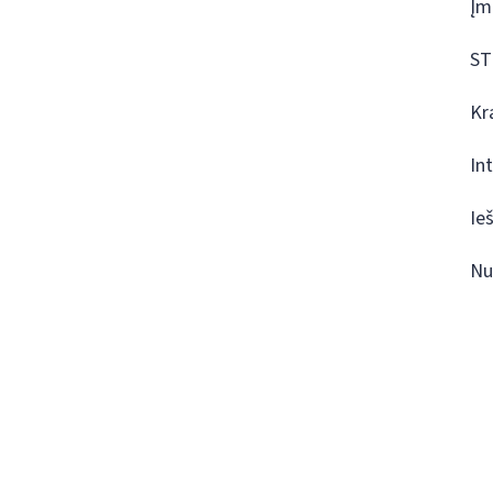
Įm
ST
Kr
In
Ie
Nu