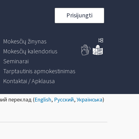
Prisijungti
Mokesčių žinynas
Mokesčių kalendorius
Seminarai
Tarptautinis apmokestinimas
Kontaktai / Apklausa
ний переклад (
English
,
Русский
,
Українська
)