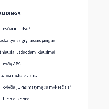
AUDINGA
kesčiai ir jų dydžiai
siskaitymas grynaisiais pinigais
žniausiai užduodami klausimai
kesčių ABC
ktorina moksleiviams
I kviečia į „Pasimatymą su mokesčiais“
I turto aukcionai