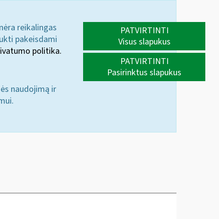
 nėra reikalingas
PATVIRTINTI
aukti pakeisdami
Visus slapukus
ivatumo politika.
PATVIRTINTI
Pasirinktus slapukus
nės naudojimą ir
mui.