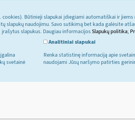
. cookies). Būtinieji slapukai įdiegiami automatiškai ir jiems
u kitų slapukų naudojimu. Savo sutikimą bet kada galėsite atš
i įrašytus slapukus. Daugiau informacijos
Slapukų politika
;
Pr
Analitiniai slapukai
įgalina
Renka statistinę informaciją apie svetai
ukų svetainė
naudojami Jūsų naršymo patirties gerini