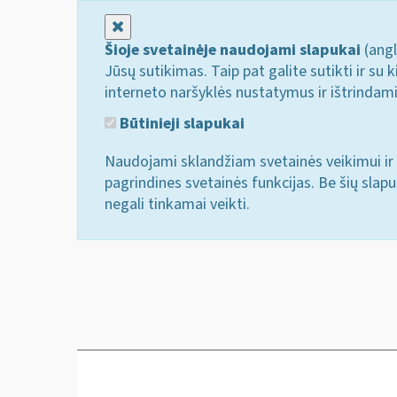
Uždaryti
Šioje svetainėje naudojami slapukai
(angl
Jūsų sutikimas. Taip pat galite sutikti ir s
interneto naršyklės nustatymus ir ištrindam
Būtinieji slapukai
Naudojami sklandžiam svetainės veikimui ir 
pagrindines svetainės funkcijas. Be šių slap
negali tinkamai veikti.