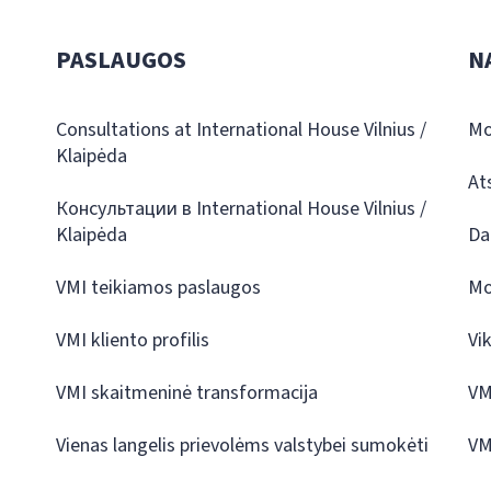
PASLAUGOS
N
Consultations at International House Vilnius /
Mo
Klaipėda
At
Консультации в International House Vilnius /
Klaipėda
Da
VMI teikiamos paslaugos
Mo
VMI kliento profilis
Vi
VMI skaitmeninė transformacija
VM
Vienas langelis prievolėms valstybei sumokėti
VM