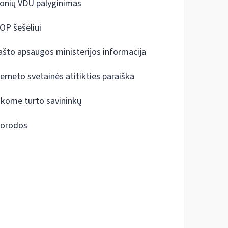
onių VDU palyginimas
OP šešėliui
ašto apsaugos ministerijos informacija
terneto svetainės atitikties paraiška
škome turto savininkų
orodos