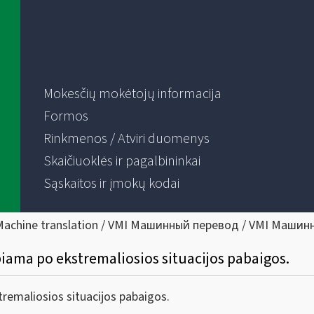
Mokesčių mokėtojų informacija
Formos
Rinkmenos / Atviri duomenys
Skaičiuoklės ir pagalbininkai
Sąskaitos ir įmokų kodai
Machine translation / VMI Машинный перевод / VMI Машин
biama po ekstremaliosios situacijos pabaigos.
tremaliosios situacijos pabaigos.