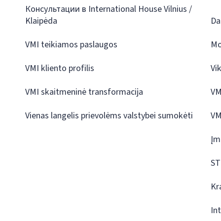
Консультации в International House Vilnius /
Klaipėda
Da
VMI teikiamos paslaugos
Mo
VMI kliento profilis
Vi
VMI skaitmeninė transformacija
VM
Vienas langelis prievolėms valstybei sumokėti
VM
Įm
ST
Kr
In