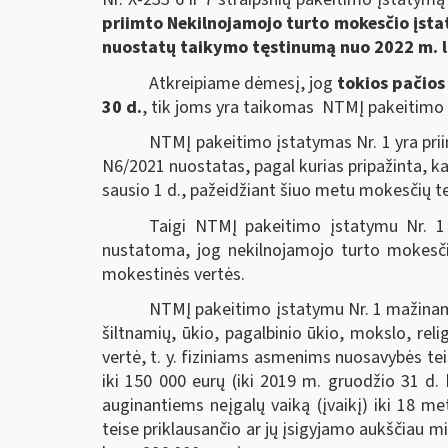
priimto Nekilnojamojo turto mokesčio įst
nuostatų taikymo tęstinumą nuo 2022 m. l
Atkreipiame dėmesį, jog
tokios pačios
30 d.
, tik joms yra taikomas NTMĮ pakeitimo į
NTMĮ pakeitimo įstatymas Nr. 1 yra pri
N6/2021 nuostatas, pagal kurias pripažinta, k
sausio 1 d., pažeidžiant šiuo metu mokesčių t
Taigi NTMĮ pakeitimo įstatymu Nr. 1 k
nustatoma, jog nekilnojamojo turto mokesčio 
mokestinės vertės.
NTMĮ pakeitimo įstatymu Nr. 1 mažinama
šiltnamių, ūkio, pagalbinio ūkio, mokslo, relig
vertė, t. y. fiziniams asmenims nuosavybės t
iki 150 000 eurų (iki 2019 m. gruodžio 31 d.
auginantiems neįgalų vaiką (įvaikį) iki 18 me
teise priklausančio ar jų įsigyjamo aukščiau 