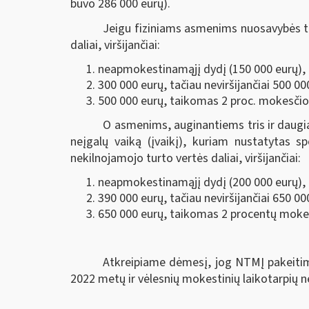
buvo 286 000 eurų).
Jeigu fiziniams asmenims nuosavybės tei
daliai, viršijančiai:
neapmokestinamąjį dydį (150 000 eurų), t
300 000 eurų, tačiau neviršijančiai 500 0
500 000 eurų, taikomas 2 proc. mokesčio 
O asmenims, auginantiems tris ir daugiau
neįgalų vaiką (įvaikį), kuriam nustatytas s
nekilnojamojo turto vertės daliai, viršijančiai:
neapmokestinamąjį dydį (200 000 eurų), t
390 000 eurų, tačiau neviršijančiai 650 0
650 000 eurų, taikomas 2 procentų mokes
Atkreipiame dėmesį, jog NTMĮ pakeitimo
2022 metų ir vėlesnių mokestinių laikotarpių 