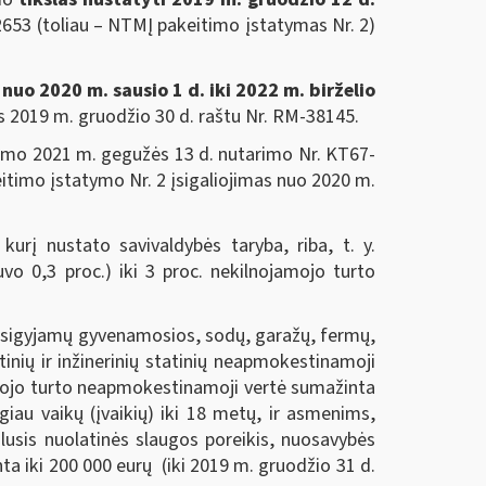
-2653 (toliau – NTMĮ pakeitimo įstatymas Nr. 2)
nuo 2020 m. sausio 1 d. iki 2022 m. birželio
s 2019 m. gruodžio 30 d. raštu Nr. RM-38145.
ismo 2021 m. gegužės 13 d. nutarimo Nr. KT67-
itimo įstatymo Nr. 2 įsigaliojimas nuo 2020 m.
urį nustato savivaldybės taryba, riba, t. y.
vo 0,3 proc.) iki 3 proc. nekilnojamojo turto
 įsigyjamų gyvenamosios, sodų, garažų, fermų,
atinių ir inžinerinių statinių neapmokestinamoji
amojo turto neapmokestinamoji vertė sumažinta
iau vaikų (įvaikių) iki 18 metų, ir asmenims,
alusis nuolatinės slaugos poreikis, nuosavybės
a iki 200 000 eurų (iki 2019 m. gruodžio 31 d.