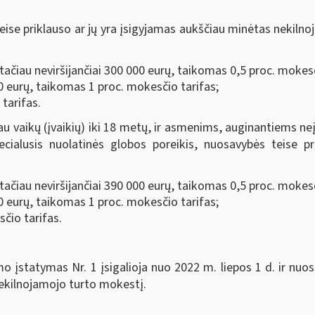
se priklauso ar jų yra įsigyjamas aukščiau minėtas nekilnoj
ačiau neviršijančiai 300 000 eurų, taikomas 0,5 proc. mokesč
00 eurų, taikomas 1 proc. mokesčio tarifas;
tarifas.
 vaikų (įvaikių) iki 18 metų, ir asmenims, auginantiems neįga
pecialusis nuolatinės globos poreikis, nuosavybės teise p
ačiau neviršijančiai 390 000 eurų, taikomas 0,5 proc. mokesč
00 eurų, taikomas 1 proc. mokesčio tarifas;
čio tarifas.
 įstatymas Nr. 1 įsigalioja nuo 2022 m. liepos 1 d. ir nuos
nekilnojamojo turto mokestį.