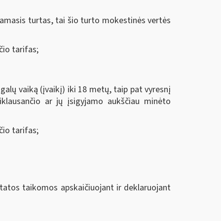
amasis turtas, tai šio turto mokestinės vertės
io tarifas;
lų vaiką (įvaikį) iki 18 metų, taip pat vyresnį
riklausančio ar jų įsigyjamo aukščiau minėto
io tarifas;
tatos taikomos apskaičiuojant ir deklaruojant