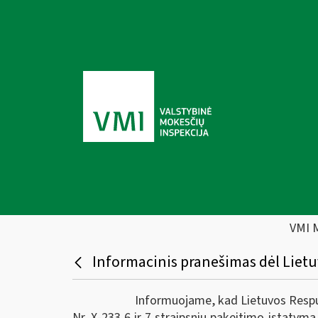
VMI 
Informacinis pranešimas dėl Liet
Informuojame, kad Lietuvos Respublik
Nr. X-233 6 ir 7 straipsnių pakeitimo įstatym