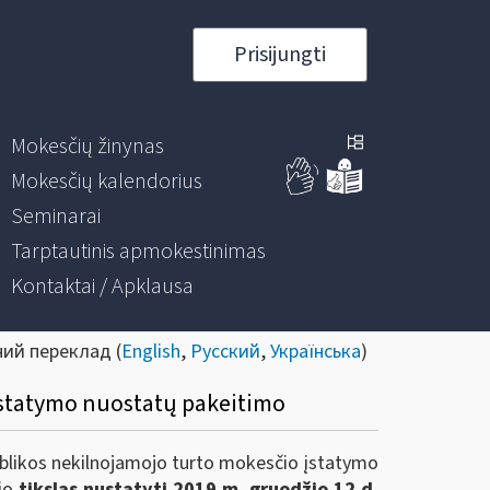
Prisijungti
Mokesčių žinynas
Mokesčių kalendorius
Seminarai
Tarptautinis apmokestinimas
Kontaktai / Apklausa
ний переклад (
English
,
Русский
,
Українська
)
įstatymo nuostatų pakeitimo
likos nekilnojamojo turto mokesčio įstatymo
rio
tikslas nustatyti 2019 m. gruodžio 12 d.