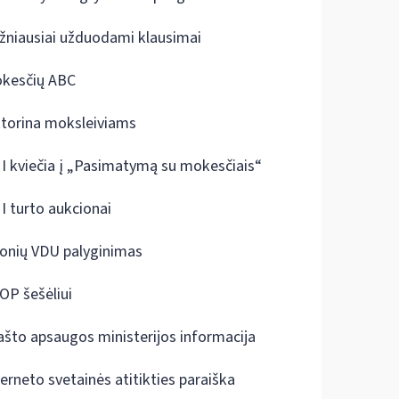
žniausiai užduodami klausimai
kesčių ABC
ktorina moksleiviams
I kviečia į „Pasimatymą su mokesčiais“
I turto aukcionai
onių VDU palyginimas
OP šešėliui
ašto apsaugos ministerijos informacija
terneto svetainės atitikties paraiška