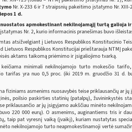
atymo
Nr. X-233 6 ir 7 straipsnių pakeitimo įstatymo Nr. XIII
iepos 1 d.
 nuostatos apmokestinant nekilnojamąjį turtą galioja ir 
statymas Nr. 2, kurio informacinis pranešimas buvo išleista
imtas atsižvelgiant į Lietuvos Respublikos Konstitucinio Te
ad Lietuvos Respublikos Konstitucijai prieštarauja NTMĮ pake
eisės aktams taikomą priėmimo ir įsigaliojimo tvarką.
eičiama minimali nekilnojamojo turto mokesčio tarifo, k
tarifas yra nuo 0,5 proc. (iki 2019 m. gruodžio 31 d. bu
 fiziniams asmenims nuosavybės teise priklausančių ar jų
inės, poilsio paskirties statinių (patalpų), žuvininkystės st
eise priklausančio ar jų įsigyjamo aukščiau minėto nekilnoj
 buvo 220 000 eurų). O asmenims, auginantiems tris ir daug
tų, taip pat vyresnį vaiką (įvaikį), kuriam nustatytas speci
minėto nekilnojamojo turto neapmokestinamoji vertė sumažint