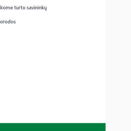
škome turto savininkų
orodos