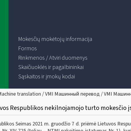
Mokesčių mokėtojų informacija
Formos
Rinkmenos / Atviri duomenys
Skaičiuoklės ir pagalbininkai
Sąskaitos ir įmokų kodai
Machine translation / VMI Машинный перевод / VMI Машин
uvos Respublikos nekilnojamojo turto mokesčio 
os Seimas 2021 m. gruodžio 7 d. priėmė Lietuvos Respub
ą Nr. XIV-725 (toliau – NTMĮ pakeitimo įstatymas Nr. 1), ku