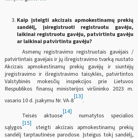
Kaip įsteigti akcizais apmokestinamų prekių
sandėlį, įsiregistruoti registruotu gavėju,
laikinai registruotu gavėju, patvirtintu gavėju
ar laikinai patvirtintu gavėju?
Asmenų registravimo registruotais gavėjais /
patvirtintais gavėjais ir jų išregistravimo tvarką nustato
Akcizais apmokestinamų prekių gavėjų ir siuntėjų
įregistravimo ir išregistravimo taisyklės, patvirtintos
Valstybinės mokesčių inspekcijos prie Lietuvos
Respublikos finansų ministerijos viršininko 2023 m.
[13]
vasario 10 d. įsakymu Nr. VA-8
.
[14]
Teisės aktuose
numatytos specialios
[15]
sąlygos
steigti akcizais apmokestinamų prekių
sandėlį tarptautinėse parodose. Įsteigus tokį sandėlį,