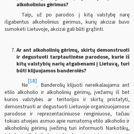
alkoholinius gėrimus?
Taip, už po parodos į kitą valstybę narę
išgabentus alkoholinius gėrimus, kurių akcizai buvo
sumokėti Lietuvoje, akcizai gali būti grąžinti.
Ar ant alkoholinių gėrimų, skirtų demonstruoti
ir degustuoti tarptautinėse parodose, kurie iš
kitų valstybių narių atgabenami į Lietuvą, turi
būti klijuojamos banderolės?
[18]
Ne
. Banderolių klijuoti nereikalaujama ant
etilo alkoholio ir alkoholinių gėrimų, įvežamų iš bet
kurios valstybės ar teritorijos ir skirtų pristatyti,
demonstruoti ar degustuoti Lietuvoje organizuojamose
parodose ir reprezentaciniuose renginiuose, tačiau
tokiais atvejais asmuo apie numatomą etilo alkoholio ir
alkoholinių gėrimų įvežimą turi informuoti Narkotikų,