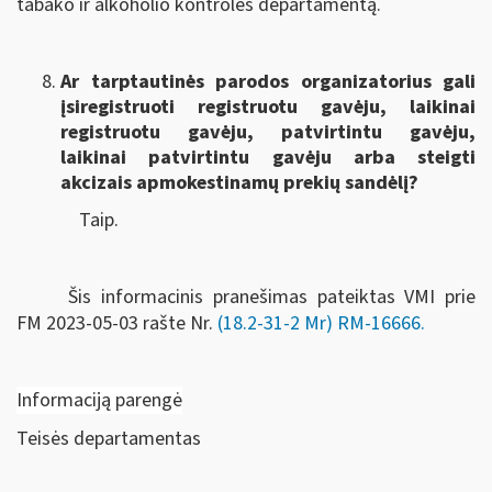
tabako ir alkoholio kontrolės departamentą.
Ar tarptautinės parodos organizatorius gali
įsiregistruoti registruotu gavėju, laikinai
registruotu gavėju, patvirtintu gavėju,
laikinai patvirtintu gavėju arba steigti
akcizais apmokestinamų prekių sandėlį?
Taip.
Šis informacinis pranešimas pateiktas VMI prie
FM
2023-05-03 rašte Nr.
(18.2-31-2 Mr) RM-16666
.
Informaciją parengė
Teisės departamentas