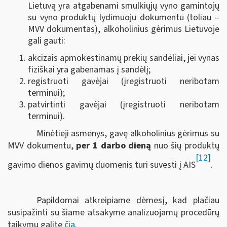
Lietuvą yra atgabenami smulkiųjų vyno gamintojų
su vyno produktų lydimuoju dokumentu (toliau –
MVV dokumentas), alkoholinius gėrimus Lietuvoje
gali gauti:
akcizais apmokestinamų prekių sandėliai, jei vynas
fiziškai yra gabenamas į sandėlį;
registruoti gavėjai (įregistruoti neribotam
terminui);
patvirtinti gavėjai (įregistruoti neribotam
terminui).
Minėtieji asmenys, gavę alkoholinius gėrimus su
MVV dokumentu,
per 1 darbo dieną
nuo šių produktų
[12]
gavimo dienos gavimų duomenis turi suvesti į AIS
.
Papildomai atkreipiame dėmesį, kad plačiau
susipažinti su šiame atsakyme analizuojamų procedūrų
taikymu galite
čia
.