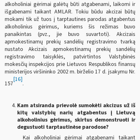
alkoholiniai gėrimai galėtų būti atgabenami, laikomi ir
išgabenami taikant AMLAR. Tokiu būdu akcizai būtų
mokami tik už tuos į tarptautines parodas atgabentus
alkoholinius gėrimus, kuriems šis režimas buvo
panaikintas (pvz., jie buvo suvartoti). Akcizais
apmokestinamų prekių sandėlių registravimo tvarką
nustato Akcizais apmokestinamų prekių sandėlių
registravimo taisyklės, patvirtintos Valstybinės
mokesčių inspekcijos prie Lietuvos Respublikos finansų
ministerijos viršininko 2002 m. birželio 17 d. įsakymu Nr.
[16]
157
.
Kam atsiranda prievolė sumokėti akcizus už iš
kitų valstybių narių atgabentus į Lietuvą
alkoholinius gėrimus, skirtus demonstruoti ir
degustuoti tarptautinėse parodose?
Kai alkoholiniai gėrimai atgabenami taikant