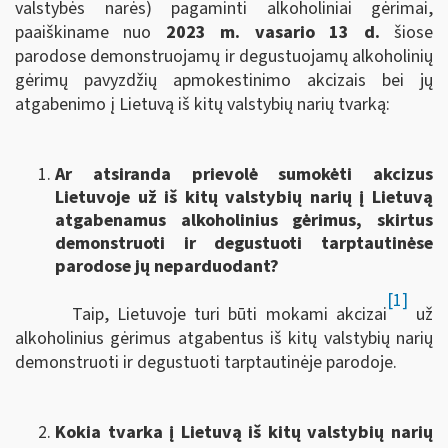
valstybės narės) pagaminti alkoholiniai gėrimai,
paaiškiname nuo
2023 m. vasario 13 d.
šiose
parodose demonstruojamų ir degustuojamų alkoholinių
gėrimų pavyzdžių apmokestinimo akcizais bei jų
atgabenimo į Lietuvą iš kitų valstybių narių tvarką:
Ar atsiranda prievolė sumokėti akcizus
Lietuvoje už iš kitų valstybių narių į Lietuvą
atgabenamus alkoholinius gėrimus, skirtus
demonstruoti ir degustuoti tarptautinėse
parodose jų neparduodant?
[1]
Taip, Lietuvoje turi būti mokami akcizai
už
alkoholinius gėrimus atgabentus iš kitų valstybių narių
demonstruoti ir degustuoti tarptautinėje parodoje.
Kokia tvarka į Lietuvą iš kitų valstybių narių