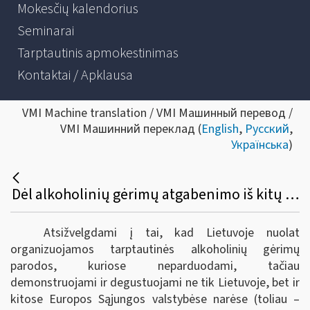
Mokesčių kalendorius
Seminarai
Tarptautinis apmokestinimas
Kontaktai / Apklausa
VMI Machine translation / VMI Машинный перевод /
VMI Машинний переклад (
English
,
Русский
,
Українська
)
Dėl alkoholinių gėrimų atgabenimo iš kitų Europos sąjungos valstybių narių į tarptautines parodas Lietuvoje bei akcizų sumokėjimo
Atsižvelgdami į tai, kad Lietuvoje nuolat
organizuojamos tarptautinės alkoholinių gėrimų
parodos, kuriose neparduodami, tačiau
demonstruojami ir degustuojami ne tik Lietuvoje, bet ir
kitose Europos Sąjungos valstybėse narėse (toliau –