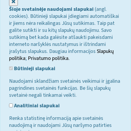
Uždaryti
Šioje svetainėje naudojami slapukai
(angl.
cookies). Būtinieji slapukai įdiegiami automatiškai
ir jiems nėra reikalingas Jūsų sutikimas. Taip pat
galite sutikti ir su kitų slapukų naudojimu. Savo
sutikimą bet kada galėsite atšaukti pakeisdami
interneto naršyklės nustatymus ir ištrindami
įrašytus slapukus. Daugiau informacijos
Slapukų
politika
;
Privatumo politika.
Būtinieji slapukai
Naudojami sklandžiam svetainės veikimui ir įgalina
pagrindines svetainės funkcijas. Be šių slapukų
svetainė negali tinkamai veikti.
Analitiniai slapukai
Renka statistinę informaciją apie svetainės
naudojimą ir naudojami Jūsų naršymo patirties