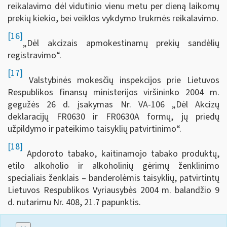
reikalavimo dėl vidutinio vienu metu per dieną laikomų
prekių kiekio, bei veiklos vykdymo trukmės reikalavimo.
[16]
„Dėl akcizais apmokestinamų prekių sandėlių
registravimo“.
[17]
Valstybinės mokesčių inspekcijos prie Lietuvos
Respublikos finansų ministerijos viršininko 2004 m.
gegužės 26 d. įsakymas Nr. VA-106 „Dėl Akcizų
deklaracijų FR0630 ir FR0630A formų, jų priedų
užpildymo ir pateikimo taisyklių patvirtinimo“.
[18]
Apdoroto tabako, kaitinamojo tabako produktų,
etilo alkoholio ir alkoholinių gėrimų ženklinimo
specialiais ženklais – banderolėmis taisyklių, patvirtintų
Lietuvos Respublikos Vyriausybės 2004 m. balandžio 9
d. nutarimu Nr. 408, 21.7 papunktis.