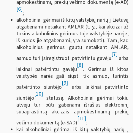
apmokestinamų prekių vežimo dokumentą (e-AD)
[6]
;
alkoholiniai gėrimai iš kitų valstybių narių į Lietuvą
atgabenami netaikant AMLAR (t. y., kai akcizai už
tokius alkoholinius gėrimus toje valstybėje narėje,
iš kurios jie atgabenami, yra sumokėti). Tam, kad
alkoholinius gėrimus gautų netaikant AMLAR,
[7]
asmuo turi įsiregistruoti patvirtintu gavėju
arba
[8]
laikinai patvirtintu gavėju
. Gėrimus iš kitos
valstybės narės gali siųsti tik asmuo, turintis
[9]
patvirtinto siuntėjo
arba laikinai patvirtinto
[10]
siuntėjo
statusą. Alkoholiniai gėrimai tokiu
atveju turi būti gabenami išrašius elektroninį
supaprastintą akcizais apmokestinamų prekių
[11]
vežimo dokumentą (e-SAD)
;
kai alkoholiniai gėrimai iš kitų valstybių narių į