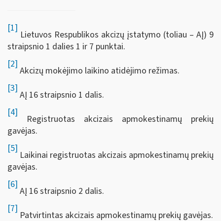
[1]
Lietuvos Respublikos akcizų įstatymo (toliau – AĮ) 9
straipsnio 1 dalies 1 ir 7 punktai.
[2]
Akcizų mokėjimo laikino atidėjimo režimas.
[3]
AĮ 16 straipsnio 1 dalis.
[4]
Registruotas akcizais apmokestinamų prekių
gavėjas.
[5]
Laikinai registruotas akcizais apmokestinamų prekių
gavėjas.
[6]
AĮ 16 straipsnio 2 dalis.
[7]
Patvirtintas akcizais apmokestinamų prekių gavėjas.