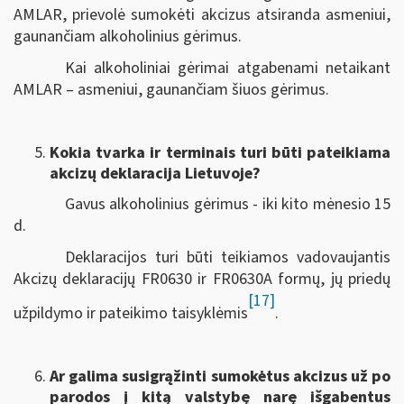
AMLAR, prievolė sumokėti akcizus atsiranda asmeniui,
gaunančiam alkoholinius gėrimus.
Kai alkoholiniai gėrimai atgabenami netaikant
AMLAR – asmeniui, gaunančiam šiuos gėrimus.
Kokia tvarka ir terminais turi būti pateikiama
akcizų deklaracija Lietuvoje?
Gavus alkoholinius gėrimus - iki kito mėnesio 15
d.
Deklaracijos turi būti teikiamos vadovaujantis
Akcizų deklaracijų FR0630 ir FR0630A formų, jų priedų
[17]
užpildymo ir pateikimo taisyklėmis
.
Ar galima susigrąžinti sumokėtus akcizus už po
parodos į kitą valstybę narę išgabentus