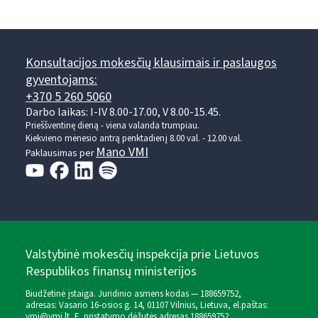
Konsultacijos mokesčių klausimais ir paslaugos
gyventojams:
+370 5 260 5060
Darbo laikas: I-IV 8.00-17.00, V 8.00-15.45.
Prieššventinę dieną - viena valanda trumpiau.
Kiekvieno mėnesio antrą penktadienį 8.00 val. - 12.00 val.
Mano VMI
Paklausimas per
Valstybinė mokesčių inspekcija prie Lietuvos
Respublikos finansų ministerijos
Biudžetinė įstaiga. Juridinio asmens kodas — 188659752,
adresas: Vasario 16-osios g. 14, 01107 Vilnius, Lietuva, el.paštas:
vmi@vmi.lt
, E. pristatymo dėžutės adresas 188659752