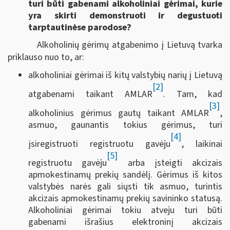
turi būti gabenami alkoholiniai gėrimai, kurie
yra skirti demonstruoti ir degustuoti
tarptautinėse parodose?
Alkoholinių gėrimų atgabenimo į Lietuvą tvarka
priklauso nuo to, ar:
alkoholiniai gėrimai iš kitų valstybių narių į Lietuvą
[2]
atgabenami taikant AMLAR
. Tam, kad
[3]
alkoholinius gėrimus gautų taikant AMLAR
,
asmuo, gaunantis tokius gėrimus, turi
[4]
įsiregistruoti registruotu gavėju
, laikinai
[5]
registruotu gavėju
arba įsteigti akcizais
apmokestinamų prekių sandėlį. Gėrimus iš kitos
valstybės narės gali siųsti tik asmuo, turintis
akcizais apmokestinamų prekių savininko statusą.
Alkoholiniai gėrimai tokiu atveju turi būti
gabenami išrašius elektroninį akcizais