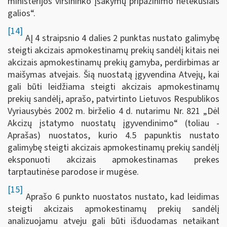
ministerijos viršininko įsakymų pripažinimo netekusiais
galios“.
[14]
AĮ 4 straipsnio 4 dalies 2 punktas nustato galimybę
steigti akcizais apmokestinamų prekių sandėlį kitais nei
akcizais apmokestinamų prekių gamyba, perdirbimas ar
maišymas atvejais. Šią nuostatą įgyvendina Atvejų, kai
gali būti leidžiama steigti akcizais apmokestinamų
prekių sandėlį, aprašo, patvirtinto Lietuvos Respublikos
Vyriausybės 2002 m. birželio 4 d. nutarimu Nr. 821 „Dėl
Akcizų įstatymo nuostatų įgyvendinimo“ (toliau -
Aprašas) nuostatos, kurio 4.5 papunktis nustato
galimybę steigti akcizais apmokestinamų prekių sandėlį
eksponuoti akcizais apmokestinamas prekes
tarptautinėse parodose ir mugėse.
[15]
Aprašo 6 punkto nuostatos nustato, kad leidimas
steigti akcizais apmokestinamų prekių sandėlį
analizuojamu atveju gali būti išduodamas netaikant