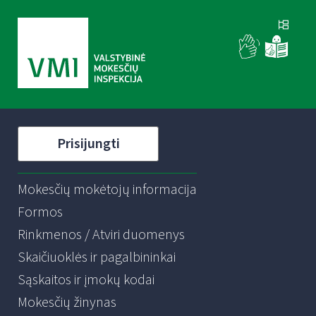
Prisijungti
Mokesčių mokėtojų informacija
Formos
Rinkmenos / Atviri duomenys
Skaičiuoklės ir pagalbininkai
Sąskaitos ir įmokų kodai
Mokesčių žinynas