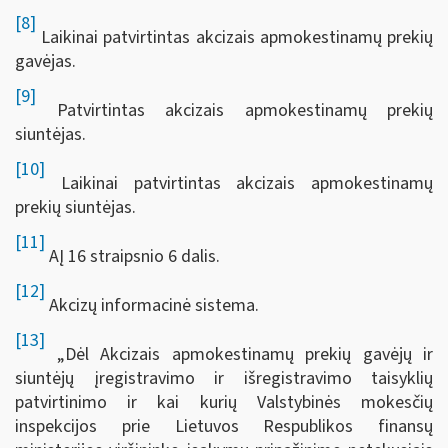
[8]
Laikinai patvirtintas akcizais apmokestinamų prekių
gavėjas.
[9]
Patvirtintas akcizais apmokestinamų prekių
siuntėjas.
[10]
Laikinai patvirtintas akcizais apmokestinamų
prekių siuntėjas.
[11]
AĮ 16 straipsnio 6 dalis.
[12]
Akcizų informacinė sistema.
[13]
„Dėl Akcizais apmokestinamų prekių gavėjų ir
siuntėjų įregistravimo ir išregistravimo taisyklių
patvirtinimo ir kai kurių Valstybinės mokesčių
inspekcijos prie Lietuvos Respublikos finansų