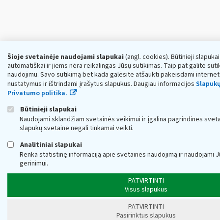
Šioje svetainėje naudojami slapukai
(angl. cookies). Būtinieji slapuka
automatiškai ir jiems nėra reikalingas Jūsų sutikimas. Taip pat galite sutik
naudojimu. Savo sutikimą bet kada galėsite atšaukti pakeisdami interne
nustatymus ir ištrindami įrašytus slapukus. Daugiau informacijos
Slapukų
Privatumo politika.
Būtinieji slapukai
Naudojami sklandžiam svetainės veikimui ir įgalina pagrindines sveta
slapukų svetainė negali tinkamai veikti.
Analitiniai slapukai
Renka statistinę informaciją apie svetainės naudojimą ir naudojami 
gerinimui.
PATVIRTINTI
Visus slapukus
PATVIRTINTI
Pasirinktus slapukus