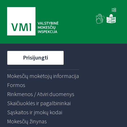
Prisijungti
Mokesčių mokėtojų informacija
Formos
Rinkmenos / Atviri duomenys
Skaičiuoklės ir pagalbininkai
Sąskaitos ir įmokų kodai
Mokesčių žinynas