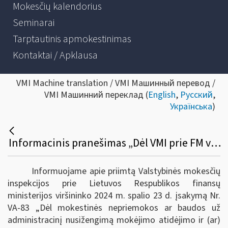
Mokesčių kalendorius
Seminarai
Tarptautinis apmokestinimas
Kontaktai / Apklausa
VMI Machine translation / VMI Машинный перевод /
VMI Машинний переклад (
English
,
Русский
,
Українська
)
Informacinis pranešimas „Dėl VMI prie FM viršininko įsakymo „Dėl Mokestinės nepriemokos ar baudos už administracinį nusižengimą mokėjimo atidėjimo ir (ar) išdėstymo taisyklių ir formų patvirtinimo“
Informuojame apie priimtą Valstybinės mokesčių
inspekcijos prie Lietuvos Respublikos finansų
ministerijos viršininko 2024 m. spalio 23 d. įsakymą Nr.
VA-83
„Dėl mokestinės nepriemokos ar baudos už
administracinį nusižengimą mokėjimo atidėjimo ir (ar)