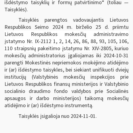
išdėstymo taisyklių ir formų patvirtinimo“
(toliau —
Taisyklės).
Taisyklės parengtos vadovaujantis
Lietuvos
Respublikos Seimo 2024 m. birželio 25 d. priimtu
Lietuvos Respublikos mokesčių administravimo
įstatymo Nr. IX-2112 1, 2, 14, 26, 86, 88, 93, 105, 106,
110 straipsnių pakeitimo įstatymu Nr.
XIV-2805, kuriuo
mokesčių administratorius įgaliojamas iki 2024-10-31
parengti Mokestinės nepriemokos mokėjimo atidėjimo
ir (ar) išdėstymo taisykles, bei siekiant unifikuoti dviejų
institucijų (Valstybinės mokesčių inspekcijos prie
Lietuvos Respublikos finansų ministerijos ir Valstybinio
socialinio draudimo fondo valdybos prie Socialinės
apsaugos ir darbo ministerijos) taikomą mokesčių
atidėjimo ir (ar) išdėstymo instrumentą.
Taisyklės įsigalioja nuo 2024-11-01.