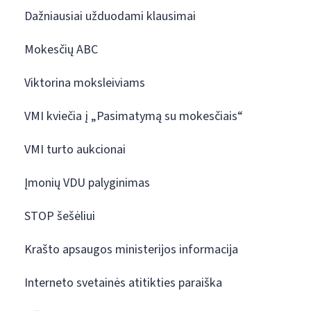
Dažniausiai užduodami klausimai
Mokesčių ABC
Viktorina moksleiviams
VMI kviečia į „Pasimatymą su mokesčiais“
VMI turto aukcionai
Įmonių VDU palyginimas
STOP šešėliui
Krašto apsaugos ministerijos informacija
Interneto svetainės atitikties paraiška