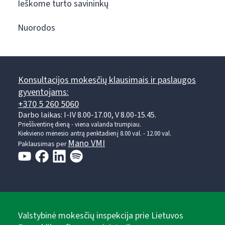
Ieškome turto savininkų
Nuorodos
Konsultacijos mokesčių klausimais ir paslaugos
gyventojams:
+370 5 260 5060
Darbo laikas: I-IV 8.00-17.00, V 8.00-15.45.
Prieššventinę dieną - viena valanda trumpiau.
Kiekvieno mėnesio antrą penktadienį 8.00 val. - 12.00 val.
Mano VMI
Paklausimas per
Valstybinė mokesčių inspekcija prie Lietuvos