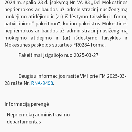
2024 m. spalio 23 d. įsakymą Nr. VA-83
„Dėl Mokestinės
nepriemokos ar baudos už administracinį nusižengimą
mokėjimo atidėjimo ir (ar) išdėstymo taisyklių ir formų
patvirtinimo“ pakeitimo“
, kuriuo pakeistos
Mokestinės
nepriemokos ar baudos už administracinį nusižengimą
mokėjimo atidėjimo ir (ar) išdėstymo taisyklės ir
Mokestinės paskolos sutarties FR0284 forma.
Pakeitimai įsigaliojo nuo 2025-03-27.
Daugiau informacijos rasite VMI prie FM 2025-03-
28 rašte Nr.
RNA-9498
.
Informaciją parengė
Nepriemokų administravimo
departamen