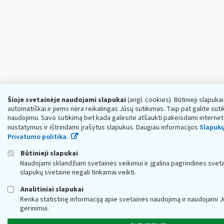
Šioje svetainėje naudojami slapukai
(angl. cookies). Būtinieji slapuka
automatiškai ir jiems nėra reikalingas Jūsų sutikimas. Taip pat galite sutik
naudojimu. Savo sutikimą bet kada galėsite atšaukti pakeisdami interne
nustatymus ir ištrindami įrašytus slapukus. Daugiau informacijos
Slapukų
Privatumo politika.
Būtinieji slapukai
Naudojami sklandžiam svetainės veikimui ir įgalina pagrindines sveta
slapukų svetainė negali tinkamai veikti.
Analitiniai slapukai
Renka statistinę informaciją apie svetainės naudojimą ir naudojami 
gerinimui.