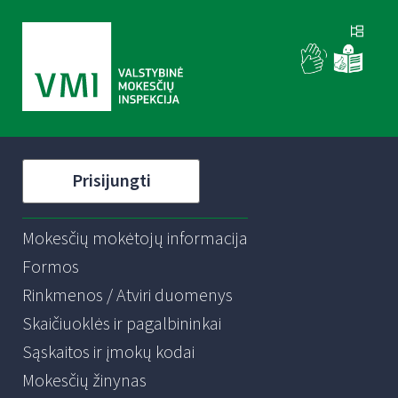
Prisijungti
Mokesčių mokėtojų informacija
Formos
Rinkmenos / Atviri duomenys
Skaičiuoklės ir pagalbininkai
Sąskaitos ir įmokų kodai
Mokesčių žinynas