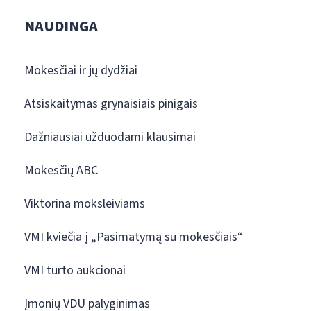
NAUDINGA
Mokesčiai ir jų dydžiai
Atsiskaitymas grynaisiais pinigais
Dažniausiai užduodami klausimai
Mokesčių ABC
Viktorina moksleiviams
VMI kviečia į „Pasimatymą su mokesčiais“
VMI turto aukcionai
Įmonių VDU palyginimas