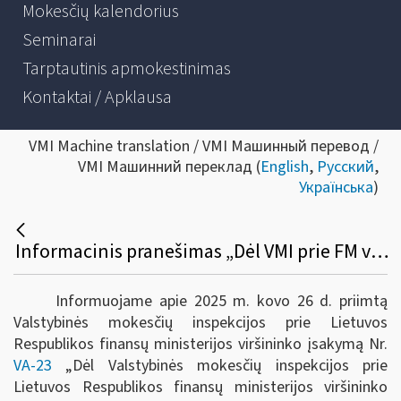
Mokesčių kalendorius
Seminarai
Tarptautinis apmokestinimas
Kontaktai / Apklausa
VMI Machine translation / VMI Машинный перевод /
VMI Машинний переклад (
English
,
Русский
,
Українська
)
Informacinis pranešimas „Dėl VMI prie FM viršininko 2024 m. spalio 23 d. įsakymo Nr. VA-83 „Dėl Mokestinės nepriemokos ar baudos už administracinį nusižengimą mokėjimo atidėjimo ir (ar) išdėstymo taisyklių ir formų patvirtinimo“ pakeitimo“
Informuojame apie 2025 m. kovo 26 d. priimtą
Valstybinės mokesčių inspekcijos prie Lietuvos
Respublikos finansų ministerijos viršininko įsakymą Nr.
VA-23
„Dėl Valstybinės mokesčių inspekcijos prie
Lietuvos Respublikos finansų ministerijos viršininko