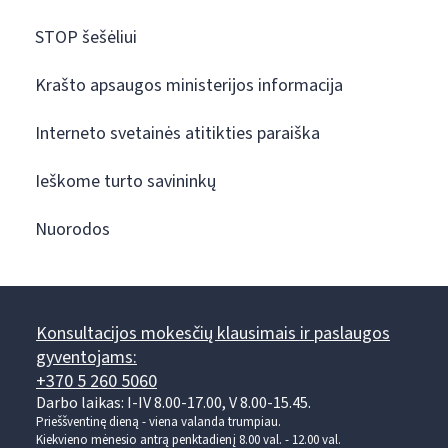
STOP šešėliui
Krašto apsaugos ministerijos informacija
Interneto svetainės atitikties paraiška
Ieškome turto savininkų
Nuorodos
Konsultacijos mokesčių klausimais ir paslaugos
gyventojams:
+370 5 260 5060
Darbo laikas: I-IV 8.00-17.00, V 8.00-15.45.
Prieššventinę dieną - viena valanda trumpiau.
Kiekvieno mėnesio antrą penktadienį 8.00 val. - 12.00 val.