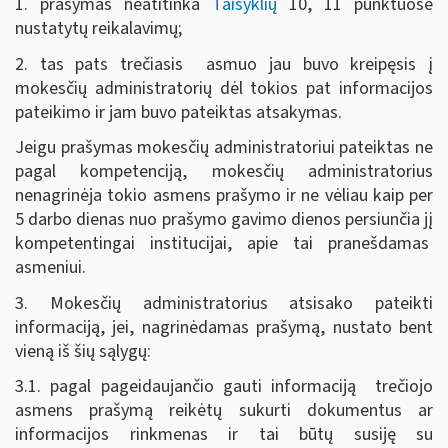
1. prašymas neatitinka
Taisyklių
10, 11 punktuose
nustatytų reikalavimų;
2. tas pats trečiasis asmuo jau buvo kreipęsis į
mokesčių administratorių dėl tokios pat informacijos
pateikimo ir jam buvo pateiktas atsakymas.
Jeigu prašymas mokesčių administratoriui pateiktas ne
pagal kompetenciją, mokesčių administratorius
nenagrinėja tokio asmens prašymo ir ne vėliau kaip per
5 darbo dienas nuo prašymo gavimo dienos persiunčia jį
kompetentingai institucijai, apie tai pranešdamas
asmeniui.
3. Mokesčių administratorius atsisako pateikti
informaciją, jei, nagrinėdamas prašymą, nustato bent
vieną iš šių sąlygų:
3.1. pagal pageidaujančio gauti informaciją trečiojo
asmens prašymą reikėtų sukurti dokumentus ar
informacijos rinkmenas ir tai būtų susiję su