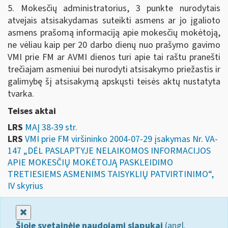
5. Mokesčių administratorius, 3 punkte nurodytais
atvejais atsisakydamas suteikti asmens ar jo įgalioto
asmens prašomą informaciją apie mokesčių mokėtoją,
ne vėliau kaip per 20 darbo dienų nuo prašymo gavimo
VMI prie FM ar AVMI dienos turi apie tai raštu pranešti
trečiajam asmeniui bei nurodyti atsisakymo priežastis ir
galimybę šį atsisakymą apskųsti teisės aktų nustatyta
tvarka.
Teises aktai
LRS
MAĮ 38-39 str.
LRS
VMI prie FM viršininko 2004-07-29 įsakymas Nr. VA-
147 „DĖL PASLAPTYJE NELAIKOMOS INFORMACIJOS
APIE MOKESČIŲ MOKĖTOJĄ PASKLEIDIMO
TRETIESIEMS ASMENIMS TAISYKLIŲ PATVIRTINIMO“,
IV skyrius
Uždaryti
Šioje svetainėje naudojami slapukai
(angl.