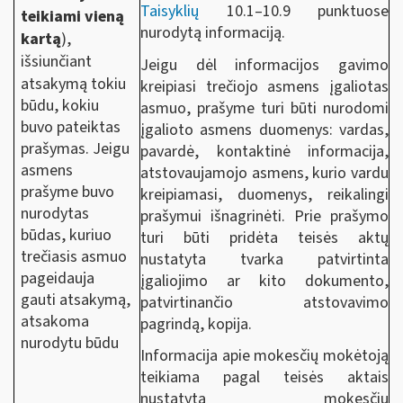
Taisyklių
10.1–10.9 punktuose
teikiami vieną
nurodytą informaciją.
kartą
),
išsiunčiant
Jeigu dėl informacijos gavimo
atsakymą
tokiu
kreipiasi trečiojo asmens įgaliotas
būdu, kokiu
asmuo, prašyme turi būti nurodomi
buvo pateiktas
įgalioto asmens duomenys: vardas,
prašymas. Jeigu
pavardė, kontaktinė informacija,
asmens
atstovaujamojo asmens, kurio vardu
prašyme buvo
kreipiamasi, duomenys, reikalingi
nurodytas
prašymui išnagrinėti. Prie prašymo
būdas, kuriuo
turi būti pridėta teisės aktų
trečiasis asmuo
nustatyta tvarka patvirtinta
pageidauja
įgaliojimo ar kito dokumento,
gauti atsakymą,
patvirtinančio atstovavimo
atsakoma
pagrindą, kopija.
nurodytu būdu
Informacija apie mokesčių mokėtoją
teikiama pagal teisės aktais
nustatytą mokesčių