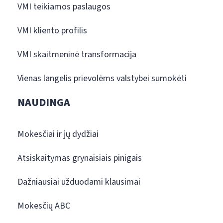
VMI teikiamos paslaugos
VMI kliento profilis
VMI skaitmeninė transformacija
Vienas langelis prievolėms valstybei sumokėti
NAUDINGA
Mokesčiai ir jų dydžiai
Atsiskaitymas grynaisiais pinigais
Dažniausiai užduodami klausimai
Mokesčių ABC