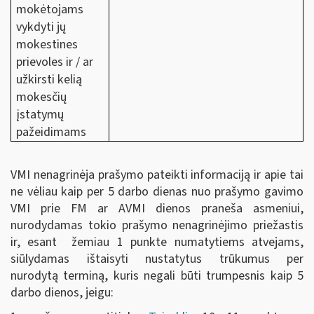
mokėtojams
vykdyti jų
mokestines
prievoles ir / ar
užkirsti kelią
mokesčių
įstatymų
pažeidimams
VMI nenagrinėja prašymo pateikti informaciją ir apie tai
ne vėliau kaip per 5 darbo dienas nuo prašymo gavimo
VMI prie FM ar AVMI dienos praneša asmeniui,
nurodydamas tokio prašymo nenagrinėjimo priežastis
ir, esant žemiau 1 punkte numatytiems atvejams,
siūlydamas ištaisyti nustatytus trūkumus per
nurodytą
terminą, kuris negali būti trumpesnis kaip 5
darbo dienos, jeigu: