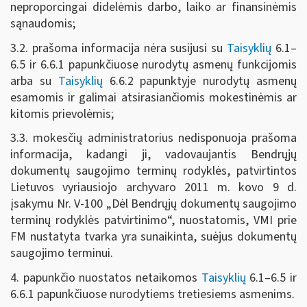
neproporcingai didelėmis darbo, laiko ar finansinėmis
sąnaudomis;
3.2. prašoma informacija nėra susijusi su
Taisyklių
6.1–
6.5 ir 6.6.1 papunkčiuose nurodytų asmenų funkcijomis
arba su
Taisyklių
6.6.2 papunktyje nurodytų asmenų
esamomis ir galimai atsirasiančiomis mokestinėmis ar
kitomis prievolėmis;
3.3. mokesčių administratorius nedisponuoja prašoma
informacija, kadangi ji, vadovaujantis Bendrųjų
dokumentų saugojimo terminų rodyklės, patvirtintos
Lietuvos vyriausiojo archyvaro 2011 m. kovo 9 d.
įsakymu Nr. V-100 „Dėl Bendrųjų dokumentų saugojimo
terminų rodyklės patvirtinimo“, nuostatomis, VMI prie
FM nustatyta tvarka yra sunaikinta, suėjus dokumentų
saugojimo terminui.
4. papunkčio nuostatos netaikomos
Taisyklių
6.1–6.5 ir
6.6.1 papunkčiuose nurodytiems tretiesiems asmenims.