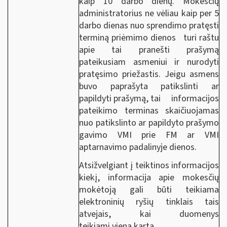
kaip 10 darbo dienų. Mokesčių
administratorius ne vėliau kaip per 5
darbo dienas nuo sprendimo pratęsti
terminą priėmimo dienos turi raštu
apie tai pranešti prašymą
pateikusiam asmeniui ir nurodyti
pratęsimo priežastis. Jeigu asmens
buvo paprašyta patikslinti ar
papildyti prašymą, tai informacijos
pateikimo terminas skaičiuojamas
nuo patikslinto ar papildyto prašymo
gavimo VMI prie FM ar VMI
aptarnavimo padalinyje dienos.
Atsižvelgiant į teiktinos informacijos
kiekį, informacija apie mokesčių
mokėtoją gali būti teikiama
elektroninių ryšių tinklais tais
atvejais, kai duomenys
teikiami vieną kartą.