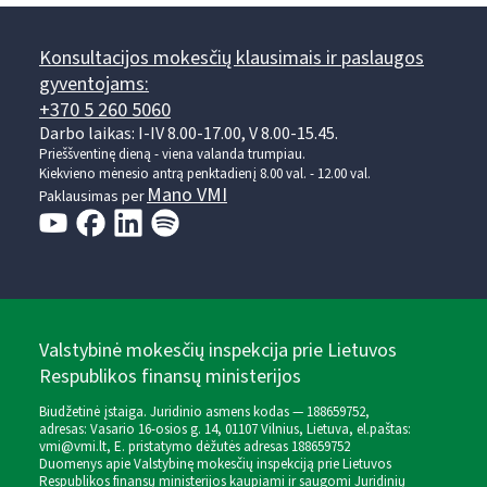
Konsultacijos mokesčių klausimais ir paslaugos
gyventojams:
+370 5 260 5060
Darbo laikas: I-IV 8.00-17.00, V 8.00-15.45.
Prieššventinę dieną - viena valanda trumpiau.
Kiekvieno mėnesio antrą penktadienį 8.00 val. - 12.00 val.
Mano VMI
Paklausimas per
Valstybinė mokesčių inspekcija prie Lietuvos
Respublikos finansų ministerijos
Biudžetinė įstaiga. Juridinio asmens kodas — 188659752,
adresas: Vasario 16-osios g. 14, 01107 Vilnius, Lietuva, el.paštas:
vmi@vmi.lt
, E. pristatymo dėžutės adresas 188659752
Duomenys apie Valstybinę mokesčių inspekciją prie Lietuvos
Respublikos finansų ministerijos kaupiami ir saugomi Juridinių