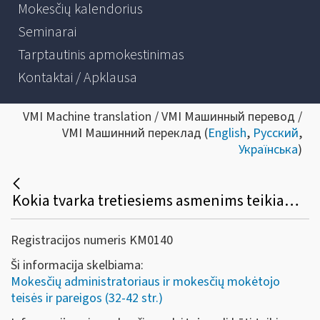
Mokesčių kalendorius
Seminarai
Tarptautinis apmokestinimas
Kontaktai / Apklausa
VMI Machine translation / VMI Машинный перевод /
VMI Машинний переклад (
English
,
Русский
,
Українська
)
Kokia tvarka tretiesiems asmenims teikiama informacija apie mokesčių mokėtoją?
Registracijos numeris KM0140
Ši informacija skelbiama:
Mokesčių administratoriaus ir mokesčių mokėtojo
teisės ir pareigos (32-42 str.)