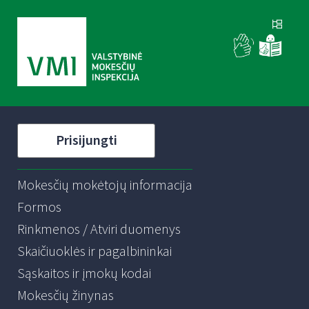
Prisijungti
Mokesčių mokėtojų informacija
Formos
Rinkmenos / Atviri duomenys
Skaičiuoklės ir pagalbininkai
Sąskaitos ir įmokų kodai
Mokesčių žinynas