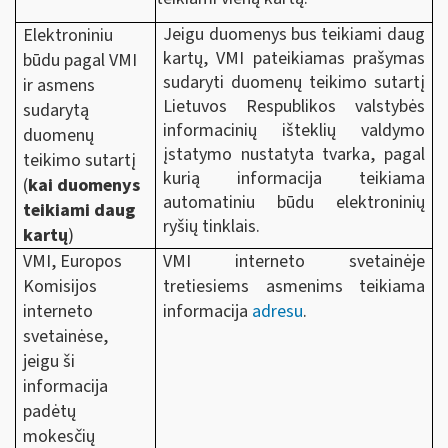
Jeigu duomenys bus teikiami daug
Elektroniniu
kartų, VMI pateikiamas prašymas
būdu pagal VMI
sudaryti duomenų teikimo sutartį
ir asmens
Lietuvos Respublikos valstybės
sudarytą
informacinių išteklių valdymo
duomenų
įstatymo nustatyta tvarka, pagal
teikimo sutartį
kurią informacija teikiama
(
kai duomenys
automatiniu būdu elektroninių
teikiami daug
ryšių tinklais.
kartų
)
VMI, Europos
VMI interneto svetainėje
Komisijos
tretiesiems asmenims teikiama
interneto
informacija
adresu
.
svetainėse,
jeigu ši
informacija
padėtų
mokesčių