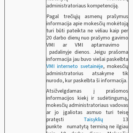
administratoriaus kompetenciją.
Pagal trečiųjų asmenų prašymus
informacija apie mokesčių mokėtoją
turi būti pateikta ne vėliau kaip per
20 darbo dienų nuo prašymo gavimo
VMI ar VMI aptarnavimo
padalinyje dienos. Jeigu prašoma
informacija jau buvo viešai paskelbta
VMI interneto svetainėje
, mokesčių
administratorius atsakyme tik
nurodo, kur paskelbta ši informacija.
Atsižvelgdamas į prašomos
informacijos kiekį ir sudėtingumą,
mokesčių administratoriaus vadovas
ar jo įgaliotas asmuo turi teisę
pratęsti
Taisyklių
13
punkte numatytą terminą ne ilgiau