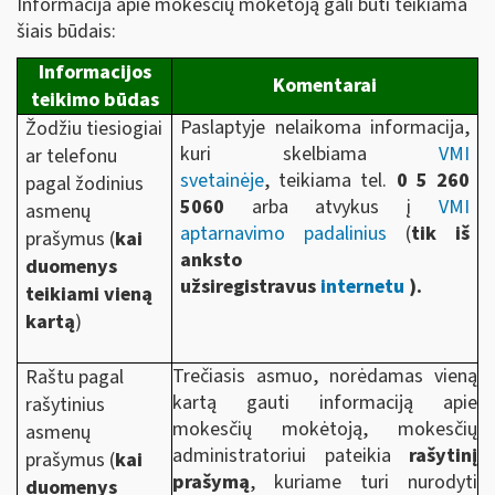
Informacija apie mokesčių mokėtoją gali būti teikiama
šiais būdais:
Informacijos
Komentarai
teikimo būdas
Paslaptyje nelaikoma informacija,
Žodžiu tiesiogiai
kuri skelbiama
VMI
ar telefonu
svetainėje
, teikiama tel.
0 5 260
pagal žodinius
5060
arba atvykus į
VMI
asmenų
aptarnavimo padalinius
(
tik iš
prašymus (
kai
anksto
duomenys
užsiregistravus
internetu
).
teikiami vieną
kartą
)
Trečiasis asmuo, norėdamas vieną
Raštu pagal
kartą gauti informaciją apie
rašytinius
mokesčių mokėtoją, mokesčių
asmenų
administratoriui pateikia
rašytinį
prašymus (
kai
prašymą
, kuriame turi nurodyti
duomenys