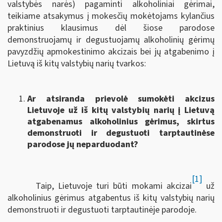
valstybės narės) pagaminti alkoholiniai gėrimai,
teikiame atsakymus į mokesčių mokėtojams kylančius
praktinius klausimus dėl šiose parodose
demonstruojamų ir degustuojamų alkoholinių gėrimų
pavyzdžių apmokestinimo akcizais bei jų atgabenimo į
Lietuvą iš kitų valstybių narių tvarkos:
Ar atsiranda prievolė sumokėti akcizus
Lietuvoje už iš kitų valstybių narių į Lietuvą
atgabenamus alkoholinius gėrimus, skirtus
demonstruoti ir degustuoti tarptautinėse
parodose jų neparduodant?
[1]
Taip, Lietuvoje turi būti mokami akcizai
už
alkoholinius gėrimus atgabentus iš kitų valstybių narių
demonstruoti ir degustuoti tarptautinėje parodoje.