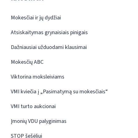
Mokesčiai ir jų dydžiai
Atsiskaitymas grynaisiais pinigais
Dažniausiai užduodami klausimai
Mokesčių ABC
Viktorina moksleiviams
VMI kviečia į „Pasimatymą su mokesčiais“
VMI turto aukcionai
Įmonių VDU palyginimas
STOP šešėliui