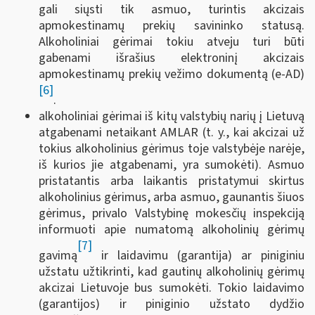
gali siųsti tik asmuo, turintis akcizais
apmokestinamų prekių savininko statusą.
Alkoholiniai gėrimai tokiu atveju turi būti
gabenami išrašius elektroninį akcizais
apmokestinamų prekių vežimo dokumentą (e-AD)
[6]
.
alkoholiniai gėrimai iš kitų valstybių narių į Lietuvą
atgabenami netaikant AMLAR (t. y., kai akcizai už
tokius alkoholinius gėrimus toje valstybėje narėje,
iš kurios jie atgabenami, yra sumokėti). Asmuo
pristatantis arba laikantis pristatymui skirtus
alkoholinius gėrimus, arba asmuo, gaunantis šiuos
gėrimus, privalo Valstybinę mokesčių inspekciją
informuoti apie numatomą alkoholinių gėrimų
[7]
gavimą
ir laidavimu (garantija) ar piniginiu
užstatu užtikrinti, kad gautinų alkoholinių gėrimų
akcizai Lietuvoje bus sumokėti. Tokio laidavimo
(garantijos) ir piniginio užstato dydžio