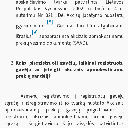
apskaičiavimo tvarka patvirtinta Lietuvos
Respublikos Vyriausybės 2002 m. birželio 4 d.
nutarimu Nr. 821 „Dėl Akcizų įstatymo nuostatų
[8]
įgyvendinimo“
. Gėrimai turi būti atgabenami
[9]
išrašius
supaprastintą akcizais apmokestinamų
prekių vežimo dokumentą (SAAD).
Kaip įsiregistruoti gavėju, laikinai registruotu
gavėju ar įsteigti akcizais apmokestinamų
prekių sandėlį?
Asmenų registravimo į registruotų gavėjų
sąrašą ir išregistravimo iš jo tvarką nustato Akcizais
apmokestinamų prekių gavėjų įregistravimo į
registruotų akcizais apmokestinamų prekių gavėjų
sąrašą ir išregistravimo iš jo taisyklės, patvirtintos