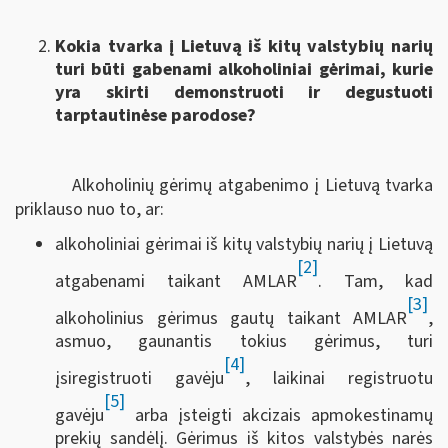
Kokia tvarka į Lietuvą iš kitų valstybių narių
turi būti gabenami alkoholiniai gėrimai, kurie
yra skirti demonstruoti ir degustuoti
tarptautinėse parodose?
Alkoholinių gėrimų atgabenimo į Lietuvą tvarka
priklauso nuo to, ar:
alkoholiniai gėrimai iš kitų valstybių narių į Lietuvą
[2]
atgabenami taikant AMLAR
. Tam, kad
[3]
alkoholinius gėrimus gautų taikant AMLAR
,
asmuo, gaunantis tokius gėrimus, turi
[4]
įsiregistruoti gavėju
, laikinai registruotu
[5]
gavėju
arba įsteigti akcizais apmokestinamų
prekių sandėlį. Gėrimus iš kitos valstybės narės