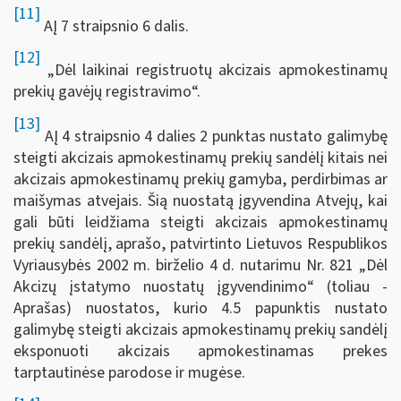
[11]
AĮ 7 straipsnio 6 dalis.
[12]
„Dėl laikinai registruotų akcizais apmokestinamų
prekių gavėjų registravimo“.
[13]
AĮ 4 straipsnio 4 dalies 2 punktas nustato galimybę
steigti akcizais apmokestinamų prekių sandėlį kitais nei
akcizais apmokestinamų prekių gamyba, perdirbimas ar
maišymas atvejais. Šią nuostatą įgyvendina Atvejų, kai
gali būti leidžiama steigti akcizais apmokestinamų
prekių sandėlį, aprašo, patvirtinto Lietuvos Respublikos
Vyriausybės 2002 m. birželio 4 d. nutarimu Nr. 821 „Dėl
Akcizų įstatymo nuostatų įgyvendinimo“ (toliau -
Aprašas) nuostatos, kurio 4.5 papunktis nustato
galimybę steigti akcizais apmokestinamų prekių sandėlį
eksponuoti akcizais apmokestinamas prekes
tarptautinėse parodose ir mugėse.