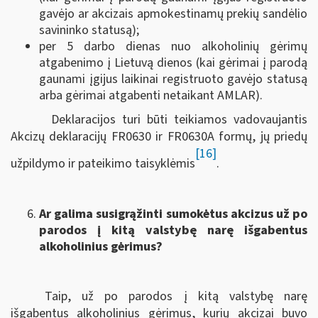
gavėjo ar akcizais apmokestinamų prekių sandėlio
savininko statusą);
per 5 darbo dienas nuo alkoholinių gėrimų
atgabenimo į Lietuvą dienos (kai gėrimai į parodą
gaunami įgijus laikinai registruoto gavėjo statusą
arba gėrimai atgabenti netaikant AMLAR).
Deklaracijos turi būti teikiamos vadovaujantis
Akcizų deklaracijų FR0630 ir FR0630A formų, jų priedų
[16]
užpildymo ir pateikimo taisyklėmis
.
Ar galima susigrąžinti sumokėtus akcizus už po
parodos į kitą valstybę narę išgabentus
alkoholinius gėrimus?
Taip, už po parodos į kitą valstybę narę
išgabentus alkoholinius gėrimus, kurių akcizai buvo