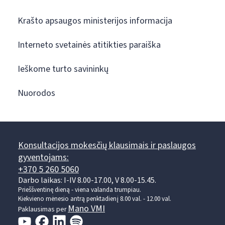
Krašto apsaugos ministerijos informacija
Interneto svetainės atitikties paraiška
Ieškome turto savininkų
Nuorodos
Konsultacijos mokesčių klausimais ir paslaugos
gyventojams:
+370 5 260 5060
Darbo laikas: I-IV 8.00-17.00, V 8.00-15.45.
Prieššventinę dieną - viena valanda trumpiau.
Kiekvieno mėnesio antrą penktadienį 8.00 val. - 12.00 val.
Mano VMI
Paklausimas per