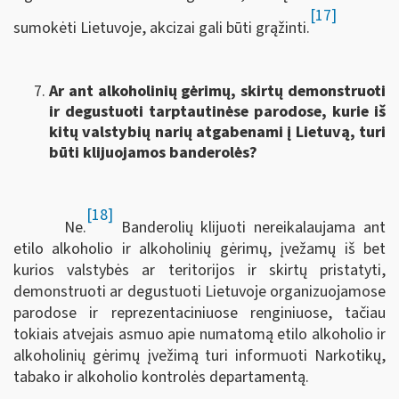
[17]
sumokėti Lietuvoje, akcizai gali būti grąžinti.
Ar ant alkoholinių gėrimų, skirtų demonstruoti
ir degustuoti tarptautinėse parodose, kurie iš
kitų valstybių narių atgabenami į Lietuvą, turi
būti klijuojamos banderolės?
[18]
Ne.
Banderolių klijuoti nereikalaujama ant
etilo alkoholio ir alkoholinių gėrimų, įvežamų iš bet
kurios valstybės ar teritorijos ir skirtų pristatyti,
demonstruoti ar degustuoti Lietuvoje organizuojamose
parodose ir reprezentaciniuose renginiuose, tačiau
tokiais atvejais asmuo apie numatomą etilo alkoholio ir
alkoholinių gėrimų įvežimą turi informuoti Narkotikų,
tabako ir alkoholio kontrolės departamentą.