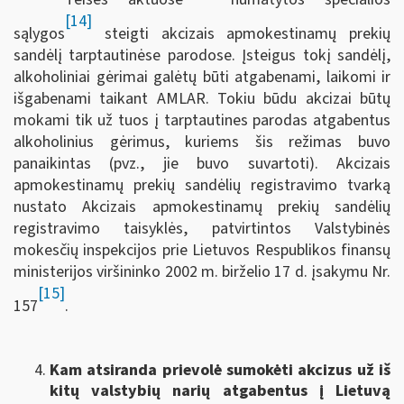
[14]
sąlygos
steigti akcizais apmokestinamų prekių
sandėlį tarptautinėse parodose. Įsteigus tokį sandėlį,
alkoholiniai gėrimai galėtų būti atgabenami, laikomi ir
išgabenami taikant AMLAR. Tokiu būdu akcizai būtų
mokami tik už tuos į tarptautines parodas atgabentus
alkoholinius gėrimus, kuriems šis režimas buvo
panaikintas (pvz., jie buvo suvartoti). Akcizais
apmokestinamų prekių sandėlių registravimo tvarką
nustato Akcizais apmokestinamų prekių sandėlių
registravimo taisyklės, patvirtintos Valstybinės
mokesčių inspekcijos prie Lietuvos Respublikos finansų
ministerijos viršininko 2002 m. birželio 17 d. įsakymu Nr.
[15]
157
.
Kam atsiranda prievolė sumokėti akcizus už iš
kitų valstybių narių atgabentus į Lietuvą