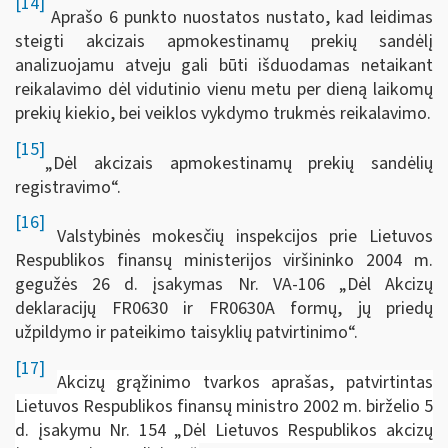
[14]
Aprašo 6 punkto nuostatos nustato, kad leidimas
steigti akcizais apmokestinamų prekių sandėlį
analizuojamu atveju gali būti išduodamas netaikant
reikalavimo dėl vidutinio vienu metu per dieną laikomų
prekių kiekio, bei veiklos vykdymo trukmės reikalavimo.
[15]
„Dėl akcizais apmokestinamų prekių sandėlių
registravimo“.
[16]
Valstybinės mokesčių inspekcijos prie Lietuvos
Respublikos finansų ministerijos viršininko 2004 m.
gegužės 26 d. įsakymas Nr. VA-106 „Dėl Akcizų
deklaracijų FR0630 ir FR0630A formų, jų priedų
užpildymo ir pateikimo taisyklių patvirtinimo“.
[17]
Akcizų grąžinimo tvarkos aprašas, patvirtintas
Lietuvos Respublikos finansų ministro 2002 m. birželio 5
d. įsakymu Nr. 154 „Dėl Lietuvos Respublikos akcizų