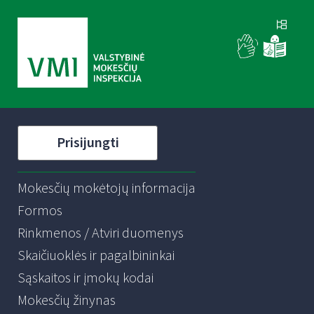
Prisijungti
Mokesčių mokėtojų informacija
Formos
Rinkmenos / Atviri duomenys
Skaičiuoklės ir pagalbininkai
Sąskaitos ir įmokų kodai
Mokesčių žinynas