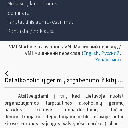
Mokesčių kalendorius
Seminarai
Tarptautinis apmokestinimas
Kontaktai / Apklausa
VMI Machine translation / VMI Машинный перевод /
VMI Машинний переклад (
English
,
Русский
,
Українська
)
Dėl alkoholinių gėrimų atgabenimo iš kitų Europos sąjungos valstybių narių į tarptautines parodas Lietuvoje bei akcizų sumokėjimo
Atsižvelgdami į tai, kad Lietuvoje nuolat
organizuojamos tarptautinės alkoholinių gėrimų
parodos, kuriose neparduodami, tačiau
demonstruojami ir degustuojami ne tik Lietuvoje, bet ir
kitose Europos Sąjungos valstybėse narėse (toliau –