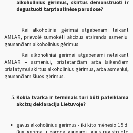
alkoholinius gėrimus, skirtus demonstruoti ir
degustuoti tarptautinėse parodose?
Kai alkoholiniai gėrimai atgabenami taikant
AMLAR, prievolė sumokėti akcizus atsiranda asmeniui
gaunančiam alkoholinius gėrimus.
Kai alkoholiniai gėrimai atgabenami netaikant
AMLAR – asmeniui, pristatančiam arba laikančiam
pristatymui skirtus alkoholinius gėrimus, arba asmeniui,
gaunančiam šiuos gėrimus.
Kokia tvarka ir terminais turi būti pateikiama
akcizų deklaracija Lietuvoje?
gavus alkoholinius gėrimus - iki kito mėnesio 15 d.
(kai gėrimai į parodą gaunami įgijus registruoto