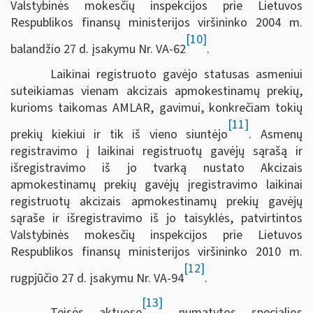
Valstybinės mokesčių inspekcijos prie Lietuvos
Respublikos finansų ministerijos viršininko 2004 m.
[10]
balandžio 27 d. įsakymu Nr. VA-62
.
Laikinai registruoto gavėjo statusas asmeniui
suteikiamas vienam akcizais apmokestinamų prekių,
kurioms taikomas AMLAR, gavimui, konkrečiam tokių
[11]
prekių kiekiui ir tik iš vieno siuntėjo
. Asmenų
registravimo į laikinai registruotų gavėjų sąrašą ir
išregistravimo iš jo tvarką nustato Akcizais
apmokestinamų prekių gavėjų įregistravimo laikinai
registruotų akcizais apmokestinamų prekių gavėjų
sąraše ir išregistravimo iš jo taisyklės, patvirtintos
Valstybinės mokesčių inspekcijos prie Lietuvos
Respublikos finansų ministerijos viršininko 2010 m.
[12]
rugpjūčio 27 d. įsakymu Nr. VA-94
.
[13]
Teisės aktuose
numatytos specialios