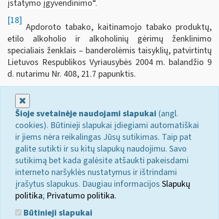
įstatymo įgyvendinimo“.
[18]
Apdoroto tabako, kaitinamojo tabako produktų,
etilo alkoholio ir alkoholinių gėrimų ženklinimo
specialiais ženklais – banderolėmis taisyklių, patvirtintų
Lietuvos Respublikos Vyriausybės 2004 m. balandžio 9
d. nutarimu Nr. 408, 21.7 papunktis.
Uždaryti
Šioje svetainėje naudojami slapukai
(angl.
cookies). Būtinieji slapukai įdiegiami automatiškai
ir jiems nėra reikalingas Jūsų sutikimas. Taip pat
galite sutikti ir su kitų slapukų naudojimu. Savo
sutikimą bet kada galėsite atšaukti pakeisdami
interneto naršyklės nustatymus ir ištrindami
įrašytus slapukus. Daugiau informacijos
Slapukų
politika
;
Privatumo politika.
Būtinieji slapukai