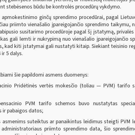
iekant stebėsenos būdu be kontrolės procedūrų vykdymo.
ubo apmokestinimo ginčų sprendimo procedūrai, pagal Liet
sčiau priimto vienašalio įpareigojančio sprendimo taikymu, 
bipusio susitarimo procedūroje pagal šį įstatymą, prival
kas gali lemti ir nukrypimą nuo vienašalio įpareigojančio s
, kad kiti įstatymai gali nustatyti kitaip. Siekiant teisini
ir 5 dalys.
elbiami šie papildomi asmens duomenys:
inio Pridėtinės vertės mokesčio (toliau — PVM) tarifo s
nsacinio PVM tarifo schemos buvo nustatytas specia
ir pabaigos datos;
ms asmenims suteiktus ar panaikintus leidimus steigti PVM 
 administratoriaus priimto sprendimo data, šio sprendi