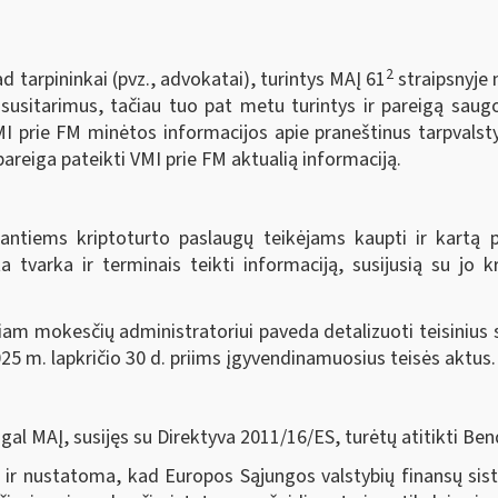
2
d tarpininkai (pvz., advokatai), turintys MAĮ 61
straipsnyje 
 susitarimus, tačiau tuo pat metu turintys ir pareigą saug
MI prie FM minėtos informacijos apie praneštinus tarpvalsty
pareiga pateikti VMI prie FM aktualią informaciją.
ntiems kriptoturto paslaugų teikėjams kaupti ir kartą 
a tvarka ir terminais teikti informaciją, susijusią su jo k
am mokesčių administratoriui paveda detalizuoti teisinius 
25 m. lapkričio 30 d. priims įgyvendinamuosius teisės aktus.
 MAĮ, susijęs su Direktyva 2011/16/ES, turėtų atitikti B
s ir nustatoma, kad Europos Sąjungos valstybių finansų si