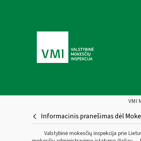
VMI 
Informacinis pranešimas dėl Moke
Valstybinė mokesčių inspekcija prie Liet
mokesčių administravimo įstatymo (toliau — 