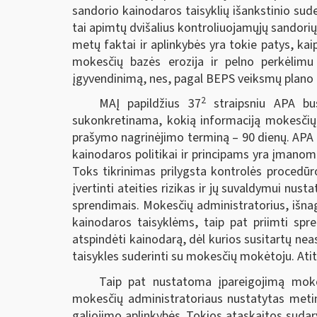
sandorio kainodaros taisyklių išankstinio su
tai apimtų dvišalius kontroliuojamųjų sandori
metų faktai ir aplinkybės yra tokie patys, kai
mokesčių bazės erozija ir pelno perkėli
įgyvendinimą, nes, pagal BEPS veiksmų plano 14
2
MAĮ papildžius 37
straipsniu APA bus 
sukonkretinama, kokią informaciją mokesčių m
prašymo nagrinėjimo terminą – 90 dienų. APA 
kainodaros politikai ir principams yra įmanoma
Toks tikrinimas prilygsta kontrolės procedūr
įvertinti ateities rizikas ir jų suvaldymui nust
sprendimais. Mokesčių administratorius, išna
kainodaros taisyklėms, taip pat priimti spr
atspindėti kainodarą, dėl kurios susitartų n
taisykles suderinti su mokesčių mokėtoju. At
Taip pat nustatoma įpareigojimą mokes
mokesčių administratoriaus nustatytas metine
galiojimo aplinkybės. Tokios ataskaitos sudary