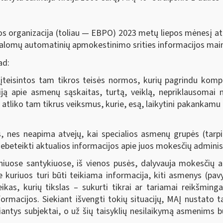
s organizacija (toliau — EBPO) 2023 metų liepos mėnesį atl
rivalomų automatinių apmokestinimo srities informacijos mai
ad:
įteisintos tam tikros teisės normos, kurių pagrindu kompete
iją apie asmenų sąskaitas, turtą, veiklą, nepriklausoma
a, atliko tam tikrus veiksmus, kurie, esą, laikytini pakankam
nes neapima atvejų, kai specialios asmenų grupės (tarpinin
ebeteikti aktualios informacijos apie juos mokesčių administ
niuose santykiuose, iš vienos pusės, dalyvauja mokesčių ad
e kuriuos turi būti teikiama informacija, kiti asmenys (pav
veikas, kurių tikslas – sukurti tikrai ar tariamai reikšming
ormacijos. Siekiant išvengti tokių situacijų, MAĮ nustato ta
eikiantys subjektai, o už šių taisyklių nesilaikymą asmeni