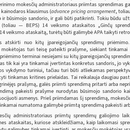
derinimo mokesčių administratoriaus priimtas sprendimas gal
ų kainodaros klausimus (
advance pricing arrangement
, toli
p ir būsimojo sandorio, ir gali būti patikrinti. Tokiu būdu u
mu (toliau — BEPS) 14 veiksmo ataskaitos „Ginčų spre
 veiksmo ataskaitą, turėtų būti galimybė APA taikyti retrosp
atskirti nuo kitų įpareigojančių sprendimų priėmimo. K
okėtojas turi teisę pateikti prašyme, siekiant tinkamai įve
priėmimo terminai nesiejami su kitų įpareigojančių sprendim
s tik kai yra tinkamai įvertintas konkretus sandoris, jo vyk
os vykdymo turiniui, tačiau turi būti atliekamas perspektyv
atyti tinkamas kritines prielaidas. Tai reikalauja daugiau past
grinėjęs prašymą, galės priimti sprendimą pritarti arba ne
endimą pakeisti prašyme nurodytas būsimojo sandorio kain
easocijuoti asmenys. Prieš priimdamas šį sprendimą, mokesči
itinkamai numatoma galimybė priimtą sprendimą pakeisti arb
čių administratoriaus priimtų sprendimų galiojimo laik
s ataskaitas, kuriose atskleidžiama, kaip laikomasi spren
tų galimybes tinkamai įvertinti, ar mokesčių mokėtojas yra 