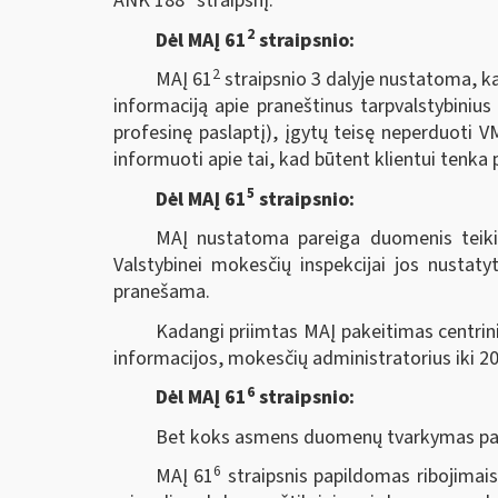
ANK 188
straipsnį.
2
Dėl MAĮ 61
straipsnio:
2
MAĮ 61
straipsnio 3 dalyje nustatoma, ka
informaciją apie praneštinus tarpvalstybinius
profesinę paslaptį), įgytų teisę neperduoti V
informuoti apie tai, kad būtent klientui tenka 
5
Dėl MAĮ 61
straipsnio:
MAĮ nustatoma pareiga duomenis teikia
Valstybinei mokesčių inspekcijai jos nustatyt
pranešama.
Kadangi priimtas MAĮ pakeitimas centrini
informacijos, mokesčių administratorius iki 20
6
Dėl MAĮ 61
straipsnio:
Bet koks asmens duomenų tvarkymas pagal
6
MAĮ 61
straipsnis papildomas ribojimai