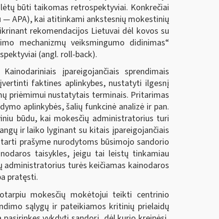
ėtų būti taikomas retrospektyviai. Konkrečiai
au — APA), kai atitinkami ankstesnių mokestinių
žtikrinant rekomendacijos Lietuvai dėl kovos su
ndimo mechanizmų veiksmingumo didinimas“
ektyviai (angl. roll-back).
ainodariniais įpareigojančiais sprendimais
rtinti faktines aplinkybes, nustatyti ilgesnį
ų priėmimui nustatytais terminais. Pritarimas
dymo aplinkybės, šalių funkcinė analizė ir pan.
iniu būdu, kai mokesčių administratorius turi
angų ir laiko lyginant su kitais įpareigojančiais
pritarti prašyme nurodytoms būsimojo sandorio
odaros taisykles, jeigu tai leistų tinkamiau
ų administratorius turės keičiamas kainodaros
a pratęsti.
otarpiu mokesčių mokėtojui teikti centrinio
dimo sąlygų ir pateikiamos kritinių prielaidų
pasirinkęs vykdyti sandorį, dėl kurio kreipėsi,