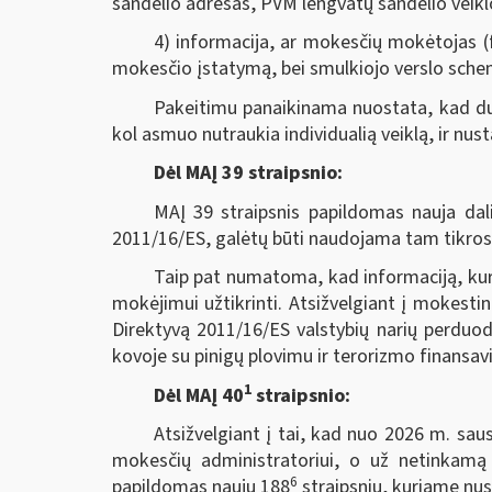
sandėlio adresas, PVM lengvatų sandėlio veikl
4) informacija, ar mokesčių mokėtojas (fi
mokesčio įstatymą, bei smulkiojo verslo sche
Pakeitimu panaikinama nuostata, kad du
kol asmuo nutraukia individualią veiklą, ir nu
Dėl MAĮ 39 straipsnio:
MAĮ 39 straipsnis papildomas nauja dali
2011/16/ES, galėtų būti naudojama tam tikrose
Taip pat numatoma, kad informaciją, kuri
mokėjimui užtikrinti. Atsižvelgiant į mokest
Direktyvą 2011/16/ES valstybių narių perduod
kovoje su pinigų plovimu ir terorizmo finansav
1
Dėl MAĮ 40
straipsnio:
Atsižvelgiant į tai, kad nuo 2026 m. saus
mokesčių administratoriui, o už netinkamą
6
papildomas nauju 188
straipsniu, kuriame nust