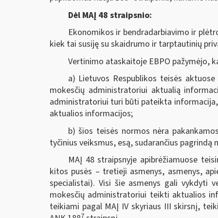
Dėl MAĮ 48 straipsnio:
Ekonomikos ir bendradarbiavimo ir plėtro
kiek tai susiję su skaidrumo ir tarptautinių p
Vertinimo ataskaitoje EBPO pažymėjo, k
a) Lietuvos Respublikos teisės aktuose 
mokesčių administratoriui aktualią informac
administratoriui turi būti pateikta informacij
aktualios informacijos;
b) šios teisės normos nėra pakankamos, 
tyčinius veiksmus, esą, sudarančius pagrindą n
MAĮ 48 straipsnyje apibrėžiamuose teisi
kitos pusės – tretieji asmenys, asmenys, api
specialistai). Visi šie asmenys gali vykdyti 
mokesčių administratoriui teikti aktualios inf
teikiami pagal MAĮ IV skyriaus III skirsnį, t
7