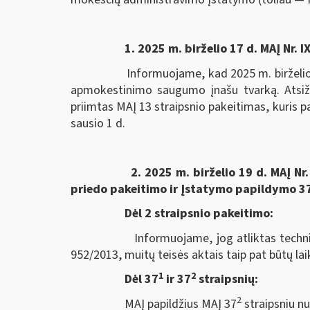
1. 2025 m. birželio 17 d. MAĮ Nr.
Informuojame, kad 2025 m. birželio 17 
apmokestinimo saugumo įnašu tvarką. Atsižve
priimtas MAĮ 13 straipsnio pakeitimas, kuris
sausio 1 d.
2. 2025 m. birželio 19 d. MAĮ Nr. IX-
priedo pakeitimo ir Įstatymo papildymo 37-
Dėl 2 straipsnio pakeitimo:
Informuojame, jog atliktas techninis p
952/2013, muitų teisės aktais taip pat būtų lai
1
2
Dėl 37
ir 37
straipsnių:
2
MAĮ papildžius MAĮ 37
straipsniu n