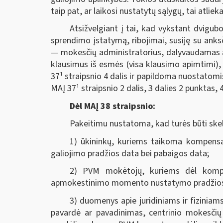
taip pat, ar laikosi nustatytų sąlygų, tai atl
Atsižvelgiant į tai, kad vykstant dvig
sprendimo įstatymą, ribojimai, susiję su ank
— mokesčių administratorius, dalyvaudamas a
klausimus iš esmės (visa klausimo apimtimi), 
37¹ straipsnio 4 dalis ir papildoma nuostatomis
MAĮ 37¹ straipsnio 2 dalis, 3 dalies 2 punktas, 4 
Dėl MAĮ 38 straipsnio:
Pakeitimu nustatoma, kad turės būti sk
1) ūkininkų, kuriems taikoma kompensac
galiojimo pradžios data bei pabaigos data;
2) PVM mokėtojų, kuriems dėl kompe
apmokestinimo momento nustatymo pradžios 
3) duomenys apie juridiniams ir fizinia
pavardė ar pavadinimas, centrinio mokesčių