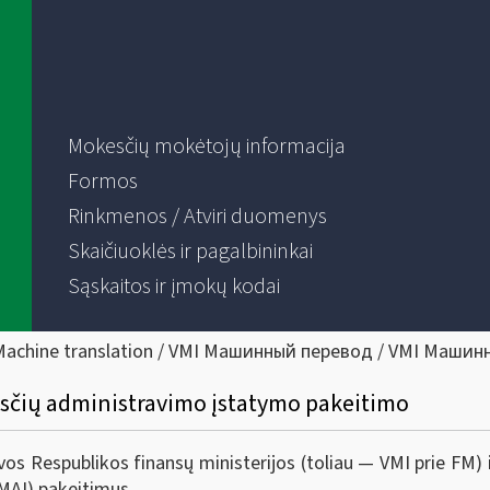
Mokesčių mokėtojų informacija
Formos
Rinkmenos / Atviri duomenys
Skaičiuoklės ir pagalbininkai
Sąskaitos ir įmokų kodai
Machine translation / VMI Машинный перевод / VMI Машин
sčių administravimo įstatymo pakeitimo
uvos Respublikos finansų ministerijos (toliau — VMI prie FM)
MAĮ) pakeitimus.