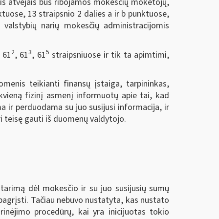
ais atvejais bus ribojamos mokesčių mokėtojų,
uose, 13 straipsnio 2 dalies a ir b punktuose,
io valstybių narių mokesčių administracijomis
2
3
5
, 61
, 61
, 61
straipsniuose ir tik ta apimtimi,
menis teikianti finansų įstaiga, tarpininkas,
kvieną fizinį asmenį informuotų apie tai, kad
 ir perduodama su juo susijusi informacija, ir
i teisę gauti iš duomenų valdytojo.
tarimą dėl mokesčio ir su juo susijusių sumų
pagrįsti. Tačiau nebuvo nustatyta, kas nustato
nėjimo procedūrų, kai yra inicijuotas tokio