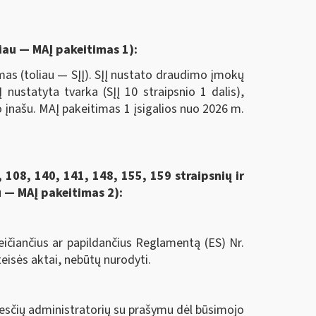
liau — MAĮ pakeitimas 1):
s (toliau — SĮĮ). SĮĮ nustato draudimo įmokų
ustatyta tvarka (SĮĮ 10 straipsnio 1 dalis),
įnašu. MAĮ pakeitimas 1 įsigalios nuo 2026 m.
 108, 140, 141, 148, 155, 159 straipsnių ir
u — MAĮ pakeitimas 2):
čiančius ar papildančius Reglamentą (ES) Nr.
teisės aktai, nebūtų nurodyti.
esčių administratorių su prašymu dėl būsimojo