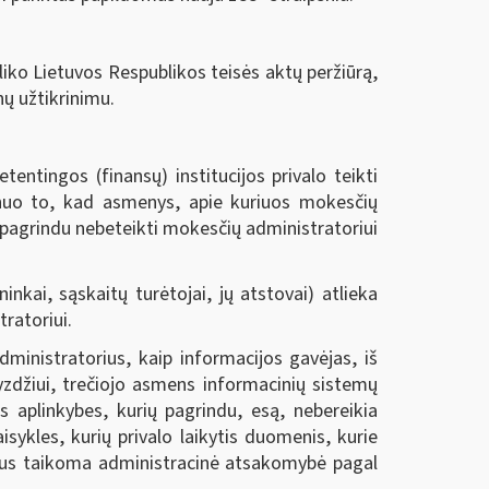
iko Lietuvos Respublikos teisės aktų peržiūrą,
nų užtikrinimu.
ntingos (finansų) institucijos privalo teikti
i nuo to, kad asmenys, apie kuriuos mokesčių
u pagrindu nebeteikti mokesčių administratoriui
kai, sąskaitų turėtojai, jų atstovai) atlieka
ratoriui.
ministratorius, kaip informacijos gavėjas, iš
yzdžiui, trečiojo asmens informacinių sistemų
as aplinkybes, kurių pagrindu, esą, nebereikia
isykles, kurių privalo laikytis duomenis, kurie
ms bus taikoma administracinė atsakomybė pagal