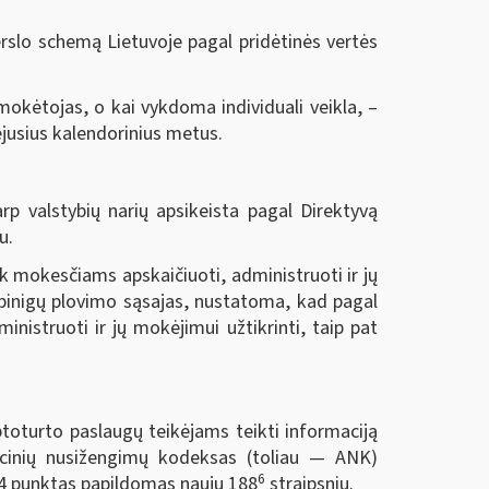
verslo schemą Lietuvoje pagal pridėtinės vertės
kėtojas, o kai vykdoma individuali veikla, ‒
ėjusius kalendorinius metus.
rp valstybių narių apsikeista pagal Direktyvą
u.
k mokesčiams apskaičiuoti, administruoti ir jų
 pinigų plovimo sąsajas, nustatoma, kad pagal
istruoti ir jų mokėjimui užtikrinti, taip pat
ptoturto paslaugų teikėjams teikti informaciją
acinių nusižengimų kodeksas (toliau — ANK)
6
 4 punktas papildomas nauju 188
straipsniu.