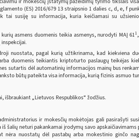
kčiavimu ir mokesčių įstatymų pažeidimų tyrimo tikslais vis
amento (ES) 2016/679 13 straipsnio 1 dalies c, d, e, f punkt
ek tai susiję su informacija, kuria keičiamasi su užsien
1
 kurių asmens duomenis teikia asmenys, nurodyti MAĮ 61
inspekcijai.
roji nuostata, pagal kurią užtikrinama, kad kiekviena duo
rba duomenis teikiantis kriptoturto paslaugų teikėjas kie
ines sutartis dėl automatinių informacijos mainų bus renkama
ksto būtų pateikta visa informacija, kurią fizinis asmuo tur
i, išbraukiant „Lietuvos Respublikos“ žodžius.
ministratorius ir mokesčių mokėtojas gali pasirašyti susi
na iš šalių neturi pakankamai įrodymų savo apskaičiavimams 
at nėra nuostatų dėl pastabų arba mokestinio ginčo nagri