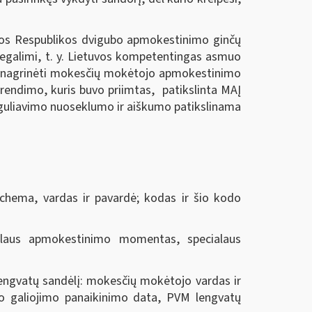
uvos Respublikos dvigubo apmokestinimo ginčų
negalimi, t. y. Lietuvos kompetentingas asmuo
ės nagrinėti mokesčių mokėtojo apmokestinimo
prendimo, kuris buvo priimtas, patikslinta MAĮ
o reguliavimo nuoseklumo ir aiškumo patikslinama
chema, vardas ir pavardė; kodas ir šio kodo
laus apmokestinimo momentas, specialaus
lengvatų sandėlį: mokesčių mokėtojo vardas ir
mo galiojimo panaikinimo data, PVM lengvatų