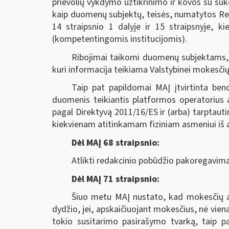
prievolių vykdymo užtikrinimo ir kovos su su
kaip duomenų subjektų, teisės, numatytos Regl
14 straipsnio 1 dalyje ir 15 straipsnyje, ki
(kompetentingomis institucijomis).
Ribojimai taikomi duomenų subjektams,
kuri informacija teikiama Valstybinei mokesčių 
Taip pat papildomai MAĮ įtvirtinta bend
duomenis teikiantis platformos operatorius a
pagal Direktyvą 2011/16/ES ir (arba) tarptaut
kiekvienam atitinkamam fiziniam asmeniui iš an
Dėl MAĮ 68 straipsnio:
Atlikti redakcinio pobūdžio pakoregavima
Dėl MAĮ 71 straipsnio:
Šiuo metu MAĮ nustato, kad mokesčių ad
dydžio, jei, apskaičiuojant mokesčius, nė vie
tokio susitarimo pasirašymo tvarką, taip p