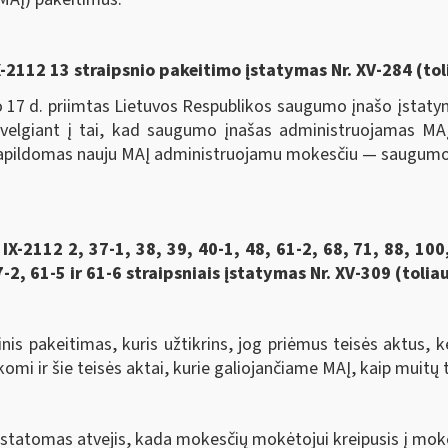
 IX-2112 13 straipsnio pakeitimo įstatymas Nr. XV-284 (to
d. priimtas Lietuvos Respublikos saugumo įnašo įstatyma
lgiant į tai, kad saugumo įnašas administruojamas MAĮ n
 papildomas nauju MAĮ administruojamu mokesčiu — saugumo 
2112 2, 37-1, 38, 39, 40-1, 48, 61-2, 68, 71, 88, 100,
2, 61-5 ir 61-6 straipsniais įstatymas Nr. XV-309 (tolia
akeitimas, kuris užtikrins, jog priėmus teisės aktus, kei
komi ir šie teisės aktai, kurie galiojančiame MAĮ, kaip muitų 
ustatomas atvejis, kada mokesčių mokėtojui kreipusis į mok