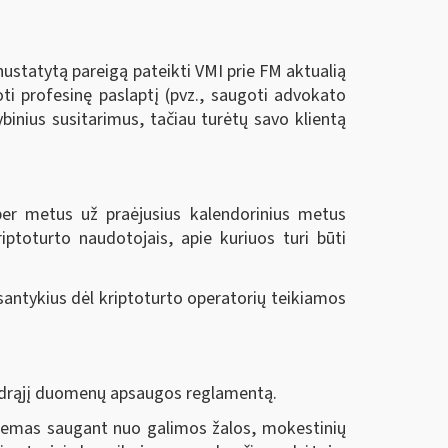
nustatytą pareigą pateikti VMI prie FM aktualią
oti profesinę paslaptį (pvz., saugoti advokato
binius susitarimus, tačiau turėtų savo klientą
per metus už praėjusius kalendorinius metus
riptoturto naudotojais, apie kuriuos turi būti
santykius dėl kriptoturto operatorių teikiamos
endrąjį duomenų apsaugos reglamentą.
stemas saugant nuo galimos žalos, mokestinių