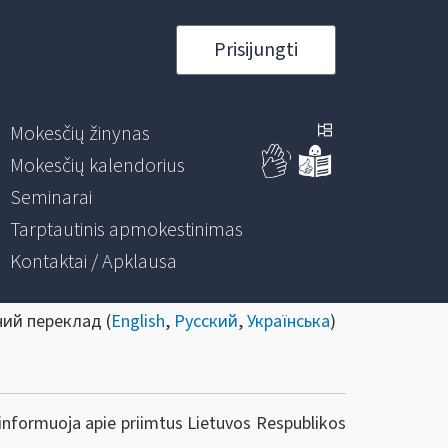
Prisijungti
Mokesčių žinynas
Mokesčių kalendorius
Seminarai
Tarptautinis apmokestinimas
Kontaktai / Apklausa
ний переклад (
English
,
Русский
,
Українська
)
 informuoja apie priimtus Lietuvos Respublikos