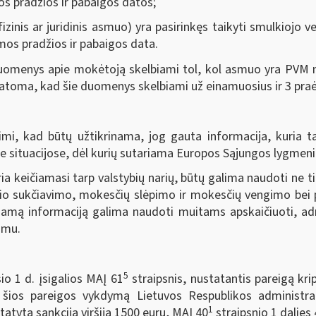
os pradžios ir pabaigos datos;
zinis ar juridinis asmuo) yra pasirinkęs taikyti smulkiojo 
mos pradžios ir pabaigos data.
omenys apie mokėtoją skelbiami tol, kol asmuo yra PVM mo
statoma, kad šie duomenys skelbiami už einamuosius ir 3 pra
mi, kad būtų užtikrinama, jog gauta informacija, kuria ta
 situacijose, dėl kurių sutariama Europos Sąjungos lygmeni
a keičiamasi tarp valstybių narių, būtų galima naudoti ne ti
inio sukčiavimo, mokesčių slėpimo ir mokesčių vengimo bei
amą informaciją galima naudoti muitams apskaičiuoti, admin
imu.
5
io 1 d. įsigalios MAĮ 61
straipsnis, nustatantis pareigą kri
 šios pareigos vykdymą Lietuvos Respublikos administr
1
atyta sankcija viršija 1500 eurų, MAĮ 40
straipsnio 1 dalies