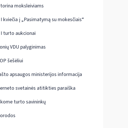
ktorina moksleiviams
I kviečia į „Pasimatymą su mokesčiais“
I turto aukcionai
onių VDU palyginimas
OP šešėliui
ašto apsaugos ministerijos informacija
terneto svetainės atitikties paraiška
škome turto savininkų
orodos