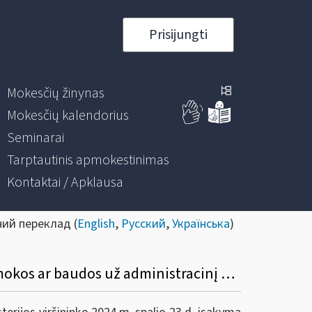
Prisijungti
Mokesčių žinynas
Mokesčių kalendorius
Seminarai
Tarptautinis apmokestinimas
Kontaktai / Apklausa
ний переклад (
English
,
Русский
,
Українська
)
Informacinis pranešimas „Dėl VMI prie FM viršininko įsakymo „Dėl Mokestinės nepriemokos ar baudos už administracinį nusižengimą mokėjimo atidėjimo ir (ar) išdėstymo taisyklių ir formų patvirtinimo“