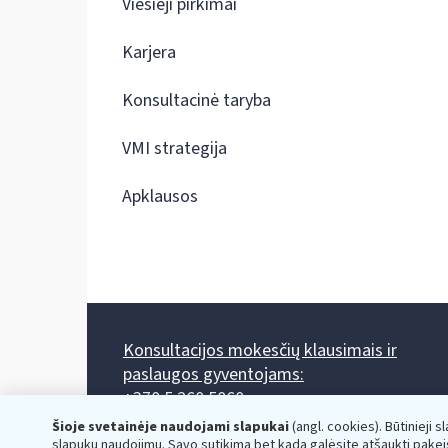
Viešieji pirkimai
Karjera
Konsultacinė taryba
VMI strategija
Apklausos
Konsultacijos mokesčių klausimais ir
paslaugos gyventojams:
+370 5 260 5060
Darbo laikas: I-IV 8.00-17.00, V 8.00-15.45.
Šioje svetainėje naudojami slapukai
(angl. cookies). Būtinieji s
Prieššventinę dieną - viena valanda trumpiau.
slapukų naudojimu. Savo sutikimą bet kada galėsite atšaukti pakei