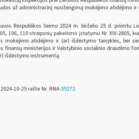
okesčių inspekcijos prie Lietuvos Respublikos finansų minist
dos už administracinį nusižengimą mokėjimo atidėjimo ir (a
tuvos Respublikos Seimo 2024 m. birželio 25 d. priimtu
Li
 105, 106, 110 straipsnių pakeitimo įstatymu Nr.
XIV-2805, ku
okėjimo atidėjimo ir (ar) išdėstymo taisykles, bei siekia
s finansų ministerijos ir Valstybinio socialinio draudimo fo
ar) išdėstymo instrumentą.
 2024-10-25 rašte Nr. RNA-
35272
.
entas