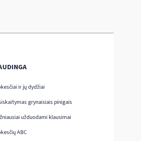
AUDINGA
kesčiai ir jų dydžiai
siskaitymas grynaisiais pinigais
žniausiai užduodami klausimai
kesčių ABC