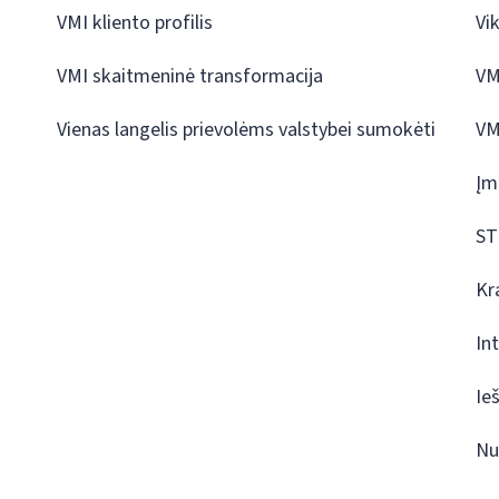
VMI kliento profilis
Vi
VMI skaitmeninė transformacija
VM
Vienas langelis prievolėms valstybei sumokėti
VM
Įm
ST
Kr
In
Ie
Nu