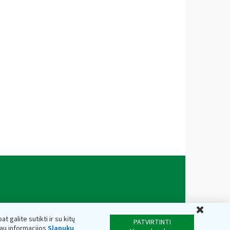
Uždar
t galite sutikti ir su kitų
PATVIRTINTI
iau informacijos
Slapukų