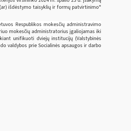
erijos viršininko 2024 m. spalio 23 d. įsakymą
r) išdėstymo taisyklių ir formų patvirtinimo“
etuvos Respublikos mokesčių administravimo
riuo mokesčių administratorius įgaliojamas iki
nt unifikuoti dviejų institucijų (Valstybinės
ndo valdybos prie Socialinės apsaugos ir darbo