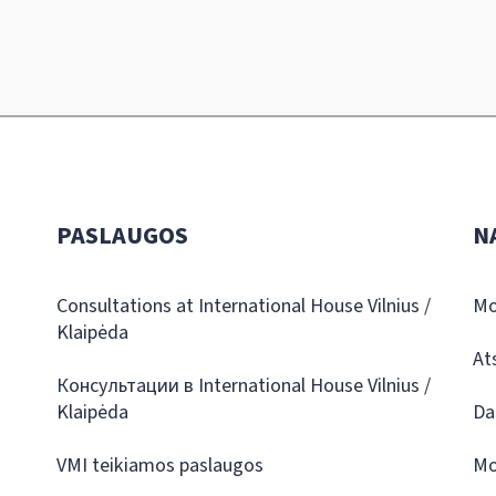
PASLAUGOS
N
Consultations at International House Vilnius /
Mo
Klaipėda
At
Консультации в International House Vilnius /
Klaipėda
Da
VMI teikiamos paslaugos
Mo