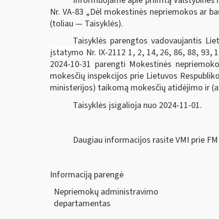
Informuojame apie priimtą Valstybinės m
Nr. VA-83
„Dėl mokestinės nepriemokos ar bau
(toliau — Taisyklės).
Taisyklės parengtos vadovaujantis
Lie
įstatymo Nr. IX-2112 1, 2, 14, 26, 86, 88, 93,
2024-10-31 parengti Mokestinės nepriemokos m
mokesčių inspekcijos prie Lietuvos Respubliko
ministerijos) taikomą mokesčių atidėjimo ir (
Taisyklės įsigalioja nuo 2024-11-01.
Daugiau informacijos rasite VMI prie FM
Informaciją parengė
Nepriemokų administravimo
departam