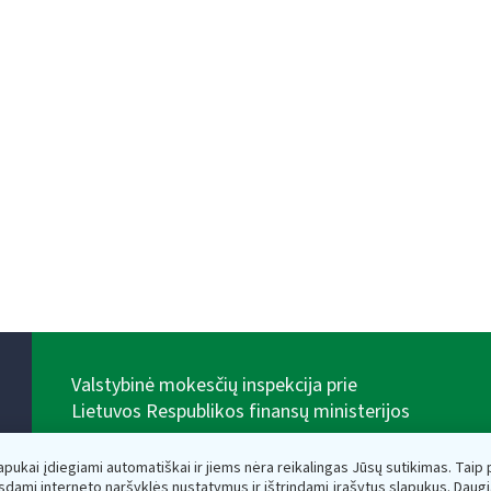
Valstybinė mokesčių inspekcija prie
Lietuvos Respublikos finansų ministerijos
Biudžetinė įstaiga. Juridinio asmens kodas — 188659752,
adresas: Vasario 16-osios g. 14, 01107 Vilnius, Lietuva,
lapukai įdiegiami automatiškai ir jiems nėra reikalingas Jūsų sutikimas. Taip pa
el.paštas:
vmi@vmi.lt
, E. pristatymo dėžutės adresas
sdami interneto naršyklės nustatymus ir ištrindami įrašytus slapukus. Daug