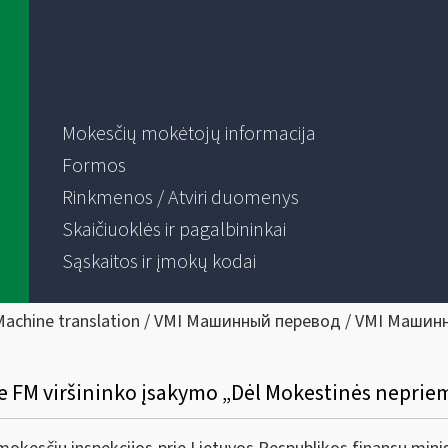
Mokesčių mokėtojų informacija
Formos
Rinkmenos / Atviri duomenys
Skaičiuoklės ir pagalbininkai
Sąskaitos ir įmokų kodai
Machine translation / VMI Машинный перевод / VMI Машин