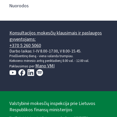
Nuorodos
Konsultacijos mokesčių klausimais ir paslaugos
gyventojams:
+370 5 260 5060
Darbo laikas: I-IV 8.00-17.00, V 8.00-15.45.
Prieššventinę dieną - viena valanda trumpiau.
Kiekvieno mėnesio antrą penktadienį 8.00 val. - 12.00 val.
Mano VMI
Paklausimas per
Valstybinė mokesčių inspekcija prie Lietuvos
Respublikos finansų ministerijos