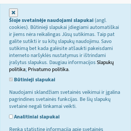
Uždaryti
Šioje svetainėje naudojami slapukai
(angl.
cookies). Būtinieji slapukai įdiegiami automatiškai
ir jiems nėra reikalingas Jūsų sutikimas. Taip pat
galite sutikti ir su kitų slapukų naudojimu. Savo
sutikimą bet kada galėsite atšaukti pakeisdami
interneto naršyklės nustatymus ir ištrindami
įrašytus slapukus. Daugiau informacijos
Slapukų
politika
;
Privatumo politika.
Būtinieji slapukai
Naudojami sklandžiam svetainės veikimui ir įgalina
pagrindines svetainės funkcijas. Be šių slapukų
svetainė negali tinkamai veikti.
Analitiniai slapukai
Renka statistinę informaciją apie svetainės