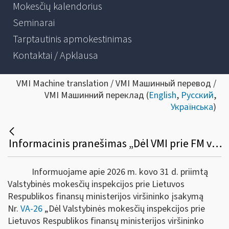
Mokesčių kalendorius
Seminarai
Tarptautinis apmokestinimas
Kontaktai / Apklausa
VMI Machine translation / VMI Машинный перевод /
VMI Машинний переклад (
English
,
Русский
,
Українська
)
Informacinis pranešimas „Dėl VMI prie FM viršininko 2024 m. spalio 23 d. įsakymo Nr. VA-83 „Dėl Mokestinės nepriemokos ar baudos už administracinį nusižengimą mokėjimo atidėjimo ir (ar) išdėstymo taisyklių ir formų patvirtinimo“ pakeitimo“
Informuojame apie 2026 m. kovo 31 d. priimtą
Valstybinės mokesčių inspekcijos prie Lietuvos
Respublikos finansų ministerijos viršininko įsakymą
Nr.
VA-26
„Dėl Valstybinės mokesčių inspekcijos prie
Lietuvos Respublikos finansų ministerijos viršininko