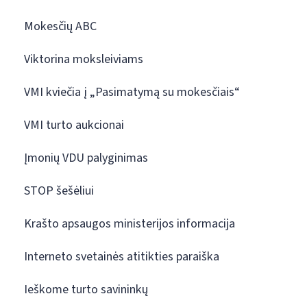
Mokesčių ABC
Viktorina moksleiviams
VMI kviečia į „Pasimatymą su mokesčiais“
VMI turto aukcionai
Įmonių VDU palyginimas
STOP šešėliui
Krašto apsaugos ministerijos informacija
Interneto svetainės atitikties paraiška
Ieškome turto savininkų