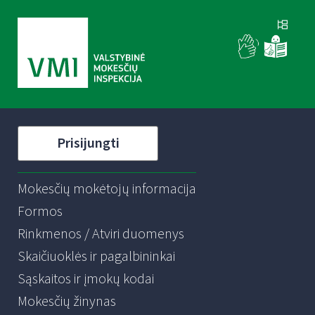
Prisijungti
Mokesčių mokėtojų informacija
Formos
Rinkmenos / Atviri duomenys
Skaičiuoklės ir pagalbininkai
Sąskaitos ir įmokų kodai
Mokesčių žinynas