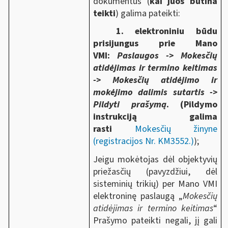
dokumentus (
kai juos būtina
teikti
) galima pateikti:
1. elektroniniu būdu
prisijungus prie Mano
VMI:
Paslaugos -> Mokesčių
atidėjimas ir termino keitimas
-> Mokesčių atidėjimo ir
mokėjimo dalimis sutartis ->
Pildyti prašymą
.
(Pildymo
instrukciją galima
rasti
Mokesčių žinyne
(registracijos Nr. KM3552.)
);
Jeigu mokėtojas dėl objektyvių
priežasčių (pavyzdžiui, dėl
sisteminių trikių) per Mano VMI
elektroninę paslaugą „
Mokesčių
atidėjimas ir termino keitimas
“
Prašymo pateikti negali, jį gali