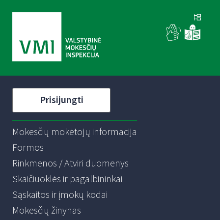
Prisijungti
Mokesčių mokėtojų informacija
Formos
Rinkmenos / Atviri duomenys
Skaičiuoklės ir pagalbininkai
Sąskaitos ir įmokų kodai
Mokesčių žinynas