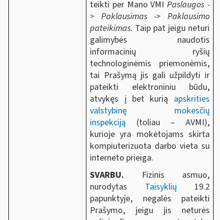
teikti per Mano VMI
Paslaugos -
>
Paklausimas -> Paklausimo
pateikimas.
Taip pat jeigu neturi
galimybės naudotis
informacinių ryšių
technologinėmis priemonėmis,
tai Prašymą jis gali užpildyti ir
pateikti elektroniniu būdu,
atvykęs į bet kurią
apskrities
valstybinę mokesčių
inspekciją
(toliau – AVMI),
kurioje yra mokėtojams skirta
kompiuterizuota darbo vieta su
interneto prieiga.
SVARBU.
Fizinis asmuo,
nurodytas
Taisyklių
19.2
papunktyje, negalės pateikti
Prašymo, jeigu jis neturės