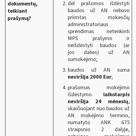
dėl prašomos išdėstyti
dokumentų,
baudos už AN nebuvo
teikiant
priimtas mokesčių
prašymą?
administratoriaus
sprendimas netenkinti
MPS prašymo ir
neišdėstyti baudos (ar
jos dalies) už AN
sumokėjimo;
baudos už AN suma
neviršija 2000 Eur
;
prašomas mokėjimo
išdėstymo
laikotarpis
neviršija 24 mėnesių
,
skaičiuojant nuo
baudos už
AN mokėjimo termino,
numatyto ANK 675
straipsnio 2 dalyje,