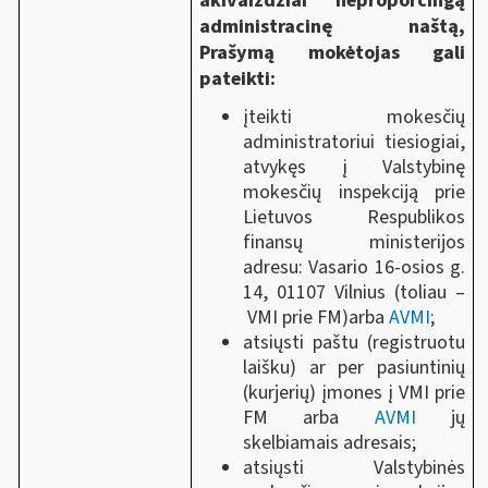
akivaizdžiai neproporcingą
administracinę naštą,
Prašymą mokėtojas gali
pateikti:
įteikti mokesčių
administratoriui tiesiogiai,
atvykęs į Valstybinę
mokesčių inspekciją prie
Lietuvos Respublikos
finansų ministerijos
adresu: Vasario 16-osios g.
14, 01107 Vilnius (toliau ‒
VMI prie FM)arba
AVMI
;
atsiųsti paštu (registruotu
laišku) ar per pasiuntinių
(kurjerių) įmones į VMI prie
FM arba
AVMI
jų
skelbiamais adresais;
atsiųsti Valstybinės