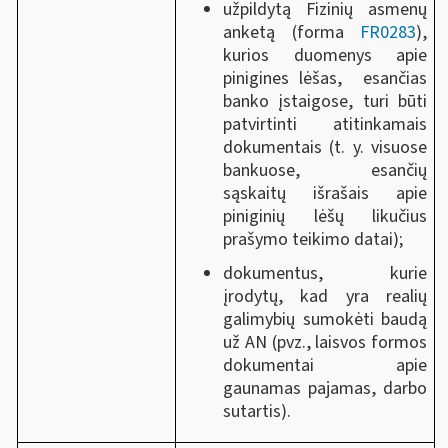
užpildytą Fizinių asmenų
anketą (forma
FR0283
),
kurios duomenys apie
pinigines lėšas, esančias
banko įstaigose, turi būti
patvirtinti atitinkamais
dokumentais (t. y. visuose
bankuose, esančių
sąskaitų išrašais apie
piniginių lėšų likučius
prašymo teikimo datai);
dokumentus, kurie
įrodytų, kad yra realių
galimybių sumokėti baudą
už AN (pvz., laisvos formos
dokumentai apie
gaunamas pajamas, darbo
sutartis).