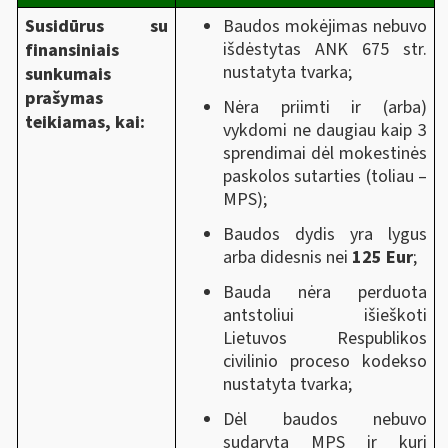
Susidūrus su
Baudos mokėjimas nebuvo
išdėstytas ANK 675 str.
finansiniais
nustatyta tvarka;
sunkumais
prašymas
Nėra priimti ir (arba)
teikiamas, kai:
vykdomi ne daugiau kaip 3
sprendimai dėl mokestinės
paskolos sutarties (toliau –
MPS);
Baudos dydis yra lygus
arba didesnis nei
125 Eur
;
Bauda nėra perduota
antstoliui išieškoti
Lietuvos Respublikos
civilinio proceso kodekso
nustatyta tvarka;
Dėl baudos nebuvo
sudaryta MPS ir kuri