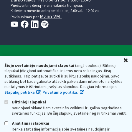
Prieššventinę dieną - viena valanda trumpiau.
Kiekvieno mėnesio antrą penktadienį 8.00 val. - 12.00 val.
Mano VMI
Paklausimas per
Valstybinė mokesčių inspekcija prie Lietuvos
U
Respublikos finansų ministerijos
Šioje svetainėje naudojami slapukai
(angl. cookies). Būtinieji
slapukai įdiegiami automatiškai ir jiems nėra reikalingas Jūsų
Biudžetinė įstaiga. Juridinio asmens kodas — 188659752,
sutikimas. Taip pat galite sutikti ir su kitų slapukų naudojimu. Savo
adresas: Vasario 16-osios g. 14, 01107 Vilnius, Lietuva, el.paštas:
sutikimą bet kada galėsite atšaukti pakeisdami interneto naršyklės
vmi@vmi.lt
, E. pristatymo dėžutės adresas 188659752
nustatymus ir ištrindami įrašytus slapukus. Daugiau informacijos
Duomenys apie Valstybinę mokesčių inspekciją prie Lietuvos
Slapukų politika
;
Privatumo politika.
Respublikos finansų ministerijos kaupiami ir saugomi Juridinių
asmenų registre
Būtinieji slapukai
Naudojami sklandžiam svetainės veikimui ir įgalina pagrindines
svetainės funkcijas. Be šių slapukų svetainė negali tinkamai veikti.
Analitiniai slapukai
Renka statistinę informaciją apie svetainės naudojimą ir