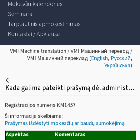
Mokesčių kalendorius
Seminarai
Tarptautinis apmokestinimas
Kontaktai / Apklausa
VMI Machine translation / VMI Машинный перевод /
VMI Машинний переклад (
English
,
Русский
,
Українська
)
Kada galima pateikti prašymą dėl administracinių baudų sumokėjimo išdėstymo? Kokia prašymo pateikimo tvarka ir koks sprendimo priėmimo terminas?
Registracijos numeris KM1457
Ši informacija skelbiama:
Prašymas išdėstyti mokesčių ar baudų sumokėjimą
Aspektas
Komentaras