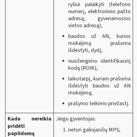
ryšiui palaikyti (telefono
numerį, elektroninio pašto
adresą, gyvenamosios
vietos adresą);
baudos už AN, kurios
mokėjimą prašoma
išdėstyti, dydį;
nusižengimo identifikacinį
kodą (ROIK);
laikotarpį, kuriam prašoma
išdėstyti baudos už AN
mokėjimą;
prašymo teikimo priežastį.
Kada nereikia
Jeigu gyventojas:
pridėti
neturi galiojančių MPS;
papildomų