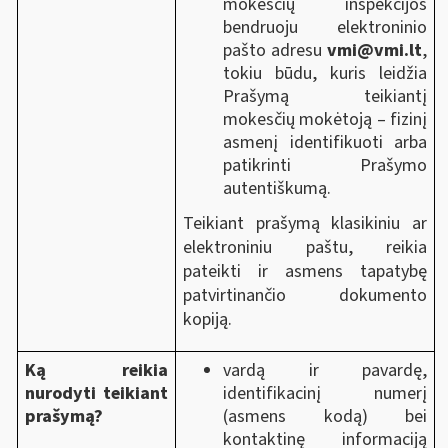
mokesčių inspekcijos
bendruoju elektroninio
pašto adresu
vmi@vmi.lt
,
tokiu būdu, kuris leidžia
Prašymą teikiantį
mokesčių mokėtoją ‒ fizinį
asmenį identifikuoti arba
patikrinti Prašymo
autentiškumą.
Teikiant prašymą klasikiniu ar
elektroniniu paštu, reikia
pateikti ir asmens tapatybę
patvirtinančio dokumento
kopiją.
Ką reikia
vardą ir pavardę,
nurodyti teikiant
identifikacinį numerį
prašymą?
(asmens kodą) bei
kontaktinę informaciją