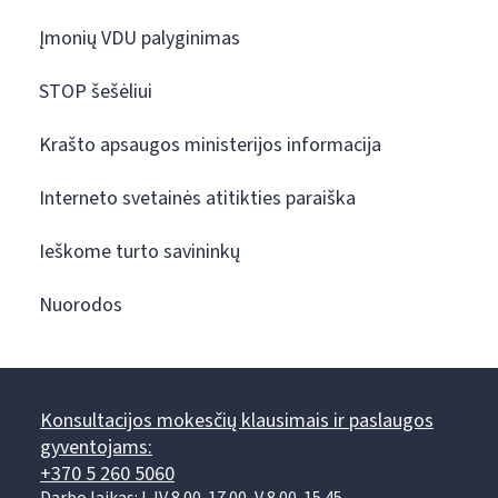
Įmonių VDU palyginimas
STOP šešėliui
Krašto apsaugos ministerijos informacija
Interneto svetainės atitikties paraiška
Ieškome turto savininkų
Nuorodos
Konsultacijos mokesčių klausimais ir paslaugos
gyventojams:
+370 5 260 5060
Darbo laikas: I-IV 8.00-17.00, V 8.00-15.45.