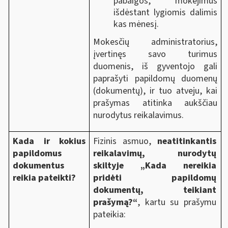
pabaigos, mokėjimus
išdėstant lygiomis dalimis
kas mėnesį.
Mokesčių administratorius,
įvertinęs savo turimus
duomenis, iš gyventojo gali
paprašyti papildomų duomenų
(dokumentų), ir tuo atveju, kai
prašymas atitinka aukščiau
nurodytus reikalavimus.
Kada ir kokius
Fizinis asmuo,
neatitinkantis
papildomus
reikalavimų, nurodytų
dokumentus
skiltyje „Kada nereikia
reikia pateikti?
pridėti papildomų
dokumentų, teikiant
prašymą?“
, kartu su prašymu
pateikia: