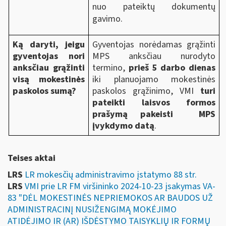
nuo pateiktų dokumentų
gavimo.
Ką daryti, jeigu
Gyventojas norėdamas grąžinti
gyventojas nori
MPS anksčiau nurodyto
anksčiau grąžinti
termino,
prieš 5 darbo dienas
visą mokestinės
iki planuojamo mokestinės
paskolos sumą?
paskolos grąžinimo, VMI
turi
pateikti laisvos formos
prašymą pakeisti MPS
įvykdymo datą
.
Teises aktai
LRS
LR mokesčių administravimo įstatymo 88 str.
LRS
VMI prie LR FM viršininko 2024-10-23 įsakymas VA-
83 "DĖL MOKESTINĖS NEPRIEMOKOS AR BAUDOS UŽ
ADMINISTRACINĮ NUSIŽENGIMĄ MOKĖJIMO
ATIDĖJIMO IR (AR) IŠDĖSTYMO TAISYKLIŲ IR FORMŲ