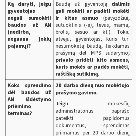
Ką daryti, jeigu
Baudą už gyventoją
dalimis
gyventojas
gali mokėti ar padėti mokėti
negali sumokėti
ir kitas asmuo
(pavyzdžiui,
baudos už AN
sutuoktinis (-ė), tėvas, mama,
(nedirba,
brolis, sesuo ar kt.). Tokiu
negauna jokių
atveju, gyventojas, kuris turi
pajamų)?
nesumokėtą baudą, teikdamas
prašymą dėl MPS sudarymo,
privalo pridėti kito asmens,
kuris mokės ar padės mokėti,
raštišką sutikimą
.
Koks sprendimo
20 darbo dienų nuo mokėtojo
dėl baudos už
prašymo gavimo.
AN išdėstymo
Jeigu mokesčių
priėmimo
administratorius paprašo
terminas?
pateikti papildomus
dokumentus, sprendimas
priimamas per 20 darbo dienų