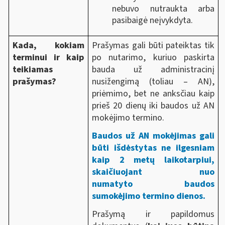
nebuvo nutraukta arba
pasibaigė neįvykdyta.
Kada, kokiam
Prašymas gali būti pateiktas tik
terminui ir kaip
po nutarimo, kuriuo paskirta
teikiamas
bauda už administracinį
prašymas?
nusižengimą (toliau – AN),
priėmimo, bet ne anksčiau kaip
prieš 20 dienų iki baudos už AN
mokėjimo termino.
Baudos už AN mokėjimas gali
būti išdėstytas ne ilgesniam
kaip 2 metų laikotarpiui,
skaičiuojant nuo
numatyto baudos
sumokėjimo termino dienos.
Prašymą ir papildomus