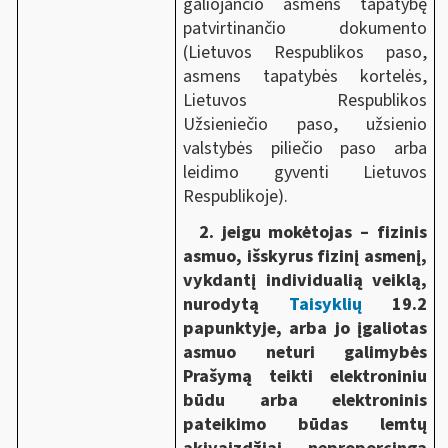
galiojančio asmens tapatybę
patvirtinančio dokumento
(Lietuvos Respublikos paso,
asmens tapatybės kortelės,
Lietuvos Respublikos
Užsieniečio paso, užsienio
valstybės piliečio paso arba
leidimo gyventi Lietuvos
Respublikoje).
2. jeigu mokėtojas – fizinis
asmuo, išskyrus fizinį asmenį,
vykdantį individualią veiklą,
nurodytą
Taisyklių
19.2
papunktyje, arba jo įgaliotas
asmuo neturi galimybės
Prašymą teikti elektroniniu
būdu arba elektroninis
pateikimo būdas lemtų