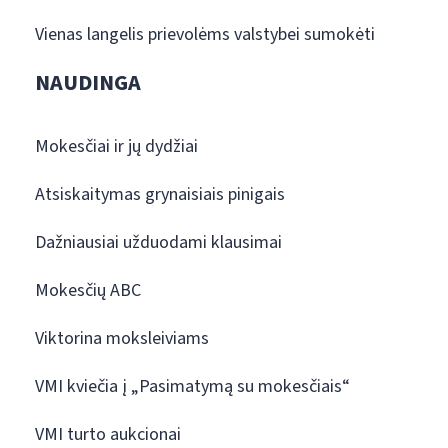
Vienas langelis prievolėms valstybei sumokėti
NAUDINGA
Mokesčiai ir jų dydžiai
Atsiskaitymas grynaisiais pinigais
Dažniausiai užduodami klausimai
Mokesčių ABC
Viktorina moksleiviams
VMI kviečia į „Pasimatymą su mokesčiais“
VMI turto aukcionai