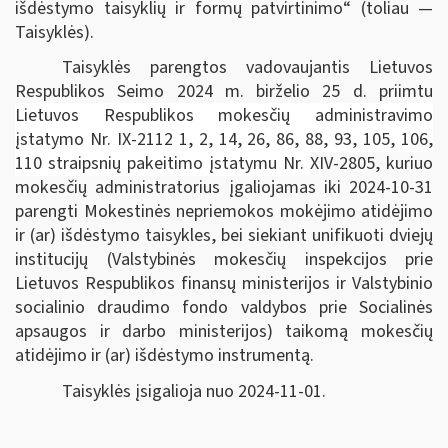
išdėstymo taisyklių ir formų patvirtinimo“
(toliau —
Taisyklės).
Taisyklės parengtos vadovaujantis
Lietuvos
Respublikos Seimo 2024 m. birželio 25 d. priimtu
Lietuvos Respublikos mokesčių administravimo
įstatymo Nr. IX-2112 1, 2, 14, 26, 86, 88, 93, 105, 106,
110 straipsnių pakeitimo įstatymu Nr.
XIV-2805, kuriuo
mokesčių administratorius įgaliojamas iki 2024-10-31
parengti Mokestinės nepriemokos mokėjimo atidėjimo
ir (ar) išdėstymo taisykles, bei siekiant unifikuoti dviejų
institucijų (Valstybinės mokesčių inspekcijos prie
Lietuvos Respublikos finansų ministerijos ir Valstybinio
socialinio draudimo fondo valdybos prie Socialinės
apsaugos ir darbo ministerijos) taikomą mokesčių
atidėjimo ir (ar) išdėstymo instrumentą.
Taisyklės įsigalioja nuo 2024-11-01.