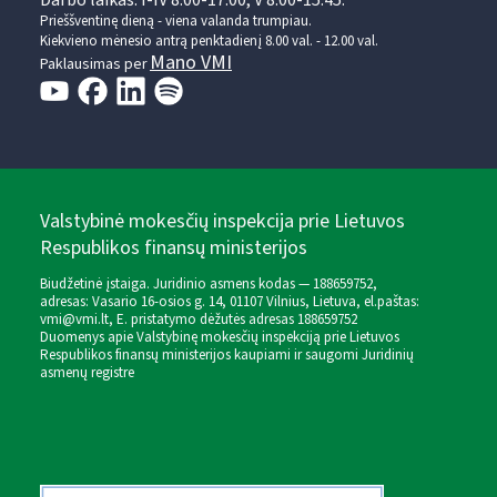
Prieššventinę dieną - viena valanda trumpiau.
Kiekvieno mėnesio antrą penktadienį 8.00 val. - 12.00 val.
Mano VMI
Paklausimas per
Valstybinė mokesčių inspekcija prie Lietuvos
Respublikos finansų ministerijos
Biudžetinė įstaiga. Juridinio asmens kodas — 188659752,
adresas: Vasario 16-osios g. 14, 01107 Vilnius, Lietuva, el.paštas:
vmi@vmi.lt
, E. pristatymo dėžutės adresas 188659752
Duomenys apie Valstybinę mokesčių inspekciją prie Lietuvos
Respublikos finansų ministerijos kaupiami ir saugomi Juridinių
asmenų registre