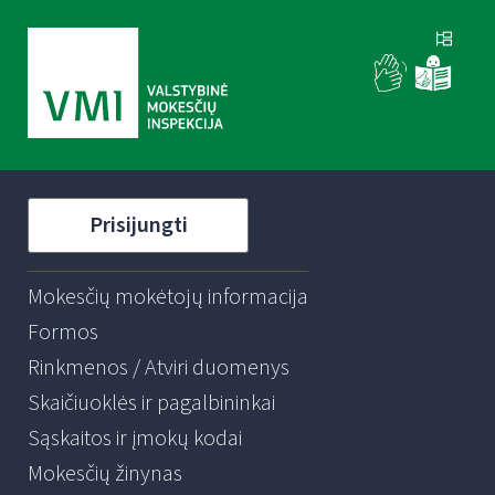
Prisijungti
Mokesčių mokėtojų informacija
Formos
Rinkmenos / Atviri duomenys
Skaičiuoklės ir pagalbininkai
Sąskaitos ir įmokų kodai
Mokesčių žinynas