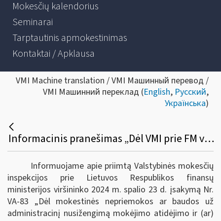
Mokesčių kalendorius
Seminarai
Tarptautinis apmokestinimas
Kontaktai / Apklausa
VMI Machine translation / VMI Машинный перевод /
VMI Машинний переклад (
English
,
Русский
,
Українська
)
Informacinis pranešimas „Dėl VMI prie FM viršininko įsakymo „Dėl Mokestinės nepriemokos ar baudos už administracinį nusižengimą mokėjimo atidėjimo ir (ar) išdėstymo taisyklių ir formų patvirtinimo“
Informuojame apie priimtą Valstybinės mokesčių
inspekcijos prie Lietuvos Respublikos finansų
ministerijos viršininko 2024 m. spalio 23 d. įsakymą Nr.
VA-83
„Dėl mokestinės nepriemokos ar baudos už
administracinį nusižengimą mokėjimo atidėjimo ir (ar)