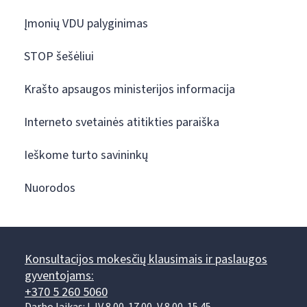
Įmonių VDU palyginimas
STOP šešėliui
Krašto apsaugos ministerijos informacija
Interneto svetainės atitikties paraiška
Ieškome turto savininkų
Nuorodos
Konsultacijos mokesčių klausimais ir paslaugos
gyventojams:
+370 5 260 5060
Darbo laikas: I-IV 8.00-17.00, V 8.00-15.45.