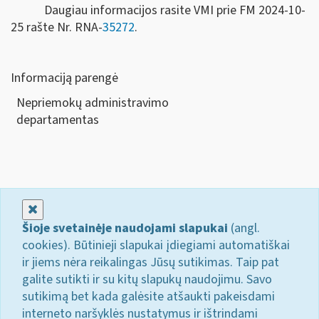
Daugiau informacijos rasite VMI prie FM 2024-10-
25 rašte Nr. RNA-
35272
.
Informaciją parengė
Nepriemokų administravimo
departamen
Uždaryti
Šioje svetainėje naudojami slapukai
(angl.
cookies). Būtinieji slapukai įdiegiami automatiškai
ir jiems nėra reikalingas Jūsų sutikimas. Taip pat
galite sutikti ir su kitų slapukų naudojimu. Savo
sutikimą bet kada galėsite atšaukti pakeisdami
interneto naršyklės nustatymus ir ištrindami