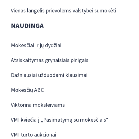
Vienas langelis prievolėms valstybei sumokėti
NAUDINGA
Mokesčiai ir jų dydžiai
Atsiskaitymas grynaisiais pinigais
Dažniausiai užduodami klausimai
Mokesčių ABC
Viktorina moksleiviams
VMI kviečia į „Pasimatymą su mokesčiais“
VMI turto aukcionai