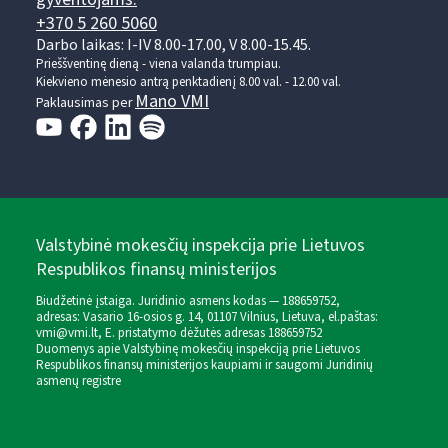
+370 5 260 5060
Darbo laikas: I-IV 8.00-17.00, V 8.00-15.45.
Prieššventinę dieną - viena valanda trumpiau.
Kiekvieno mėnesio antrą penktadienį 8.00 val. - 12.00 val.
Mano VMI
Paklausimas per
Valstybinė mokesčių inspekcija prie Lietuvos
Respublikos finansų ministerijos
Biudžetinė įstaiga. Juridinio asmens kodas — 188659752,
adresas: Vasario 16-osios g. 14, 01107 Vilnius, Lietuva, el.paštas:
vmi@vmi.lt
, E. pristatymo dėžutės adresas 188659752
Duomenys apie Valstybinę mokesčių inspekciją prie Lietuvos
Respublikos finansų ministerijos kaupiami ir saugomi Juridinių
asmenų registre