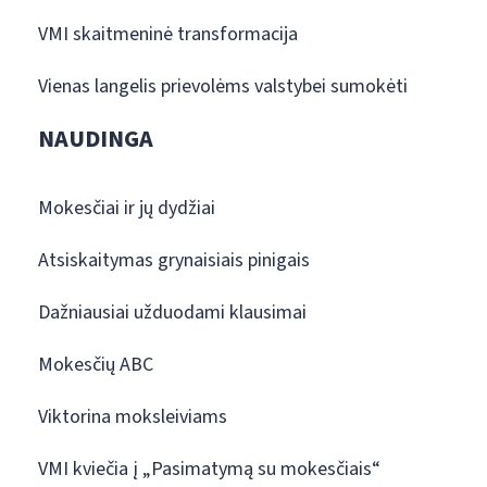
VMI skaitmeninė transformacija
Vienas langelis prievolėms valstybei sumokėti
NAUDINGA
Mokesčiai ir jų dydžiai
Atsiskaitymas grynaisiais pinigais
Dažniausiai užduodami klausimai
Mokesčių ABC
Viktorina moksleiviams
VMI kviečia į „Pasimatymą su mokesčiais“