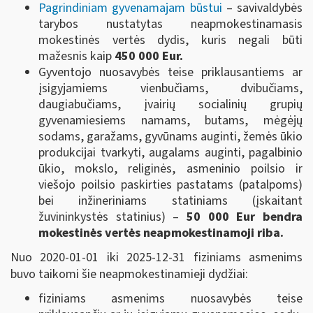
Pagrindiniam gyvenamajam būstui
– savivaldybės
tarybos nustatytas neapmokestinamasis
mokestinės vertės dydis, kuris negali būti
mažesnis kaip
450 000 Eur.
Gyventojo nuosavybės teise priklausantiems ar
įsigyjamiems vienbučiams, dvibučiams,
daugiabučiams, įvairių socialinių grupių
gyvenamiesiems namams, butams, mėgėjų
sodams, garažams, gyvūnams auginti, žemės ūkio
produkcijai tvarkyti, augalams auginti, pagalbinio
ūkio, mokslo, religinės, asmeninio poilsio ir
viešojo poilsio paskirties pastatams (patalpoms)
bei inžineriniams statiniams (įskaitant
žuvininkystės statinius) –
50 000 Eur bendra
mokestinės vertės
neapmokestinamoji riba.
Nuo 2020-01-01 iki 2025-12-31 fiziniams asmenims
buvo taikomi šie neapmokestinamieji dydžiai:
fiziniams asmenims nuosavybės teise