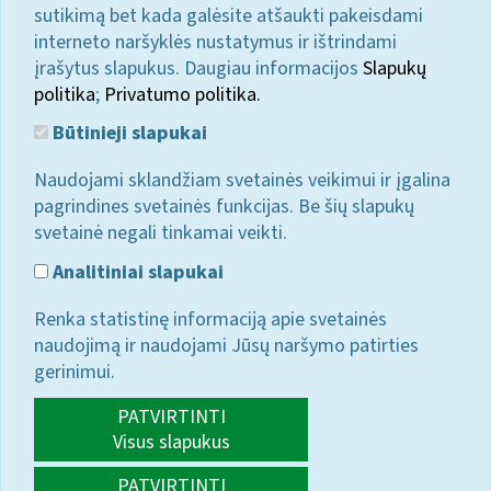
sutikimą bet kada galėsite atšaukti pakeisdami
interneto naršyklės nustatymus ir ištrindami
įrašytus slapukus. Daugiau informacijos
Slapukų
politika
;
Privatumo politika.
Būtinieji slapukai
Naudojami sklandžiam svetainės veikimui ir įgalina
pagrindines svetainės funkcijas. Be šių slapukų
svetainė negali tinkamai veikti.
Analitiniai slapukai
Renka statistinę informaciją apie svetainės
naudojimą ir naudojami Jūsų naršymo patirties
gerinimui.
PATVIRTINTI
Visus slapukus
PATVIRTINTI