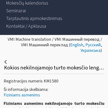
Mokesčių kalendorius
Seminarai
Tarptautinis apmokestinimas
Kontaktai / Apklausa
VMI Machine translation / VMI Машинный перевод /
VMI Машинний переклад (
English
,
Русский
,
Українська
)
Kokios nekilnojamojo turto mokesčio lengvatos taikomos fiziniams asmenims?
Registracijos numeris KM1580
Ši informacija skelbiama:
Fiziniams asmenims
Fiziniams asmenims n
ekilnojamojo turto mokesčiu