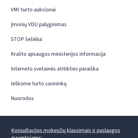
VMI turto aukcionai
Įmonių VDU palyginimas
STOP šešėliui
Krašto apsaugos ministerijos informacija
Interneto svetainės atitikties paraiška
Ieškome turto savininkų
Nuorodos
Konsultacijos mokesčių klausimais ir paslaugos
gyventojams: