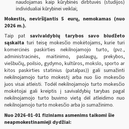
naudojamas kaip kūrybinės dirbtuvės (studijos)
individualiai kūrybinei veiklai;
Mokestis, neviršijantis 5 eurų, nemokamas (nuo
2026 m.).
Taip pat
savivaldybių tarybos savo biudžeto
sąskaita
turi teisę mokesčio mokėtojams, kurie turi
komercinės paskirties nekilnojamojo turto, (pvz.,
administracinės, maitinimo, paslaugų, prekybos,
viešbučių, poilsio, gydymo, kultūros, mokslo, sporto ar
kitos paskirties statinius (patalpas)
) gali sumažinti
nekilnojamojo turto mokestį arba nuo šio mokesčio
juos visai atleisti. Todėl nekilnojamojo turto mokesčio
mokėtojai gali kreiptis į savivaldybių tarybas pagal
nekilnojamojo turto buvimo vietą dėl atleidimo nuo
nekilnojamojo turto mokesčio arba jo sumažinimo.
Nuo 2026-01-01 fiziniams asmenims taikomi šie
neapmokestinamieji dydžiai: