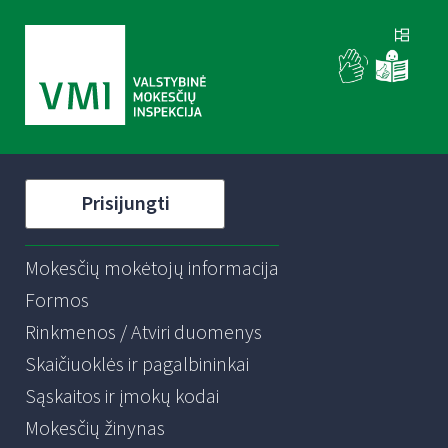
Prisijungti
Mokesčių mokėtojų informacija
Formos
Rinkmenos / Atviri duomenys
Skaičiuoklės ir pagalbininkai
Sąskaitos ir įmokų kodai
Mokesčių žinynas