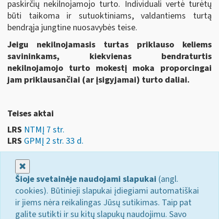
paskirčių nekilnojamojo turto. Individuali vertė turėtų
būti taikoma ir sutuoktiniams, valdantiems turtą
bendrąja jungtine nuosavybės teise.
Jeigu nekilnojamasis turtas priklauso keliems
savininkams, kiekvienas bendraturtis
nekilnojamojo turto mokestį moka proporcingai
jam priklausančiai (ar įsigyjamai) turto daliai.
Teises aktai
LRS
NTMĮ 7 str.
LRS
GPMĮ 2 str. 33 d.
Uždaryti
Šioje svetainėje naudojami slapukai
(angl.
cookies). Būtinieji slapukai įdiegiami automatiškai
ir jiems nėra reikalingas Jūsų sutikimas. Taip pat
galite sutikti ir su kitų slapukų naudojimu. Savo