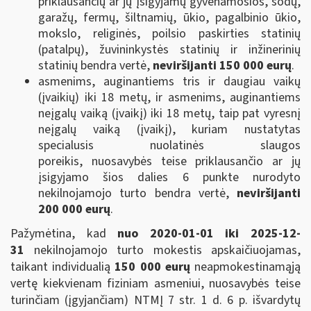
priklausančių ar jų įsigyjamų gyvenamosios, sodų,
garažų, fermų, šiltnamių, ūkio, pagalbinio ūkio,
mokslo, religinės, poilsio paskirties statinių
(patalpų), žuvininkystės statinių ir inžinerinių
statinių bendra vertė,
neviršijanti 150 000 eurų
.
asmenims, auginantiems tris ir daugiau vaikų
(įvaikių) iki 18 metų, ir asmenims, auginantiems
neįgalų vaiką (įvaikį) iki 18 metų, taip pat vyresnį
neįgalų vaiką (įvaikį), kuriam nustatytas
specialusis nuolatinės slaugos
poreikis, nuosavybės teise priklausančio ar jų
įsigyjamo šios dalies 6 punkte nurodyto
nekilnojamojo turto bendra vertė,
neviršijanti
200 000 eurų
.
Pažymėtina, kad
nuo 2020-01-01 iki 2025-12-
31
nekilnojamojo turto mokestis apskaičiuojamas,
taikant individualią
150 000 eurų
neapmokestinamąją
vertę kiekvienam fiziniam asmeniui, nuosavybės teise
turinčiam (įgyjančiam) NTMĮ 7 str. 1 d. 6 p. išvardytų