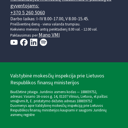
gyventojams:
+370 5 260 5060
Darbo laikas: I-IV 8.00-17.00, V 8.00-15.45.
Prieššventinę dieną - viena valanda trumpiau.
Kiekvieno mėnesio antrą penktadienį 8.00 val. - 12.00 val.
Mano VMI
Paklausimas per
Valstybinė mokesčių inspekcija prie Lietuvos
Respublikos finansų ministerijos
Biudžetinė įstaiga. Juridinio asmens kodas — 188659752,
adresas: Vasario 16-osios g. 14, 01107 Vilnius, Lietuva, el.paštas:
vmi@vmi.lt
, E. pristatymo dėžutės adresas 188659752
Duomenys apie Valstybinę mokesčių inspekciją prie Lietuvos
Respublikos finansų ministerijos kaupiami ir saugomi Juridinių
asmenų registre