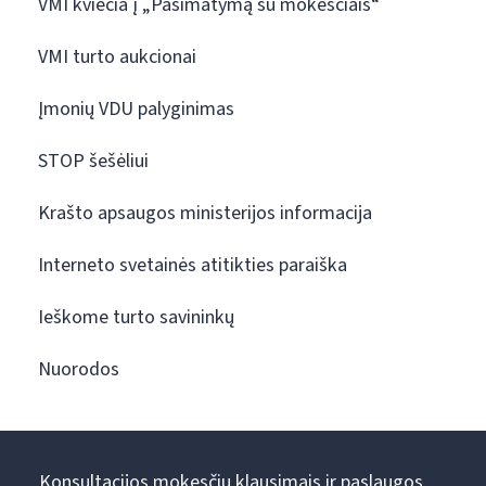
VMI kviečia į „Pasimatymą su mokesčiais“
VMI turto aukcionai
Įmonių VDU palyginimas
STOP šešėliui
Krašto apsaugos ministerijos informacija
Interneto svetainės atitikties paraiška
Ieškome turto savininkų
Nuorodos
Konsultacijos mokesčių klausimais ir paslaugos