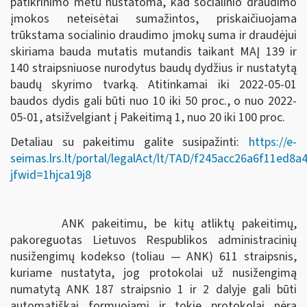
patikrinimo metu nustatoma, kad socialinio draudimo
įmokos neteisėtai sumažintos, priskaičiuojama
trūkstama socialinio draudimo įmokų suma ir draudėjui
skiriama bauda mutatis mutandis taikant MAĮ 139 ir
140 straipsniuose nurodytus baudų dydžius ir nustatytą
baudų skyrimo tvarką. Atitinkamai iki 2022-05-01
baudos dydis gali būti nuo 10 iki 50 proc., o nuo 2022-
05-01, atsižvelgiant į Pakeitimą 1, nuo 20 iki 100 proc.
Detaliau su pakeitimu galite susipažinti:
https://e-
seimas.lrs.lt/portal/legalAct/lt/TAD/f245acc26a6f11ed8
jfwid=1hjca19j8
ANK pakeitimu, be kitų atliktų pakeitimų,
pakoreguotas Lietuvos Respublikos administracinių
nusižengimų kodekso (toliau — ANK) 611 straipsnis,
kuriame nustatyta, jog protokolai už nusižengimą
numatytą ANK 187 straipsnio 1 ir 2 dalyje gali būti
automatiškai formuojami ir tokie protokolai nėra