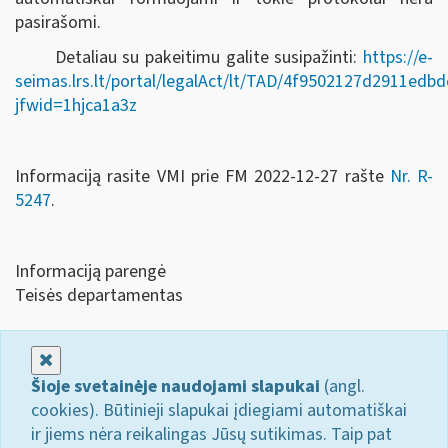
pasirašomi.
Detaliau su pakeitimu galite susipažinti:
https://e-
seimas.lrs.lt/portal/legalAct/lt/TAD/4f9502127d2911ed
jfwid=1hjca1a3z
Informaciją rasite VMI prie FM 2022-12-27 rašte
Nr. R-
5247
.
Informaciją parengė
Teisės departamentas
Uždaryti
Šioje svetainėje naudojami slapukai
(angl.
cookies). Būtinieji slapukai įdiegiami automatiškai
ir jiems nėra reikalingas Jūsų sutikimas. Taip pat