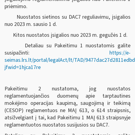
priėmimo.
Nuostatos sietinos su DAC7 reguliavimu, įsigalios
nuo 2023 m. sausio 1 d.
Kitos nuostatos įsigalios nuo 2023 m. gegužės 1 d.
Detaliau su Pakeitimu 1 nuostatomis galite
susipažinti:
https://e-
seimas.lrs.lt/portal/legalAct/lt/TAD/9477dac27d2811ed
jfwid=1hjca17re
Pakeitimu 2 nustatoma, jog nuostatos
reglamentuojančios duomenų apie tarptautines
mokėjimo operacijas kaupimą, saugojimą ir teikimą
(CESOP) reglamentuos ne MAĮ 613, o 614 straipsnis,
atsižvelgiant į tai, kad Pakeitimu 1 MAĮ 613 straipsnyje
reglamentuotos nuostatos susijusios su DAC7.