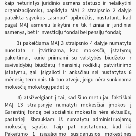
kaip neturintys juridinio asmens statuso ir nelaikytini
organizacijomis), papildyta MAĮ 2 straipsnio 2 dalyje
pateikta sąvokos „asmuo“ apibrėžtis, nustatant, kad
pagal MAĮ asmeniu laikytini ne tik fiziniai ir juridiniai
asmenys, bet ir investicijų fondai bei pensijų fondai;
3) pakeičiama MAĮ 3 straipsnio 4 dalyje numatyta
nuostata ir įtvirtinama, kad mokesčių įstatymų
pakeitimai, kurie priimami su valstybės biudžeto ir
savivaldybių biudžetų finansinių rodiklių patvirtinimo
įstatymu, gali įsigalioti ir anksčiau nei nustatytas 6
mėnesių terminais tik tuo atveju, jeigu nėra sunkinama
mokesčių mokėtojų padėtis;
4) atsižvelgiant į tai, kad šiuo metu jau faktiškai
MAĮ 13 straipsnyje numatyti mokesčiai įmokos į
Garantinį fondą bei socialinis mokestis nėra aktualūs,
pastarieji išbraukiami iš numatytų administruojamų
mokesčių sąrašo. Taip pat nustatoma, kad iki
Pakeitimo 1 įsigaliojimo susidariusios mokestinės