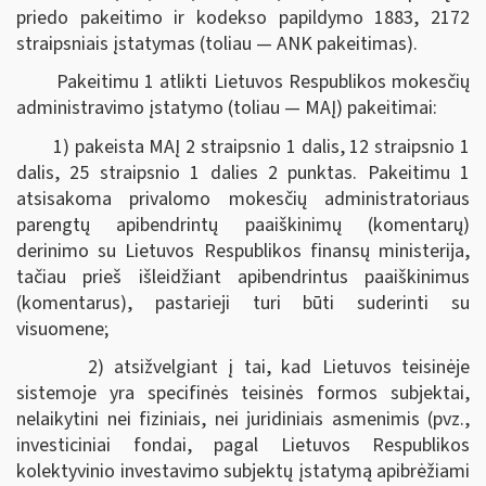
priedo pakeitimo ir kodekso papildymo 1883, 2172
straipsniais įstatymas (toliau — ANK pakeitimas).
Pakeitimu 1 atlikti Lietuvos Respublikos mokesčių
administravimo įstatymo (toliau — MAĮ) pakeitimai:
1) pakeista MAĮ 2 straipsnio 1 dalis, 12 straipsnio 1
dalis, 25 straipsnio 1 dalies 2 punktas. Pakeitimu 1
atsisakoma privalomo mokesčių administratoriaus
parengtų apibendrintų paaiškinimų (komentarų)
derinimo su Lietuvos Respublikos finansų ministerija,
tačiau prieš išleidžiant apibendrintus paaiškinimus
(komentarus), pastarieji turi būti suderinti su
visuomene;
2) atsižvelgiant į tai, kad Lietuvos teisinėje
sistemoje yra specifinės teisinės formos subjektai,
nelaikytini nei fiziniais, nei juridiniais asmenimis (pvz.,
investiciniai fondai, pagal Lietuvos Respublikos
kolektyvinio investavimo subjektų įstatymą apibrėžiami