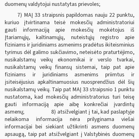
duomenų valdytojui nustatytas prievoles;
7) MAĮ 33 straipsnis papildomas nauju 22 punktu,
kuriuo įtvirtinama teisė mokesčių administratoriui
gauti informaciją apie mokesčių mokėtojus iš
Įtariamųjų, kaltinamųjų, nuteistųjų registro apie
fiziniams ir juridiniams asmenims pradėtus ikiteisminius
tyrimus dėl galimo sukčiavimo, neteisėto praturtėjimo,
nusikalstamų veikų ekonomikai ir verslo tvarkai,
nusikalstamų veikų finansų sistemai, taip pat apie
fiziniams ir juridiniams asmenims priimtus ir
įsiteisėjusius apkaltinamuosius nuosprendžius dėl šių
nusikalstamų veikų. Taip pat MAĮ 33 straipsnio 1 punktu
nustatoma, kad mokesčių administratorius turi teisę
gauti informaciją apie aibę konkrečiai įvardintų
asmenų; 8) atsižvelgiant į tai, kad paslaptyje
nelaikoma informacija nėra prilyginama viešai
informacijai bei siekiant užtikrinti asmens duomenų
apsaugą, taip pat atsižvelgiant į Valstybinės duomenų