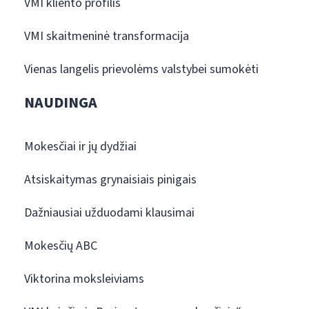
VMI kliento profilis
VMI skaitmeninė transformacija
Vienas langelis prievolėms valstybei sumokėti
NAUDINGA
Mokesčiai ir jų dydžiai
Atsiskaitymas grynaisiais pinigais
Dažniausiai užduodami klausimai
Mokesčių ABC
Viktorina moksleiviams