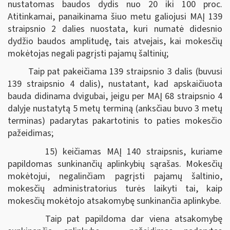
nustatomas baudos dydis nuo 20 iki 100 proc.
Atitinkamai, panaikinama šiuo metu galiojusi MAĮ 139
straipsnio 2 dalies nuostata, kuri numatė didesnio
dydžio baudos amplitudę, tais atvejais, kai mokesčių
mokėtojas negali pagrįsti pajamų šaltinių;
Taip pat pakeičiama 139 straipsnio 3 dalis (buvusi
139 straipsnio 4 dalis), nustatant, kad apskaičiuota
bauda didinama dvigubai, jeigu per MAĮ 68 straipsnio 4
dalyje nustatytą 5 metų terminą (anksčiau buvo 3 metų
terminas) padarytas pakartotinis to paties mokesčio
pažeidimas;
15) keičiamas MAĮ 140 straipsnis, kuriame
papildomas sunkinančių aplinkybių sąrašas. Mokesčių
mokėtojui, negalinčiam pagrįsti pajamų šaltinio,
mokesčių administratorius turės laikyti tai, kaip
mokesčių mokėtojo atsakomybę sunkinančia aplinkybe.
Taip pat papildoma dar viena atsakomybę