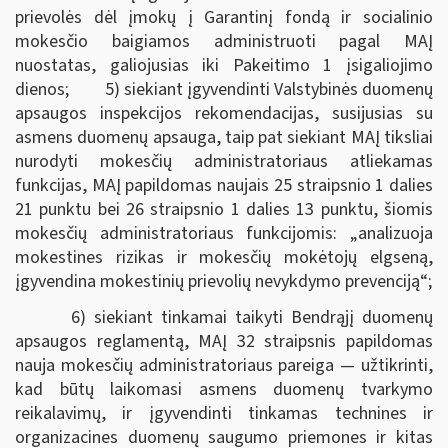
prievolės dėl įmokų į Garantinį fondą ir socialinio
mokesčio baigiamos administruoti pagal MAĮ
nuostatas, galiojusias iki Pakeitimo 1 įsigaliojimo
dienos; 5) siekiant įgyvendinti Valstybinės duomenų
apsaugos inspekcijos rekomendacijas, susijusias su
asmens duomenų apsauga, taip pat siekiant MAĮ tiksliai
nurodyti mokesčių administratoriaus atliekamas
funkcijas, MAĮ papildomas naujais 25 straipsnio 1 dalies
21 punktu bei 26 straipsnio 1 dalies 13 punktu, šiomis
mokesčių administratoriaus funkcijomis: „analizuoja
mokestines rizikas ir mokesčių mokėtojų elgseną,
įgyvendina mokestinių prievolių nevykdymo prevenciją“;
6) siekiant tinkamai taikyti Bendrąjį duomenų
apsaugos reglamentą, MAĮ 32 straipsnis papildomas
nauja mokesčių administratoriaus pareiga — užtikrinti,
kad būtų laikomasi asmens duomenų tvarkymo
reikalavimų, ir įgyvendinti tinkamas technines ir
organizacines duomenų saugumo priemones ir kitas