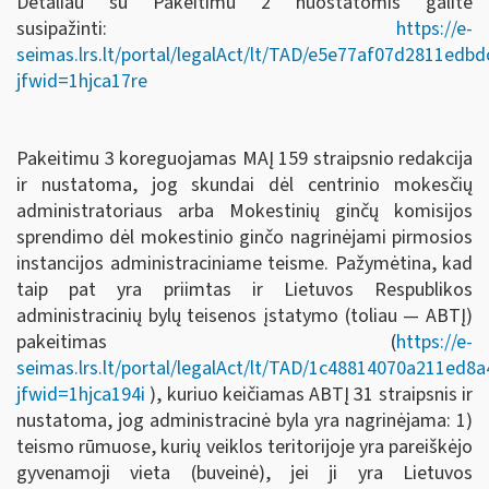
Detaliau su Pakeitimu 2 nuostatomis galite
susipažinti:
https://e-
seimas.lrs.lt/portal/legalAct/lt/TAD/e5e77af07d2811ed
jfwid=1hjca17re
Pakeitimu 3 koreguojamas MAĮ 159 straipsnio redakcija
ir nustatoma, jog skundai dėl centrinio mokesčių
administratoriaus arba Mokestinių ginčų komisijos
sprendimo dėl mokestinio ginčo nagrinėjami pirmosios
instancijos administraciniame teisme. Pažymėtina, kad
taip pat yra priimtas ir Lietuvos Respublikos
administracinių bylų teisenos įstatymo (toliau — ABTĮ)
pakeitimas (
https://e-
seimas.lrs.lt/portal/legalAct/lt/TAD/1c48814070a211ed8
jfwid=1hjca194i
), kuriuo keičiamas ABTĮ 31 straipsnis ir
nustatoma, jog administracinė byla yra nagrinėjama: 1)
teismo rūmuose, kurių veiklos teritorijoje yra pareiškėjo
gyvenamoji vieta (buveinė), jei ji yra Lietuvos