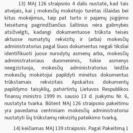
13) MAĮ 126 straipsnio 4 dalis nustatė, kad tais
atvejais, kai į mokesčių mokėtojo turėtas išlaidas bei
kitus mokėjimus, taip pat turto ir pajamų įsigijimo
teisėtumą pagrindžiančius šaltinius nėra galimybės
atsižvelgti, kadangi dokumentuose trūksta teisės
aktuose numatytų rekvizitų ir (arba) mokesčių
administratorius pagal šiuos dokumentus negali tiksliai
identifikuoti juose nurodytų asmenų arba, mokesčių
administratoriaus duomenimis, tokie asmenys
neegzistuoja, mokesčių administratorius leidžia
mokesčių mokėtojui papildyti minėtus dokumentus
trūkstamais rekvizitais Apskaitos dokumentų
papildymo taisyklių, patvirtintų Lietuvos Respublikos
finansų ministro 1999 m. sausio 13 d. įsakymu Nr. 6,
nustatyta tvarka. Būtent MAĮ 126 straipsnio pakeitimu
yra pavedama centriniam mokesčių administratoriui
nustatyti šių trūkstamų rekvizitų pateikimo tvarką;
14) keičiamas MAĮ 139 straipsnis. Pagal Pakeitimą 1