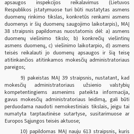
apsaugos inspekcijos reikalavimus (Lietuvos
Respublikos įstatymuose turi būti nustatytas asmens
duomenų rinkimo tikslas, konkretūs renkami asmens
duomenys ir šių duomenų saugojimo laikotarpis), MAĮ
38 straipsnis papildomas nuostatomis dėl: a) asmens
duomenų viešinimo tikslo; b) konkrečių viešintinų
asmens duomenų, c) viešinimo laikotarpio, d) asmens
teisės reikalauti jo duomenų apsaugos ir šią teisę
atitinkančios atitinkamos mokesčių administratoriaus
pareigos;
9) pakeistas MAĮ 39 straipsnis, nustatant, kad
mokesčių administratoriaus užsienio valstybių
kompetentingiems asmenims pateikta informacija,
gavus mokesčių administratoriaus leidimą, gali būti
perduodama naudoti nemokestiniais tikslais, jeigu tai
numatyta tarptautinėse sutartyse, susitarimuose ar
Europos Sąjungos teisės aktuose;
10) papildomas MAĮ nauju 613 straipsnis, kuris