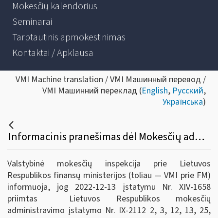
Mokesčių kalendorius
Seminarai
Tarptautinis apmokestinimas
Kontaktai / Apklausa
VMI Machine translation / VMI Машинный перевод /
VMI Машинний переклад (
English
,
Русский
,
Українська
)
Informacinis pranešimas dėl Mokesčių administravimo įstatymo, Valstybinio socialinio draudimo įstatymo, Administracinių nusižengimų kodekso pakeitimų.
Valstybinė mokesčių inspekcija prie Lietuvos
Respublikos finansų ministerijos (toliau — VMI prie FM)
informuoja, jog 2022-12-13 įstatymu Nr. XIV-1658
priimtas Lietuvos Respublikos mokesčių
administravimo įstatymo Nr. IX-2112 2, 3, 12, 13, 25,