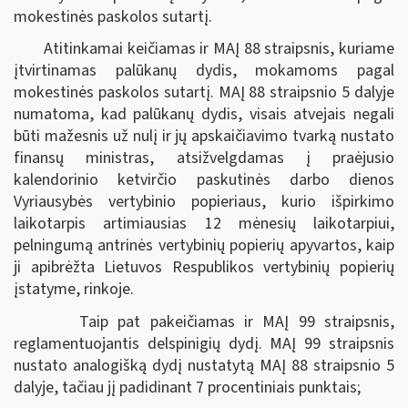
mokestinės paskolos sutartį.
Atitinkamai keičiamas ir MAĮ 88 straipsnis, kuriame
įtvirtinamas palūkanų dydis, mokamoms pagal
mokestinės paskolos sutartį. MAĮ 88 straipsnio 5 dalyje
numatoma, kad palūkanų dydis, visais atvejais negali
būti mažesnis už nulį ir jų apskaičiavimo tvarką nustato
finansų ministras, atsižvelgdamas į praėjusio
kalendorinio ketvirčio paskutinės darbo dienos
Vyriausybės vertybinio popieriaus, kurio išpirkimo
laikotarpis artimiausias 12 mėnesių laikotarpiui,
pelningumą antrinės vertybinių popierių apyvartos, kaip
ji apibrėžta Lietuvos Respublikos vertybinių popierių
įstatyme, rinkoje.
Taip pat pakeičiamas ir MAĮ 99 straipsnis,
reglamentuojantis delspinigių dydį. MAĮ 99 straipsnis
nustato analogišką dydį nustatytą MAĮ 88 straipsnio 5
dalyje, tačiau jį padidinant 7 procentiniais punktais;