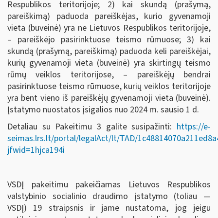
Respublikos teritorijoje; 2) kai skundą (prašymą,
pareiškimą) paduoda pareiškėjas, kurio gyvenamoji
vieta (buveinė) yra ne Lietuvos Respublikos teritorijoje,
– pareiškėjo pasirinktuose teismo rūmuose; 3) kai
skundą (prašymą, pareiškimą) paduoda keli pareiškėjai,
kurių gyvenamoji vieta (buveinė) yra skirtingų teismo
rūmų veiklos teritorijose, – pareiškėjų bendrai
pasirinktuose teismo rūmuose, kurių veiklos teritorijoje
yra bent vieno iš pareiškėjų gyvenamoji vieta (buveinė).
Įstatymo nuostatos įsigalios nuo 2024 m. sausio 1 d.
Detaliau su Pakeitimu 3 galite susipažinti:
https://e-
seimas.lrs.lt/portal/legalAct/lt/TAD/1c48814070a211ed8
jfwid=1hjca194i
VSDĮ pakeitimu pakeičiamas Lietuvos Respublikos
valstybinio socialinio draudimo įstatymo (toliau —
VSDĮ) 19 straipsnis ir jame nustatoma, jog jeigu