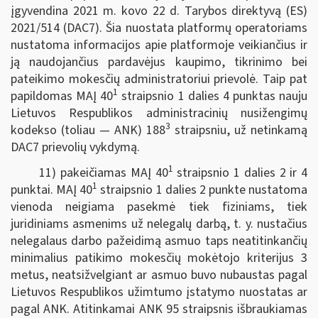
įgyvendina 2021 m. kovo 22 d. Tarybos direktyvą (ES)
2021/514 (DAC7). Šia nuostata platformų operatoriams
nustatoma informacijos apie platformoje veikiančius ir
ją naudojančius pardavėjus kaupimo, tikrinimo bei
pateikimo mokesčių administratoriui prievolė. Taip pat
1
papildomas MAĮ 40
straipsnio 1 dalies 4 punktas nauju
Lietuvos Respublikos administracinių nusižengimų
3
kodekso (toliau — ANK) 188
straipsniu, už netinkamą
DAC7 prievolių vykdymą.
1
11) pakeičiamas MAĮ 40
straipsnio 1 dalies 2 ir 4
1
punktai. MAĮ 40
straipsnio 1 dalies 2 punkte nustatoma
vienoda neigiama pasekmė tiek fiziniams, tiek
juridiniams asmenims už nelegalų darbą, t. y. nustačius
nelegalaus darbo pažeidimą asmuo taps neatitinkančių
minimalius patikimo mokesčių mokėtojo kriterijus 3
metus, neatsižvelgiant ar asmuo buvo nubaustas pagal
Lietuvos Respublikos užimtumo įstatymo nuostatas ar
pagal ANK. Atitinkamai ANK 95 straipsnis išbraukiamas