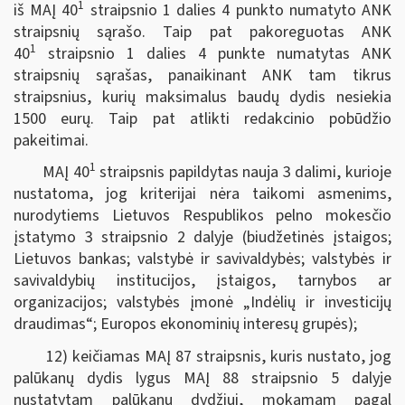
1
iš MAĮ 40
straipsnio 1 dalies 4 punkto numatyto ANK
straipsnių sąrašo. Taip pat pakoreguotas ANK
1
40
straipsnio 1 dalies 4 punkte numatytas ANK
straipsnių sąrašas, panaikinant ANK tam tikrus
straipsnius, kurių maksimalus baudų dydis nesiekia
1500 eurų. Taip pat atlikti redakcinio pobūdžio
pakeitimai.
1
MAĮ 40
straipsnis papildytas nauja 3 dalimi, kurioje
nustatoma, jog kriterijai nėra taikomi asmenims,
nurodytiems Lietuvos Respublikos pelno mokesčio
įstatymo 3 straipsnio 2 dalyje (biudžetinės įstaigos;
Lietuvos bankas; valstybė ir savivaldybės; valstybės ir
savivaldybių institucijos, įstaigos, tarnybos ar
organizacijos; valstybės įmonė „Indėlių ir investicijų
draudimas“; Europos ekonominių interesų grupės);
12) keičiamas MAĮ 87 straipsnis, kuris nustato, jog
palūkanų dydis lygus MAĮ 88 straipsnio 5 dalyje
nustatytam palūkanų dydžiui, mokamam pagal