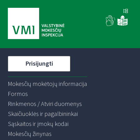
Prisijungti
Mokesčių mokėtojų informacija
Formos
Rinkmenos / Atviri duomenys
Skaičiuoklės ir pagalbininkai
Sąskaitos ir įmokų kodai
Mokesčių žinynas