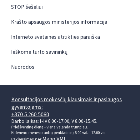
STOP šešėliui
Krašto apsaugos ministerijos informacija
Interneto svetainės atitikties paraiška
Ieškome turto savininkų
Nuorodos
Konsultacijos mokesčių klausimais ir paslaugos
gyventojams:
+370 5 260 5060
Darbo laikas: I-IV 8.00-17.00, V 8.00-15.45.
Prieššventinę dieną - viena valanda trumpiau.
Kiekvieno mėnesio antrą penktadienį 8.00 val. - 12.00 val.
Mano VMI
Paklausimas per