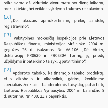
reikalavimo dėl vidutinio vienu metu per dieną laikomų
prekių kiekio, bei veiklos vykdymo trukmės reikalavimo.
[16]
„Dėl akcizais apmokestinamų prekių sandėlių
registravimo“.
[17]
Valstybinės mokesčių inspekcijos prie Lietuvos
Respublikos finansų ministerijos viršininko 2004 m.
gegužės 26 d. įsakymas Nr. VA-106 „Dėl Akcizų
deklaracijų FR0630 ir FR0630A formų, jų priedų
užpildymo ir pateikimo taisyklių patvirtinimo“.
[18]
Apdoroto tabako, kaitinamojo tabako produktų,
etilo alkoholio ir alkoholinių gėrimų ženklinimo
specialiais ženklais – banderolėmis taisyklių, patvirtintų
Lietuvos Respublikos Vyriausybės 2004 m. balandžio 9
d. nutarimu Nr. 408, 21.7 papunktis.