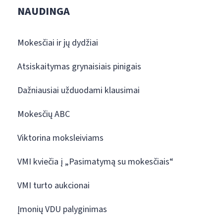
NAUDINGA
Mokesčiai ir jų dydžiai
Atsiskaitymas grynaisiais pinigais
Dažniausiai užduodami klausimai
Mokesčių ABC
Viktorina moksleiviams
VMI kviečia į „Pasimatymą su mokesčiais“
VMI turto aukcionai
Įmonių VDU palyginimas