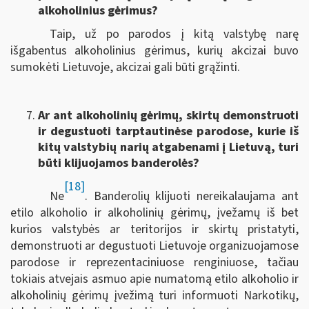
alkoholinius gėrimus?
Taip, už po parodos į kitą valstybę narę
išgabentus alkoholinius gėrimus, kurių akcizai buvo
sumokėti Lietuvoje, akcizai gali būti grąžinti.
Ar ant alkoholinių gėrimų, skirtų demonstruoti
ir degustuoti tarptautinėse parodose, kurie iš
kitų valstybių narių atgabenami į Lietuvą, turi
būti klijuojamos banderolės?
[18]
Ne
. Banderolių klijuoti nereikalaujama ant
etilo alkoholio ir alkoholinių gėrimų, įvežamų iš bet
kurios valstybės ar teritorijos ir skirtų pristatyti,
demonstruoti ar degustuoti Lietuvoje organizuojamose
parodose ir reprezentaciniuose renginiuose, tačiau
tokiais atvejais asmuo apie numatomą etilo alkoholio ir
alkoholinių gėrimų įvežimą turi informuoti Narkotikų,