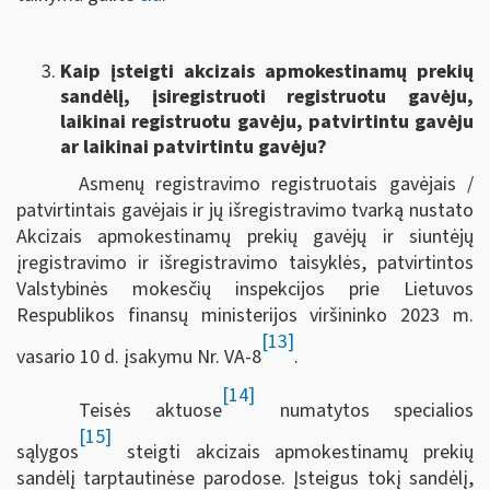
Kaip įsteigti akcizais apmokestinamų prekių
sandėlį, įsiregistruoti registruotu gavėju,
laikinai registruotu gavėju, patvirtintu gavėju
ar laikinai patvirtintu gavėju?
Asmenų registravimo registruotais gavėjais /
patvirtintais gavėjais ir jų išregistravimo tvarką nustato
Akcizais apmokestinamų prekių gavėjų ir siuntėjų
įregistravimo ir išregistravimo taisyklės, patvirtintos
Valstybinės mokesčių inspekcijos prie Lietuvos
Respublikos finansų ministerijos viršininko 2023 m.
[13]
vasario 10 d. įsakymu Nr. VA-8
.
[14]
Teisės aktuose
numatytos specialios
[15]
sąlygos
steigti akcizais apmokestinamų prekių
sandėlį tarptautinėse parodose. Įsteigus tokį sandėlį,