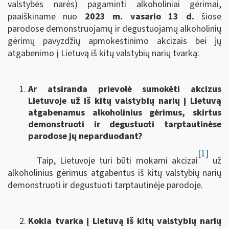
valstybės narės) pagaminti alkoholiniai gėrimai,
paaiškiname nuo
2023 m. vasario 13 d.
šiose
parodose demonstruojamų ir degustuojamų alkoholinių
gėrimų pavyzdžių apmokestinimo akcizais bei jų
atgabenimo į Lietuvą iš kitų valstybių narių tvarką:
Ar atsiranda prievolė sumokėti akcizus
Lietuvoje už iš kitų valstybių narių į Lietuvą
atgabenamus alkoholinius gėrimus, skirtus
demonstruoti ir degustuoti tarptautinėse
parodose jų neparduodant?
[1]
Taip, Lietuvoje turi būti mokami akcizai
už
alkoholinius gėrimus atgabentus iš kitų valstybių narių
demonstruoti ir degustuoti tarptautinėje parodoje.
Kokia tvarka į Lietuvą iš kitų valstybių narių