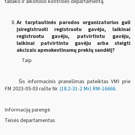
tabako ir alkoholio kontrolės departamentą.
Ar tarptautinės parodos organizatorius gali
įsiregistruoti registruotu gavėju, laikinai
registruotu gavėju, patvirtintu gavėju,
laikinai patvirtintu gavėju arba steigti
akcizais apmokestinamų prekių sandėlį?
Taip.
Šis informacinis pranešimas pateiktas VMI prie
FM
2023-05-03 rašte Nr.
(18.2-31-2 Mr) RM-16666
.
Informaciją parengė
Teisės departamentas