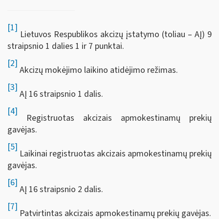
[1]
Lietuvos Respublikos akcizų įstatymo (toliau – AĮ) 9
straipsnio 1 dalies 1 ir 7 punktai.
[2]
Akcizų mokėjimo laikino atidėjimo režimas.
[3]
AĮ 16 straipsnio 1 dalis.
[4]
Registruotas akcizais apmokestinamų prekių
gavėjas.
[5]
Laikinai registruotas akcizais apmokestinamų prekių
gavėjas.
[6]
AĮ 16 straipsnio 2 dalis.
[7]
Patvirtintas akcizais apmokestinamų prekių gavėjas.