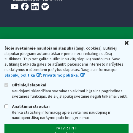
Valstybinė mokesčių inspekcija prie Lietuvos
U
Respublikos finansų ministerijos
Šioje svetainėje naudojami slapukai
(angl. cookies). Būtinieji
slapukai įdiegiami automatiškai ir jiems nėra reikalingas Jūsų
Biudžetinė įstaiga. Juridinio asmens kodas — 188659752,
sutikimas. Taip pat galite sutikti ir su kitų slapukų naudojimu. Savo
adresas: Vasario 16-osios g. 14, 01107 Vilnius, Lietuva, el.paštas:
sutikimą bet kada galėsite atšaukti pakeisdami interneto naršyklės
vmi@vmi.lt
, E. pristatymo dėžutės adresas 188659752
nustatymus ir ištrindami įrašytus slapukus. Daugiau informacijos
Duomenys apie Valstybinę mokesčių inspekciją prie Lietuvos
Slapukų politika
;
Privatumo politika.
Respublikos finansų ministerijos kaupiami ir saugomi Juridinių
asmenų registre
Būtinieji slapukai
Naudojami sklandžiam svetainės veikimui ir įgalina pagrindines
svetainės funkcijas. Be šių slapukų svetainė negali tinkamai veikti.
Analitiniai slapukai
Renka statistinę informaciją apie svetainės naudojimą ir
naudojami Jūsų naršymo patirties gerinimui.
PATVIRTINTI