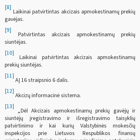
[8]
Laikinai patvirtintas akcizais apmokestinamų prekių
gavėjas.
[9]
Patvirtintas akcizais apmokestinamų prekių
siuntėjas.
[10]
Laikinai patvirtintas akcizais apmokestinamų
prekių siuntėjas.
[11]
AĮ 16 straipsnio 6 dalis.
[12]
Akcizų informacinė sistema.
[13]
„Dėl Akcizais apmokestinamų prekių gavėjų ir
siuntėjų įregistravimo ir išregistravimo taisyklių
patvirtinimo ir kai kurių Valstybinės mokesčių
inspekcijos prie Lietuvos Respublikos finansų