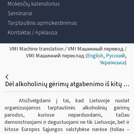
Mokesčių kalendorius
Seminarai
Tarptautinis apmokestinimas
Kontaktai / Apklausa
VMI Machine translation / VMI Машинный перевод /
VMI Машинний переклад (
English
,
Русский
,
Українська
)
Dėl alkoholinių gėrimų atgabenimo iš kitų Europos sąjungos valstybių narių į tarptautines parodas Lietuvoje bei akcizų sumokėjimo
Atsižvelgdami į tai, kad Lietuvoje nuolat
organizuojamos tarptautinės alkoholinių gėrimų
parodos, kuriose neparduodami, tačiau
demonstruojami ir degustuojami ne tik Lietuvoje, bet ir
kitose Europos Sąjungos valstybėse narėse (toliau –