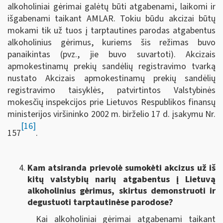
alkoholiniai gėrimai galėtų būti atgabenami, laikomi ir
išgabenami taikant AMLAR. Tokiu būdu akcizai būtų
mokami tik už tuos į tarptautines parodas atgabentus
alkoholinius gėrimus, kuriems šis režimas buvo
panaikintas (pvz., jie buvo suvartoti). Akcizais
apmokestinamų prekių sandėlių registravimo tvarką
nustato Akcizais apmokestinamų prekių sandėlių
registravimo taisyklės, patvirtintos Valstybinės
mokesčių inspekcijos prie Lietuvos Respublikos finansų
ministerijos viršininko 2002 m. birželio 17 d. įsakymu Nr.
[16]
157
.
Kam atsiranda prievolė sumokėti akcizus už iš
kitų valstybių narių atgabentus į Lietuvą
alkoholinius gėrimus, skirtus demonstruoti ir
degustuoti tarptautinėse parodose?
Kai alkoholiniai gėrimai atgabenami taikant