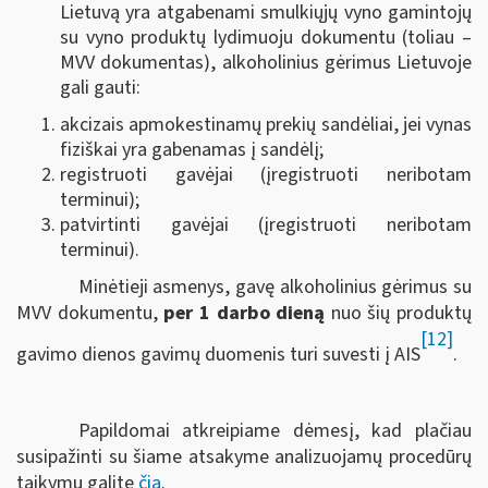
Lietuvą yra atgabenami smulkiųjų vyno gamintojų
su vyno produktų lydimuoju dokumentu (toliau –
MVV dokumentas), alkoholinius gėrimus Lietuvoje
gali gauti:
akcizais apmokestinamų prekių sandėliai, jei vynas
fiziškai yra gabenamas į sandėlį;
registruoti gavėjai (įregistruoti neribotam
terminui);
patvirtinti gavėjai (įregistruoti neribotam
terminui).
Minėtieji asmenys, gavę alkoholinius gėrimus su
MVV dokumentu,
per 1 darbo dieną
nuo šių produktų
[12]
gavimo dienos gavimų duomenis turi suvesti į AIS
.
Papildomai atkreipiame dėmesį, kad plačiau
susipažinti su šiame atsakyme analizuojamų procedūrų
taikymu galite
čia
.