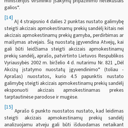
ministerijos viršininko įsakymų pripažinimo netekusiais
galios“.
[14]
AĮ 4 straipsnio 4 dalies 2 punktas nustato galimybę
steigti akcizais apmokestinamų prekių sandėlį kitais nei
akcizais apmokestinamų prekių gamyba, perdirbimas ar
maišymas atvejais. Šią nuostatą įgyvendina Atvejų, kai
gali būti leidžiama steigti akcizais apmokestinamų
prekių sandėlį, aprašo, patvirtinto Lietuvos Respublikos
Vyriausybės 2002 m. birželio 4 d. nutarimu Nr. 821 „Dėl
Akcizų įstatymo nuostatų įgyvendinimo“ (toliau -
Aprašas) nuostatos, kurio 4.5 papunktis nustato
galimybę steigti akcizais apmokestinamų prekių sandėlį
eksponuoti akcizais apmokestinamas prekes
tarptautinėse parodose ir mugėse.
[15]
Aprašo 6 punkto nuostatos nustato, kad leidimas
steigti akcizais apmokestinamų prekių sandėlį
analizuojamu atveju gali būti išduodamas netaikant