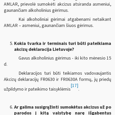
AMLAR, prievolė sumokėti akcizus atsiranda asmeniui,
gaunančiam alkoholinius gėrimus.
Kai alkoholiniai gėrimai atgabenami netaikant
AMLAR – asmeniui, gaunančiam šiuos gėrimus.
Kokia tvarka ir terminais turi būti pateikiama
akcizų deklaracija Lietuvoje?
Gavus alkoholinius gėrimus - iki kito mėnesio 15
d.
Deklaracijos turi būti teikiamos vadovaujantis
Akcizų deklaracijų FR0630 ir FR0630A formų, jų priedų
[17]
užpildymo ir pateikimo taisyklėmis
.
Ar galima susigrąžinti sumokėtus akcizus už po
parodos į kitą valstybę narę išgabentus