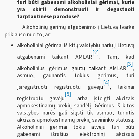
turi būti gabenami alkoholiniai gėrimai, kurie
yra skirti demonstruoti ir degustuoti
tarptautinėse parodose?
Alkoholinių gėrimų atgabenimo į Lietuvą tvarka
priklauso nuo to, ar:
alkoholiniai gėrimai iš kitų valstybių narių į Lietuvą
[2]
atgabenami taikant AMLAR
. Tam, kad
[3]
alkoholinius gėrimus gautų taikant AMLAR
,
asmuo, gaunantis tokius gėrimus, turi
[4]
įsiregistruoti registruotu gavėju
, laikinai
[5]
registruotu gavėju
arba įsteigti akcizais
apmokestinamų prekių sandėlį. Gėrimus iš kitos
valstybės narės gali siųsti tik asmuo, turintis
akcizais apmokestinamų prekių savininko statusą.
Alkoholiniai gėrimai tokiu atveju turi būti
gabenami išrašius elektroninį akcizais