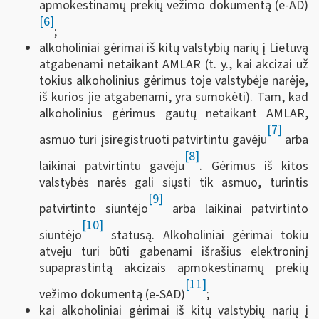
apmokestinamų prekių vežimo dokumentą (e-AD)
[6]
;
alkoholiniai gėrimai iš kitų valstybių narių į Lietuvą
atgabenami netaikant AMLAR (t. y., kai akcizai už
tokius alkoholinius gėrimus toje valstybėje narėje,
iš kurios jie atgabenami, yra sumokėti). Tam, kad
alkoholinius gėrimus gautų netaikant AMLAR,
[7]
asmuo turi įsiregistruoti patvirtintu gavėju
arba
[8]
laikinai patvirtintu gavėju
. Gėrimus iš kitos
valstybės narės gali siųsti tik asmuo, turintis
[9]
patvirtinto siuntėjo
arba laikinai patvirtinto
[10]
siuntėjo
statusą. Alkoholiniai gėrimai tokiu
atveju turi būti gabenami išrašius elektroninį
supaprastintą akcizais apmokestinamų prekių
[11]
vežimo dokumentą (e-SAD)
;
kai alkoholiniai gėrimai iš kitų valstybių narių į