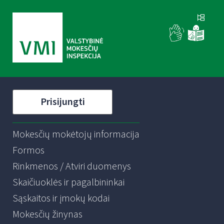
Prisijungti
Mokesčių mokėtojų informacija
Formos
Rinkmenos / Atviri duomenys
Skaičiuoklės ir pagalbininkai
Sąskaitos ir įmokų kodai
Mokesčių žinynas