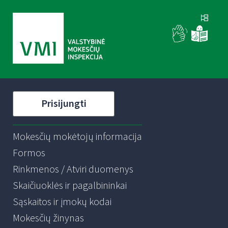
Prisijungti
Mokesčių mokėtojų informacija
Formos
Rinkmenos / Atviri duomenys
Skaičiuoklės ir pagalbininkai
Sąskaitos ir įmokų kodai
Mokesčių žinynas