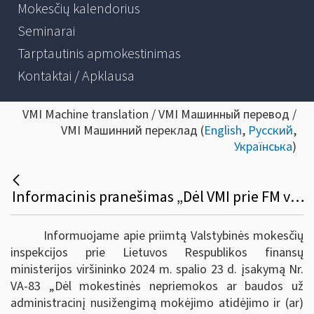
Mokesčių kalendorius
Seminarai
Tarptautinis apmokestinimas
Kontaktai / Apklausa
VMI Machine translation / VMI Машинный перевод /
VMI Машинний переклад (
English
,
Русский
,
Українська
)
Informacinis pranešimas „Dėl VMI prie FM viršininko įsakymo „Dėl Mokestinės nepriemokos ar baudos už administracinį nusižengimą mokėjimo atidėjimo ir (ar) išdėstymo taisyklių ir formų patvirtinimo“
Informuojame apie priimtą Valstybinės mokesčių
inspekcijos prie Lietuvos Respublikos finansų
ministerijos viršininko 2024 m. spalio 23 d. įsakymą Nr.
VA-83
„Dėl mokestinės nepriemokos ar baudos už
administracinį nusižengimą mokėjimo atidėjimo ir (ar)