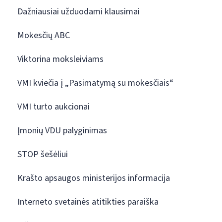
Dažniausiai užduodami klausimai
Mokesčių ABC
Viktorina moksleiviams
VMI kviečia į „Pasimatymą su mokesčiais“
VMI turto aukcionai
Įmonių VDU palyginimas
STOP šešėliui
Krašto apsaugos ministerijos informacija
Interneto svetainės atitikties paraiška