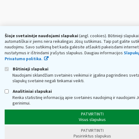
Šioje svetainėje naudojami slapukai
(angl. cookies). Būtinieji slapuka
automatiškai ir jiems nėra reikalingas Jūsų sutikimas. Taip pat galite sutik
naudojimu. Savo sutikimą bet kada galėsite atšaukti pakeisdami interne
nustatymus ir ištrindami įrašytus slapukus. Daugiau informacijos
Slapukų
Privatumo politika.
Būtinieji slapukai
Naudojami sklandžiam svetainės veikimui ir įgalina pagrindines sveta
slapukų svetainė negali tinkamai veikti.
Analitiniai slapukai
Renka statistinę informaciją apie svetainės naudojimą ir naudojami 
gerinimui.
PATVIRTINTI
Visus slapukus
PATVIRTINTI
Pasirinktus slapukus