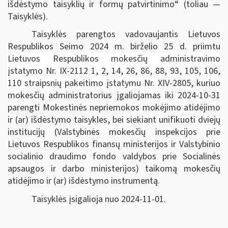
išdėstymo taisyklių ir formų patvirtinimo“
(toliau —
Taisyklės).
Taisyklės parengtos vadovaujantis
Lietuvos
Respublikos Seimo 2024 m. birželio 25 d. priimtu
Lietuvos Respublikos mokesčių administravimo
įstatymo Nr. IX-2112 1, 2, 14, 26, 86, 88, 93, 105, 106,
110 straipsnių pakeitimo įstatymu Nr.
XIV-2805, kuriuo
mokesčių administratorius įgaliojamas iki 2024-10-31
parengti Mokestinės nepriemokos mokėjimo atidėjimo
ir (ar) išdėstymo taisykles, bei siekiant unifikuoti dviejų
institucijų (Valstybinės mokesčių inspekcijos prie
Lietuvos Respublikos finansų ministerijos ir Valstybinio
socialinio draudimo fondo valdybos prie Socialinės
apsaugos ir darbo ministerijos) taikomą mokesčių
atidėjimo ir (ar) išdėstymo instrumentą.
Taisyklės įsigalioja nuo 2024-11-01.