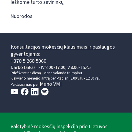
Ieškome turto savininkų
Nuorodos
Konsultacijos mokesčių klausimais ir paslaugos
gyventojams:
+370 5 260 5060
Darbo laikas: I-IV 8.00-17.00, V 8.00-15.45.
Prieššventinę dieną - viena valanda trumpiau.
Kiekvieno mėnesio antrą penktadienį 8.00 val. - 12.00 val.
Mano VMI
Paklausimas per
Valstybinė mokesčių inspekcija prie Lietuvos