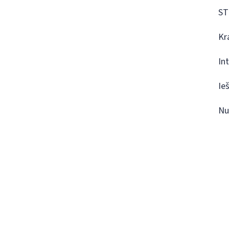
ST
Kr
In
Ie
Nu