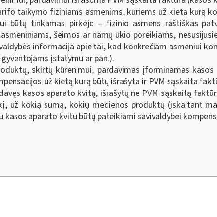
kūrenimui, pardavimui išrašoma PVM sąskaita faktūra (kasos
rifo taikymo fiziniams asmenims, kuriems už kietą kurą komp
i būtų tinkamas pirkėjo – fizinio asmens raštiškas patvi
 asmeniniams, šeimos ar namų ūkio poreikiams, nesusijusie
vivaldybės informacija apie tai, kad konkrečiam asmeniui k
 gyventojams įstatymu ar pan.).
duktų, skirtų kūrenimui, pardavimas įforminamas kasos ap
ensacijos už kietą kurą būtų išrašyta ir PVM sąskaita faktūra
 išdavęs kasos aparato kvitą, išrašytų ne PVM sąskaitą fakt
kį, už kokią sumą, kokių medienos produktų (įskaitant ma
u kasos aparato kvitu būtų pateikiami savivaldybei kompensa