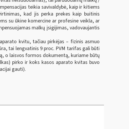
 kvitas neišduodamas), tai parduodamų malkų /
ensacijas teikia savivaldybė, kaip ir kitiems
rtinimas, kad jis perka prekes kaip buitinis
ms su ūkine komercine ar profesine veikla, ar
ompensuojamas malkų įsigijimas, vadovaujantis
arato kvitu, tačiau pirkėjas – fizinis asmuo
, tai lengvatinis 9 proc. PVM tarifas gali būti
ūrą, o laisvos formos dokumentą, kuriame būtų
lkas) pirko ir koks kasos aparato kvitas buvo
cijai gauti).