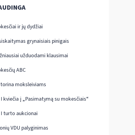
AUDINGA
kesčiai ir jų dydžiai
siskaitymas grynaisiais pinigais
žniausiai užduodami klausimai
kesčių ABC
ktorina moksleiviams
I kviečia į „Pasimatymą su mokesčiais“
I turto aukcionai
onių VDU palyginimas