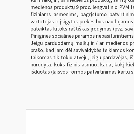
Kai malkų ir / ar medienos produktų, skirtų 
medienos produktų 9 proc. lengvatinio PVM ta
fiziniams asmenims, pagrįstumo patvirtinimu
vartotojas ir įsigytos prekės bus naudojamos
pateiktas kitoks raštiškas įrodymas (pvz. sa
Piniginės socialinės paramos nepasiturintiems
Jeigu parduodamų malkų ir / ar medienos pro
prašo, kad jam dėl savivaldybės teikiamos komp
taikomas tik tokiu atveju, jeigu pardavėjas,
nurodyta, koks fizinis asmuo, kada, kokį kie
išduotas (laisvos formos patvirtinimas kartu s