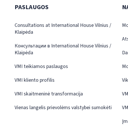
PASLAUGOS
N
Consultations at International House Vilnius /
Mo
Klaipėda
At
Консультации в International House Vilnius /
Klaipėda
Da
VMI teikiamos paslaugos
Mo
VMI kliento profilis
Vi
VMI skaitmeninė transformacija
VM
Vienas langelis prievolėms valstybei sumokėti
VM
Įm