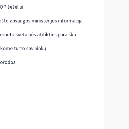
OP šešėliui
ašto apsaugos ministerijos informacija
terneto svetainės atitikties paraiška
škome turto savininkų
orodos