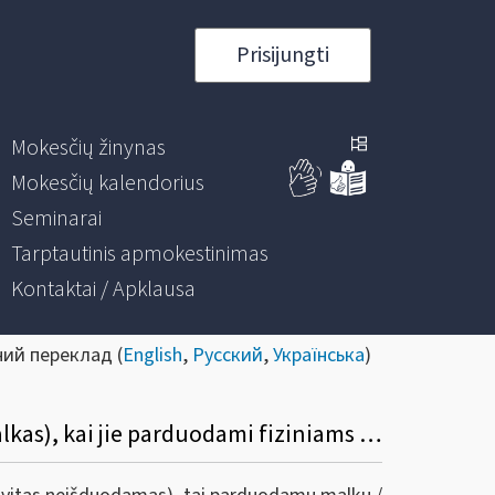
Prisijungti
Mokesčių žinynas
Mokesčių kalendorius
Seminarai
Tarptautinis apmokestinimas
Kontaktai / Apklausa
ний переклад (
English
,
Русский
,
Українська
)
12. Kokia tvarka lengvatinis PVM tarifas taikomas medienos produktams (įskaitant malkas), kai jie parduodami fiziniams asmenims, kuriems už kietą kurą kompensacijas teikia savivaldybė?