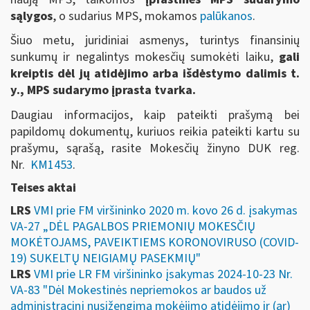
sąlygos
, o sudarius MPS, mokamos
palūkanos
.
Šiuo metu, juridiniai asmenys, turintys finansinių
sunkumų ir negalintys mokesčių sumokėti laiku,
gali
kreiptis dėl jų atidėjimo arba išdėstymo dalimis t.
y., MPS sudarymo įprasta tvarka.
Daugiau informacijos, kaip pateikti prašymą bei
papildomų dokumentų, kuriuos reikia pateikti kartu su
prašymu, sąrašą, rasite Mokesčių žinyno DUK reg.
Nr.
KM1453
.
Teises aktai
LRS
VMI prie FM viršininko 2020 m. kovo 26 d. įsakymas
VA-27 „DĖL PAGALBOS PRIEMONIŲ MOKESČIŲ
MOKĖTOJAMS, PAVEIKTIEMS KORONOVIRUSO (COVID-
19) SUKELTŲ NEIGIAMŲ PASEKMIŲ"
LRS
VMI prie LR FM viršininko įsakymas 2024-10-23 Nr.
VA-83 "Dėl Mokestinės nepriemokos ar baudos už
administracinį nusižengimą mokėjimo atidėjimo ir (ar)