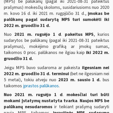
(MPS) be palūkanų (pagal iki 2021-08-31 pateiktus
prašymus) mokesčių skoloms, susidariusioms nuo 2020
m. kovo 16 d. iki 2021 m. rugpjūčio 31 d.,
įmokas be
palūkanų pagal sudarytą MPS turi sumokėti iki
2022 m. gruodžio 31 d.
Nuo
2021 m. rugsėjo 1 d
.
pakeitus MPS
, kurios
sudarytos be palūkanų (pagal iki 2021-08-31 pateiktus
prašymus), mokėjimo grafiką ar įmokų sumas,
taikomos 0 proc. palūkanos ne ilgiau kaip
iki 2022 m.
gruodžio 31 d.
Jeigu MPS buvo sudaroma ar pakeista
ilgesniam nei
2022 m. gruodžio 31 d. terminui
(bet ne ilgesniam nei
5 metai), tokiu atveju nuo
2023 m. sausio 1 d.
bus
taikomos
įprastos palūkanos
.
Nuo 2021 m. rugsėjo 1 d
.
mokesčiai turi būti
mokami Įstatymų nustatyta tvarka
.
Naujos MPS be
palūkanų nesudaromos
ir teikiant prašymą sudaryti
naują MPS, taikomos
įprastinės MPS sudarymo