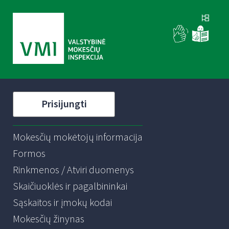
Prisijungti
Mokesčių mokėtojų informacija
Formos
Rinkmenos / Atviri duomenys
Skaičiuoklės ir pagalbininkai
Sąskaitos ir įmokų kodai
Mokesčių žinynas