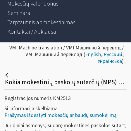
Mokesčių kalendorius
Seminarai
Tarptautinis apmokestinimas
Kontaktai / Apklausa
VMI Machine translation / VMI Машинный перевод /
VMI Машинний переклад (
English
,
Русский
,
Українська
)
Kokia mokestinių paskolų sutarčių (MPS) be palūkanų pakeitimo ir vykdymo tvarka juridiniams asmenims, kurių nesumokėtų mokesčių sumos buvo išdėstytos / atidėtos dėl COVID-19?
Registracijos numeris KM2513
Ši informacija skelbiama:
Prašymas išdėstyti mokesčių ar baudų sumokėjimą
Juridiniai asmenys, sudarę mokestinės paskolos sutartį