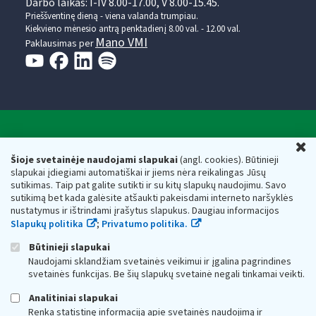
Darbo laikas: I-IV 8.00-17.00, V 8.00-15.45.
Prieššventinę dieną - viena valanda trumpiau.
Kiekvieno mėnesio antrą penktadienį 8.00 val. - 12.00 val.
Mano VMI
Paklausimas per
Valstybinė mokesčių inspekcija prie Lietuvos
U
Respublikos finansų ministerijos
Šioje svetainėje naudojami slapukai
(angl. cookies). Būtinieji
slapukai įdiegiami automatiškai ir jiems nėra reikalingas Jūsų
Biudžetinė įstaiga. Juridinio asmens kodas — 188659752,
sutikimas. Taip pat galite sutikti ir su kitų slapukų naudojimu. Savo
adresas: Vasario 16-osios g. 14, 01107 Vilnius, Lietuva, el.paštas:
sutikimą bet kada galėsite atšaukti pakeisdami interneto naršyklės
vmi@vmi.lt
, E. pristatymo dėžutės adresas 188659752
nustatymus ir ištrindami įrašytus slapukus. Daugiau informacijos
Duomenys apie Valstybinę mokesčių inspekciją prie Lietuvos
Slapukų politika
;
Privatumo politika.
Respublikos finansų ministerijos kaupiami ir saugomi Juridinių
asmenų registre
Būtinieji slapukai
Naudojami sklandžiam svetainės veikimui ir įgalina pagrindines
svetainės funkcijas. Be šių slapukų svetainė negali tinkamai veikti.
Analitiniai slapukai
Renka statistinę informaciją apie svetainės naudojimą ir