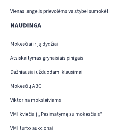
Vienas langelis prievolėms valstybei sumokėti
NAUDINGA
Mokesčiai ir jų dydžiai
Atsiskaitymas grynaisiais pinigais
Dažniausiai užduodami klausimai
Mokesčių ABC
Viktorina moksleiviams
VMI kviečia į „Pasimatymą su mokesčiais“
VMI turto aukcionai