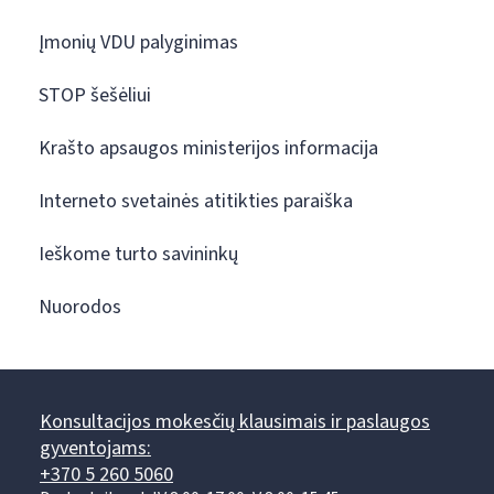
Įmonių VDU palyginimas
STOP šešėliui
Krašto apsaugos ministerijos informacija
Interneto svetainės atitikties paraiška
Ieškome turto savininkų
Nuorodos
Konsultacijos mokesčių klausimais ir paslaugos
gyventojams:
+370 5 260 5060