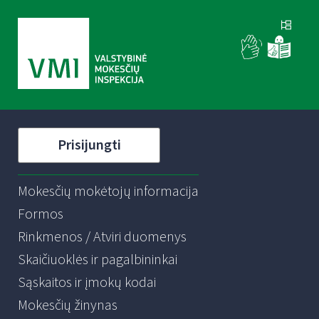
Prisijungti
Mokesčių mokėtojų informacija
Formos
Rinkmenos / Atviri duomenys
Skaičiuoklės ir pagalbininkai
Sąskaitos ir įmokų kodai
Mokesčių žinynas