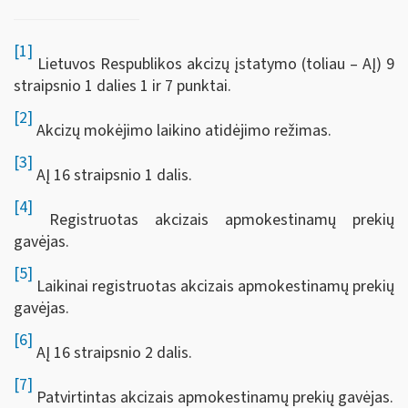
[1]
Lietuvos Respublikos akcizų įstatymo (toliau – AĮ) 9
straipsnio 1 dalies 1 ir 7 punktai.
[2]
Akcizų mokėjimo laikino atidėjimo režimas.
[3]
AĮ 16 straipsnio 1 dalis.
[4]
Registruotas akcizais apmokestinamų prekių
gavėjas.
[5]
Laikinai registruotas akcizais apmokestinamų prekių
gavėjas.
[6]
AĮ 16 straipsnio 2 dalis.
[7]
Patvirtintas akcizais apmokestinamų prekių gavėjas.