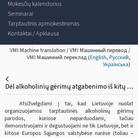
Mokesčių kalendorius
Seminarai
Tarptautinis apmokestinimas
Kontaktai / Apklausa
VMI Machine translation / VMI Машинный перевод /
VMI Машинний переклад (
English
,
Русский
,
Українська
)
Dėl alkoholinių gėrimų atgabenimo iš kitų Europos sąjungos valstybių narių į tarptautines parodas Lietuvoje bei akcizų sumokėjimo
Atsižvelgdami į tai, kad Lietuvoje nuolat
organizuojamos tarptautinės alkoholinių gėrimų
parodos, kuriose neparduodami, tačiau
demonstruojami ir degustuojami ne tik Lietuvoje, bet ir
kitose Europos Sąjungos valstybėse narėse (toliau –