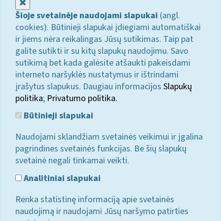
Uždaryti
Šioje svetainėje naudojami slapukai
(angl.
cookies). Būtinieji slapukai įdiegiami automatiškai
ir jiems nėra reikalingas Jūsų sutikimas. Taip pat
galite sutikti ir su kitų slapukų naudojimu. Savo
sutikimą bet kada galėsite atšaukti pakeisdami
interneto naršyklės nustatymus ir ištrindami
įrašytus slapukus. Daugiau informacijos
Slapukų
politika
;
Privatumo politika.
Būtinieji slapukai
Naudojami sklandžiam svetainės veikimui ir įgalina
pagrindines svetainės funkcijas. Be šių slapukų
svetainė negali tinkamai veikti.
Analitiniai slapukai
Renka statistinę informaciją apie svetainės
naudojimą ir naudojami Jūsų naršymo patirties