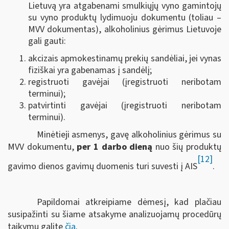
Lietuvą yra atgabenami smulkiųjų vyno gamintojų
su vyno produktų lydimuoju dokumentu (toliau –
MVV dokumentas), alkoholinius gėrimus Lietuvoje
gali gauti:
akcizais apmokestinamų prekių sandėliai, jei vynas
fiziškai yra gabenamas į sandėlį;
registruoti gavėjai (įregistruoti neribotam
terminui);
patvirtinti gavėjai (įregistruoti neribotam
terminui).
Minėtieji asmenys, gavę alkoholinius gėrimus su
MVV dokumentu,
per 1 darbo dieną
nuo šių produktų
[12]
gavimo dienos gavimų duomenis turi suvesti į AIS
.
Papildomai atkreipiame dėmesį, kad plačiau
susipažinti su šiame atsakyme analizuojamų procedūrų
taikymu galite
čia
.