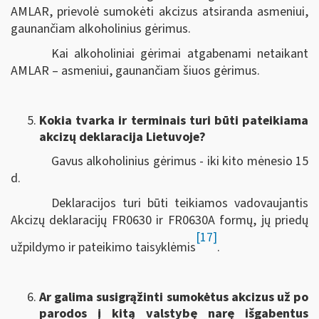
AMLAR, prievolė sumokėti akcizus atsiranda asmeniui,
gaunančiam alkoholinius gėrimus.
Kai alkoholiniai gėrimai atgabenami netaikant
AMLAR – asmeniui, gaunančiam šiuos gėrimus.
Kokia tvarka ir terminais turi būti pateikiama
akcizų deklaracija Lietuvoje?
Gavus alkoholinius gėrimus - iki kito mėnesio 15
d.
Deklaracijos turi būti teikiamos vadovaujantis
Akcizų deklaracijų FR0630 ir FR0630A formų, jų priedų
[17]
užpildymo ir pateikimo taisyklėmis
.
Ar galima susigrąžinti sumokėtus akcizus už po
parodos į kitą valstybę narę išgabentus