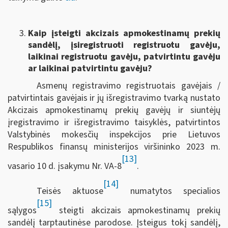
Kaip įsteigti akcizais apmokestinamų prekių
sandėlį, įsiregistruoti registruotu gavėju,
laikinai registruotu gavėju, patvirtintu gavėju
ar laikinai patvirtintu gavėju?
Asmenų registravimo registruotais gavėjais /
patvirtintais gavėjais ir jų išregistravimo tvarką nustato
Akcizais apmokestinamų prekių gavėjų ir siuntėjų
įregistravimo ir išregistravimo taisyklės, patvirtintos
Valstybinės mokesčių inspekcijos prie Lietuvos
Respublikos finansų ministerijos viršininko 2023 m.
[13]
vasario 10 d. įsakymu Nr. VA-8
.
[14]
Teisės aktuose
numatytos specialios
[15]
sąlygos
steigti akcizais apmokestinamų prekių
sandėlį tarptautinėse parodose. Įsteigus tokį sandėlį,