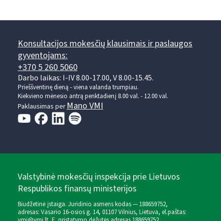
Konsultacijos mokesčių klausimais ir paslaugos
gyventojams:
+370 5 260 5060
Darbo laikas: I-IV 8.00-17.00, V 8.00-15.45.
Prieššventinę dieną - viena valanda trumpiau.
Kiekvieno mėnesio antrą penktadienį 8.00 val. - 12.00 val.
Mano VMI
Paklausimas per
Valstybinė mokesčių inspekcija prie Lietuvos
Respublikos finansų ministerijos
Biudžetinė įstaiga. Juridinio asmens kodas — 188659752,
adresas: Vasario 16-osios g. 14, 01107 Vilnius, Lietuva, el.paštas:
vmi@vmi.lt
, E. pristatymo dėžutės adresas 188659752