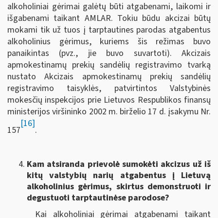
alkoholiniai gėrimai galėtų būti atgabenami, laikomi ir
išgabenami taikant AMLAR. Tokiu būdu akcizai būtų
mokami tik už tuos į tarptautines parodas atgabentus
alkoholinius gėrimus, kuriems šis režimas buvo
panaikintas (pvz., jie buvo suvartoti). Akcizais
apmokestinamų prekių sandėlių registravimo tvarką
nustato Akcizais apmokestinamų prekių sandėlių
registravimo taisyklės, patvirtintos Valstybinės
mokesčių inspekcijos prie Lietuvos Respublikos finansų
ministerijos viršininko 2002 m. birželio 17 d. įsakymu Nr.
[16]
157
.
Kam atsiranda prievolė sumokėti akcizus už iš
kitų valstybių narių atgabentus į Lietuvą
alkoholinius gėrimus, skirtus demonstruoti ir
degustuoti tarptautinėse parodose?
Kai alkoholiniai gėrimai atgabenami taikant