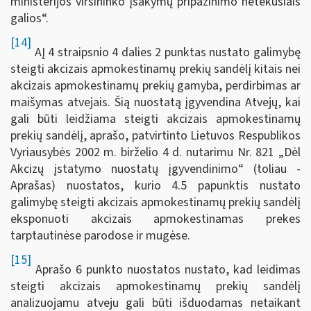
ministerijos viršininko įsakymų pripažinimo netekusiais
galios“.
[14]
AĮ 4 straipsnio 4 dalies 2 punktas nustato galimybę
steigti akcizais apmokestinamų prekių sandėlį kitais nei
akcizais apmokestinamų prekių gamyba, perdirbimas ar
maišymas atvejais. Šią nuostatą įgyvendina Atvejų, kai
gali būti leidžiama steigti akcizais apmokestinamų
prekių sandėlį, aprašo, patvirtinto Lietuvos Respublikos
Vyriausybės 2002 m. birželio 4 d. nutarimu Nr. 821 „Dėl
Akcizų įstatymo nuostatų įgyvendinimo“ (toliau -
Aprašas) nuostatos, kurio 4.5 papunktis nustato
galimybę steigti akcizais apmokestinamų prekių sandėlį
eksponuoti akcizais apmokestinamas prekes
tarptautinėse parodose ir mugėse.
[15]
Aprašo 6 punkto nuostatos nustato, kad leidimas
steigti akcizais apmokestinamų prekių sandėlį
analizuojamu atveju gali būti išduodamas netaikant