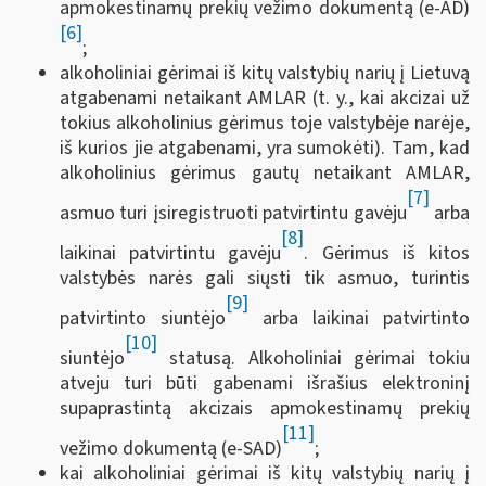
apmokestinamų prekių vežimo dokumentą (e-AD)
[6]
;
alkoholiniai gėrimai iš kitų valstybių narių į Lietuvą
atgabenami netaikant AMLAR (t. y., kai akcizai už
tokius alkoholinius gėrimus toje valstybėje narėje,
iš kurios jie atgabenami, yra sumokėti). Tam, kad
alkoholinius gėrimus gautų netaikant AMLAR,
[7]
asmuo turi įsiregistruoti patvirtintu gavėju
arba
[8]
laikinai patvirtintu gavėju
. Gėrimus iš kitos
valstybės narės gali siųsti tik asmuo, turintis
[9]
patvirtinto siuntėjo
arba laikinai patvirtinto
[10]
siuntėjo
statusą. Alkoholiniai gėrimai tokiu
atveju turi būti gabenami išrašius elektroninį
supaprastintą akcizais apmokestinamų prekių
[11]
vežimo dokumentą (e-SAD)
;
kai alkoholiniai gėrimai iš kitų valstybių narių į