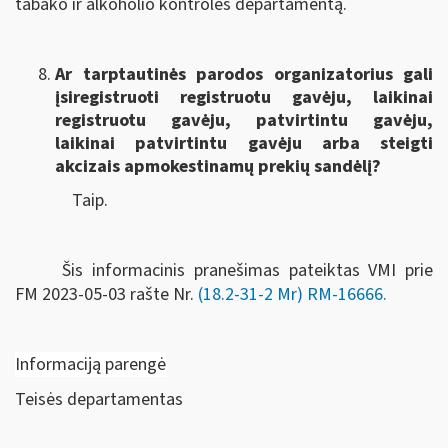
tabako ir alkoholio kontrolės departamentą.
Ar tarptautinės parodos organizatorius gali
įsiregistruoti registruotu gavėju, laikinai
registruotu gavėju, patvirtintu gavėju,
laikinai patvirtintu gavėju arba steigti
akcizais apmokestinamų prekių sandėlį?
Taip.
Šis informacinis pranešimas pateiktas VMI prie
FM
2023-05-03 rašte Nr.
(18.2-31-2 Mr) RM-16666
.
Informaciją parengė
Teisės departamentas