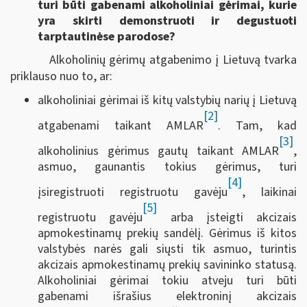
turi būti gabenami alkoholiniai gėrimai, kurie
yra skirti demonstruoti ir degustuoti
tarptautinėse parodose?
Alkoholinių gėrimų atgabenimo į Lietuvą tvarka
priklauso nuo to, ar:
alkoholiniai gėrimai iš kitų valstybių narių į Lietuvą
[2]
atgabenami taikant AMLAR
. Tam, kad
[3]
alkoholinius gėrimus gautų taikant AMLAR
,
asmuo, gaunantis tokius gėrimus, turi
[4]
įsiregistruoti registruotu gavėju
, laikinai
[5]
registruotu gavėju
arba įsteigti akcizais
apmokestinamų prekių sandėlį. Gėrimus iš kitos
valstybės narės gali siųsti tik asmuo, turintis
akcizais apmokestinamų prekių savininko statusą.
Alkoholiniai gėrimai tokiu atveju turi būti
gabenami išrašius elektroninį akcizais