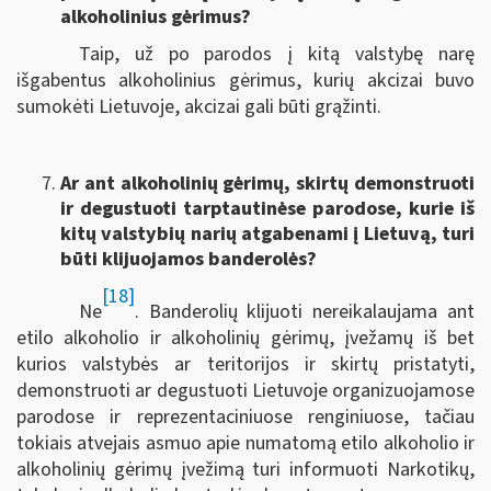
alkoholinius gėrimus?
Taip, už po parodos į kitą valstybę narę
išgabentus alkoholinius gėrimus, kurių akcizai buvo
sumokėti Lietuvoje, akcizai gali būti grąžinti.
Ar ant alkoholinių gėrimų, skirtų demonstruoti
ir degustuoti tarptautinėse parodose, kurie iš
kitų valstybių narių atgabenami į Lietuvą, turi
būti klijuojamos banderolės?
[18]
Ne
. Banderolių klijuoti nereikalaujama ant
etilo alkoholio ir alkoholinių gėrimų, įvežamų iš bet
kurios valstybės ar teritorijos ir skirtų pristatyti,
demonstruoti ar degustuoti Lietuvoje organizuojamose
parodose ir reprezentaciniuose renginiuose, tačiau
tokiais atvejais asmuo apie numatomą etilo alkoholio ir
alkoholinių gėrimų įvežimą turi informuoti Narkotikų,