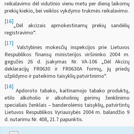
reikalavimo dėl vidutinio vienu metu per dieną laikomų
prekių kiekio, bei veiklos vykdymo trukmės reikalavimo.
[16]
„Dėl akcizais apmokestinamų prekių sandėlių
registravimo“.
[17]
Valstybinės mokesčių inspekcijos prie Lietuvos
Respublikos finansų ministerijos viršininko 2004 m.
gegužės 26 d. įsakymas Nr. VA-106 „Dėl Akcizų
deklaracijų FR0630 ir FR0630A formų, jų priedų
užpildymo ir pateikimo taisyklių patvirtinimo“.
[18]
Apdoroto tabako, kaitinamojo tabako produktų,
etilo alkoholio ir alkoholinių gėrimų ženklinimo
specialiais ženklais – banderolėmis taisyklių, patvirtintų
Lietuvos Respublikos Vyriausybės 2004 m. balandžio 9
d. nutarimu Nr. 408, 21.7 papunktis.