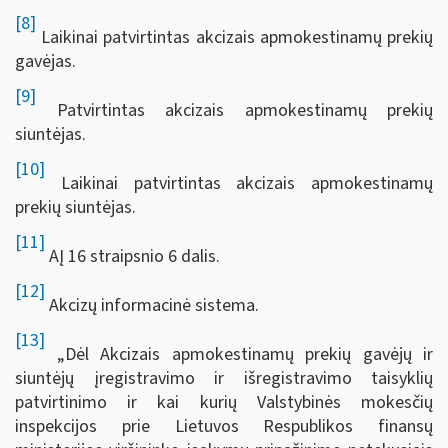
[8]
Laikinai patvirtintas akcizais apmokestinamų prekių
gavėjas.
[9]
Patvirtintas akcizais apmokestinamų prekių
siuntėjas.
[10]
Laikinai patvirtintas akcizais apmokestinamų
prekių siuntėjas.
[11]
AĮ 16 straipsnio 6 dalis.
[12]
Akcizų informacinė sistema.
[13]
„Dėl Akcizais apmokestinamų prekių gavėjų ir
siuntėjų įregistravimo ir išregistravimo taisyklių
patvirtinimo ir kai kurių Valstybinės mokesčių
inspekcijos prie Lietuvos Respublikos finansų