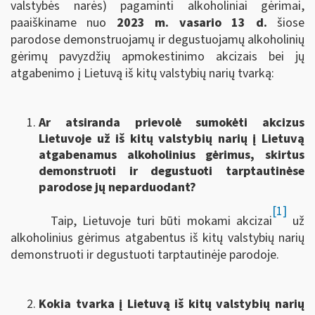
valstybės narės) pagaminti alkoholiniai gėrimai,
paaiškiname nuo
2023 m. vasario 13 d.
šiose
parodose demonstruojamų ir degustuojamų alkoholinių
gėrimų pavyzdžių apmokestinimo akcizais bei jų
atgabenimo į Lietuvą iš kitų valstybių narių tvarką:
Ar atsiranda prievolė sumokėti akcizus
Lietuvoje už iš kitų valstybių narių į Lietuvą
atgabenamus alkoholinius gėrimus, skirtus
demonstruoti ir degustuoti tarptautinėse
parodose jų neparduodant?
[1]
Taip, Lietuvoje turi būti mokami akcizai
už
alkoholinius gėrimus atgabentus iš kitų valstybių narių
demonstruoti ir degustuoti tarptautinėje parodoje.
Kokia tvarka į Lietuvą iš kitų valstybių narių