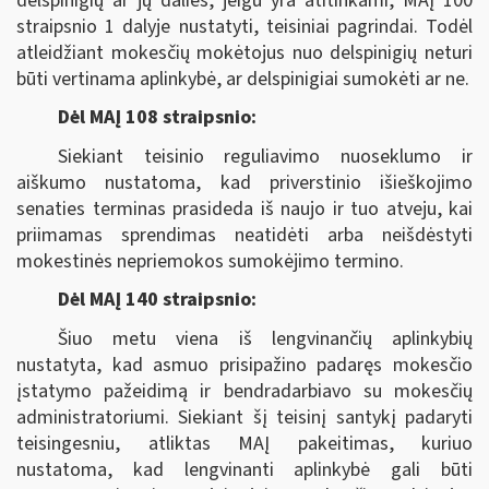
delspinigių ar jų dalies, jeigu yra atitinkami, MAĮ 100
straipsnio 1 dalyje nustatyti, teisiniai pagrindai. Todėl
atleidžiant mokesčių mokėtojus nuo delspinigių neturi
būti vertinama aplinkybė, ar delspinigiai sumokėti ar ne.
Dėl MAĮ 108 straipsnio:
Siekiant teisinio reguliavimo nuoseklumo ir
aiškumo nustatoma, kad priverstinio išieškojimo
senaties terminas prasideda iš naujo ir tuo atveju, kai
priimamas sprendimas neatidėti arba neišdėstyti
mokestinės nepriemokos sumokėjimo termino.
Dėl MAĮ 140 straipsnio:
Šiuo metu viena iš lengvinančių aplinkybių
nustatyta, kad asmuo prisipažino padaręs mokesčio
įstatymo pažeidimą ir bendradarbiavo su mokesčių
administratoriumi. Siekiant šį teisinį santykį padaryti
teisingesniu, atliktas MAĮ pakeitimas, kuriuo
nustatoma, kad lengvinanti aplinkybė gali būti