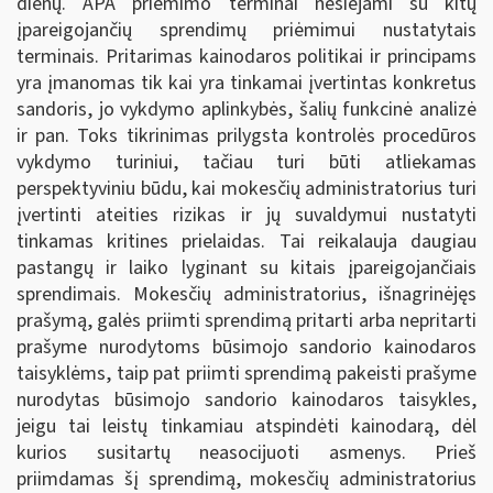
dienų. APA priėmimo terminai nesiejami su kitų
įpareigojančių sprendimų priėmimui nustatytais
terminais. Pritarimas kainodaros politikai ir principams
yra įmanomas tik kai yra tinkamai įvertintas konkretus
sandoris, jo vykdymo aplinkybės, šalių funkcinė analizė
ir pan. Toks tikrinimas prilygsta kontrolės procedūros
vykdymo turiniui, tačiau turi būti atliekamas
perspektyviniu būdu, kai mokesčių administratorius turi
įvertinti ateities rizikas ir jų suvaldymui nustatyti
tinkamas kritines prielaidas. Tai reikalauja daugiau
pastangų ir laiko lyginant su kitais įpareigojančiais
sprendimais. Mokesčių administratorius, išnagrinėjęs
prašymą, galės priimti sprendimą pritarti arba nepritarti
prašyme nurodytoms būsimojo sandorio kainodaros
taisyklėms, taip pat priimti sprendimą pakeisti prašyme
nurodytas būsimojo sandorio kainodaros taisykles,
jeigu tai leistų tinkamiau atspindėti kainodarą, dėl
kurios susitartų neasocijuoti asmenys. Prieš
priimdamas šį sprendimą, mokesčių administratorius