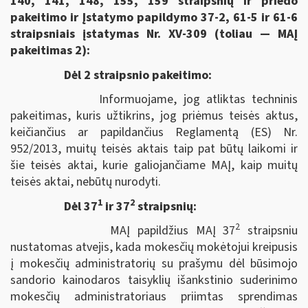
140, 141, 148, 155, 159 straipsnių ir priedo
pakeitimo ir Įstatymo papildymo 37-2, 61-5 ir 61-6
straipsniais įstatymas Nr. XV-309 (toliau — MAĮ
pakeitimas 2):
Dėl 2 straipsnio pakeitimo:
Informuojame, jog atliktas techninis
pakeitimas, kuris užtikrins, jog priėmus teisės aktus,
keičiančius ar papildančius Reglamentą (ES) Nr.
952/2013, muitų teisės aktais taip pat būtų laikomi ir
šie teisės aktai, kurie galiojančiame MAĮ, kaip muitų
teisės aktai, nebūtų nurodyti.
1
2
Dėl 37
ir 37
straipsnių:
2
MAĮ papildžius MAĮ 37
straipsniu
nustatomas atvejis, kada mokesčių mokėtojui kreipusis
į mokesčių administratorių su prašymu dėl būsimojo
sandorio kainodaros taisyklių išankstinio suderinimo
mokesčių administratoriaus priimtas sprendimas