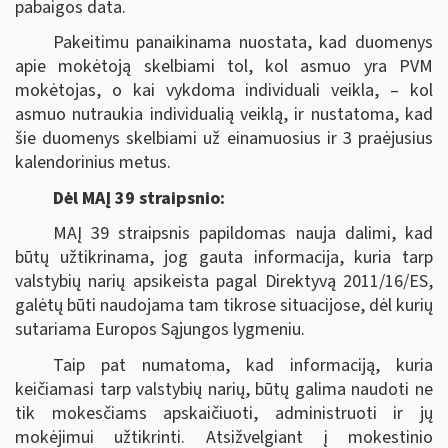
pabaigos data.
Pakeitimu panaikinama nuostata, kad duomenys
apie mokėtoją skelbiami tol, kol asmuo yra PVM
mokėtojas, o kai vykdoma individuali veikla, ‒ kol
asmuo nutraukia individualią veiklą, ir nustatoma, kad
šie duomenys skelbiami už einamuosius ir 3 praėjusius
kalendorinius metus.
Dėl MAĮ 39 straipsnio:
MAĮ 39 straipsnis papildomas nauja dalimi, kad
būtų užtikrinama, jog gauta informacija, kuria tarp
valstybių narių apsikeista pagal Direktyvą 2011/16/ES,
galėtų būti naudojama tam tikrose situacijose, dėl kurių
sutariama Europos Sąjungos lygmeniu.
Taip pat numatoma, kad informaciją, kuria
keičiamasi tarp valstybių narių, būtų galima naudoti ne
tik mokesčiams apskaičiuoti, administruoti ir jų
mokėjimui užtikrinti. Atsižvelgiant į mokestinio