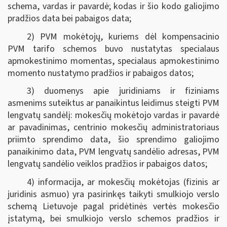
schema, vardas ir pavardė; kodas ir šio kodo galiojimo
pradžios data bei pabaigos data;
2) PVM mokėtojų, kuriems dėl kompensacinio
PVM tarifo schemos buvo nustatytas specialaus
apmokestinimo momentas, specialaus apmokestinimo
momento nustatymo pradžios ir pabaigos datos;
3) duomenys apie juridiniams ir fiziniams
asmenims suteiktus ar panaikintus leidimus steigti PVM
lengvatų sandėlį: mokesčių mokėtojo vardas ir pavardė
ar pavadinimas, centrinio mokesčių administratoriaus
priimto sprendimo data, šio sprendimo galiojimo
panaikinimo data, PVM lengvatų sandėlio adresas, PVM
lengvatų sandėlio veiklos pradžios ir pabaigos datos;
4) informacija, ar mokesčių mokėtojas (fizinis ar
juridinis asmuo) yra pasirinkęs taikyti smulkiojo verslo
schemą Lietuvoje pagal pridėtinės vertės mokesčio
įstatymą, bei smulkiojo verslo schemos pradžios ir