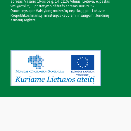
adresas: Vasario 16-osios g. 14, 01107 Vilnius, Lietuva, el.paštas:
vmi@vmi.lt
, E. pristatymo dėžutės adresas 188659752
Duomenys apie Valstybinę mokesčių inspekciją prie Lietuvos
Respublikos finansų ministerijos kaupiami ir saugomi Juridinių
asmenų registre