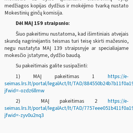
medžiagos kopijas dydžius ir mokėjimo tvarką nustato
Mokestinių ginčų komisija.
Dėl MAĮ 159 straipsnio:
Šiuo pakeitimu nustatoma, kad išimtiniais atvejais
skundą nagrinėjantis teismas turi teisę skirti mažesnio,
negu nustatyta MAĮ 139 straipsnyje ar specialiajame
mokesčio įstatyme, dydžio baudą.
Su pakeitimais galite susipažinti:
1) MAĮ pakeitimas 1
https://e-
seimas.lrs.lt/portal/legalAct/lt/TAD/884550b24b7b11f0a
jfwid=-ozdz6llmw
2) MAĮ pakeitimas 2
https://e-
seimas.lrs.lt/portal/legalAct/lt/TAD/7757eee051b411f0a
jfwid=-zyv0u2nq3