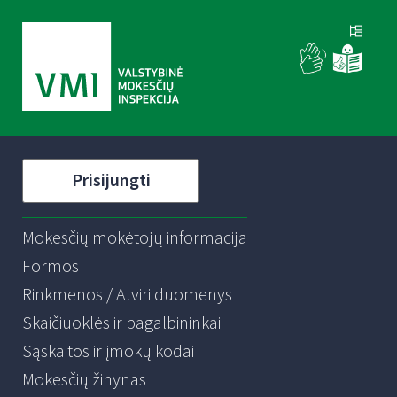
Prisijungti
Mokesčių mokėtojų informacija
Formos
Rinkmenos / Atviri duomenys
Skaičiuoklės ir pagalbininkai
Sąskaitos ir įmokų kodai
Mokesčių žinynas