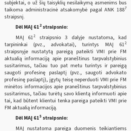
subjektai, o už šių taisyklių nesilaikymą asmenims bus
7
taikoma administracinė atsakomybė pagal ANK 188
straipsnį.
2
Dėl MAĮ 61
straipsnio:
2
MAĮ 61
straipsnio 3 dalyje nustatoma, kad
2
tarpininkai (pvz., advokatai), turintys MAĮ 61
straipsnyje nustatytą pareigą pateikti VMI prie FM
aktualią informaciją apie praneštinus tarpvalstybinius
susitarimus, tačiau tuo pat metu turintys ir pareigą
saugoti profesinę paslaptį (pvz., saugoti advokato
profesinę paslaptį), įgytų teisę neperduoti VMI prie FM
minėtos informacijos apie praneštinus tarpvalstybinius
susitarimus, tačiau turėtų savo klientą informuoti apie
tai, kad būtent klientui tenka pareiga pateikti VMI prie
FM aktualią informaciją.
5
Dėl MAĮ 61
straipsnio:
MAĮ nustatoma pareiga duomenis teikiantiems