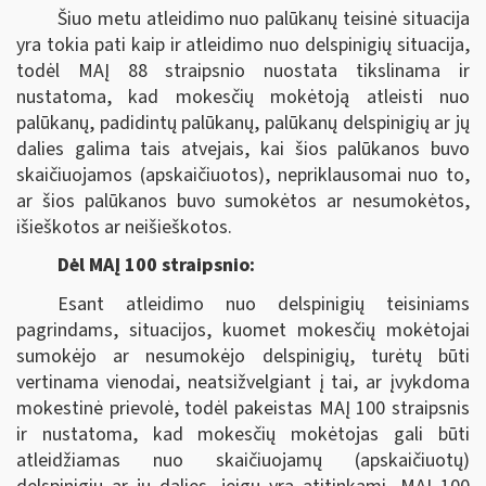
Šiuo metu atleidimo nuo palūkanų teisinė situacija
yra tokia pati kaip ir atleidimo nuo delspinigių situacija,
todėl MAĮ 88 straipsnio nuostata tikslinama ir
nustatoma, kad mokesčių mokėtoją atleisti nuo
palūkanų, padidintų palūkanų, palūkanų delspinigių ar jų
dalies galima tais atvejais, kai šios palūkanos buvo
skaičiuojamos (apskaičiuotos), nepriklausomai nuo to,
ar šios palūkanos buvo sumokėtos ar nesumokėtos,
išieškotos ar neišieškotos.
Dėl MAĮ 100 straipsnio:
Esant atleidimo nuo delspinigių teisiniams
pagrindams, situacijos, kuomet mokesčių mokėtojai
sumokėjo ar nesumokėjo delspinigių, turėtų būti
vertinama vienodai, neatsižvelgiant į tai, ar įvykdoma
mokestinė prievolė, todėl pakeistas MAĮ 100 straipsnis
ir nustatoma, kad mokesčių mokėtojas gali būti
atleidžiamas nuo skaičiuojamų (apskaičiuotų)