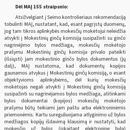
Dėl MAĮ 155 straipsnio:
Atsižvelgiant į Seimo kontrolieriaus rekomendaciją
tobulinti MAĮ, nustatant, kad, esant pagrįstų duomenų,
jog tam tikros aplinkybės mokesčių mokėtojui neleidžia
atvykti į Mokestinių ginčų komisiją susipažinti su ginčo
nagrinėjimo bylos medžiaga, mokesčių mokėtojo
prašymu Mokestinių ginčų komisija privalo pateikti
(išsiųsti) jam mokestinio ginčo bylos dokumentus (jų
dalį), MAĮ nustatoma, kad dokumentų kopijos
gaunamos atvykus į Mokestinių ginčų komisiją, o esant
objektyvioms aplinkybėms, dėl kurių mokesčių
mokėtojas negali atvykti į Mokestinių ginčų komisiją
susipažinti su nagrinėjamos bylos medžiaga, atitinkami
bylos dokumentai (kopijos) mokesčių mokėtojo
prašymu būtų teikiami jam paštu arba elektroninėmis
priemonėmis. Kartu sureguliuojama atlyginimo už bylos
medžiagos kopijų išdavimą klausimą ir nustatyti, kad
mokesčio už bylos (įskaitant elektroninę bylą)