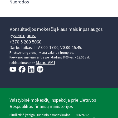
Nuorodos
Konsultacijos mokesčių klausimais ir paslaugos
gyventojams:
+370 5 260 5060
Darbo laikas: I-IV 8.00-17.00, V 8.00-15.45.
Prieššventinę dieną - viena valanda trumpiau.
Kiekvieno mėnesio antrą penktadienį 8.00 val. - 12.00 val.
Mano VMI
Paklausimas per
Valstybinė mokesčių inspekcija prie Lietuvos
Respublikos finansų ministerijos
Biudžetinė įstaiga. Juridinio asmens kodas — 188659752,