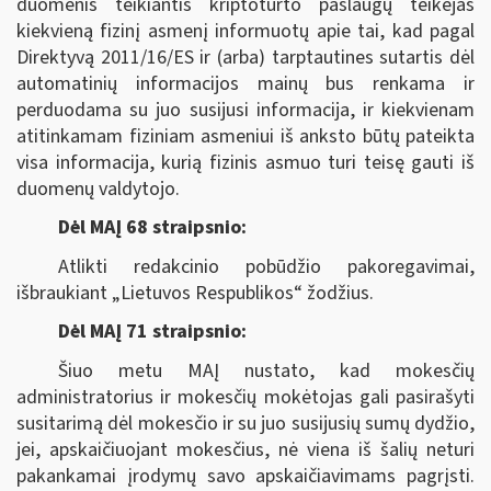
duomenis teikiantis kriptoturto paslaugų teikėjas
kiekvieną fizinį asmenį informuotų apie tai, kad pagal
Direktyvą 2011/16/ES ir (arba) tarptautines sutartis dėl
automatinių informacijos mainų bus renkama ir
perduodama su juo susijusi informacija, ir kiekvienam
atitinkamam fiziniam asmeniui iš anksto būtų pateikta
visa informacija, kurią fizinis asmuo turi teisę gauti iš
duomenų valdytojo.
Dėl MAĮ 68 straipsnio:
Atlikti redakcinio pobūdžio pakoregavimai,
išbraukiant „Lietuvos Respublikos“ žodžius.
Dėl MAĮ 71 straipsnio:
Šiuo metu MAĮ nustato, kad mokesčių
administratorius ir mokesčių mokėtojas gali pasirašyti
susitarimą dėl mokesčio ir su juo susijusių sumų dydžio,
jei, apskaičiuojant mokesčius, nė viena iš šalių neturi
pakankamai įrodymų savo apskaičiavimams pagrįsti.