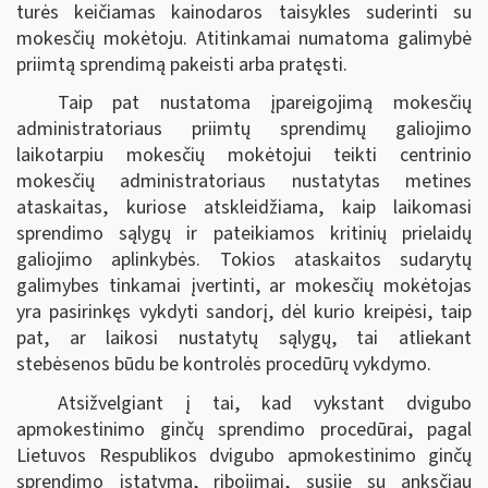
turės keičiamas kainodaros taisykles suderinti su
mokesčių mokėtoju. Atitinkamai numatoma galimybė
priimtą sprendimą pakeisti arba pratęsti.
Taip pat nustatoma įpareigojimą mokesčių
administratoriaus priimtų sprendimų galiojimo
laikotarpiu mokesčių mokėtojui teikti centrinio
mokesčių administratoriaus nustatytas metines
ataskaitas, kuriose atskleidžiama, kaip laikomasi
sprendimo sąlygų ir pateikiamos kritinių prielaidų
galiojimo aplinkybės. Tokios ataskaitos sudarytų
galimybes tinkamai įvertinti, ar mokesčių mokėtojas
yra pasirinkęs vykdyti sandorį, dėl kurio kreipėsi, taip
pat, ar laikosi nustatytų sąlygų, tai atliekant
stebėsenos būdu be kontrolės procedūrų vykdymo.
Atsižvelgiant į tai, kad vykstant dvigubo
apmokestinimo ginčų sprendimo procedūrai, pagal
Lietuvos Respublikos dvigubo apmokestinimo ginčų
sprendimo įstatymą, ribojimai, susiję su anksčiau