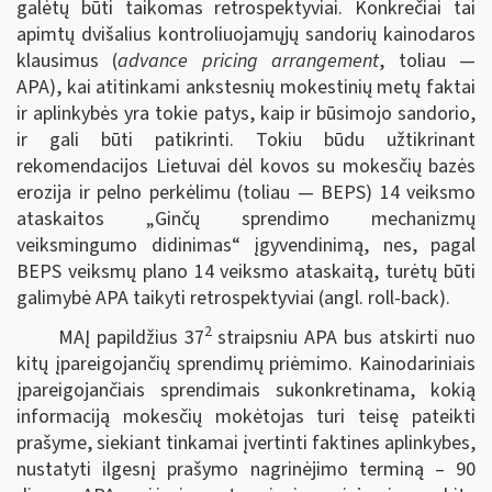
galėtų būti taikomas retrospektyviai. Konkrečiai tai
apimtų dvišalius kontroliuojamųjų sandorių kainodaros
klausimus (
advance pricing arrangement
, toliau —
APA), kai atitinkami ankstesnių mokestinių metų faktai
ir aplinkybės yra tokie patys, kaip ir būsimojo sandorio,
ir gali būti patikrinti. Tokiu būdu užtikrinant
rekomendacijos Lietuvai dėl kovos su mokesčių bazės
erozija ir pelno perkėlimu (toliau — BEPS) 14 veiksmo
ataskaitos „Ginčų sprendimo mechanizmų
veiksmingumo didinimas“ įgyvendinimą, nes, pagal
BEPS veiksmų plano 14 veiksmo ataskaitą, turėtų būti
galimybė APA taikyti retrospektyviai (angl. roll-back).
2
MAĮ papildžius 37
straipsniu APA bus atskirti nuo
kitų įpareigojančių sprendimų priėmimo. Kainodariniais
įpareigojančiais sprendimais sukonkretinama, kokią
informaciją mokesčių mokėtojas turi teisę pateikti
prašyme, siekiant tinkamai įvertinti faktines aplinkybes,
nustatyti ilgesnį prašymo nagrinėjimo terminą – 90