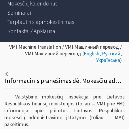
Mokesčių kalendorius
Seminarai
Tarptautinis apmokestinimas
Kontaktai / Apklausa
VMI Machine translation / VMI Машинный перевод /
VMI Машинний переклад (
English
,
Русский
,
Українська
)
Informacinis pranešimas dėl Mokesčių administravimo įstatymo pakeitimo
Valstybinė mokesčių inspekcija prie Lietuvos
Respublikos finansų ministerijos (toliau — VMI prie FM)
informuoja apie priimtus Lietuvos Respublikos
mokesčių administravimo įstatymo (toliau — MAĮ)
pakeitimus.