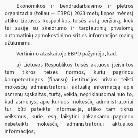
Ekonomikos ir bendradarbiavimo ir plėtros
organizacija (toliau — EBPO) 2023 metų liepos mėnesį
atliko Lietuvos Respublikos teisės aktų peržiūrą, kiek
tai susiję su skaidrumo ir tarptautinių privalomų
automatinių apmokestinimo srities informacijos mainų
užtikrinimu.
Vertinimo ataskaitoje EBPO pažymėjo, kad:
a) Lietuvos Respublikos teisės aktuose įteisintos
tam tikros teisės normos, kurių pagrindu
kompetentingos (finansų) institucijos privalo teikti
mokesčių administratoriui aktualią informaciją apie
asmenų sąskaitas, turtą, veiklą, nepriklausomai nuo to,
kad asmenys, apie kuriuos mokesčių administratoriui
turi būti pateikta informacija, atliko tam tikrus
veiksmus, kurie, esą, laikytini pakankamu pagrindu
nebeteikti mokesčių administratoriui aktualios
informacijos;