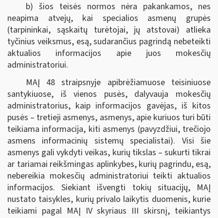
b) šios teisės normos nėra pakankamos, nes
neapima atvejų, kai specialios asmenų grupės
(tarpininkai, sąskaitų turėtojai, jų atstovai) atlieka
tyčinius veiksmus, esą, sudarančius pagrindą nebeteikti
aktualios informacijos apie juos mokesčių
administratoriui.
MAĮ 48 straipsnyje apibrėžiamuose teisiniuose
santykiuose, iš vienos pusės, dalyvauja mokesčių
administratorius, kaip informacijos gavėjas, iš kitos
pusės – tretieji asmenys, asmenys, apie kuriuos turi būti
teikiama informacija, kiti asmenys (pavyzdžiui, trečiojo
asmens informacinių sistemų specialistai). Visi šie
asmenys gali vykdyti veikas, kurių tikslas – sukurti tikrai
ar tariamai reikšmingas aplinkybes, kurių pagrindu, esą,
nebereikia mokesčių administratoriui teikti aktualios
informacijos. Siekiant išvengti tokių situacijų, MAĮ
nustato taisykles, kurių privalo laikytis duomenis, kurie
teikiami pagal MAĮ IV skyriaus III skirsnį, teikiantys