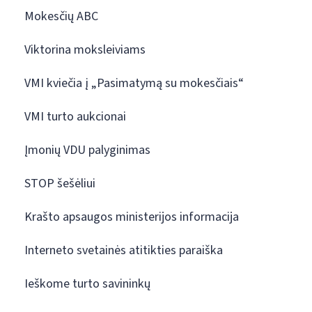
Mokesčių ABC
Viktorina moksleiviams
VMI kviečia į „Pasimatymą su mokesčiais“
VMI turto aukcionai
Įmonių VDU palyginimas
STOP šešėliui
Krašto apsaugos ministerijos informacija
Interneto svetainės atitikties paraiška
Ieškome turto savininkų