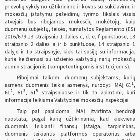
prievolių vykdymo užtikrinimo ir kovos su sukčiavimu ir
mokesčių įstatymų pažeidimų tyrimo tikslais visais
atvejais bus ribojamos mokesčių mokėtojų, kaip
duomenų subjektų, teisės, numatytos Reglamento (ES)
2016/679 13 straipsnio 1 dalies c, d, e, f punktuose, 13
straipsnio 2 dalies a ir b punktuose, 14 straipsnio 1
dalyje ir 15 straipsnyje, kiek tai susiję su informacija,
kuria keičiamasi su užsienio valstybių narių mokesčių
administracijomis (kompetentingomis institucijomis).
Ribojimai taikomi duomenų subjektams, kurių
1
asmens duomenis teikia asmenys, nurodyti MAĮ 61
,
2
3
5
61
, 61
, 61
straipsniuose ir tik ta apimtimi, kuri
informacija teikiama Valstybinei mokesčių inspekcijai.
Taip pat papildomai MAĮ įtvirtinta bendroji
nuostata, pagal kurią užtikrinama, kad kiekviena
duomenis teikianti finansų įstaiga, tarpininkas,
duomenis teikiantis platformos operatorius arba