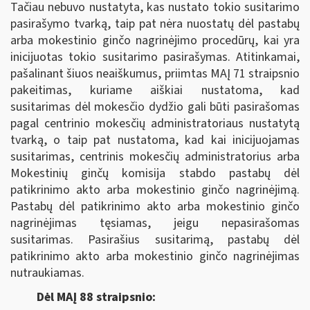
Tačiau nebuvo nustatyta, kas nustato tokio susitarimo
pasirašymo tvarką, taip pat nėra nuostatų dėl pastabų
arba mokestinio ginčo nagrinėjimo procedūrų, kai yra
inicijuotas tokio susitarimo pasirašymas. Atitinkamai,
pašalinant šiuos neaiškumus, priimtas MAĮ 71 straipsnio
pakeitimas, kuriame aiškiai nustatoma, kad
susitarimas dėl mokesčio dydžio gali būti pasirašomas
pagal centrinio mokesčių administratoriaus nustatytą
tvarką, o taip pat nustatoma, kad kai inicijuojamas
susitarimas, centrinis mokesčių administratorius arba
Mokestinių ginčų komisija stabdo pastabų dėl
patikrinimo akto arba mokestinio ginčo nagrinėjimą.
Pastabų dėl patikrinimo akto arba mokestinio ginčo
nagrinėjimas tęsiamas, jeigu nepasirašomas
susitarimas. Pasirašius susitarimą, pastabų dėl
patikrinimo akto arba mokestinio ginčo nagrinėjimas
nutraukiamas.
Dėl MAĮ 88 straipsnio: