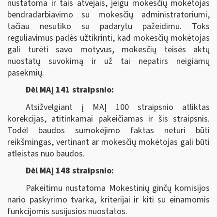
nustatoma ir tais atvejais, jeigu mokesčių mokėtojas
bendradarbiavimo su mokesčių administratoriumi,
tačiau nesutiko su padarytu pažeidimu. Toks
reguliavimus padės užtikrinti, kad mokesčių mokėtojas
gali turėti savo motyvus, mokesčių teisės aktų
nuostatų suvokimą ir už tai nepatirs neigiamų
pasekmių.
Dėl MAĮ 141 straipsnio:
Atsižvelgiant į MAĮ 100 straipsnio atliktas
korekcijas, atitinkamai pakeičiamas ir šis straipsnis.
Todėl baudos sumokėjimo faktas neturi būti
reikšmingas, vertinant ar mokesčių mokėtojas gali būti
atleistas nuo baudos.
Dėl MAĮ 148 straipsnio:
Pakeitimu nustatoma Mokestinių ginčų komisijos
nario paskyrimo tvarka, kriterijai ir kiti su einamomis
funkcijomis susijusios nuostatos.