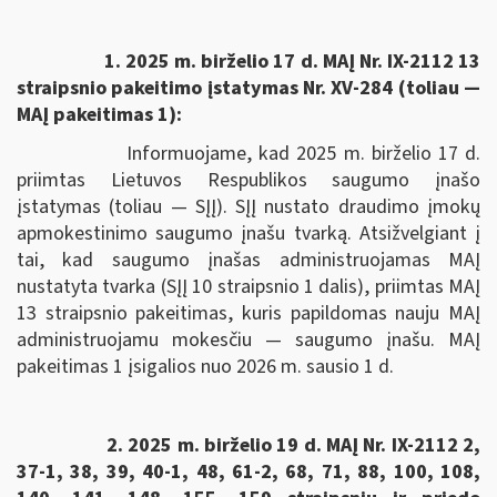
1. 2025 m. birželio 17 d. MAĮ Nr. IX-2112 13
straipsnio pakeitimo įstatymas Nr. XV-284 (toliau —
MAĮ pakeitimas 1):
Informuojame, kad 2025 m. birželio 17 d.
priimtas Lietuvos Respublikos saugumo įnašo
įstatymas (toliau — SĮĮ). SĮĮ nustato draudimo įmokų
apmokestinimo saugumo įnašu tvarką. Atsižvelgiant į
tai, kad saugumo įnašas administruojamas MAĮ
nustatyta tvarka (SĮĮ 10 straipsnio 1 dalis), priimtas MAĮ
13 straipsnio pakeitimas, kuris papildomas nauju MAĮ
administruojamu mokesčiu — saugumo įnašu. MAĮ
pakeitimas 1 įsigalios nuo 2026 m. sausio 1 d.
2. 2025 m. birželio 19 d. MAĮ Nr. IX-2112 2,
37-1, 38, 39, 40-1, 48, 61-2, 68, 71, 88, 100, 108,