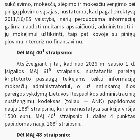
sukčiavimo, mokesčių slėpimo ir mokesčių vengimo bei
pinigų plovimo sąsajas, nustatoma, kad pagal Direktyvą
2011/16/ES valstybių narių perduodamą informaciją
galima naudoti muitams apskaičiuoti, administruoti ir
jų mokėjimui užtikrinti, taip pat kovoje su pinigų
plovimu ir terorizmo finansavimu.
1
Dėl MAĮ 40
straipsnio:
Atsižvelgiant į tai, kad nuo 2026 m. sausio 1 d.
5
įsigalios MAĮ 61
straipsnis, nustatantis pareigą
kriptoturto paslaugų teikėjams teikti informaciją
mokesčių administratoriui, o už netinkamą šios
pareigos vykdymą Lietuvos Respublikos administracinių
nusižengimų kodeksas (toliau — ANK) papildomas
6
nauju 188
straipsniu, kuriame nustatyta sankcija viršija
1
1500 eurų, MAĮ 40
straipsnio 1 dalies 4 punktas
6
papildomas nauju 188
straipsniu.
Dėl MAĮ 48 straipsnio: