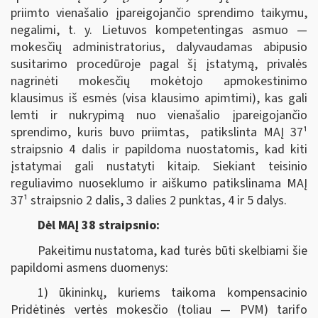
priimto vienašalio įpareigojančio sprendimo taikymu,
negalimi, t. y. Lietuvos kompetentingas asmuo —
mokesčių administratorius, dalyvaudamas abipusio
susitarimo procedūroje pagal šį įstatymą, privalės
nagrinėti mokesčių mokėtojo apmokestinimo
klausimus iš esmės (visa klausimo apimtimi), kas gali
lemti ir nukrypimą nuo vienašalio įpareigojančio
sprendimo, kuris buvo priimtas, patikslinta MAĮ 37¹
straipsnio 4 dalis ir papildoma nuostatomis, kad kiti
įstatymai gali nustatyti kitaip. Siekiant teisinio
reguliavimo nuoseklumo ir aiškumo patikslinama MAĮ
37¹ straipsnio 2 dalis, 3 dalies 2 punktas, 4 ir 5 dalys.
Dėl MAĮ 38 straipsnio:
Pakeitimu nustatoma, kad turės būti skelbiami šie
papildomi asmens duomenys:
1) ūkininkų, kuriems taikoma kompensacinio
Pridėtinės vertės mokesčio (toliau — PVM) tarifo