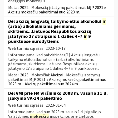
energijos mokėtojus...
Metai:
2022
Mokesčių įstatymų pakeitimai:
MĮP 2021 »
Akcizų mokesčių pakeitimai nuo 2023 m.
Dėl akcizų lengvatų taikymo etilo alkoholiui
ir
(arba) alkoholiniams gėrimams,
skirtiems...Lietuvos Respublikos akcizų
įstatymo 27 straipsnio 1 dalies 4–7
ir
9
punktuose nurodytiems
Web turinio sąrašas
2023-10-17
Informuojame, kad patvirtintas[1] Akcizų lengvatų
taikymo etilo alkoholiui ir (arba) alkoholiniams
gėrimams, skirtiems Lietuvos Respublikos akcizų
įstatymo 27 straipsnio 1 dalies 4–7 ir 9 punktuose...
Metai:
2023
Mokesčiai:
Akcizai
Mokesčių įstatymų
pakeitimai:
MĮP 2021 » Akcizų mokesčių pakeitimai nuo
2023 m.
Akcizų pakeitimai nuo 2024 m.
Dėl VMI prie FM viršininko 2008 m. vasario 11 d.
įsakymo VA-14 pakeitimo
Web turinio sąrašas
2023-01-04
Informuojame, kad nuo 2023 m. sausio 1 d. įsigaliojo
Valstybinės
mokesčių
inspekcijos prie Lietuvos