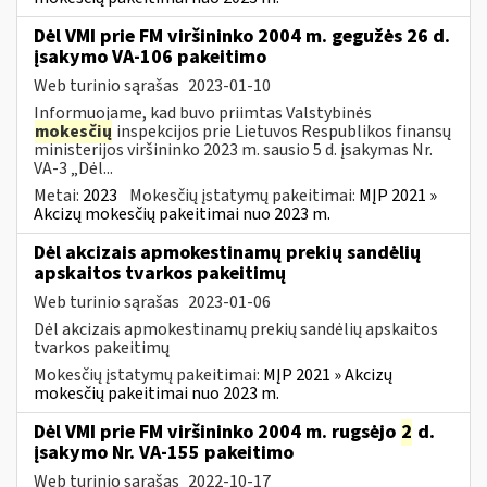
Dėl VMI prie FM viršininko 2004 m. gegužės 26 d.
įsakymo VA-106 pakeitimo
Web turinio sąrašas
2023-01-10
Informuojame, kad buvo priimtas Valstybinės
mokesčių
inspekcijos prie Lietuvos Respublikos finansų
ministerijos viršininko 2023 m. sausio 5 d. įsakymas Nr.
VA-3 „Dėl...
Metai:
2023
Mokesčių įstatymų pakeitimai:
MĮP 2021 »
Akcizų mokesčių pakeitimai nuo 2023 m.
Dėl akcizais apmokestinamų prekių sandėlių
apskaitos tvarkos pakeitimų
Web turinio sąrašas
2023-01-06
Dėl akcizais apmokestinamų prekių sandėlių apskaitos
tvarkos pakeitimų
Mokesčių įstatymų pakeitimai:
MĮP 2021 » Akcizų
mokesčių pakeitimai nuo 2023 m.
Dėl VMI prie FM viršininko 2004 m. rugsėjo
2
d.
įsakymo Nr. VA-155 pakeitimo
Web turinio sąrašas
2022-10-17