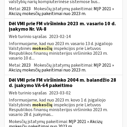
valstybių narių kompiuterinėse sistemose bus...
Metai:
2023
Mokesčių įstatymų pakeitimai:
MĮP 2021 »
Akcizų mokesčių pakeitimai nuo 2023 m.
Dėl VMI prie FM viršininko 2023 m. vasario 10 d.
įsakymo Nr. VA-8
Web turinio sąrašas
2023-02-14
Informuojame, kad nuo 2023 m. vasario 13 d. įsigaliojo
Valstybinės
mokesčių
inspekcijos prie Lietuvos
Respublikos finansų ministerijos viršininko 2023 m.
vasario 10 d....
Metai:
2023
Mokesčių įstatymų pakeitimai:
MĮP 2021 »
Akcizų mokesčių pakeitimai nuo 2023 m.
Dėl VMI prie FM viršininko 2004 m. balandžio 28
d. įsakymo VA-64 pakeitimo
Web turinio sąrašas
2023-03-02
Informuojame, kad nuo 2023 m. kovo 1 d. įsigaliojo
Valstybinės
mokesčių
inspekcijos prie Lietuvos
Respublikos finansų ministerijos viršininko 2023 m.
vasario 28 d. įsakymas...
Mokesčių įstatymų pakeitimai:
MĮP 2021 » Akcizų
mokesčių pakeitimai nuo 2023 m.