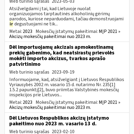
Web turinio sąrašas
2023-05-03
Atsižvelgdami į tai, kad Lietuvoje nuolat
organizuojamos tarptautinės alkoholinių gėrimų
parodos, kuriose neparduodami, tačiau demonstruojami
ir
degustuojami ne tik...
Metai:
2023
Mokesčių įstatymų pakeitimai:
MĮP 2021 »
Akcizų mokesčių pakeitimai nuo 2023 m.
Dėl importuojamų akcizais apmokestinamų
prekių gabenimo, kad neatsirastų prievolės
mokėti importo akcizus, tvarkos aprašo
patvirtinimo
Web turinio sąrašas
2023-09-19
Informuojame, kad, atsižvelgiant į Lietuvos Respublikos
Vyriausybės 2002 m. vasario 15 d. nutarimo Nr. 235[1]
1.5.2 papunktį[2], buvo priimtas Valstybinės mokesčių
inspekcijos prie Lietuvos...
Metai:
2023
Mokesčių įstatymų pakeitimai:
MĮP 2021 »
Akcizų mokesčių pakeitimai nuo 2023 m.
Dėl Lietuvos Respublikos akcizų įstatymo
pakeitimo nuo 2023 m. vasario 13 d.
Web turinio sąrašas
2023-02-10