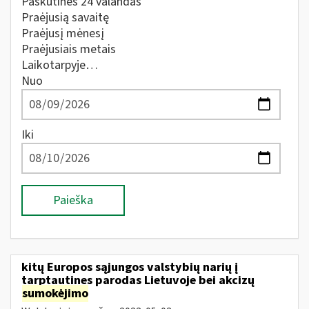
Paskutines 24 valandas
Praėjusią savaitę
Praėjusį mėnesį
Praėjusiais metais
Laikotarpyje…
Nuo
Iki
Paieška
kitų Europos sąjungos valstybių narių į
tarptautines parodas Lietuvoje bei akcizų
sumokėjimo