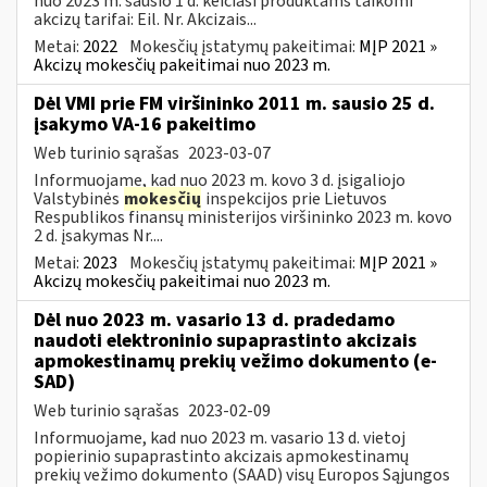
nuo 2023 m. sausio 1 d. keičiasi produktams taikomi
akcizų tarifai: Eil. Nr. Akcizais...
Metai:
2022
Mokesčių įstatymų pakeitimai:
MĮP 2021 »
Akcizų mokesčių pakeitimai nuo 2023 m.
Dėl VMI prie FM viršininko 2011 m. sausio 25 d.
įsakymo VA-16 pakeitimo
Web turinio sąrašas
2023-03-07
Informuojame, kad nuo 2023 m. kovo 3 d. įsigaliojo
Valstybinės
mokesčių
inspekcijos prie Lietuvos
Respublikos finansų ministerijos viršininko 2023 m. kovo
2 d. įsakymas Nr....
Metai:
2023
Mokesčių įstatymų pakeitimai:
MĮP 2021 »
Akcizų mokesčių pakeitimai nuo 2023 m.
Dėl nuo 2023 m. vasario 13 d. pradedamo
naudoti elektroninio supaprastinto akcizais
apmokestinamų prekių vežimo dokumento (e-
SAD)
Web turinio sąrašas
2023-02-09
Informuojame, kad nuo 2023 m. vasario 13 d. vietoj
popierinio supaprastinto akcizais apmokestinamų
prekių vežimo dokumento (SAAD) visų Europos Sąjungos