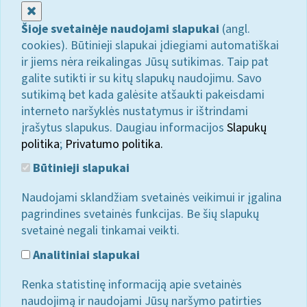
Uždaryti
Šioje svetainėje naudojami slapukai
(angl.
cookies). Būtinieji slapukai įdiegiami automatiškai
ir jiems nėra reikalingas Jūsų sutikimas. Taip pat
galite sutikti ir su kitų slapukų naudojimu. Savo
sutikimą bet kada galėsite atšaukti pakeisdami
interneto naršyklės nustatymus ir ištrindami
įrašytus slapukus. Daugiau informacijos
Slapukų
politika
;
Privatumo politika.
Būtinieji slapukai
Naudojami sklandžiam svetainės veikimui ir įgalina
pagrindines svetainės funkcijas. Be šių slapukų
svetainė negali tinkamai veikti.
Analitiniai slapukai
Renka statistinę informaciją apie svetainės
naudojimą ir naudojami Jūsų naršymo patirties