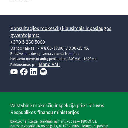
Konsultacijos mokesčių klausimais ir paslaugos
gyventojams:
+370 5 260 5060
Darbo laikas: I-IV 8.00-17.00, V 8.00-15.45.
Prieššventinę dieną - viena valanda trumpiau.
Kiekvieno mėnesio antrą penktadienį 8.00 val. - 12.00 val.
Mano VMI
Paklausimas per
Valstybinė mokesčių inspekcija prie Lietuvos
Respublikos finansų ministerijos
Biudžetinė įstaiga. Juridinio asmens kodas — 188659752,
adresas: Vasario 16-osios g. 14, 01107 Vilnius, Lietuva, el.paštas: