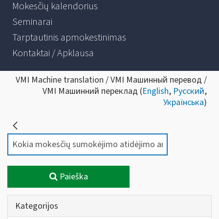
Mokesčių kalendorius
Seminarai
Tarptautinis apmokestinimas
Kontaktai / Apklausa
VMI Machine translation / VMI Машинный перевод /
VMI Машинний переклад (
English
,
Русский
,
Українська
)
Paieška
Kategorijos