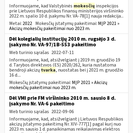
Informuojame, kad Valstybinės
mokesčių
inspekcijos
prie Lietuvos Respublikos finansų ministerijos viršininko
2022 m. spalio 10 d. įsakymu Nr. VA-78[1] nauja redakcija...
Metai:
2022
Mokesčių įstatymų pakeitimai:
MĮP 2021 »
Akcizų mokesčių pakeitimai nuo 2023 m.
Dėl kolegialių institucijų 2010 m. rugsėjo 3 d.
įsakymo Nr. VA-97/1B-553 pakeitimo
Web turinio sąrašas
2022-07-11
Informuojame, kad, atsižvelgiant į 2019 m. gruodžio 19
d. Tarybos direktyvos (ES) 2020/262, kuria nustatoma
bendroji akcizų
tvarka
, nuostatas bei į 2021 m. gruodžio
16 d....
Mokesčių įstatymų pakeitimai:
MĮP 2021 » Akcizų
mokesčių pakeitimai nuo 2023 m.
Dėl VMI prie FM viršininko 2010 m. sausio 8 d.
įsakymo Nr. VA-6 pakeitimo
Web turinio sąrašas
2022-09-06
Informuojame, kad, atsižvelgiant į Lietuvos Respublikos
akcizų įstatymo pakeitimą Nr. XIV-777[1] pagal kurį nuo
2023 m. sausio 1 d. panaikinamas reikalavimas elektros