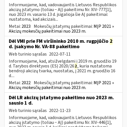
Informuojame, kad, vadovaujantis Lietuvos Respublikos
akcizų įstatymo (toliau − AĮ) pakeitimu Nr. XIV-777[1],
nuo 2023 m. vasario 13 d. įsigalioja šie AĮ pakeitimai:
nustatoma, kad akcizais...
Metai:
2023
Mokesčių įstatymų pakeitimai:
MĮP 2021 »
Akcizų mokesčių pakeitimai nuo 2023 m.
Dėl VMI prie FM viršininko 2010 m. rugpjūčio
2
d. įsakymo Nr. VA-88 pakeitimo
Web turinio sąrašas
2022-07-11
Informuojame, kad, atsižvelgdami į 2019 m. gruodžio 19
d. Tarybos direktyvos (ES) 2020/26
2
, kuria nustatoma
bendroji akcizų tvarka, nuostatas, į 2021 m. gruodžio 16
d....
Metai:
2022
Mokesčių įstatymų pakeitimai:
MĮP 2021 »
Akcizų mokesčių pakeitimai nuo 2023 m.
Dėl LR akcizų įstatymo pakeitimo nuo 2023 m.
sausio 1 d.
Web turinio sąrašas
2022-11-23
Informuojame, kad, vadovaujantis Lietuvos Respublikos
akcizų įstatymo (toliau − AĮ) pakeitimu Nr. XIV-446[1],