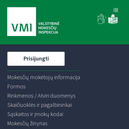
Prisijungti
Mokesčių mokėtojų informacija
Formos
Rinkmenos / Atviri duomenys
Skaičiuoklės ir pagalbininkai
Sąskaitos ir įmokų kodai
Mokesčių žinynas