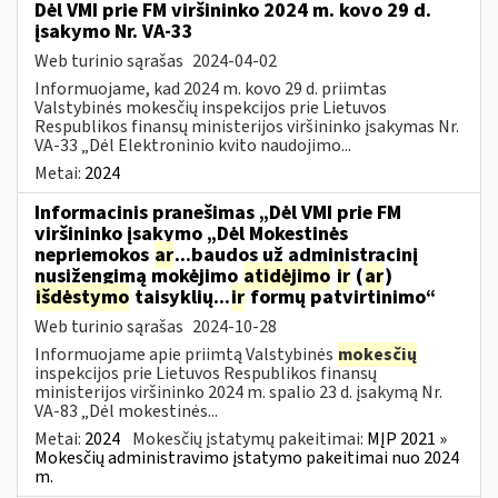
Dėl VMI prie FM viršininko 2024 m. kovo 29 d.
įsakymo Nr. VA-33
Web turinio sąrašas
2024-04-02
Informuojame, kad 2024 m. kovo 29 d. priimtas
Valstybinės mokesčių inspekcijos prie Lietuvos
Respublikos finansų ministerijos viršininko įsakymas Nr.
VA-33 „Dėl Elektroninio kvito naudojimo...
Metai:
2024
Informacinis pranešimas „Dėl VMI prie FM
viršininko įsakymo „Dėl Mokestinės
nepriemokos
ar
...baudos už administracinį
nusižengimą mokėjimo
atidėjimo
ir
(
ar
)
išdėstymo
taisyklių...
ir
formų patvirtinimo“
Web turinio sąrašas
2024-10-28
Informuojame apie priimtą Valstybinės
mokesčių
inspekcijos prie Lietuvos Respublikos finansų
ministerijos viršininko 2024 m. spalio 23 d. įsakymą Nr.
VA-83 „Dėl mokestinės...
Metai:
2024
Mokesčių įstatymų pakeitimai:
MĮP 2021 »
Mokesčių administravimo įstatymo pakeitimai nuo 2024
m.