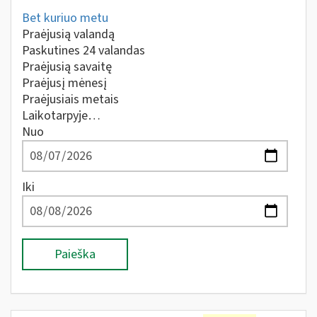
Bet kuriuo metu
Praėjusią valandą
Paskutines 24 valandas
Praėjusią savaitę
Praėjusį mėnesį
Praėjusiais metais
Laikotarpyje…
Nuo
Iki
Paieška