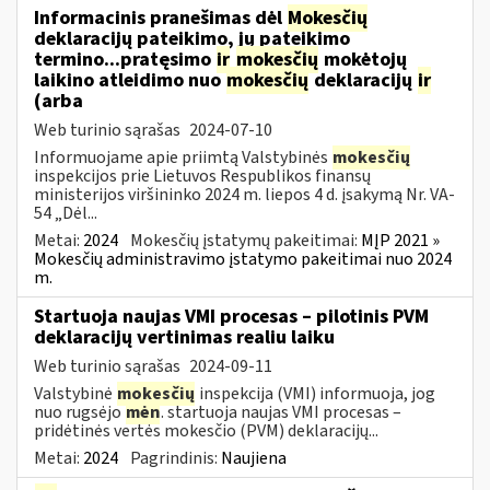
Informacinis pranešimas dėl
Mokesčių
deklaracijų pateikimo, jų pateikimo
termino...pratęsimo
ir
mokesčių
mokėtojų
laikino atleidimo nuo
mokesčių
deklaracijų
ir
(arba
Web turinio sąrašas
2024-07-10
Informuojame apie priimtą Valstybinės
mokesčių
inspekcijos prie Lietuvos Respublikos finansų
ministerijos viršininko 2024 m. liepos 4 d. įsakymą Nr. VA-
54 „Dėl...
Metai:
2024
Mokesčių įstatymų pakeitimai:
MĮP 2021 »
Mokesčių administravimo įstatymo pakeitimai nuo 2024
m.
Startuoja naujas VMI procesas – pilotinis PVM
deklaracijų vertinimas realiu laiku
Web turinio sąrašas
2024-09-11
Valstybinė
mokesčių
inspekcija (VMI) informuoja, jog
nuo rugsėjo
mėn
. startuoja naujas VMI procesas –
pridėtinės vertės mokesčio (PVM) deklaracijų...
Metai:
2024
Pagrindinis:
Naujiena