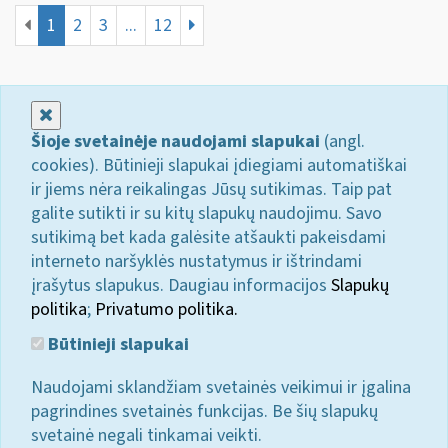
1
2
3
...
12
Uždaryti
Šioje svetainėje naudojami slapukai
(angl.
cookies). Būtinieji slapukai įdiegiami automatiškai
ir jiems nėra reikalingas Jūsų sutikimas. Taip pat
galite sutikti ir su kitų slapukų naudojimu. Savo
sutikimą bet kada galėsite atšaukti pakeisdami
interneto naršyklės nustatymus ir ištrindami
įrašytus slapukus. Daugiau informacijos
Slapukų
politika
;
Privatumo politika.
Būtinieji slapukai
Naudojami sklandžiam svetainės veikimui ir įgalina
pagrindines svetainės funkcijas. Be šių slapukų
svetainė negali tinkamai veikti.