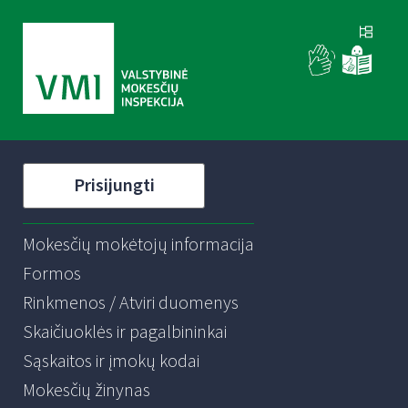
Prisijungti
Mokesčių mokėtojų informacija
Formos
Rinkmenos / Atviri duomenys
Skaičiuoklės ir pagalbininkai
Sąskaitos ir įmokų kodai
Mokesčių žinynas