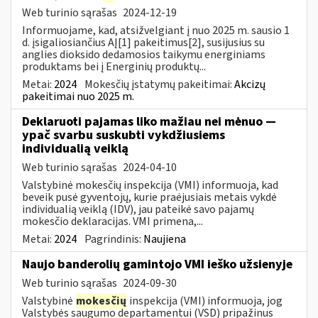
Web turinio sąrašas
2024-12-19
Informuojame, kad, atsižvelgiant į nuo 2025 m. sausio 1
d. įsigaliosiančius AĮ[1] pakeitimus[2], susijusius su
anglies dioksido dedamosios taikymu energiniams
produktams bei į Energinių produktų...
Metai:
2024
Mokesčių įstatymų pakeitimai:
Akcizų
pakeitimai nuo 2025 m.
Deklaruoti pajamas liko mažiau nei mėnuo —
ypač svarbu suskubti vykdžiusiems
individualią veiklą
Web turinio sąrašas
2024-04-10
Valstybinė mokesčių inspekcija (VMI) informuoja, kad
beveik pusė gyventojų, kurie praėjusiais metais vykdė
individualią veiklą (IDV), jau pateikė savo pajamų
mokesčio deklaracijas. VMI primena,...
Metai:
2024
Pagrindinis:
Naujiena
Naujo banderolių gamintojo VMI ieško užsienyje
Web turinio sąrašas
2024-09-30
Valstybinė
mokesčių
inspekcija (VMI) informuoja, jog
Valstybės saugumo departamentui (VSD) pripažinus