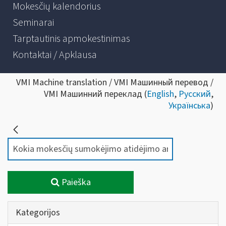
Mokesčių kalendorius
Seminarai
Tarptautinis apmokestinimas
Kontaktai / Apklausa
VMI Machine translation / VMI Машинный перевод /
VMI Машинний переклад (
English
,
Русский
,
Українська
)
Paieška
Kategorijos