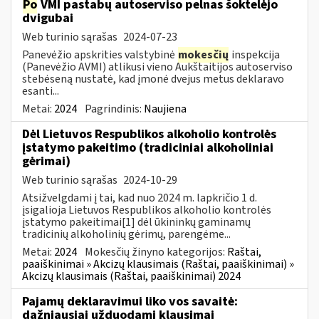
Po
VMI pastabų autoserviso pelnas šoktelėjo
dvigubai
Web turinio sąrašas
2024-07-23
Panevėžio apskrities valstybinė
mokesčių
inspekcija
(Panevėžio AVMI) atlikusi vieno Aukštaitijos autoserviso
stebėseną nustatė, kad įmonė dvejus metus deklaravo
esanti...
Metai:
2024
Pagrindinis:
Naujiena
Dėl Lietuvos Respublikos alkoholio kontrolės
įstatymo pakeitimo (tradiciniai alkoholiniai
gėrimai)
Web turinio sąrašas
2024-10-29
Atsižvelgdami į tai, kad nuo 2024 m. lapkričio 1 d.
įsigalioja Lietuvos Respublikos alkoholio kontrolės
įstatymo pakeitimai[1] dėl ūkininkų gaminamų
tradicinių alkoholinių gėrimų, parengėme...
Metai:
2024
Mokesčių žinyno kategorijos:
Raštai,
paaiškinimai » Akcizų klausimais (Raštai, paaiškinimai) »
Akcizų klausimais (Raštai, paaiškinimai) 2024
Pajamų deklaravimui liko vos savaitė:
dažniausiai užduodami klausimai