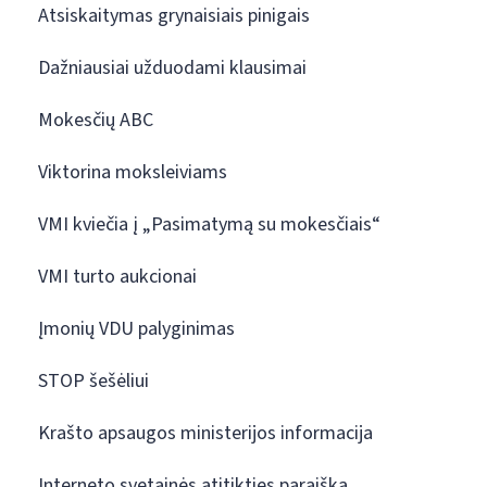
Atsiskaitymas grynaisiais pinigais
Dažniausiai užduodami klausimai
Mokesčių ABC
Viktorina moksleiviams
VMI kviečia į „Pasimatymą su mokesčiais“
VMI turto aukcionai
Įmonių VDU palyginimas
STOP šešėliui
Krašto apsaugos ministerijos informacija
Interneto svetainės atitikties paraiška