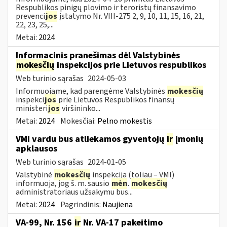
Respublikos pinigų plovimo ir teroristų finansavimo
prevenci
jos
įstatymo Nr. VIII-275 2, 9, 10, 11, 15, 16, 21,
22, 23, 25,...
Metai:
2024
Informacinis pranešimas dėl Valstybinės
mokesčių
inspekcijos prie Lietuvos respublikos
Web turinio sąrašas
2024-05-03
Informuojame, kad parengėme Valstybinės
mokesčių
inspekci
jos
prie Lietuvos Respublikos finansų
ministeri
jos
viršininko...
Metai:
2024
Mokesčiai:
Pelno mokestis
VMI vardu bus atliekamos gyventojų
ir
įmonių
apklausos
Web turinio sąrašas
2024-01-05
Valstybinė
mokesčių
inspekcija (toliau – VMI)
informuoja, jog š. m. sausio
mėn
.
mokesčių
administratoriaus užsakymu bus...
Metai:
2024
Pagrindinis:
Naujiena
VA-99, Nr. 156
ir
Nr. VA-17 pakeitimo