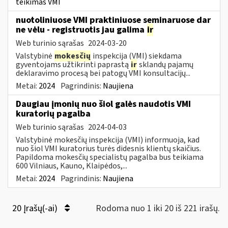
teikimas VMI
nuotoliniuose VMI praktiniuose seminaruose dar
ne vėlu - registruotis jau galima
ir
Web turinio sąrašas
2024-03-20
Valstybinė
mokesčių
inspekcija (VMI) siekdama
gyventojams užtikrinti paprastą
ir
sklandų pajamų
deklaravimo procesą bei patogų VMI konsultacijų...
Metai:
2024
Pagrindinis:
Naujiena
Daugiau įmonių nuo šiol galės naudotis VMI
kuratorių pagalba
Web turinio sąrašas
2024-04-03
Valstybinė mokesčių inspekcija (VMI) informuoja, kad
nuo šiol VMI kuratorius turės didesnis klientų skaičius.
Papildoma mokesčių specialistų pagalba bus teikiama
600 Vilniaus, Kauno, Klaipėdos,...
Metai:
2024
Pagrindinis:
Naujiena
20 Įrašų(-ai)
Rodoma nuo 1 iki 20 iš 221 irašų.