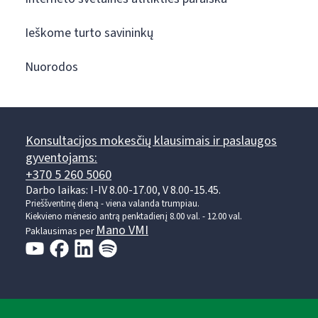
Ieškome turto savininkų
Nuorodos
Konsultacijos mokesčių klausimais ir paslaugos
gyventojams:
+370 5 260 5060
Darbo laikas: I-IV 8.00-17.00, V 8.00-15.45.
Prieššventinę dieną - viena valanda trumpiau.
Kiekvieno mėnesio antrą penktadienį 8.00 val. - 12.00 val.
Mano VMI
Paklausimas per