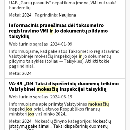
UAB „Garsų pasaulis“ nepatikima įmone, VMI nutraukė
banderolių...
Metai:
2024
Pagrindinis:
Naujiena
Informacinis pranešimas dėl taksometro
registravimo VMI
ir
jo dokumentų pildymo
taisyklių
Web turinio sąrašas
2024-01-09
Informuojame, kad pakeistos Taksometro registravimo
Valstybinėje mokesčių inspekcijoje
ir
jo dokumentų
pildymo taisyklės (toliau — Taisyklės). Atlikti tokie
pagrindiniai...
Metai:
2024
VA-49 „Dėl Taksi dispečerinių duomenų teikimo
Valstybinei
mokesčių
inspekcijai taisyklių
Web turinio sąrašas
2024-06-19
Informuojame apie priimtą Valstybinės
mokesčių
inspekci
jos
prie Lietuvos Respublikos finansų
ministeri
jos
viršininko 2024...
Metai:
2024
Mokesčių žinyno kategorijos:
Mokesčių
įstatymų pakeitimai » Taksi dispečerinių duomenų