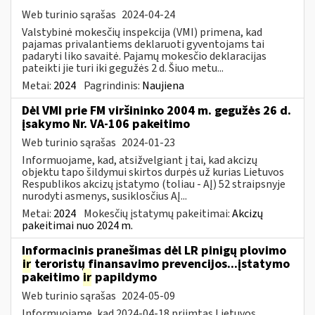
Web turinio sąrašas
2024-04-24
Valstybinė mokesčių inspekcija (VMI) primena, kad
pajamas privalantiems deklaruoti gyventojams tai
padaryti liko savaitė. Pajamų mokesčio deklaracijas
pateikti jie turi iki gegužės 2 d. Šiuo metu...
Metai:
2024
Pagrindinis:
Naujiena
Dėl VMI prie FM viršininko 2004 m. gegužės 26 d.
įsakymo Nr. VA-106 pakeitimo
Web turinio sąrašas
2024-01-23
Informuojame, kad, atsižvelgiant į tai, kad akcizų
objektu tapo šildymui skirtos durpės už kurias Lietuvos
Respublikos akcizų įstatymo (toliau - AĮ) 52 straipsnyje
nurodyti asmenys, susiklosčius AĮ...
Metai:
2024
Mokesčių įstatymų pakeitimai:
Akcizų
pakeitimai nuo 2024 m.
Informacinis pranešimas dėl LR pinigų plovimo
ir
teroristų finansavimo prevencijos...įstatymo
pakeitimo
ir
papildymo
Web turinio sąrašas
2024-05-09
Informuojame, kad 2024-04-18 priimtas Lietuvos