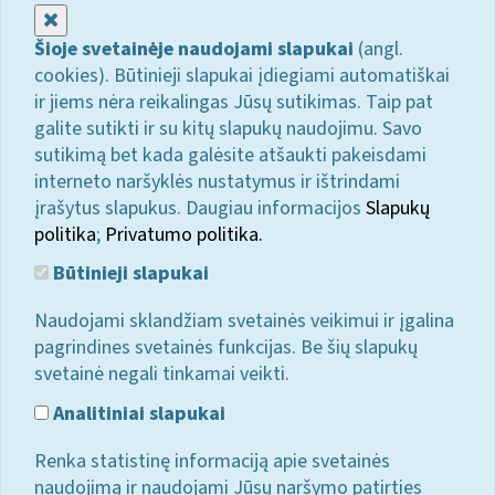
Uždaryti
Šioje svetainėje naudojami slapukai
(angl.
cookies). Būtinieji slapukai įdiegiami automatiškai
ir jiems nėra reikalingas Jūsų sutikimas. Taip pat
galite sutikti ir su kitų slapukų naudojimu. Savo
sutikimą bet kada galėsite atšaukti pakeisdami
interneto naršyklės nustatymus ir ištrindami
įrašytus slapukus. Daugiau informacijos
Slapukų
politika
;
Privatumo politika.
Būtinieji slapukai
Naudojami sklandžiam svetainės veikimui ir įgalina
pagrindines svetainės funkcijas. Be šių slapukų
svetainė negali tinkamai veikti.
Analitiniai slapukai
Renka statistinę informaciją apie svetainės
naudojimą ir naudojami Jūsų naršymo patirties