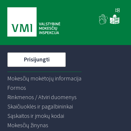
Prisijungti
Mokesčių mokėtojų informacija
Formos
Rinkmenos / Atviri duomenys
Skaičiuoklės ir pagalbininkai
Sąskaitos ir įmokų kodai
Mokesčių žinynas