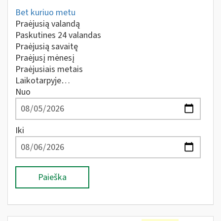
Bet kuriuo metu
Praėjusią valandą
Paskutines 24 valandas
Praėjusią savaitę
Praėjusį mėnesį
Praėjusiais metais
Laikotarpyje…
Nuo
Iki
Paieška