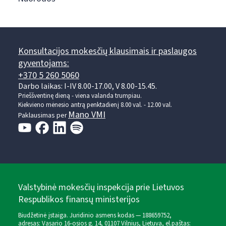
Konsultacijos mokesčių klausimais ir paslaugos
gyventojams:
+370 5 260 5060
Darbo laikas: I-IV 8.00-17.00, V 8.00-15.45.
Prieššventinę dieną - viena valanda trumpiau.
Kiekvieno mėnesio antrą penktadienį 8.00 val. - 12.00 val.
Mano VMI
Paklausimas per
Valstybinė mokesčių inspekcija prie Lietuvos
Respublikos finansų ministerijos
Biudžetinė įstaiga. Juridinio asmens kodas — 188659752,
adresas: Vasario 16-osios g. 14, 01107 Vilnius, Lietuva, el.paštas: