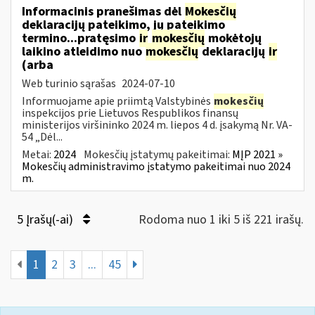
Informacinis pranešimas dėl
Mokesčių
deklaracijų pateikimo, jų pateikimo
termino...pratęsimo
ir
mokesčių
mokėtojų
laikino atleidimo nuo
mokesčių
deklaracijų
ir
(arba
Web turinio sąrašas
2024-07-10
Informuojame apie priimtą Valstybinės
mokesčių
inspekcijos prie Lietuvos Respublikos finansų
ministerijos viršininko 2024 m. liepos 4 d. įsakymą Nr. VA-
54 „Dėl...
Metai:
2024
Mokesčių įstatymų pakeitimai:
MĮP 2021 »
Mokesčių administravimo įstatymo pakeitimai nuo 2024
m.
5 Įrašų(-ai)
Rodoma nuo 1 iki 5 iš 221 irašų.
1
2
3
...
45