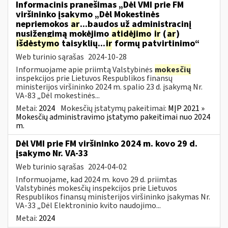
Informacinis pranešimas „Dėl VMI prie FM
viršininko įsakymo „Dėl Mokestinės
nepriemokos
ar
...baudos už administracinį
nusižengimą mokėjimo
atidėjimo
ir
(
ar
)
išdėstymo
taisyklių...
ir
formų patvirtinimo“
Web turinio sąrašas
2024-10-28
Informuojame apie priimtą Valstybinės
mokesčių
inspekcijos prie Lietuvos Respublikos finansų
ministerijos viršininko 2024 m. spalio 23 d. įsakymą Nr.
VA-83 „Dėl mokestinės...
Metai:
2024
Mokesčių įstatymų pakeitimai:
MĮP 2021 »
Mokesčių administravimo įstatymo pakeitimai nuo 2024
m.
Dėl VMI prie FM viršininko 2024 m. kovo 29 d.
įsakymo Nr. VA-33
Web turinio sąrašas
2024-04-02
Informuojame, kad 2024 m. kovo 29 d. priimtas
Valstybinės mokesčių inspekcijos prie Lietuvos
Respublikos finansų ministerijos viršininko įsakymas Nr.
VA-33 „Dėl Elektroninio kvito naudojimo...
Metai:
2024