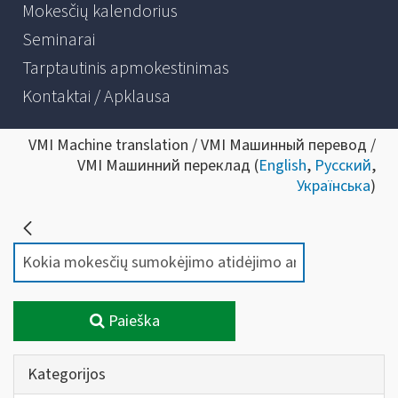
Mokesčių kalendorius
Seminarai
Tarptautinis apmokestinimas
Kontaktai / Apklausa
VMI Machine translation / VMI Машинный перевод /
VMI Машинний переклад (
English
,
Русский
,
Українська
)
Paieška
Kategorijos