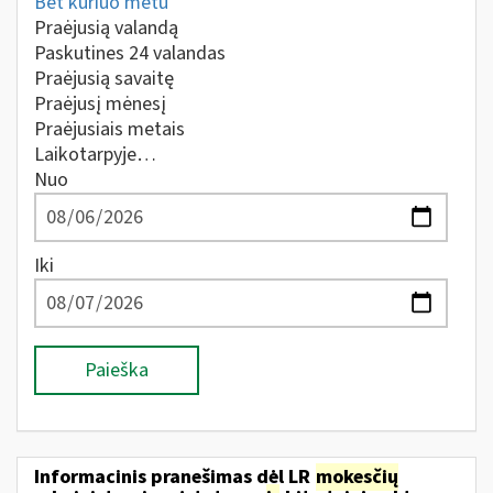
Bet kuriuo metu
Praėjusią valandą
Paskutines 24 valandas
Praėjusią savaitę
Praėjusį mėnesį
Praėjusiais metais
Laikotarpyje…
Nuo
Iki
Paieška
Informacinis pranešimas dėl LR
mokesčių