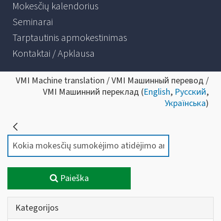
Mokesčių kalendorius
Seminarai
Tarptautinis apmokestinimas
Kontaktai / Apklausa
VMI Machine translation / VMI Машинный перевод /
VMI Машинний переклад (
English
,
Русский
,
Українська
)
Paieška
Kategorijos