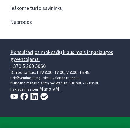
Ieškome turto savininkų
Nuorodos
Konsultacijos mokesčių klausimais ir paslaugos
gyventojams:
+370 5 260 5060
Darbo laikas: I-IV 8.00-17.00, V 8.00-15.45.
Prieššventinę dieną - viena valanda trumpiau.
Kiekvieno mėnesio antrą penktadienį 8.00 val. - 12.00 val.
Mano VMI
Paklausimas per