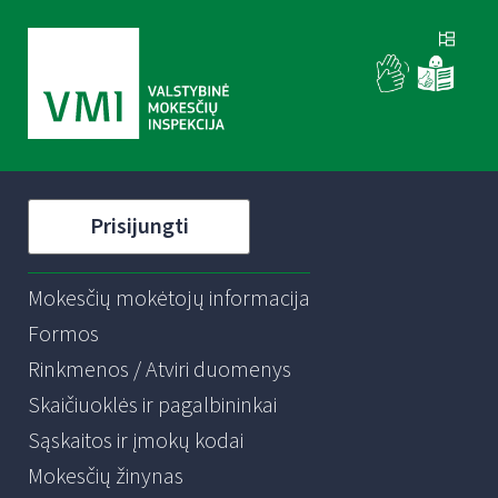
Prisijungti
Mokesčių mokėtojų informacija
Formos
Rinkmenos / Atviri duomenys
Skaičiuoklės ir pagalbininkai
Sąskaitos ir įmokų kodai
Mokesčių žinynas