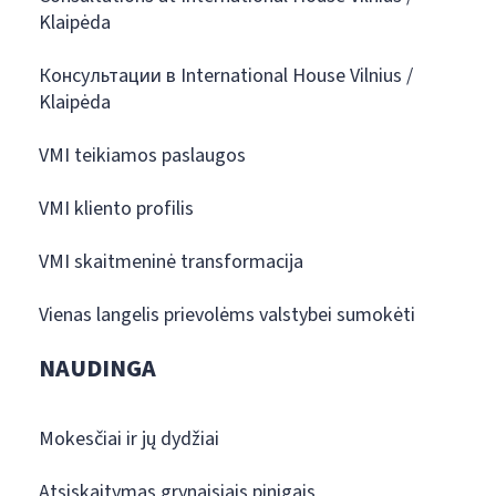
Klaipėda
Консультации в International House Vilnius /
Klaipėda
VMI teikiamos paslaugos
VMI kliento profilis
VMI skaitmeninė transformacija
Vienas langelis prievolėms valstybei sumokėti
NAUDINGA
Mokesčiai ir jų dydžiai
Atsiskaitymas grynaisiais pinigais