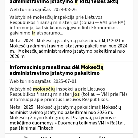
administravimo įstatymo
ir
kitų teisės aktų
Web turinio sąrašas
2024-08-26
Valstybinė mokesčių inspekcija prie Lietuvos
Respublikos finansų ministerijos (toliau — VMI prie FM)
informuoja, kad siekdamas įgyvendinti Ekonomikos
gaivinimo
ir
atsparumo...
Metai:
2024
Mokesčių įstatymų pakeitimai:
MĮP 2021 »
Mokesčių administravimo įstatymo pakeitimai nuo 2024
m.
Mokesčių administravimo įstatymo pakeitimai nuo
2026 m.
Informacinis pranešimas dėl
Mokesčių
administravimo įstatymo pakeitimo
Web turinio sąrašas
2025-07-01
Valstybinė
mokesčių
inspekcija prie Lietuvos
Respublikos finansų ministeri
jos
(toliau — VMI prie FM)
informuoja apie priimtus Lietuvos Respublikos...
Metai:
2025
Mokesčių įstatymų pakeitimai:
Mokesčių
administravimo įstatymo pakeitimai nuo 2026 m.
Mokesčių žinyno kategorijos:
Prašymai, pažymos ir
mokėjimo duomenys » Duomenų teikimas VMI » Raštai,
paaiškinimai Fintech