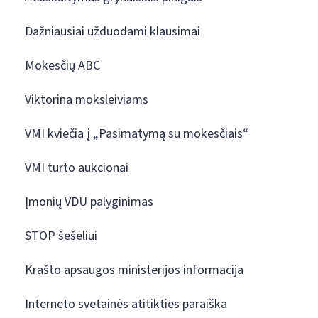
Dažniausiai užduodami klausimai
Mokesčių ABC
Viktorina moksleiviams
VMI kviečia į „Pasimatymą su mokesčiais“
VMI turto aukcionai
Įmonių VDU palyginimas
STOP šešėliui
Krašto apsaugos ministerijos informacija
Interneto svetainės atitikties paraiška