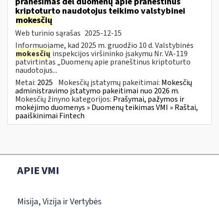
pranešimas dėl duomenų apie praneštinus
kriptoturto naudotojus teikimo valstybinei
mokesčių
Web turinio sąrašas
2025-12-15
Informuojame, kad 2025 m. gruodžio 10 d. Valstybinės
mokesčių
inspekcijos viršininko įsakymu Nr. VA-119
patvirtintas „Duomenų apie praneštinus kriptoturto
naudotojus...
Metai:
2025
Mokesčių įstatymų pakeitimai:
Mokesčių
administravimo įstatymo pakeitimai nuo 2026 m.
Mokesčių žinyno kategorijos:
Prašymai, pažymos ir
mokėjimo duomenys » Duomenų teikimas VMI » Raštai,
paaiškinimai Fintech
APIE VMI
Misija, Vizija ir Vertybės