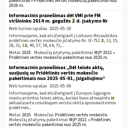
pakeitimai » Pridėtinės vertės mokesčių pakeitimai nuo
2026 m.
Informacinis pranešimas dėl VMI prie FM
viršininko 2014 m. gegužės
2
d. įsakymo Nr
Web turinio sąrašas
2025-05-20
Informuojame, kad atsižvelgiant į Lietuvos Respublikos
pridėtinės vertės mokesčio įstatymo Nr. IX-751
2
, 13, 15,
28, 31, 3
2
, 40, 57, 58, 64, 71,...
Metai:
2025
Mokesčių įstatymų pakeitimai:
MĮP 2021 »
Pridėtinės vertės mokesčio pakeitimai nuo 2025 m.
Informacinis pranešimas „Dėl teisės aktų,
susijusių su Pridėtinės vertės mokesčio
pakeitimais nuo 2025-05-01, įsigaliojimo“
Web turinio sąrašas
2025-05-06
Informuojame, kad atsižvelgiant į Europos Sąjungos
mastu priimtus teisės aktus, kuriais buvo atnaujinta
ir
aktualizuota smulkiajam verslui skirta apmokestinimo
pridėtinės...
Metai:
2025
Mokesčiai:
Pridėtinės vertės mokestis
Mokesčių įstatymų pakeitimai:
MĮP 2021 » Pridėtinės
vertės mokesčio pakeitimai nuo 2025 m.