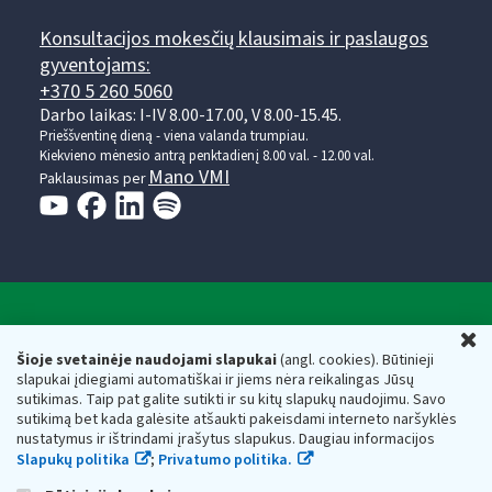
Konsultacijos mokesčių klausimais ir paslaugos
gyventojams:
+370 5 260 5060
Darbo laikas: I-IV 8.00-17.00, V 8.00-15.45.
Prieššventinę dieną - viena valanda trumpiau.
Kiekvieno mėnesio antrą penktadienį 8.00 val. - 12.00 val.
Mano VMI
Paklausimas per
Valstybinė mokesčių inspekcija prie Lietuvos
U
Respublikos finansų ministerijos
Šioje svetainėje naudojami slapukai
(angl. cookies). Būtinieji
slapukai įdiegiami automatiškai ir jiems nėra reikalingas Jūsų
Biudžetinė įstaiga. Juridinio asmens kodas — 188659752,
sutikimas. Taip pat galite sutikti ir su kitų slapukų naudojimu. Savo
adresas: Vasario 16-osios g. 14, 01107 Vilnius, Lietuva, el.paštas:
sutikimą bet kada galėsite atšaukti pakeisdami interneto naršyklės
vmi@vmi.lt
, E. pristatymo dėžutės adresas 188659752
nustatymus ir ištrindami įrašytus slapukus. Daugiau informacijos
Duomenys apie Valstybinę mokesčių inspekciją prie Lietuvos
Slapukų politika
;
Privatumo politika.
Respublikos finansų ministerijos kaupiami ir saugomi Juridinių
asmenų registre