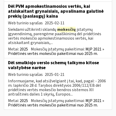
Dėl PVM apmokestinamosios vertės, kai
atsiskaitant grynaisiais, apvalinama galutinė
prekių (paslaugų) kaina
Web turinio sąrašas
2025-02-11
Siekdami užtikrinti sklandų
mokesčių
įstatymų
įgyvendinimą, parengėme paaiškinimą dėl pridėtinės
vertės mokesčio apmokestinamosios vertės, kai
atsiskaitant grynaisiais,...
Metai:
2025
Mokesčių įstatymų pakeitimai:
MĮP 2021 »
Pridėtinės vertės mokesčio pakeitimai nuo 2025 m.
Dėl smulkiojo verslo schemų taikymo kitose
valstybėse narėse
Web turinio sąrašas
2025-01-21
Informuojame, kad atsižvelgiant į tai, kad, pagal: - 2006
m. lapkričio 28 d. Tarybos direktyvos 2006/112/EB dėl
pridėtinės vertės mokesčio bendros sistemos XII
antraštinės dalies 1 skyrių, Europos...
Metai:
2025
Mokesčių įstatymų pakeitimai:
MĮP 2021 »
Pridėtinės vertės mokesčio pakeitimai nuo 2025 m.