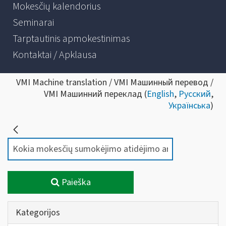
Mokesčių kalendorius
Seminarai
Tarptautinis apmokestinimas
Kontaktai / Apklausa
VMI Machine translation / VMI Машинный перевод /
VMI Машинний переклад (
English
,
Русский
,
Українська
)
Paieška
Kategorijos