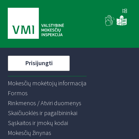
Prisijungti
Mokesčių mokėtojų informacija
Formos
Rinkmenos / Atviri duomenys
Skaičiuoklės ir pagalbininkai
Sąskaitos ir įmokų kodai
Mokesčių žinynas