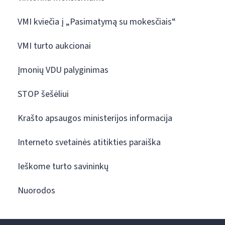
VMI kviečia į „Pasimatymą su mokesčiais“
VMI turto aukcionai
Įmonių VDU palyginimas
STOP šešėliui
Krašto apsaugos ministerijos informacija
Interneto svetainės atitikties paraiška
Ieškome turto savininkų
Nuorodos