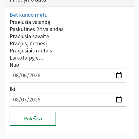
Bet kuriuo metu
Praėjusią valandą
Paskutines 24 valandas
Praėjusią savaitę
Praėjusį mėnesį
Praėjusiais metais
Laikotarpyje…
Nuo
Iki
Paieška