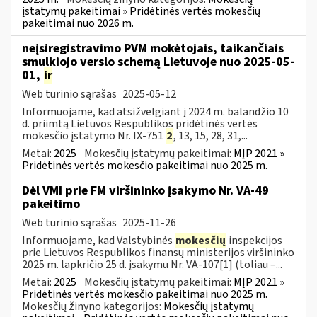
įstatymų pakeitimai » Pridėtinės vertės mokesčių
pakeitimai nuo 2026 m.
neįsiregistravimo PVM mokėtojais, taikančiais
smulkiojo verslo schemą Lietuvoje nuo 2025-05-
01,
ir
Web turinio sąrašas
2025-05-12
Informuojame, kad atsižvelgiant į 2024 m. balandžio 10
d. priimtą Lietuvos Respublikos pridėtinės vertės
mokesčio įstatymo Nr. IX-751
2
, 13, 15, 28, 31,...
Metai:
2025
Mokesčių įstatymų pakeitimai:
MĮP 2021 »
Pridėtinės vertės mokesčio pakeitimai nuo 2025 m.
Dėl VMI prie FM viršininko įsakymo Nr. VA-49
pakeitimo
Web turinio sąrašas
2025-11-26
Informuojame, kad Valstybinės
mokesčių
inspekcijos
prie Lietuvos Respublikos finansų ministerijos viršininko
2025 m. lapkričio 25 d. įsakymu Nr. VA-107[1] (toliau –...
Metai:
2025
Mokesčių įstatymų pakeitimai:
MĮP 2021 »
Pridėtinės vertės mokesčio pakeitimai nuo 2025 m.
Mokesčių žinyno kategorijos:
Mokesčių įstatymų