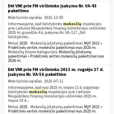
Dėl VMI prie FM viršininko įsakymo Nr. VA-43
pakeitimo
Web turinio sąrašas
2025-12-05
Informuojame, kad Valstybinės
mokesčių
inspekcijos
prie Lietuvos Respublikos finansų ministerijos viršininko
2025 m. gruodžio 4 d. įsakymu Nr. VA-117 „Dėl
Valstybinės...
Metai:
2025
Mokesčių įstatymų pakeitimai:
MĮP 2021 »
Pridėtinės vertės mokesčio pakeitimai nuo 2025 m.
Mokesčių žinyno kategorijos:
Mokesčių įstatymų
pakeitimai » Pridėtinės vertės mokesčių pakeitimai nuo
2026 m.
Dėl VMI prie FM viršininko 2013 m. rugsėjo 27 d.
įsakymo Nr. VA-56 pakeitimo
Web turinio sąrašas
2025-07-11
Informuojame, kad nuo 2025 m. liepos 11 d. įsigaliojo
Valstybinės
mokesčių
inspekcijos prie Lietuvos
Respublikos finansų ministerijos viršininko 2025 m.
liepos 10 d....
Metai:
2025
Mokesčių įstatymų pakeitimai:
MĮP 2021 »
Pridėtinės vertės mokesčio pakeitimai nuo 2025 m.