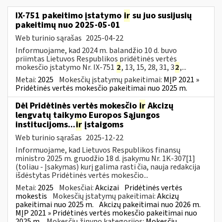
IX-751 pakeitimo įstatymo
ir
su juo susijusių
pakeitimų nuo 2025-05-01
Web turinio sąrašas
2025-04-22
Informuojame, kad 2024 m. balandžio 10 d. buvo
priimtas Lietuvos Respublikos pridėtinės vertės
mokesčio įstatymo Nr. IX-751
2
, 13, 15, 28, 31, 3
2
,...
Metai:
2025
Mokesčių įstatymų pakeitimai:
MĮP 2021 »
Pridėtinės vertės mokesčio pakeitimai nuo 2025 m.
Dėl Pridėtinės vertės mokesčio
ir
Akcizų
lengvatų taikymo Europos Sąjungos
institucijoms...
ir
įstaigoms
Web turinio sąrašas
2025-12-22
Informuojame, kad Lietuvos Respublikos finansų
ministro 2025 m. gruodžio 18 d. įsakymu Nr. 1K-307[1]
(toliau - Įsakymas) kurį galima rasti čia, nauja redakcija
išdėstytas Pridėtinės vertės mokesčio...
Metai:
2025
Mokesčiai:
Akcizai
Pridėtinės vertės
mokestis
Mokesčių įstatymų pakeitimai:
Akcizų
pakeitimai nuo 2025 m.
Akcizų pakeitimai nuo 2026 m.
MĮP 2021 » Pridėtinės vertės mokesčio pakeitimai nuo
2025 m.
Mokesčių žinyno kategorijos:
Mokesčių