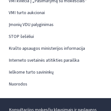
VMI kviečia į „Pasimatymą su mokesčiais“
VMI turto aukcionai
Įmonių VDU palyginimas
STOP šešėliui
Krašto apsaugos ministerijos informacija
Interneto svetainės atitikties paraiška
Ieškome turto savininkų
Nuorodos
Konsultacijos mokesčių klausimais ir paslaugos