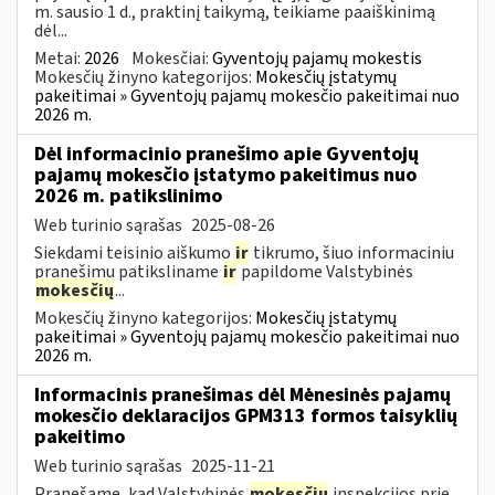
m. sausio 1 d., praktinį taikymą, teikiame paaiškinimą
dėl...
Metai:
2026
Mokesčiai:
Gyventojų pajamų mokestis
Mokesčių žinyno kategorijos:
Mokesčių įstatymų
pakeitimai » Gyventojų pajamų mokesčio pakeitimai nuo
2026 m.
Dėl informacinio pranešimo apie Gyventojų
pajamų mokesčio įstatymo pakeitimus nuo
2026 m. patikslinimo
Web turinio sąrašas
2025-08-26
Siekdami teisinio aiškumo
ir
tikrumo, šiuo informaciniu
pranešimu patiksliname
ir
papildome Valstybinės
mokesčių
...
Mokesčių žinyno kategorijos:
Mokesčių įstatymų
pakeitimai » Gyventojų pajamų mokesčio pakeitimai nuo
2026 m.
Informacinis pranešimas dėl Mėnesinės pajamų
mokesčio deklaracijos GPM313 formos taisyklių
pakeitimo
Web turinio sąrašas
2025-11-21
Pranešame, kad Valstybinės
mokesčių
inspekcijos prie