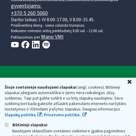
gyventojams:
+370 5 260 5060
Darbo laikas: I-IV 8.00-17.00, V 8.00-15.45.
Prieššventinę dieną - viena valanda trumpiau.
Kiekvieno mėnesio antrą penktadienį 8.00 val. - 12.00 val.
Mano VMI
Paklausimas per
Valstybinė mokesčių inspekcija prie Lietuvos
U
Respublikos finansų ministerijos
Šioje svetainėje naudojami slapukai
(angl. cookies). Būtinieji
slapukai įdiegiami automatiškai ir jiems nėra reikalingas Jūsų
Biudžetinė įstaiga. Juridinio asmens kodas — 188659752,
sutikimas. Taip pat galite sutikti ir su kitų slapukų naudojimu. Savo
adresas: Vasario 16-osios g. 14, 01107 Vilnius, Lietuva, el.paštas:
sutikimą bet kada galėsite atšaukti pakeisdami interneto naršyklės
vmi@vmi.lt
, E. pristatymo dėžutės adresas 188659752
nustatymus ir ištrindami įrašytus slapukus. Daugiau informacijos
Duomenys apie Valstybinę mokesčių inspekciją prie Lietuvos
Slapukų politika
;
Privatumo politika.
Respublikos finansų ministerijos kaupiami ir saugomi Juridinių
asmenų registre
Būtinieji slapukai
Naudojami sklandžiam svetainės veikimui ir įgalina pagrindines