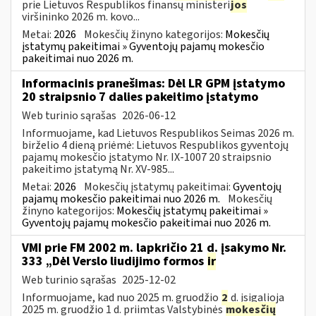
prie Lietuvos Respublikos finansų ministeri
jos
viršininko 2026 m. kovo...
Metai:
2026
Mokesčių žinyno kategorijos:
Mokesčių
įstatymų pakeitimai » Gyventojų pajamų mokesčio
pakeitimai nuo 2026 m.
Informacinis pranešimas: Dėl LR GPM įstatymo
20 straipsnio 7 dalies pakeitimo įstatymo
Web turinio sąrašas
2026-06-12
Informuojame, kad Lietuvos Respublikos Seimas 2026 m.
birželio 4 dieną priėmė: Lietuvos Respublikos gyventojų
pajamų mokesčio įstatymo Nr. IX-1007 20 straipsnio
pakeitimo įstatymą Nr. XV-985...
Metai:
2026
Mokesčių įstatymų pakeitimai:
Gyventojų
pajamų mokesčio pakeitimai nuo 2026 m.
Mokesčių
žinyno kategorijos:
Mokesčių įstatymų pakeitimai »
Gyventojų pajamų mokesčio pakeitimai nuo 2026 m.
VMI prie FM 2002 m. lapkričio 21 d. įsakymo Nr.
333 „Dėl Verslo liudijimo formos
ir
Web turinio sąrašas
2025-12-02
Informuojame, kad nuo 2025 m. gruodžio
2
d. įsigalioja
2025 m. gruodžio 1 d. priimtas Valstybinės
mokesčių