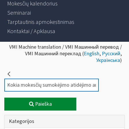
Mokesčių kalendorius
Seminarai
Tarptautinis apmokestinimas
Kontaktai / Apklausa
VMI Machine translation / VMI Машинный перевод /
VMI Машинний переклад (
English
,
Русский
,
Українська
)
Paieška
Kategorijos