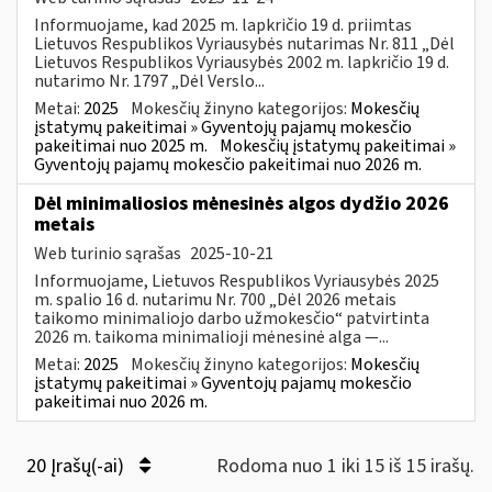
Informuojame, kad 2025 m. lapkričio 19 d. priimtas
Lietuvos Respublikos Vyriausybės nutarimas Nr. 811 „Dėl
Lietuvos Respublikos Vyriausybės 2002 m. lapkričio 19 d.
nutarimo Nr. 1797 „Dėl Verslo...
Metai:
2025
Mokesčių žinyno kategorijos:
Mokesčių
įstatymų pakeitimai » Gyventojų pajamų mokesčio
pakeitimai nuo 2025 m.
Mokesčių įstatymų pakeitimai »
Gyventojų pajamų mokesčio pakeitimai nuo 2026 m.
Dėl minimaliosios mėnesinės algos dydžio 2026
metais
Web turinio sąrašas
2025-10-21
Informuojame, Lietuvos Respublikos Vyriausybės 2025
m. spalio 16 d. nutarimu Nr. 700 „Dėl 2026 metais
taikomo minimaliojo darbo užmokesčio“ patvirtinta
2026 m. taikoma minimalioji mėnesinė alga —...
Metai:
2025
Mokesčių žinyno kategorijos:
Mokesčių
įstatymų pakeitimai » Gyventojų pajamų mokesčio
pakeitimai nuo 2026 m.
20 Įrašų(-ai)
Rodoma nuo 1 iki 15 iš 15 irašų.