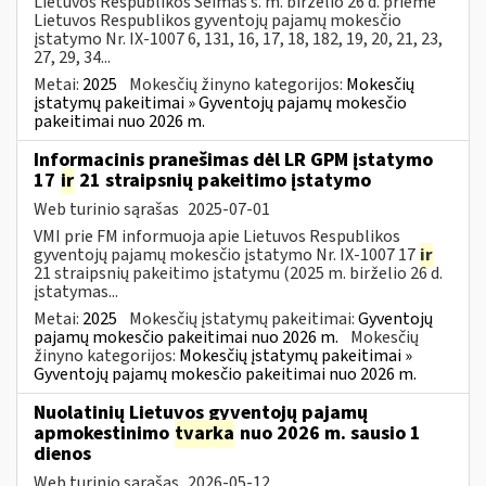
Lietuvos Respublikos Seimas š. m. birželio 26 d. priėmė
Lietuvos Respublikos gyventojų pajamų mokesčio
įstatymo Nr. IX-1007 6, 131, 16, 17, 18, 182, 19, 20, 21, 23,
27, 29, 34...
Metai:
2025
Mokesčių žinyno kategorijos:
Mokesčių
įstatymų pakeitimai » Gyventojų pajamų mokesčio
pakeitimai nuo 2026 m.
Informacinis pranešimas dėl LR GPM įstatymo
17
ir
21 straipsnių pakeitimo įstatymo
Web turinio sąrašas
2025-07-01
VMI prie FM informuoja apie Lietuvos Respublikos
gyventojų pajamų mokesčio įstatymo Nr. IX-1007 17
ir
21 straipsnių pakeitimo įstatymu (2025 m. birželio 26 d.
įstatymas...
Metai:
2025
Mokesčių įstatymų pakeitimai:
Gyventojų
pajamų mokesčio pakeitimai nuo 2026 m.
Mokesčių
žinyno kategorijos:
Mokesčių įstatymų pakeitimai »
Gyventojų pajamų mokesčio pakeitimai nuo 2026 m.
Nuolatinių Lietuvos gyventojų pajamų
apmokestinimo
tvarka
nuo 2026 m. sausio 1
dienos
Web turinio sąrašas
2026-05-12