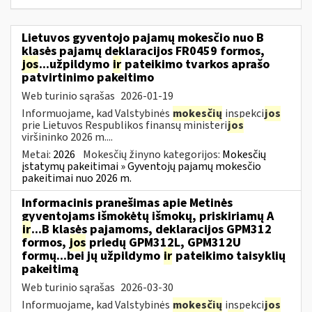
Lietuvos gyventojo pajamų mokesčio nuo B
klasės pajamų deklaracijos FR0459 formos,
jos
...užpildymo
ir
pateikimo tvarkos aprašo
patvirtinimo pakeitimo
Web turinio sąrašas
2026-01-19
Informuojame, kad Valstybinės
mokesčių
inspekci
jos
prie Lietuvos Respublikos finansų ministeri
jos
viršininko 2026 m....
Metai:
2026
Mokesčių žinyno kategorijos:
Mokesčių
įstatymų pakeitimai » Gyventojų pajamų mokesčio
pakeitimai nuo 2026 m.
Informacinis pranešimas apie Metinės
gyventojams išmokėtų išmokų, priskiriamų A
ir
...B klasės pajamoms, deklaracijos GPM312
formos,
jos
priedų GPM312L, GPM312U
formų...bei jų užpildymo
ir
pateikimo taisyklių
pakeitimą
Web turinio sąrašas
2026-03-30
Informuojame, kad Valstybinės
mokesčių
inspekci
jos