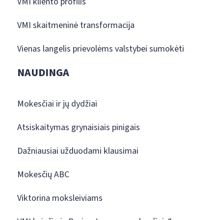
VMI kliento profilis
VMI skaitmeninė transformacija
Vienas langelis prievolėms valstybei sumokėti
NAUDINGA
Mokesčiai ir jų dydžiai
Atsiskaitymas grynaisiais pinigais
Dažniausiai užduodami klausimai
Mokesčių ABC
Viktorina moksleiviams