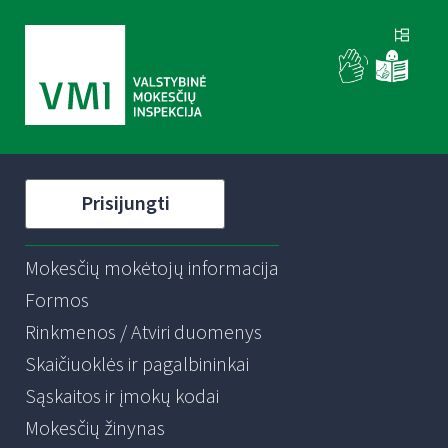
Prisijungti
Mokesčių mokėtojų informacija
Formos
Rinkmenos / Atviri duomenys
Skaičiuoklės ir pagalbininkai
Sąskaitos ir įmokų kodai
Mokesčių žinynas