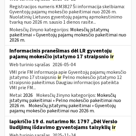
Registracijos numeris KM3827 Ši informacija skelbiama:
Gyventojų pajamų mokesčio pakeitimai nuo 2026 m.
Nuolatinių Lietuvos gyventojų pajamų apmokestinimo
tvarką nuo 2026 m. sausio 1 dienos rasite...
Mokesčių žinyno kategorijos:
Mokesčių įstatymų
pakeitimai » Gyventojų pajamų mokesčio pakeitimai nuo
2026 m.
Informacinis pranešimas dėl LR gyventojų
pajamų mokesčio įstatymo 17 straipsnio
ir
Web turinio sąrašas
2026-05-04
VMI prie FM informuoja apie Gyventojų pajamų mokesčio
įstatymo 17 straipsnio
ir
Pelno mokesčio įstatymo 12
straipsnio pakeitimus Daugiau informacijos pateikta
VMI prie FM...
Metai:
2026
Mokesčių žinyno kategorijos:
Mokesčių
įstatymų pakeitimai » Pelno mokesčio pakeitimai nuo
2026 m.
Mokesčių įstatymų pakeitimai » Gyventojų
pajamų mokesčio pakeitimai nuo 2026 m.
lapkričio 19 d. nutarimo Nr. 1797 „Dėl Verslo
liudijimų išdavimo gyventojams taisyklių
ir
Web turinio sąrašas
2025-11-24