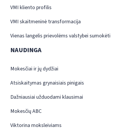
VMI kliento profilis
VMI skaitmeninė transformacija
Vienas langelis prievolėms valstybei sumokėti
NAUDINGA
Mokesčiai ir jų dydžiai
Atsiskaitymas grynaisiais pinigais
Dažniausiai užduodami klausimai
Mokesčių ABC
Viktorina moksleiviams