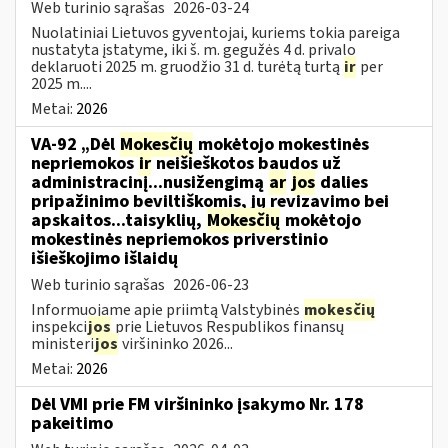
Web turinio sąrašas
2026-03-24
Nuolatiniai Lietuvos gyventojai, kuriems tokia pareiga
nustatyta įstatyme, iki š. m. gegužės 4 d. privalo
deklaruoti 2025 m. gruodžio 31 d. turėtą turtą
ir
per
2025 m....
Metai:
2026
VA-92 „Dėl
Mokesčių
mokėtojo mokestinės
nepriemokos
ir
neišieškotos baudos už
administracinį...nusižengimą
ar
jos
dalies
pripažinimo beviltiškomis, jų revizavimo bei
apskaitos...taisyklių,
Mokesčių
mokėtojo
mokestinės nepriemokos priverstinio
išieškojimo išlaidų
Web turinio sąrašas
2026-06-23
Informuojame apie priimtą Valstybinės
mokesčių
inspekci
jos
prie Lietuvos Respublikos finansų
ministeri
jos
viršininko 2026...
Metai:
2026
Dėl VMI prie FM viršininko įsakymo Nr. 178
pakeitimo