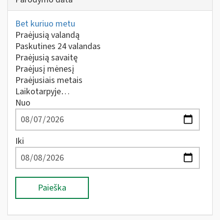
Bet kuriuo metu
Praėjusią valandą
Paskutines 24 valandas
Praėjusią savaitę
Praėjusį mėnesį
Praėjusiais metais
Laikotarpyje…
Nuo
Iki
Paieška