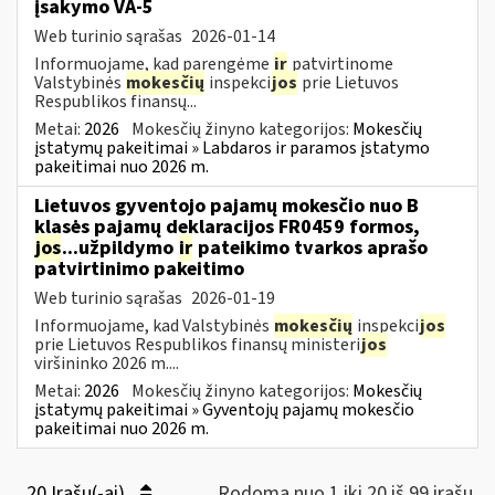
įsakymo VA-5
Web turinio sąrašas
2026-01-14
Informuojame, kad parengėme
ir
patvirtinome
Valstybinės
mokesčių
inspekci
jos
prie Lietuvos
Respublikos finansų...
Metai:
2026
Mokesčių žinyno kategorijos:
Mokesčių
įstatymų pakeitimai » Labdaros ir paramos įstatymo
pakeitimai nuo 2026 m.
Lietuvos gyventojo pajamų mokesčio nuo B
klasės pajamų deklaracijos FR0459 formos,
jos
...užpildymo
ir
pateikimo tvarkos aprašo
patvirtinimo pakeitimo
Web turinio sąrašas
2026-01-19
Informuojame, kad Valstybinės
mokesčių
inspekci
jos
prie Lietuvos Respublikos finansų ministeri
jos
viršininko 2026 m....
Metai:
2026
Mokesčių žinyno kategorijos:
Mokesčių
įstatymų pakeitimai » Gyventojų pajamų mokesčio
pakeitimai nuo 2026 m.
20 Įrašų(-ai)
Rodoma nuo 1 iki 20 iš 99 irašų.