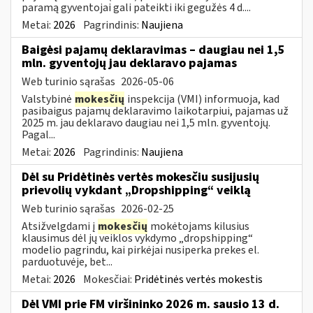
paramą gyventojai gali pateikti iki gegužės 4 d....
Metai:
2026
Pagrindinis:
Naujiena
Baigėsi pajamų deklaravimas – daugiau nei 1,5
mln. gyventojų jau deklaravo pajamas
Web turinio sąrašas
2026-05-06
Valstybinė
mokesčių
inspekcija (VMI) informuoja, kad
pasibaigus pajamų deklaravimo laikotarpiui, pajamas už
2025 m. jau deklaravo daugiau nei 1,5 mln. gyventojų.
Pagal...
Metai:
2026
Pagrindinis:
Naujiena
Dėl su Pridėtinės vertės mokesčiu susijusių
prievolių vykdant „Dropshipping“ veiklą
Web turinio sąrašas
2026-02-25
Atsižvelgdami į
mokesčių
mokėtojams kilusius
klausimus dėl jų veiklos vykdymo „dropshipping“
modelio pagrindu, kai pirkėjai nusiperka prekes el.
parduotuvėje, bet...
Metai:
2026
Mokesčiai:
Pridėtinės vertės mokestis
Dėl VMI prie FM viršininko 2026 m. sausio 13 d.