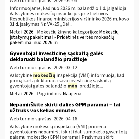
Web turinio sąrašas
2026-04-03
Informuojame, kad nuo 2026 m. balandžio 1 d. įsigalioja
Valstybinės mokesčių inspekcijos prie Lietuvos
Respublikos finansų ministerijos viršininko 2026 m. kovo
31 d. įsakymas Nr. VA-25 „Dėl...
Metai:
2026
Mokesčių žinyno kategorijos:
Mokesčių
įstatymų pakeitimai » Pridėtinės vertės mokesčių
pakeitimai nuo 2026 m.
Gyventojai investicinę sąskaitą galės
deklaruoti balandžio pradžioje
Web turinio sąrašas
2026-03-12
Valstybinė
mokesčių
inspekcija (VMI) informuoja, kad
pirmą kartą deklaruoti savo investicinę sąskaitą
gyventojai galės balandžio
mėn
. pradžioje....
Metai:
2026
Pagrindinis:
Naujiena
Nepamirškite skirti dalies GPM paramai – tai
užtruks vos kelias minutes
Web turinio sąrašas
2026-04-16
Valstybinė mokesčių inspekcija (VMI) primena
gyventojams nepamiršti skirti dalį sumokėto gyventojų
pajamų mokesčio (GPM) paramai. Prašymus skirti