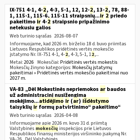
IX-751 4-1, 4-
2
, 4-3, 5-1, 12, 12-
2
, 13-
2
, 78, 88-
1, 115-1, 115-6, 115-11 straipsnių...
ir
2
priedo
pakeitimo
ir
4-
2
straipsnio pripažinimo
netekusiu galios
Web turinio sąrašas
2026-08-07
Informuojame, kad 2026 m. birželio 18 d. buvo priimtas
Lietuvos Respublikos pridėtinės vertės mokesčio
įstatymo Nr. IX-751 4-1, 4-
2
, 4-3, 5-1, 1
2
,...
Metai:
2026
Mokesčiai:
Pridėtinės vertės mokestis
Mokesčių žinyno kategorijos:
Mokesčių įstatymų
pakeitimai » Pridėtinės vertės mokesčio pakeitimai nuo
2027 m.
VA-83 „Dėl Mokestinės nepriemokos
ar
baudos
už administracinį nusižengimą
mokėjimo...
atidėjimo
ir
(
ar
)
išdėstymo
taisyklių
ir
formų patvirtinimo“ pakeitimo“
Web turinio sąrašas
2026-04-08
Informuojame apie 2026 m. kovo 31 d. priimtą
Valstybinės
mokesčių
inspekcijos prie Lietuvos
Respublikos finansų ministerijos viršininko įsakymą Nr.
VA-26 „Dėl Valstybinės...