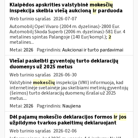
Klaipėdos apskrities valstybinė
mokesčių
inspekcija skelbia viešą aukcioną
ir
parduoda
Web turinio sąrašas
2026-07-07
Automobilį Opel Vivaro (2004 m. dyzelinas)-2800 Eur.
Automobilį Skoda Superb (2006 m. dyzelinas)-581 Eur. 4
metalines spintas Palangoje (140 Eur/kompl.);
2
metalines...
Metai:
2026
Pagrindinis:
Aukcionai ir turto pardavimai
Viešai paskelbti gyventojų turto deklaracijų
duomenys už 2025 metus
Web turinio sąrašas
2026-06-30
Valstybinė
mokesčių
inspekcija (VMI) informuoja, kad
internetinėje svetainėje jau skelbiami metinių gyventojų
(šeimos) turto deklaracijų duomenų išrašai už 2025
metus....
Metai:
2026
Pagrindinis:
Naujiena
Dėl pajamų mokesčio deklaracijos formos
ir
jos
užpildymo tvarkos pakeitimų deklaruojant
Web turinio sąrašas
2026-02-06