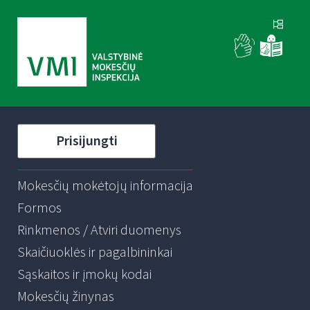
Prisijungti
Mokesčių mokėtojų informacija
Formos
Rinkmenos / Atviri duomenys
Skaičiuoklės ir pagalbininkai
Sąskaitos ir įmokų kodai
Mokesčių žinynas