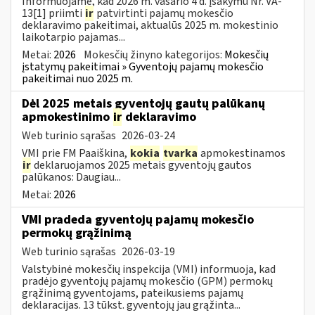
Informuojame, kad 2026 m. vasario 4 d. įsakymu Nr. VA-
13[1] priimti
ir
patvirtinti pajamų mokesčio
deklaravimo pakeitimai, aktualūs 2025 m. mokestinio
laikotarpio pajamas...
Metai:
2026
Mokesčių žinyno kategorijos:
Mokesčių
įstatymų pakeitimai » Gyventojų pajamų mokesčio
pakeitimai nuo 2025 m.
Dėl 2025 metais gyventojų gautų palūkanų
apmokestinimo
ir
deklaravimo
Web turinio sąrašas
2026-03-24
VMI prie FM Paaiškina,
kokia
tvarka
apmokestinamos
ir
deklaruojamos 2025 metais gyventojų gautos
palūkanos: Daugiau...
Metai:
2026
VMI pradeda gyventojų pajamų mokesčio
permokų grąžinimą
Web turinio sąrašas
2026-03-19
Valstybinė mokesčių inspekcija (VMI) informuoja, kad
pradėjo gyventojų pajamų mokesčio (GPM) permokų
grąžinimą gyventojams, pateikusiems pajamų
deklaracijas. 13 tūkst. gyventojų jau grąžinta...