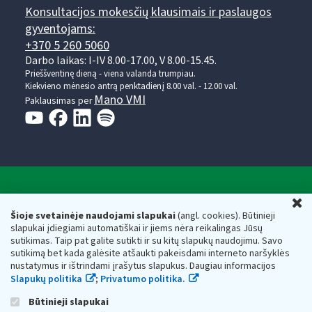
Konsultacijos mokesčių klausimais ir paslaugos
gyventojams:
+370 5 260 5060
Darbo laikas: I-IV 8.00-17.00, V 8.00-15.45.
Prieššventinę dieną - viena valanda trumpiau.
Kiekvieno mėnesio antrą penktadienį 8.00 val. - 12.00 val.
Mano VMI
Paklausimas per
Valstybinė mokesčių inspekcija prie Lietuvos
U
Respublikos finansų ministerijos
Šioje svetainėje naudojami slapukai
(angl. cookies). Būtinieji
slapukai įdiegiami automatiškai ir jiems nėra reikalingas Jūsų
Biudžetinė įstaiga. Juridinio asmens kodas — 188659752,
sutikimas. Taip pat galite sutikti ir su kitų slapukų naudojimu. Savo
adresas: Vasario 16-osios g. 14, 01107 Vilnius, Lietuva, el.paštas:
sutikimą bet kada galėsite atšaukti pakeisdami interneto naršyklės
vmi@vmi.lt
, E. pristatymo dėžutės adresas 188659752
nustatymus ir ištrindami įrašytus slapukus. Daugiau informacijos
Duomenys apie Valstybinę mokesčių inspekciją prie Lietuvos
Slapukų politika
;
Privatumo politika.
Respublikos finansų ministerijos kaupiami ir saugomi Juridinių
asmenų registre
Būtinieji slapukai