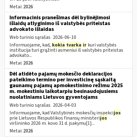
Metai:
2026
Informacinis pranešimas dėl bylinėjimosi
išlaidų atlyginimo iš valstybės priteistas
advokato išlaidas
Web turinio sąrašas
2026-06-10
Informuojame, kad,
kokia
tvarka
ir
kuri valstybės
institucija turi grąžinti asmeniui iš valstybės priteistas
advokato...
Metai:
2026
Dėl atidėto pajamų mokesčio deklaracijos
pateikimo termino per investicinę sąskaitą
gaunamų pajamų apmokestinimo režimu 2025
m. mokestiniu laikotarpiu besinaudojusiems
nuolatiniams Lietuvos gyventojams
Web turinio sąrašas
2026-04-03
Informuojame, kad Valstybinės mokesčių inspekci
jos
prie Lietuvos Respublikos finansų ministeri
jos
viršininko 2026 m. kovo 31 d. įsakymu[1]...
Metai:
2026