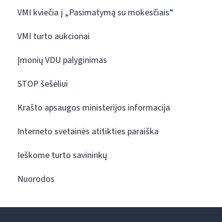
VMI kviečia į „Pasimatymą su mokesčiais“
VMI turto aukcionai
Įmonių VDU palyginimas
STOP šešėliui
Krašto apsaugos ministerijos informacija
Interneto svetainės atitikties paraiška
Ieškome turto savininkų
Nuorodos