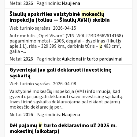
Metai:
2026
Pagrindinis:
Naujiena
Šiaulių apskrities valstybinė
mokesčių
inspekcija (toliau — Šiaulių AVMI) skelbia
Web turinio sąrašas
2026-04-15
Automobilis „Opel Vivaro“ (VIN: W0LJ7BDB66V614168)
pagaminimo metai – 2006, degalai – dyzelinas (likutis
apie 1 l.), rida – 329 399 km., darbinis tūris –
2
463 cm³,
galia –...
Metai:
2026
Pagrindinis:
Aukcionai ir turto pardavimai
Gyventojai jau gali deklaruoti investicinę
sąskaitą
Web turinio sąrašas
2026-04-08
Valstybinė mokesčių inspekcija (VMI) informuoja, kad
gyventojai jau gali deklaruoti savo investicinę sąskaitą.
Investicinė sąskaita deklaruojama pateikiant pajamų
mokesčio deklaraciją per...
Metai:
2026
Pagrindinis:
Naujiena
Dėl pajamų
ir
turto deklaravimo už 2025 m.
mokestinį laikotarpį