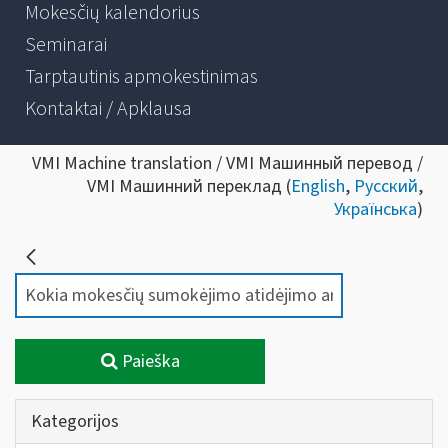
Mokesčių kalendorius
Seminarai
Tarptautinis apmokestinimas
Kontaktai / Apklausa
VMI Machine translation / VMI Машинный перевод /
VMI Машинний переклад (
English
,
Русский
,
Українська
)
Paieška
Kategorijos