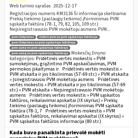
Web turinio sąrašas
2025-12-17
Registracijos numeris KM3136 Ši informacija skelbiama:
Prekių tiekimo (paslaugų teikimo) įforminimas PVM
sąskaita faktūra (78-1, 79, 82, 105, 109 str.)
Neįsiregistravusio PVM mokėtoju asmens PVM...
pvm išskyrimas
išskirti pvm ne pvm sąskaitoje faktūroje
pvm išskyrimas ne pvm sąskaitoje faktūroje
pvm suma ne pvm sąskaitoje faktūroje
Mokesčių žinyno
pvm sumą ne pvm sąskaitoje faktūroje
kategorijos:
Pridėtinės vertės mokestis » PVM
sumokėjimas, grąžintino PVM apskaičiavimas, PVM
permokos įskaitymas ir
Pridėtinės vertės mokestis »
PVM atskaita ir jos tikslinimas (57-69 str.) » PVM atskaita
» Įsiregistravusio PVM mokėtoju asmens
Pridėtinės
vertės mokestis » PVM atskaita ir jos tikslinimas (57-69
str.) » PVM atskaita » Neįsiregistravusio PVM mokėtoju
asmens
Pridėtinės vertės mokestis » PVM sąskaitos
faktūros, reikalavimai apskaitai (IX skyrius) » Prekių
tiekimo (paslaugų teikimo) įforminimas PVM sąskaita
faktūra (78-1, 7
Pridėtinės vertės mokestis » PVM
sąskaitos faktūros, reikalavimai apskaitai (IX skyrius) »
PVM sąskaitos faktūros informacija (80 str.)
Kada buvo panaikinta prievolė mokėti