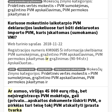
Mokesčių žinyno kategorijos:
pvm permokos grąžinimas
Pridėtinės vertės mokestis » PVM sumokėjimas,
grąžintino PVM apskaičiavimas, PVM permokos
įskaitymas ir
Kuriuose mokestinio laikotarpio PVM
deklaracijos laukeliuose turi būti deklaruotas
importo PVM, kuris įskaitomas (sumokamas)
VMI?
Web turinio sąrašas
2018-11-22
Registracijos numeris KM0685 Ši informacija skelbiama:
PVM sumokėjimas, grąžintino PVM apskaičiavimas, PVM
permokos įskaitymas
ir
grąžinimas (90-94 str.)
Apskaičiuotas...
Mokesčių
pvm
importo pvm
pvmį 94 str
importo pvm įskaitymas
žinyno kategorijos:
Pridėtinės vertės mokestis » PVM
sumokėjimas, grąžintino PVM apskaičiavimas, PVM
permokos įskaitymas ir
Ar
asmuo, viršijęs 45 000 eurų ribą, bet
neįsiregistravęs PVM mokėtoju, gali
(privalo...apskaitos dokumente išskirti PVM, o
pirkėjas turi teisę tokį PVM atskaityti įprasta
tvarka