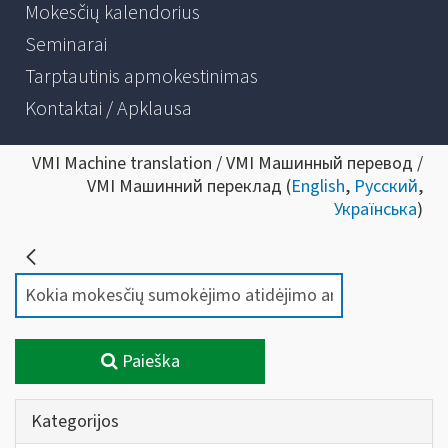
Mokesčių kalendorius
Seminarai
Tarptautinis apmokestinimas
Kontaktai / Apklausa
VMI Machine translation / VMI Машинный перевод /
VMI Машинний переклад (
English
,
Русский
,
Українська
)
Paieška
Kategorijos