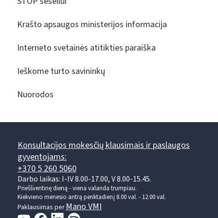
STOP šešėliui
Krašto apsaugos ministerijos informacija
Interneto svetainės atitikties paraiška
Ieškome turto savininkų
Nuorodos
Konsultacijos mokesčių klausimais ir paslaugos
gyventojams:
+370 5 260 5060
Darbo laikas: I-IV 8.00-17.00, V 8.00-15.45.
Prieššventinę dieną - viena valanda trumpiau.
Kiekvieno mėnesio antrą penktadienį 8.00 val. - 12.00 val.
Mano VMI
Paklausimas per