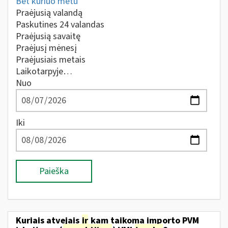
Bet kuriuo metu
Praėjusią valandą
Paskutines 24 valandas
Praėjusią savaitę
Praėjusį mėnesį
Praėjusiais metais
Laikotarpyje…
Nuo
Iki
Paieška
Kuriais atvejais
ir
kam taikoma importo PVM