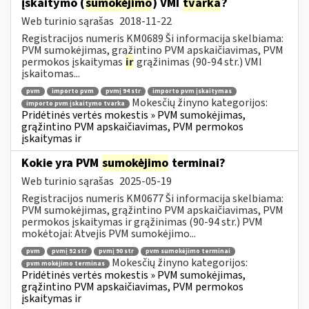
įskaitymo (
sumokėjimo
) VMI
tvarka
?
Web turinio sąrašas
2018-11-22
Registracijos numeris KM0689 Ši informacija skelbiama:
PVM sumokėjimas, grąžintino PVM apskaičiavimas, PVM
permokos įskaitymas
ir
grąžinimas (90-94 str.) VMI
įskaitomas...
pvm
importo pvm
pvmį 94 str
importo pvm įskaitymas
Mokesčių žinyno kategorijos:
importo pvm įskaitymo tvarka
Pridėtinės vertės mokestis » PVM sumokėjimas,
grąžintino PVM apskaičiavimas, PVM permokos
įskaitymas ir
Kokie yra PVM
sumokėjimo
terminai?
Web turinio sąrašas
2025-05-19
Registracijos numeris KM0677 Ši informacija skelbiama:
PVM sumokėjimas, grąžintino PVM apskaičiavimas, PVM
permokos įskaitymas ir grąžinimas (90-94 str.) PVM
mokėtojai: Atvejis PVM sumokėjimo...
pvm
pvmį 92 str
pvmį 90 str
pvm sumokėjimo terminai
Mokesčių žinyno kategorijos:
pvm mokėjimo terminas
Pridėtinės vertės mokestis » PVM sumokėjimas,
grąžintino PVM apskaičiavimas, PVM permokos
įskaitymas ir