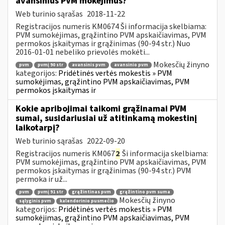
avansinius PVM mokėjimus?
Web turinio sąrašas
2018-11-22
Registracijos numeris KM0674 Ši informacija skelbiama:
PVM sumokėjimas, grąžintino PVM apskaičiavimas, PVM
permokos įskaitymas ir grąžinimas (90-94 str.) Nuo
2016-01-01 nebeliko prievolės mokėti...
Mokesčių žinyno
pvm
pvmį 90 str
avansinis pvm
avansinio pvm
kategorijos:
Pridėtinės vertės mokestis » PVM
sumokėjimas, grąžintino PVM apskaičiavimas, PVM
permokos įskaitymas ir
Kokie apribojimai taikomi grąžinamai PVM
sumai, susidariusiai už atitinkamą mokestinį
laikotarpį?
Web turinio sąrašas
2022-09-20
Registracijos numeris KM067
2
Ši informacija skelbiama:
PVM sumokėjimas, grąžintino PVM apskaičiavimas, PVM
permokos įskaitymas ir grąžinimas (90-94 str.) PVM
permoka ir už...
pvm
pvmį 91 str
grąžintinas pvm
grąžintino pvm suma
Mokesčių žinyno
sąlyginis pvm
kalendorinio pusmečio
kategorijos:
Pridėtinės vertės mokestis » PVM
sumokėjimas, grąžintino PVM apskaičiavimas, PVM