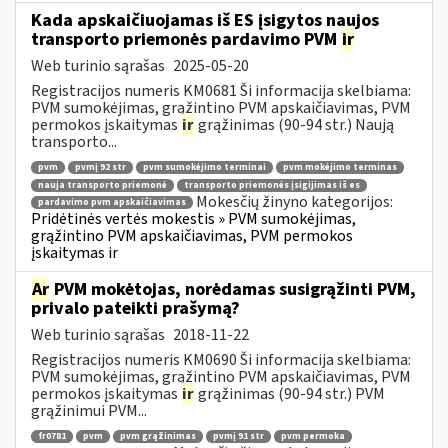
Kada apskaičiuojamas iš ES įsigytos naujos
transporto priemonės pardavimo PVM
ir
Web turinio sąrašas
2025-05-20
Registracijos numeris KM0681 Ši informacija skelbiama:
PVM sumokėjimas, grąžintino PVM apskaičiavimas, PVM
permokos įskaitymas
ir
grąžinimas (90-94 str.) Naują
transporto...
pvm
pvmį 92 str
pvm sumokėjimo terminai
pvm mokėjimo terminas
nauja transporto priemonė
transporto priemonės įsigijimas iš es
Mokesčių žinyno kategorijos:
pardavimo pvm apskaičiavimas
Pridėtinės vertės mokestis » PVM sumokėjimas,
grąžintino PVM apskaičiavimas, PVM permokos
įskaitymas ir
Ar
PVM mokėtojas, norėdamas susigrąžinti PVM,
privalo pateikti prašymą?
Web turinio sąrašas
2018-11-22
Registracijos numeris KM0690 Ši informacija skelbiama:
PVM sumokėjimas, grąžintino PVM apskaičiavimas, PVM
permokos įskaitymas
ir
grąžinimas (90-94 str.) PVM
grąžinimui PVM...
fr0781
pvm
pvm grąžinimas
pvmį 91 str
pvm permoka