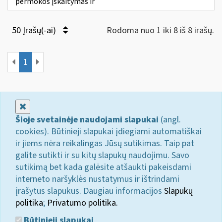
permokos įskaitymas ir
50 Įrašų(-ai)
Rodoma nuo 1 iki 8 iš 8 irašų.
1
Uždaryti
Šioje svetainėje naudojami slapukai
(angl.
cookies). Būtinieji slapukai įdiegiami automatiškai
ir jiems nėra reikalingas Jūsų sutikimas. Taip pat
galite sutikti ir su kitų slapukų naudojimu. Savo
sutikimą bet kada galėsite atšaukti pakeisdami
interneto naršyklės nustatymus ir ištrindami
įrašytus slapukus. Daugiau informacijos
Slapukų
politika
;
Privatumo politika.
Būtinieji slapukai