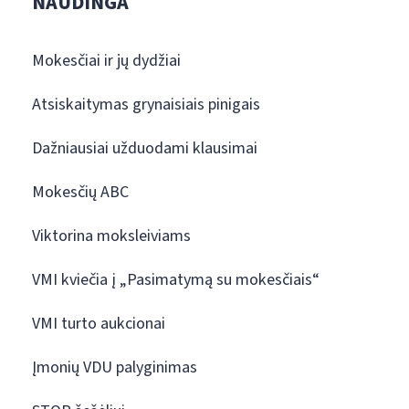
NAUDINGA
Mokesčiai ir jų dydžiai
Atsiskaitymas grynaisiais pinigais
Dažniausiai užduodami klausimai
Mokesčių ABC
Viktorina moksleiviams
VMI kviečia į „Pasimatymą su mokesčiais“
VMI turto aukcionai
Įmonių VDU palyginimas