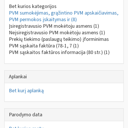
Bet kurios kategorijos
PVM sumokėjimas, grąžintino PVM apskaičiavimas,
PVM permokos įskaitymas ir
(8)
Įsiregistravusio PVM mokėtoju asmens
(1)
Neįsiregistravusio PVM mokėtoju asmens
(1)
Prekių tiekimo (paslaugų teikimo) įforminimas
PVM sąskaita faktūra (78-1, 7
(1)
PVM sąskaitos faktūros informacija (80 str.)
(1)
Aplankai
Bet kurį aplanką
Parodymo data