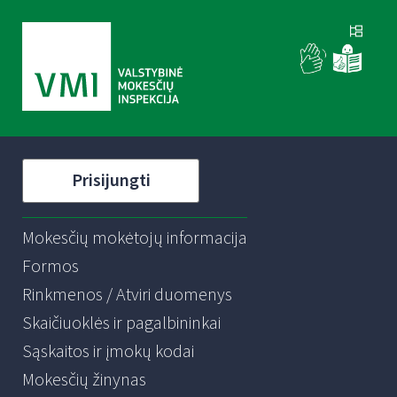
Prisijungti
Mokesčių mokėtojų informacija
Formos
Rinkmenos / Atviri duomenys
Skaičiuoklės ir pagalbininkai
Sąskaitos ir įmokų kodai
Mokesčių žinynas