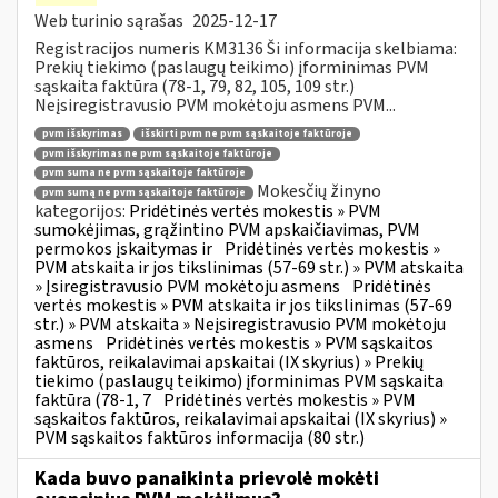
Web turinio sąrašas
2025-12-17
Registracijos numeris KM3136 Ši informacija skelbiama:
Prekių tiekimo (paslaugų teikimo) įforminimas PVM
sąskaita faktūra (78-1, 79, 82, 105, 109 str.)
Neįsiregistravusio PVM mokėtoju asmens PVM...
pvm išskyrimas
išskirti pvm ne pvm sąskaitoje faktūroje
pvm išskyrimas ne pvm sąskaitoje faktūroje
pvm suma ne pvm sąskaitoje faktūroje
Mokesčių žinyno
pvm sumą ne pvm sąskaitoje faktūroje
kategorijos:
Pridėtinės vertės mokestis » PVM
sumokėjimas, grąžintino PVM apskaičiavimas, PVM
permokos įskaitymas ir
Pridėtinės vertės mokestis »
PVM atskaita ir jos tikslinimas (57-69 str.) » PVM atskaita
» Įsiregistravusio PVM mokėtoju asmens
Pridėtinės
vertės mokestis » PVM atskaita ir jos tikslinimas (57-69
str.) » PVM atskaita » Neįsiregistravusio PVM mokėtoju
asmens
Pridėtinės vertės mokestis » PVM sąskaitos
faktūros, reikalavimai apskaitai (IX skyrius) » Prekių
tiekimo (paslaugų teikimo) įforminimas PVM sąskaita
faktūra (78-1, 7
Pridėtinės vertės mokestis » PVM
sąskaitos faktūros, reikalavimai apskaitai (IX skyrius) »
PVM sąskaitos faktūros informacija (80 str.)
Kada buvo panaikinta prievolė mokėti