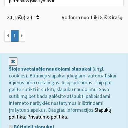
permokos įskaitymas ir
20 Įrašų(-ai)
Rodoma nuo 1 iki 8 iš 8 irašų.
1
Uždaryti
Šioje svetainėje naudojami slapukai
(angl.
cookies). Būtinieji slapukai įdiegiami automatiškai
ir jiems nėra reikalingas Jūsų sutikimas. Taip pat
galite sutikti ir su kitų slapukų naudojimu. Savo
sutikimą bet kada galėsite atšaukti pakeisdami
interneto naršyklės nustatymus ir ištrindami
įrašytus slapukus. Daugiau informacijos
Slapukų
politika
;
Privatumo politika.
Būtinieji slapukai