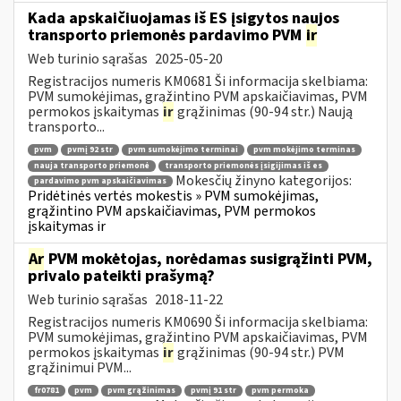
Kada apskaičiuojamas iš ES įsigytos naujos
transporto priemonės pardavimo PVM
ir
Web turinio sąrašas
2025-05-20
Registracijos numeris KM0681 Ši informacija skelbiama:
PVM sumokėjimas, grąžintino PVM apskaičiavimas, PVM
permokos įskaitymas
ir
grąžinimas (90-94 str.) Naują
transporto...
pvm
pvmį 92 str
pvm sumokėjimo terminai
pvm mokėjimo terminas
nauja transporto priemonė
transporto priemonės įsigijimas iš es
Mokesčių žinyno kategorijos:
pardavimo pvm apskaičiavimas
Pridėtinės vertės mokestis » PVM sumokėjimas,
grąžintino PVM apskaičiavimas, PVM permokos
įskaitymas ir
Ar
PVM mokėtojas, norėdamas susigrąžinti PVM,
privalo pateikti prašymą?
Web turinio sąrašas
2018-11-22
Registracijos numeris KM0690 Ši informacija skelbiama:
PVM sumokėjimas, grąžintino PVM apskaičiavimas, PVM
permokos įskaitymas
ir
grąžinimas (90-94 str.) PVM
grąžinimui PVM...
fr0781
pvm
pvm grąžinimas
pvmį 91 str
pvm permoka