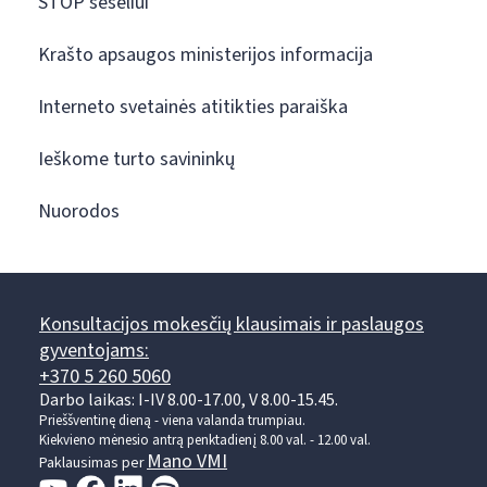
STOP šešėliui
Krašto apsaugos ministerijos informacija
Interneto svetainės atitikties paraiška
Ieškome turto savininkų
Nuorodos
Konsultacijos mokesčių klausimais ir paslaugos
gyventojams:
+370 5 260 5060
Darbo laikas: I-IV 8.00-17.00, V 8.00-15.45.
Prieššventinę dieną - viena valanda trumpiau.
Kiekvieno mėnesio antrą penktadienį 8.00 val. - 12.00 val.
Mano VMI
Paklausimas per