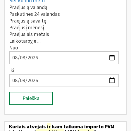
Bet kuriuo metu
Praėjusią valandą
Paskutines 24 valandas
Praėjusią savaitę
Praėjusį mėnesį
Praėjusiais metais
Laikotarpyje…
Nuo
Iki
Paieška
Kuriais atvejais
ir
kam taikoma importo PVM