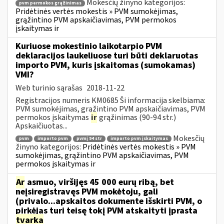
Mokesčių žinyno kategorijos:
pvm permokos grąžinimas
Pridėtinės vertės mokestis » PVM sumokėjimas,
grąžintino PVM apskaičiavimas, PVM permokos
įskaitymas ir
Kuriuose mokestinio laikotarpio PVM
deklaracijos laukeliuose turi būti deklaruotas
importo PVM, kuris įskaitomas (sumokamas)
VMI?
Web turinio sąrašas
2018-11-22
Registracijos numeris KM0685 Ši informacija skelbiama:
PVM sumokėjimas, grąžintino PVM apskaičiavimas, PVM
permokos įskaitymas
ir
grąžinimas (90-94 str.)
Apskaičiuotas...
Mokesčių
pvm
importo pvm
pvmį 94 str
importo pvm įskaitymas
žinyno kategorijos:
Pridėtinės vertės mokestis » PVM
sumokėjimas, grąžintino PVM apskaičiavimas, PVM
permokos įskaitymas ir
Ar
asmuo, viršijęs 45 000 eurų ribą, bet
neįsiregistravęs PVM mokėtoju, gali
(privalo...apskaitos dokumente išskirti PVM, o
pirkėjas turi teisę tokį PVM atskaityti įprasta
tvarka