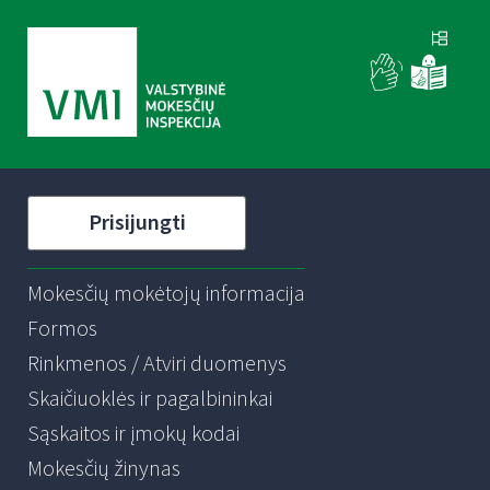
Prisijungti
Mokesčių mokėtojų informacija
Formos
Rinkmenos / Atviri duomenys
Skaičiuoklės ir pagalbininkai
Sąskaitos ir įmokų kodai
Mokesčių žinynas