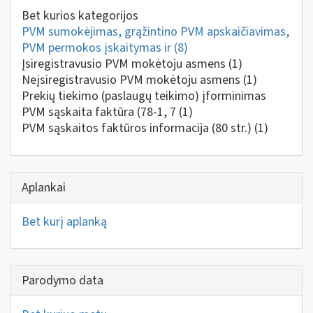
Bet kurios kategorijos
PVM sumokėjimas, grąžintino PVM apskaičiavimas,
PVM permokos įskaitymas ir
(8)
Įsiregistravusio PVM mokėtoju asmens
(1)
Neįsiregistravusio PVM mokėtoju asmens
(1)
Prekių tiekimo (paslaugų teikimo) įforminimas
PVM sąskaita faktūra (78-1, 7
(1)
PVM sąskaitos faktūros informacija (80 str.)
(1)
Aplankai
Bet kurį aplanką
Parodymo data