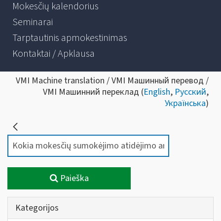
Mokesčių kalendorius
Seminarai
Tarptautinis apmokestinimas
Kontaktai / Apklausa
VMI Machine translation / VMI Машинный перевод /
VMI Машинний переклад (
English
,
Русский
,
Українська
)
Paieška
Kategorijos