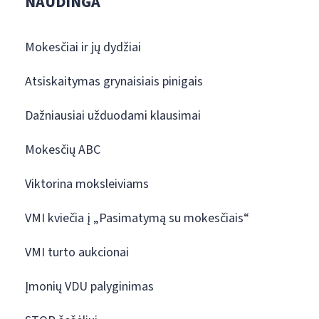
NAUDINGA
Mokesčiai ir jų dydžiai
Atsiskaitymas grynaisiais pinigais
Dažniausiai užduodami klausimai
Mokesčių ABC
Viktorina moksleiviams
VMI kviečia į „Pasimatymą su mokesčiais“
VMI turto aukcionai
Įmonių VDU palyginimas