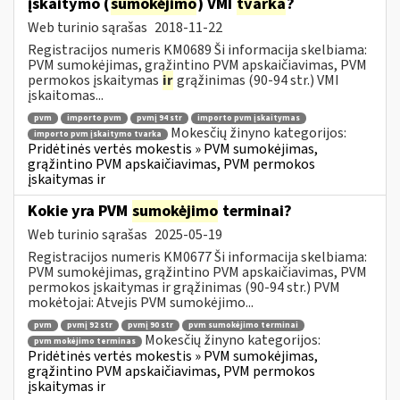
įskaitymo (
sumokėjimo
) VMI
tvarka
?
Web turinio sąrašas
2018-11-22
Registracijos numeris KM0689 Ši informacija skelbiama:
PVM sumokėjimas, grąžintino PVM apskaičiavimas, PVM
permokos įskaitymas
ir
grąžinimas (90-94 str.) VMI
įskaitomas...
pvm
importo pvm
pvmį 94 str
importo pvm įskaitymas
Mokesčių žinyno kategorijos:
importo pvm įskaitymo tvarka
Pridėtinės vertės mokestis » PVM sumokėjimas,
grąžintino PVM apskaičiavimas, PVM permokos
įskaitymas ir
Kokie yra PVM
sumokėjimo
terminai?
Web turinio sąrašas
2025-05-19
Registracijos numeris KM0677 Ši informacija skelbiama:
PVM sumokėjimas, grąžintino PVM apskaičiavimas, PVM
permokos įskaitymas ir grąžinimas (90-94 str.) PVM
mokėtojai: Atvejis PVM sumokėjimo...
pvm
pvmį 92 str
pvmį 90 str
pvm sumokėjimo terminai
Mokesčių žinyno kategorijos:
pvm mokėjimo terminas
Pridėtinės vertės mokestis » PVM sumokėjimas,
grąžintino PVM apskaičiavimas, PVM permokos
įskaitymas ir