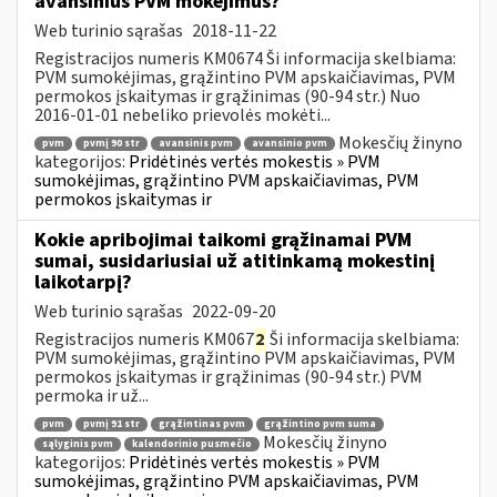
avansinius PVM mokėjimus?
Web turinio sąrašas
2018-11-22
Registracijos numeris KM0674 Ši informacija skelbiama:
PVM sumokėjimas, grąžintino PVM apskaičiavimas, PVM
permokos įskaitymas ir grąžinimas (90-94 str.) Nuo
2016-01-01 nebeliko prievolės mokėti...
Mokesčių žinyno
pvm
pvmį 90 str
avansinis pvm
avansinio pvm
kategorijos:
Pridėtinės vertės mokestis » PVM
sumokėjimas, grąžintino PVM apskaičiavimas, PVM
permokos įskaitymas ir
Kokie apribojimai taikomi grąžinamai PVM
sumai, susidariusiai už atitinkamą mokestinį
laikotarpį?
Web turinio sąrašas
2022-09-20
Registracijos numeris KM067
2
Ši informacija skelbiama:
PVM sumokėjimas, grąžintino PVM apskaičiavimas, PVM
permokos įskaitymas ir grąžinimas (90-94 str.) PVM
permoka ir už...
pvm
pvmį 91 str
grąžintinas pvm
grąžintino pvm suma
Mokesčių žinyno
sąlyginis pvm
kalendorinio pusmečio
kategorijos:
Pridėtinės vertės mokestis » PVM
sumokėjimas, grąžintino PVM apskaičiavimas, PVM