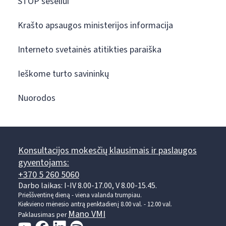
STOP šešėliui
Krašto apsaugos ministerijos informacija
Interneto svetainės atitikties paraiška
Ieškome turto savininkų
Nuorodos
Konsultacijos mokesčių klausimais ir paslaugos
gyventojams:
+370 5 260 5060
Darbo laikas: I-IV 8.00-17.00, V 8.00-15.45.
Prieššventinę dieną - viena valanda trumpiau.
Kiekvieno mėnesio antrą penktadienį 8.00 val. - 12.00 val.
Mano VMI
Paklausimas per