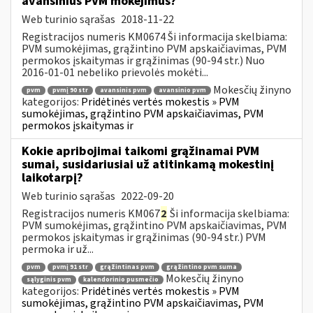
avansinius PVM mokėjimus?
Web turinio sąrašas
2018-11-22
Registracijos numeris KM0674 Ši informacija skelbiama:
PVM sumokėjimas, grąžintino PVM apskaičiavimas, PVM
permokos įskaitymas ir grąžinimas (90-94 str.) Nuo
2016-01-01 nebeliko prievolės mokėti...
Mokesčių žinyno
pvm
pvmį 90 str
avansinis pvm
avansinio pvm
kategorijos:
Pridėtinės vertės mokestis » PVM
sumokėjimas, grąžintino PVM apskaičiavimas, PVM
permokos įskaitymas ir
Kokie apribojimai taikomi grąžinamai PVM
sumai, susidariusiai už atitinkamą mokestinį
laikotarpį?
Web turinio sąrašas
2022-09-20
Registracijos numeris KM067
2
Ši informacija skelbiama:
PVM sumokėjimas, grąžintino PVM apskaičiavimas, PVM
permokos įskaitymas ir grąžinimas (90-94 str.) PVM
permoka ir už...
pvm
pvmį 91 str
grąžintinas pvm
grąžintino pvm suma
Mokesčių žinyno
sąlyginis pvm
kalendorinio pusmečio
kategorijos:
Pridėtinės vertės mokestis » PVM
sumokėjimas, grąžintino PVM apskaičiavimas, PVM