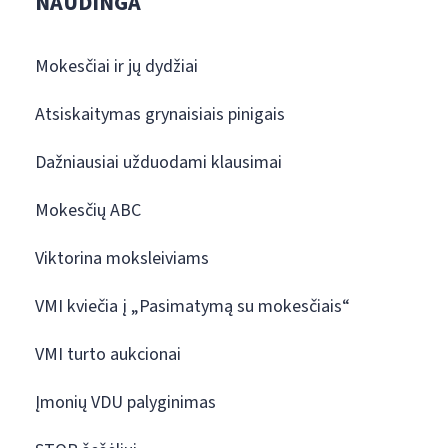
NAUDINGA
Mokesčiai ir jų dydžiai
Atsiskaitymas grynaisiais pinigais
Dažniausiai užduodami klausimai
Mokesčių ABC
Viktorina moksleiviams
VMI kviečia į „Pasimatymą su mokesčiais“
VMI turto aukcionai
Įmonių VDU palyginimas