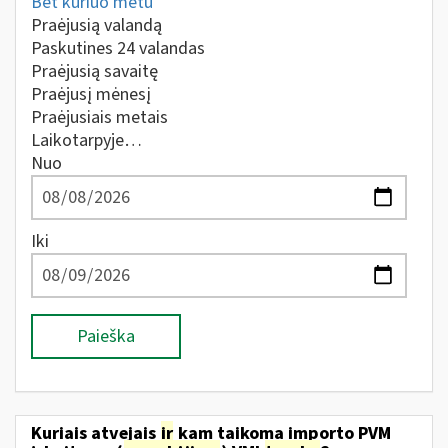
Bet kuriuo metu
Praėjusią valandą
Paskutines 24 valandas
Praėjusią savaitę
Praėjusį mėnesį
Praėjusiais metais
Laikotarpyje…
Nuo
Iki
Paieška
Kuriais atvejais
ir
kam taikoma importo PVM