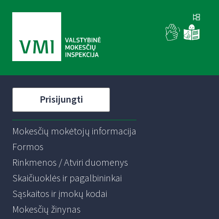
Prisijungti
Mokesčių mokėtojų informacija
Formos
Rinkmenos / Atviri duomenys
Skaičiuoklės ir pagalbininkai
Sąskaitos ir įmokų kodai
Mokesčių žinynas