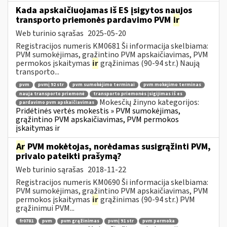
Kada apskaičiuojamas iš ES įsigytos naujos
transporto priemonės pardavimo PVM
ir
Web turinio sąrašas
2025-05-20
Registracijos numeris KM0681 Ši informacija skelbiama:
PVM sumokėjimas, grąžintino PVM apskaičiavimas, PVM
permokos įskaitymas
ir
grąžinimas (90-94 str.) Naują
transporto...
pvm
pvmį 92 str
pvm sumokėjimo terminai
pvm mokėjimo terminas
nauja transporto priemonė
transporto priemonės įsigijimas iš es
Mokesčių žinyno kategorijos:
pardavimo pvm apskaičiavimas
Pridėtinės vertės mokestis » PVM sumokėjimas,
grąžintino PVM apskaičiavimas, PVM permokos
įskaitymas ir
Ar
PVM mokėtojas, norėdamas susigrąžinti PVM,
privalo pateikti prašymą?
Web turinio sąrašas
2018-11-22
Registracijos numeris KM0690 Ši informacija skelbiama:
PVM sumokėjimas, grąžintino PVM apskaičiavimas, PVM
permokos įskaitymas
ir
grąžinimas (90-94 str.) PVM
grąžinimui PVM...
fr0781
pvm
pvm grąžinimas
pvmį 91 str
pvm permoka