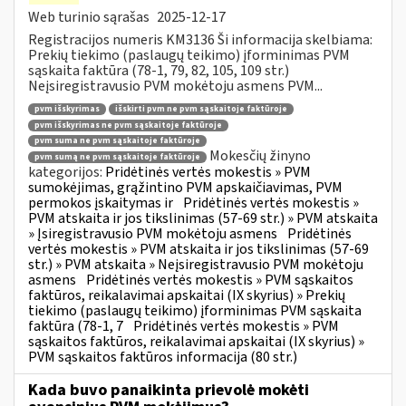
Web turinio sąrašas
2025-12-17
Registracijos numeris KM3136 Ši informacija skelbiama:
Prekių tiekimo (paslaugų teikimo) įforminimas PVM
sąskaita faktūra (78-1, 79, 82, 105, 109 str.)
Neįsiregistravusio PVM mokėtoju asmens PVM...
pvm išskyrimas
išskirti pvm ne pvm sąskaitoje faktūroje
pvm išskyrimas ne pvm sąskaitoje faktūroje
pvm suma ne pvm sąskaitoje faktūroje
Mokesčių žinyno
pvm sumą ne pvm sąskaitoje faktūroje
kategorijos:
Pridėtinės vertės mokestis » PVM
sumokėjimas, grąžintino PVM apskaičiavimas, PVM
permokos įskaitymas ir
Pridėtinės vertės mokestis »
PVM atskaita ir jos tikslinimas (57-69 str.) » PVM atskaita
» Įsiregistravusio PVM mokėtoju asmens
Pridėtinės
vertės mokestis » PVM atskaita ir jos tikslinimas (57-69
str.) » PVM atskaita » Neįsiregistravusio PVM mokėtoju
asmens
Pridėtinės vertės mokestis » PVM sąskaitos
faktūros, reikalavimai apskaitai (IX skyrius) » Prekių
tiekimo (paslaugų teikimo) įforminimas PVM sąskaita
faktūra (78-1, 7
Pridėtinės vertės mokestis » PVM
sąskaitos faktūros, reikalavimai apskaitai (IX skyrius) »
PVM sąskaitos faktūros informacija (80 str.)
Kada buvo panaikinta prievolė mokėti