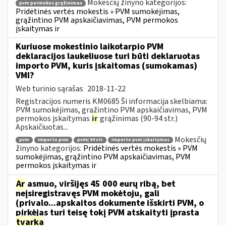
Mokesčių žinyno kategorijos:
pvm permokos grąžinimas
Pridėtinės vertės mokestis » PVM sumokėjimas,
grąžintino PVM apskaičiavimas, PVM permokos
įskaitymas ir
Kuriuose mokestinio laikotarpio PVM
deklaracijos laukeliuose turi būti deklaruotas
importo PVM, kuris įskaitomas (sumokamas)
VMI?
Web turinio sąrašas
2018-11-22
Registracijos numeris KM0685 Ši informacija skelbiama:
PVM sumokėjimas, grąžintino PVM apskaičiavimas, PVM
permokos įskaitymas
ir
grąžinimas (90-94 str.)
Apskaičiuotas...
Mokesčių
pvm
importo pvm
pvmį 94 str
importo pvm įskaitymas
žinyno kategorijos:
Pridėtinės vertės mokestis » PVM
sumokėjimas, grąžintino PVM apskaičiavimas, PVM
permokos įskaitymas ir
Ar
asmuo, viršijęs 45 000 eurų ribą, bet
neįsiregistravęs PVM mokėtoju, gali
(privalo...apskaitos dokumente išskirti PVM, o
pirkėjas turi teisę tokį PVM atskaityti įprasta
tvarka