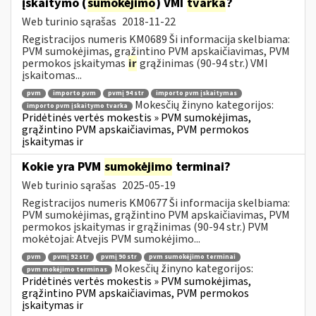
įskaitymo (
sumokėjimo
) VMI
tvarka
?
Web turinio sąrašas
2018-11-22
Registracijos numeris KM0689 Ši informacija skelbiama:
PVM sumokėjimas, grąžintino PVM apskaičiavimas, PVM
permokos įskaitymas
ir
grąžinimas (90-94 str.) VMI
įskaitomas...
pvm
importo pvm
pvmį 94 str
importo pvm įskaitymas
Mokesčių žinyno kategorijos:
importo pvm įskaitymo tvarka
Pridėtinės vertės mokestis » PVM sumokėjimas,
grąžintino PVM apskaičiavimas, PVM permokos
įskaitymas ir
Kokie yra PVM
sumokėjimo
terminai?
Web turinio sąrašas
2025-05-19
Registracijos numeris KM0677 Ši informacija skelbiama:
PVM sumokėjimas, grąžintino PVM apskaičiavimas, PVM
permokos įskaitymas ir grąžinimas (90-94 str.) PVM
mokėtojai: Atvejis PVM sumokėjimo...
pvm
pvmį 92 str
pvmį 90 str
pvm sumokėjimo terminai
Mokesčių žinyno kategorijos:
pvm mokėjimo terminas
Pridėtinės vertės mokestis » PVM sumokėjimas,
grąžintino PVM apskaičiavimas, PVM permokos
įskaitymas ir