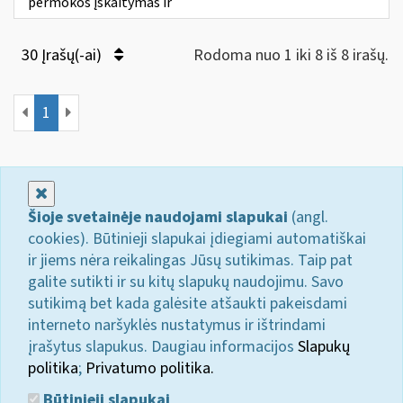
permokos įskaitymas ir
30 Įrašų(-ai)
Rodoma nuo 1 iki 8 iš 8 irašų.
1
Uždaryti
Šioje svetainėje naudojami slapukai
(angl.
cookies). Būtinieji slapukai įdiegiami automatiškai
ir jiems nėra reikalingas Jūsų sutikimas. Taip pat
galite sutikti ir su kitų slapukų naudojimu. Savo
sutikimą bet kada galėsite atšaukti pakeisdami
interneto naršyklės nustatymus ir ištrindami
įrašytus slapukus. Daugiau informacijos
Slapukų
politika
;
Privatumo politika.
Būtinieji slapukai