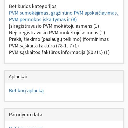
Bet kurios kategorijos
PVM sumokėjimas, grąžintino PVM apskaičiavimas,
PVM permokos įskaitymas ir
(8)
Įsiregistravusio PVM mokėtoju asmens
(1)
Neįsiregistravusio PVM mokėtoju asmens
(1)
Prekių tiekimo (paslaugų teikimo) įforminimas
PVM sąskaita faktūra (78-1, 7
(1)
PVM sąskaitos faktūros informacija (80 str.)
(1)
Aplankai
Bet kurį aplanką
Parodymo data