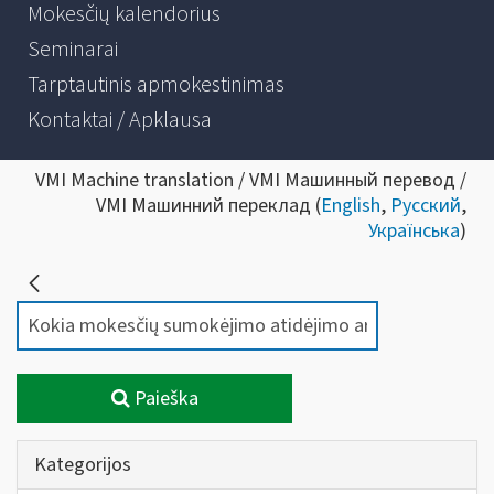
Mokesčių kalendorius
Seminarai
Tarptautinis apmokestinimas
Kontaktai / Apklausa
VMI Machine translation / VMI Машинный перевод /
VMI Машинний переклад (
English
,
Русский
,
Українська
)
Paieška
Kategorijos