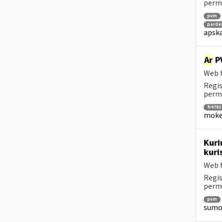
perm
pvm
parda
apska
Ar
PV
Web t
Regis
perm
fr0781
mokes
Kuri
kuri
Web t
Regis
perm
pvm
sumok