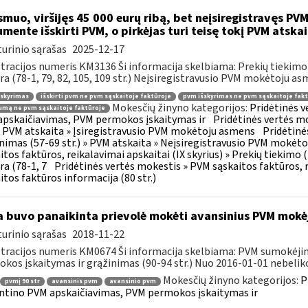
muo, viršijęs 45 000 eurų ribą, bet neįsiregistravęs PVM
mente išskirti PVM, o pirkėjas turi teisę tokį PVM atskai
urinio sąrašas
2025-12-17
tracijos numeris KM3136 Ši informacija skelbiama: Prekių tiekim
ra (78-1, 79, 82, 105, 109 str.) Neįsiregistravusio PVM mokėtoju as
šskyrimas
išskirti pvm ne pvm sąskaitoje faktūroje
pvm išskyrimas ne pvm sąskaitoje fakt
Mokesčių žinyno kategorijos:
Pridėtinės 
mą ne pvm sąskaitoje faktūroje
pskaičiavimas, PVM permokos įskaitymas ir
Pridėtinės vertės mo
 » PVM atskaita » Įsiregistravusio PVM mokėtoju asmens
Pridėtinė
inimas (57-69 str.) » PVM atskaita » Neįsiregistravusio PVM mokėt
itos faktūros, reikalavimai apskaitai (IX skyrius) » Prekių tiekim
ra (78-1, 7
Pridėtinės vertės mokestis » PVM sąskaitos faktūros, r
itos faktūros informacija (80 str.)
 buvo panaikinta prievolė mokėti avansinius PVM mokė
urinio sąrašas
2018-11-22
tracijos numeris KM0674 Ši informacija skelbiama: PVM sumokėji
kos įskaitymas ir grąžinimas (90-94 str.) Nuo 2016-01-01 nebeliko
Mokesčių žinyno kategorijos:
P
pvmį 90 str
avansinis pvm
avansinio pvm
ntino PVM apskaičiavimas, PVM permokos įskaitymas ir