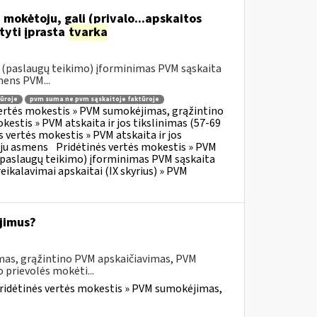
 mokėtoju, gali (privalo...apskaitos
tyti įprasta
tvarka
o (paslaugų teikimo) įforminimas PVM sąskaita
mens PVM...
ūroje
pvm suma ne pvm sąskaitoje faktūroje
vertės mokestis » PVM sumokėjimas, grąžintino
kestis » PVM atskaita ir jos tikslinimas (57-69
s vertės mokestis » PVM atskaita ir jos
oju asmens
Pridėtinės vertės mokestis » PVM
o (paslaugų teikimo) įforminimas PVM sąskaita
eikalavimai apskaitai (IX skyrius) » PVM
jimus?
mas, grąžintino PVM apskaičiavimas, PVM
 prievolės mokėti...
ridėtinės vertės mokestis » PVM sumokėjimas,