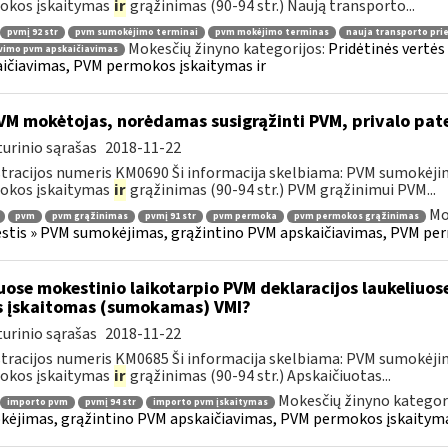
okos įskaitymas
ir
grąžinimas (90-94 str.) Naują transporto...
pvmį 92 str
pvm sumokėjimo terminai
pvm mokėjimo terminas
nauja transporto pr
Mokesčių žinyno kategorijos:
Pridėtinės vertė
vimo pvm apskaičiavimas
ičiavimas, PVM permokos įskaitymas ir
M mokėtojas, norėdamas susigrąžinti PVM, privalo pat
urinio sąrašas
2018-11-22
tracijos numeris KM0690 Ši informacija skelbiama: PVM sumokėji
okos įskaitymas
ir
grąžinimas (90-94 str.) PVM grąžinimui PVM...
Mo
pvm
pvm grąžinimas
pvmį 91 str
pvm permoka
pvm permokos grąžinimas
tis » PVM sumokėjimas, grąžintino PVM apskaičiavimas, PVM per
uose mokestinio laikotarpio PVM deklaracijos laukeliuos
s įskaitomas (sumokamas) VMI?
urinio sąrašas
2018-11-22
tracijos numeris KM0685 Ši informacija skelbiama: PVM sumokėji
okos įskaitymas
ir
grąžinimas (90-94 str.) Apskaičiuotas...
Mokesčių žinyno kategor
importo pvm
pvmį 94 str
importo pvm įskaitymas
ėjimas, grąžintino PVM apskaičiavimas, PVM permokos įskaityma