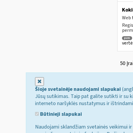
Koki
Web t
Regis
permo
pvm
vertė
50 Įra
Uždaryti
Šioje svetainėje naudojami slapukai
(angl
Jūsų sutikimas. Taip pat galite sutikti ir s
interneto naršyklės nustatymus ir ištrindam
Būtinieji slapukai
Naudojami sklandžiam svetainės veikimui ir 