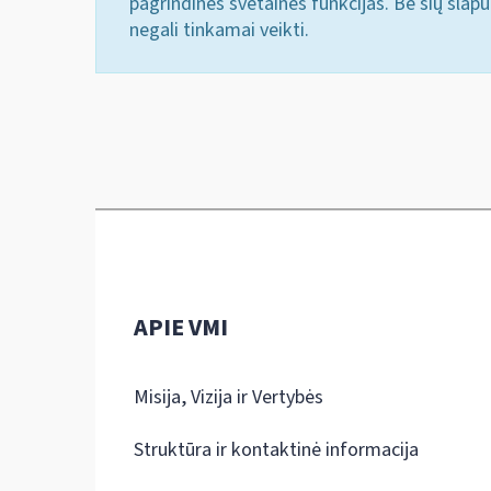
pagrindines svetainės funkcijas. Be šių slap
negali tinkamai veikti.
APIE VMI
Misija, Vizija ir Vertybės
Struktūra ir kontaktinė informacija