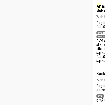
Ar
as
doku
Web t
Regis
faktū
pvm i
pvm su
PVM a
str.)
tiksl
sąska
faktū
sąska
Kada
Web t
Regis
permo
pvm
grąži