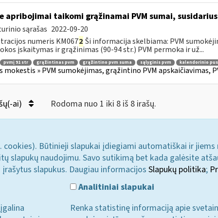
e apribojimai taikomi grąžinamai PVM sumai, susidariusi
urinio sąrašas
2022-09-20
tracijos numeris KM067
2
Ši informacija skelbiama: PVM sumokėji
kos įskaitymas ir grąžinimas (90-94 str.) PVM permoka ir už...
pvmį 91 str
grąžintinas pvm
grąžintino pvm suma
sąlyginis pvm
kalendorinio pu
s mokestis » PVM sumokėjimas, grąžintino PVM apskaičiavimas, P
šų(-ai)
Rodoma nuo 1 iki 8 iš 8 irašų.
. cookies). Būtinieji slapukai įdiegiami automatiškai ir jiems
u kitų slapukų naudojimu. Savo sutikimą bet kada galėsite atš
i įrašytus slapukus. Daugiau informacijos
Slapukų politika
;
Pr
Analitiniai slapukai
įgalina
Renka statistinę informaciją apie svetai