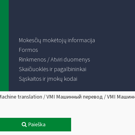
Mokesčių mokėtojų informacija
Formos
Rinkmenos / Atviri duomenys
Skaičiuoklės ir pagalbininkai
Sąskaitos ir įmokų kodai
Machine translation / VMI Машинный перевод / VMI Машин
Paieška