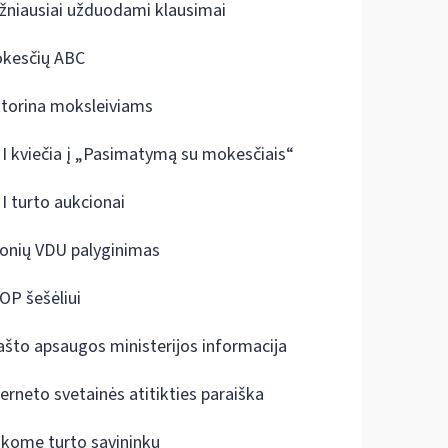
žniausiai užduodami klausimai
kesčių ABC
ktorina moksleiviams
I kviečia į „Pasimatymą su mokesčiais“
I turto aukcionai
onių VDU palyginimas
OP šešėliui
ašto apsaugos ministerijos informacija
terneto svetainės atitikties paraiška
škome turto savininkų