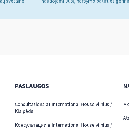
ukų svetainė
naudojami Jūsų naršymo patirties gerini
PASLAUGOS
N
Consultations at International House Vilnius /
Mo
Klaipėda
At
Консультации в International House Vilnius /