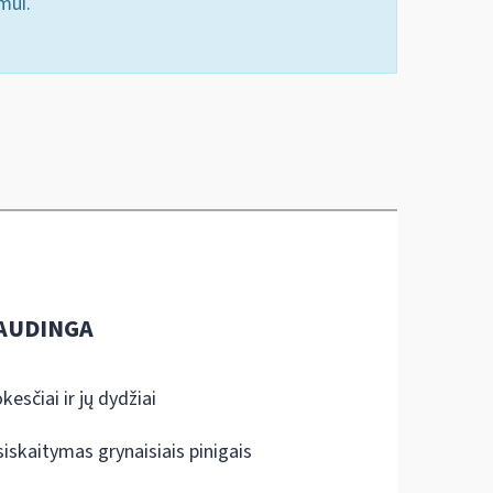
mui.
AUDINGA
kesčiai ir jų dydžiai
siskaitymas grynaisiais pinigais