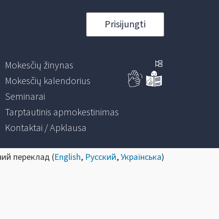
Prisijungti
Mokesčių žinynas
Mokesčių kalendorius
Seminarai
Tarptautinis apmokestinimas
Kontaktai / Apklausa
ний переклад (
English
,
Русский
,
Українська
)