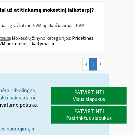
ai už atitinkamą mokestinį laikotarpį?
mas, grąžintino PVM apskaičiavimas, PVM
Mokesčių žinyno kategorijos:
Pridėtinės
smečio
VM permokos įskaitymas ir
1
 nėra reikalingas
PATVIRTINTI
aukti pakeisdami
Visus slapukus
ivatumo politika.
PATVIRTINTI
Pasirinktus slapukus
nės naudojimą ir