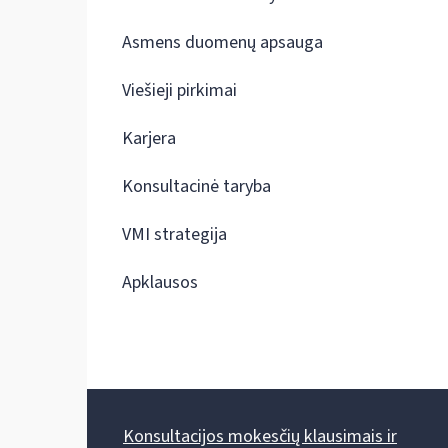
Asmens duomenų apsauga
Viešieji pirkimai
Karjera
Konsultacinė taryba
VMI strategija
Apklausos
Konsultacijos mokesčių klausimais ir