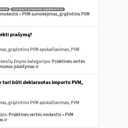
iemonė
transporto priemonės įsigijimas iš es
s mokestis » PVM sumokėjimas, grąžintino PVM
eikti prašymą?
mas, grąžintino PVM apskaičiavimas, PVM
kesčių žinyno kategorijos:
Pridėtinės vertės
mokos įskaitymas ir
e turi būti deklaruotas importo PVM,
mas, grąžintino PVM apskaičiavimas, PVM
ijos:
Pridėtinės vertės mokestis » PVM
s ir