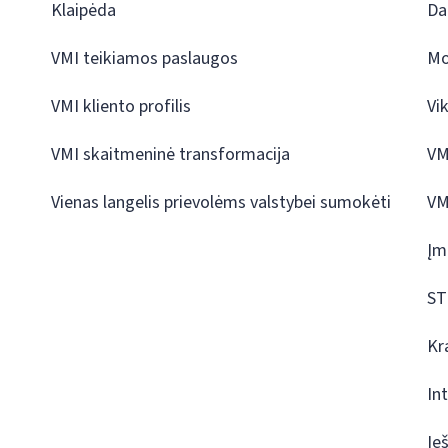
Klaipėda
Da
VMI teikiamos paslaugos
Mo
VMI kliento profilis
Vi
VMI skaitmeninė transformacija
VM
Vienas langelis prievolėms valstybei sumokėti
VM
Įm
ST
Kr
In
Ie