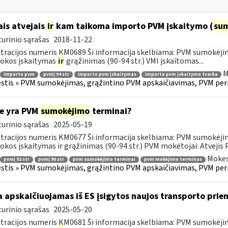
ais atvejais
ir
kam taikoma importo PVM įskaitymo (
su
urinio sąrašas
2018-11-22
tracijos numeris KM0689 Ši informacija skelbiama: PVM sumokėji
okos įskaitymas
ir
grąžinimas (90-94 str.) VMI įskaitomas...
M
importo pvm
pvmį 94 str
importo pvm įskaitymas
importo pvm įskaitymo tvarka
tis » PVM sumokėjimas, grąžintino PVM apskaičiavimas, PVM per
e yra PVM
sumokėjimo
terminai?
urinio sąrašas
2025-05-19
tracijos numeris KM0677 Ši informacija skelbiama: PVM sumokėji
kos įskaitymas ir grąžinimas (90-94 str.) PVM mokėtojai: Atvejis
Mokes
pvmį 92 str
pvmį 90 str
pvm sumokėjimo terminai
pvm mokėjimo terminas
tis » PVM sumokėjimas, grąžintino PVM apskaičiavimas, PVM per
 apskaičiuojamas iš ES įsigytos naujos transporto pr
urinio sąrašas
2025-05-20
tracijos numeris KM0681 Ši informacija skelbiama: PVM sumokėji