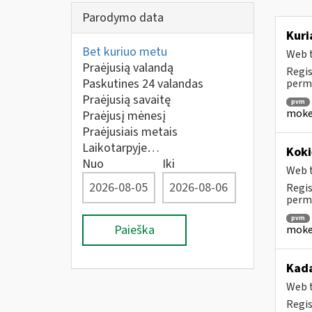
Parodymo data
Kuri
Bet kuriuo metu
Web t
Praėjusią valandą
Regis
Paskutines 24 valandas
perm
Praėjusią savaitę
pvm
mokes
Praėjusį mėnesį
Praėjusiais metais
Laikotarpyje…
Koki
Nuo
Iki
Web t
Regis
permo
pvm
Paieška
mokes
Kada
Web t
Regis