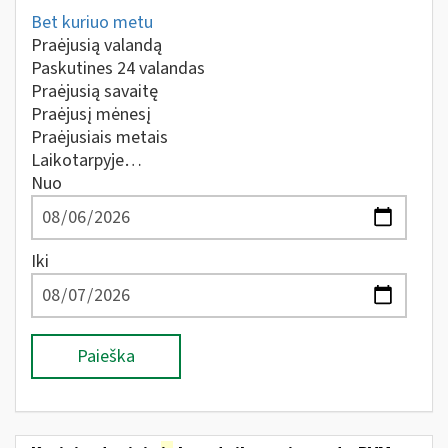
Bet kuriuo metu
Praėjusią valandą
Paskutines 24 valandas
Praėjusią savaitę
Praėjusį mėnesį
Praėjusiais metais
Laikotarpyje…
Nuo
Iki
Paieška