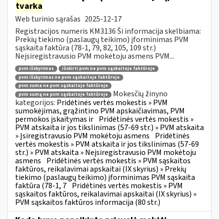
tvarka
Web turinio sąrašas
2025-12-17
Registracijos numeris KM3136 Ši informacija skelbiama:
Prekių tiekimo (paslaugų teikimo) įforminimas PVM
sąskaita faktūra (78-1, 79, 82, 105, 109 str.)
Neįsiregistravusio PVM mokėtoju asmens PVM...
pvm išskyrimas
išskirti pvm ne pvm sąskaitoje faktūroje
pvm išskyrimas ne pvm sąskaitoje faktūroje
pvm suma ne pvm sąskaitoje faktūroje
Mokesčių žinyno
pvm sumą ne pvm sąskaitoje faktūroje
kategorijos:
Pridėtinės vertės mokestis » PVM
sumokėjimas, grąžintino PVM apskaičiavimas, PVM
permokos įskaitymas ir
Pridėtinės vertės mokestis »
PVM atskaita ir jos tikslinimas (57-69 str.) » PVM atskaita
» Įsiregistravusio PVM mokėtoju asmens
Pridėtinės
vertės mokestis » PVM atskaita ir jos tikslinimas (57-69
str.) » PVM atskaita » Neįsiregistravusio PVM mokėtoju
asmens
Pridėtinės vertės mokestis » PVM sąskaitos
faktūros, reikalavimai apskaitai (IX skyrius) » Prekių
tiekimo (paslaugų teikimo) įforminimas PVM sąskaita
faktūra (78-1, 7
Pridėtinės vertės mokestis » PVM
sąskaitos faktūros, reikalavimai apskaitai (IX skyrius) »
PVM sąskaitos faktūros informacija (80 str.)