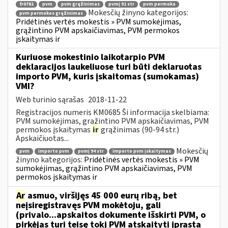
fr0781
pvm
pvm grąžinimas
pvmį 91 str
pvm permoka
Mokesčių žinyno kategorijos:
pvm permokos grąžinimas
Pridėtinės vertės mokestis » PVM sumokėjimas,
grąžintino PVM apskaičiavimas, PVM permokos
įskaitymas ir
Kuriuose mokestinio laikotarpio PVM
deklaracijos laukeliuose turi būti deklaruotas
importo PVM, kuris įskaitomas (sumokamas)
VMI?
Web turinio sąrašas
2018-11-22
Registracijos numeris KM0685 Ši informacija skelbiama:
PVM sumokėjimas, grąžintino PVM apskaičiavimas, PVM
permokos įskaitymas
ir
grąžinimas (90-94 str.)
Apskaičiuotas...
Mokesčių
pvm
importo pvm
pvmį 94 str
importo pvm įskaitymas
žinyno kategorijos:
Pridėtinės vertės mokestis » PVM
sumokėjimas, grąžintino PVM apskaičiavimas, PVM
permokos įskaitymas ir
Ar
asmuo, viršijęs 45 000 eurų ribą, bet
neįsiregistravęs PVM mokėtoju, gali
(privalo...apskaitos dokumente išskirti PVM, o
pirkėjas turi teisę tokį PVM atskaityti įprasta