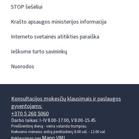
STOP šešėliui
Krašto apsaugos ministerijos informacija
Interneto svetainės atitikties paraiška
Ieškome turto savininkų
Nuorodos
Konsultacijos mokesčių klausimais ir paslaugos
gyventojams:
+370 5 260 5060
Darbo laikas: I-IV 8.00-17.00, V 8.00-15.45.
Prieššventinę dieną - viena valanda trumpiau.
Kiekvieno mėnesio antrą penktadienį 8.00 val. - 12.00 val.
Mano VMI
Paklausimas per