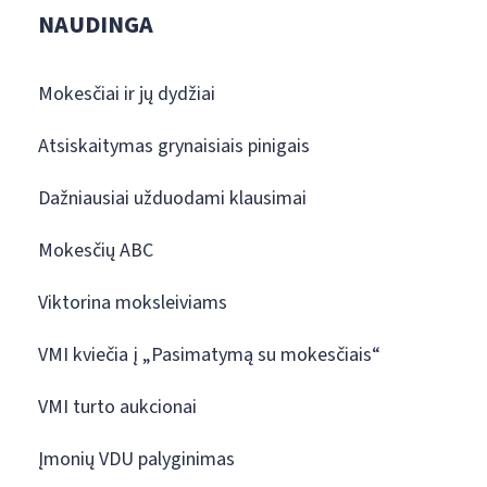
NAUDINGA
Mokesčiai ir jų dydžiai
Atsiskaitymas grynaisiais pinigais
Dažniausiai užduodami klausimai
Mokesčių ABC
Viktorina moksleiviams
VMI kviečia į „Pasimatymą su mokesčiais“
VMI turto aukcionai
Įmonių VDU palyginimas