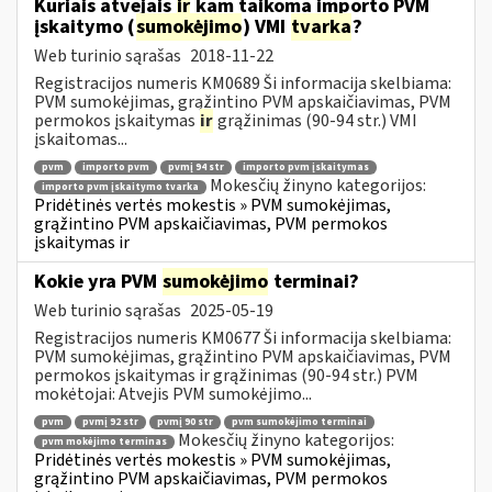
Kuriais atvejais
ir
kam taikoma importo PVM
įskaitymo (
sumokėjimo
) VMI
tvarka
?
Web turinio sąrašas
2018-11-22
Registracijos numeris KM0689 Ši informacija skelbiama:
PVM sumokėjimas, grąžintino PVM apskaičiavimas, PVM
permokos įskaitymas
ir
grąžinimas (90-94 str.) VMI
įskaitomas...
pvm
importo pvm
pvmį 94 str
importo pvm įskaitymas
Mokesčių žinyno kategorijos:
importo pvm įskaitymo tvarka
Pridėtinės vertės mokestis » PVM sumokėjimas,
grąžintino PVM apskaičiavimas, PVM permokos
įskaitymas ir
Kokie yra PVM
sumokėjimo
terminai?
Web turinio sąrašas
2025-05-19
Registracijos numeris KM0677 Ši informacija skelbiama:
PVM sumokėjimas, grąžintino PVM apskaičiavimas, PVM
permokos įskaitymas ir grąžinimas (90-94 str.) PVM
mokėtojai: Atvejis PVM sumokėjimo...
pvm
pvmį 92 str
pvmį 90 str
pvm sumokėjimo terminai
Mokesčių žinyno kategorijos:
pvm mokėjimo terminas
Pridėtinės vertės mokestis » PVM sumokėjimas,
grąžintino PVM apskaičiavimas, PVM permokos