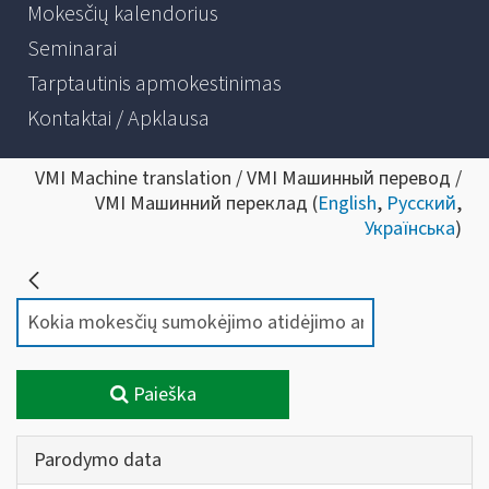
Mokesčių kalendorius
Seminarai
Tarptautinis apmokestinimas
Kontaktai / Apklausa
VMI Machine translation / VMI Машинный перевод /
VMI Машинний переклад (
English
,
Русский
,
Українська
)
Paieška
Parodymo data