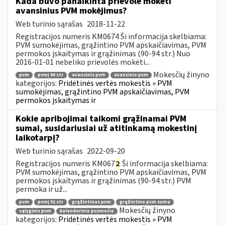
Kada buvo panaikinta prievolė mokėti
avansinius PVM mokėjimus?
Web turinio sąrašas
2018-11-22
Registracijos numeris KM0674 Ši informacija skelbiama:
PVM sumokėjimas, grąžintino PVM apskaičiavimas, PVM
permokos įskaitymas ir grąžinimas (90-94 str.) Nuo
2016-01-01 nebeliko prievolės mokėti...
Mokesčių žinyno
pvm
pvmį 90 str
avansinis pvm
avansinio pvm
kategorijos:
Pridėtinės vertės mokestis » PVM
sumokėjimas, grąžintino PVM apskaičiavimas, PVM
permokos įskaitymas ir
Kokie apribojimai taikomi grąžinamai PVM
sumai, susidariusiai už atitinkamą mokestinį
laikotarpį?
Web turinio sąrašas
2022-09-20
Registracijos numeris KM067
2
Ši informacija skelbiama:
PVM sumokėjimas, grąžintino PVM apskaičiavimas, PVM
permokos įskaitymas ir grąžinimas (90-94 str.) PVM
permoka ir už...
pvm
pvmį 91 str
grąžintinas pvm
grąžintino pvm suma
Mokesčių žinyno
sąlyginis pvm
kalendorinio pusmečio
kategorijos:
Pridėtinės vertės mokestis » PVM