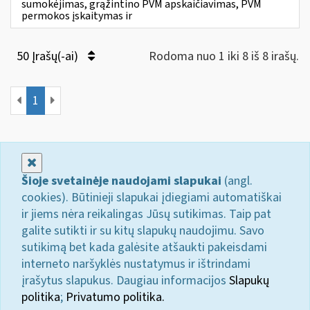
sumokėjimas, grąžintino PVM apskaičiavimas, PVM
permokos įskaitymas ir
50 Įrašų(-ai)
Rodoma nuo 1 iki 8 iš 8 irašų.
1
Uždaryti
Šioje svetainėje naudojami slapukai
(angl.
cookies). Būtinieji slapukai įdiegiami automatiškai
ir jiems nėra reikalingas Jūsų sutikimas. Taip pat
galite sutikti ir su kitų slapukų naudojimu. Savo
sutikimą bet kada galėsite atšaukti pakeisdami
interneto naršyklės nustatymus ir ištrindami
įrašytus slapukus. Daugiau informacijos
Slapukų
politika
;
Privatumo politika.