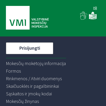
Prisijungti
Mokesčių mokėtojų informacija
Formos
Rinkmenos / Atviri duomenys
Skaičiuoklės ir pagalbininkai
Sąskaitos ir įmokų kodai
Mokesčių žinynas