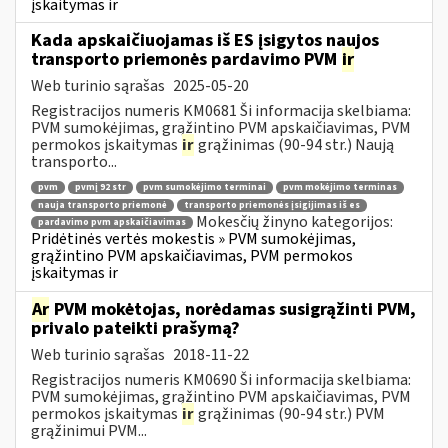
įskaitymas ir
Kada apskaičiuojamas iš ES įsigytos naujos
transporto priemonės pardavimo PVM
ir
Web turinio sąrašas
2025-05-20
Registracijos numeris KM0681 Ši informacija skelbiama:
PVM sumokėjimas, grąžintino PVM apskaičiavimas, PVM
permokos įskaitymas
ir
grąžinimas (90-94 str.) Naują
transporto...
pvm
pvmį 92 str
pvm sumokėjimo terminai
pvm mokėjimo terminas
nauja transporto priemonė
transporto priemonės įsigijimas iš es
Mokesčių žinyno kategorijos:
pardavimo pvm apskaičiavimas
Pridėtinės vertės mokestis » PVM sumokėjimas,
grąžintino PVM apskaičiavimas, PVM permokos
įskaitymas ir
Ar
PVM mokėtojas, norėdamas susigrąžinti PVM,
privalo pateikti prašymą?
Web turinio sąrašas
2018-11-22
Registracijos numeris KM0690 Ši informacija skelbiama:
PVM sumokėjimas, grąžintino PVM apskaičiavimas, PVM
permokos įskaitymas
ir
grąžinimas (90-94 str.) PVM
grąžinimui PVM...