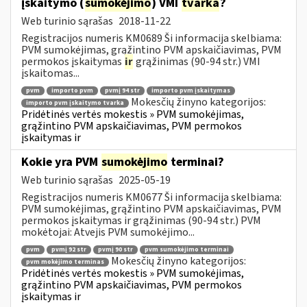
įskaitymo (
sumokėjimo
) VMI
tvarka
?
Web turinio sąrašas
2018-11-22
Registracijos numeris KM0689 Ši informacija skelbiama:
PVM sumokėjimas, grąžintino PVM apskaičiavimas, PVM
permokos įskaitymas
ir
grąžinimas (90-94 str.) VMI
įskaitomas...
pvm
importo pvm
pvmį 94 str
importo pvm įskaitymas
Mokesčių žinyno kategorijos:
importo pvm įskaitymo tvarka
Pridėtinės vertės mokestis » PVM sumokėjimas,
grąžintino PVM apskaičiavimas, PVM permokos
įskaitymas ir
Kokie yra PVM
sumokėjimo
terminai?
Web turinio sąrašas
2025-05-19
Registracijos numeris KM0677 Ši informacija skelbiama:
PVM sumokėjimas, grąžintino PVM apskaičiavimas, PVM
permokos įskaitymas ir grąžinimas (90-94 str.) PVM
mokėtojai: Atvejis PVM sumokėjimo...
pvm
pvmį 92 str
pvmį 90 str
pvm sumokėjimo terminai
Mokesčių žinyno kategorijos:
pvm mokėjimo terminas
Pridėtinės vertės mokestis » PVM sumokėjimas,
grąžintino PVM apskaičiavimas, PVM permokos
įskaitymas ir