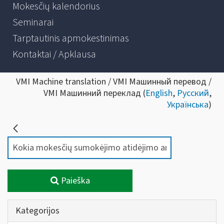
Mokesčių kalendorius
Seminarai
Tarptautinis apmokestinimas
Kontaktai / Apklausa
VMI Machine translation / VMI Машинный перевод /
VMI Машинний переклад (
English
,
Русский
,
Українська
)
Paieška
Kategorijos