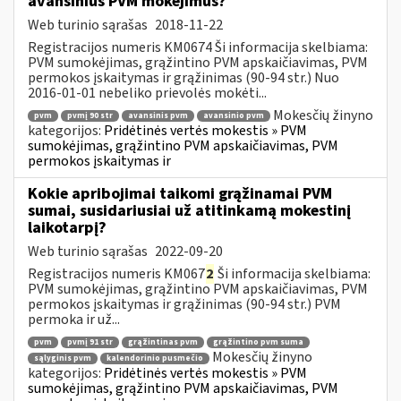
avansinius PVM mokėjimus?
Web turinio sąrašas
2018-11-22
Registracijos numeris KM0674 Ši informacija skelbiama:
PVM sumokėjimas, grąžintino PVM apskaičiavimas, PVM
permokos įskaitymas ir grąžinimas (90-94 str.) Nuo
2016-01-01 nebeliko prievolės mokėti...
Mokesčių žinyno
pvm
pvmį 90 str
avansinis pvm
avansinio pvm
kategorijos:
Pridėtinės vertės mokestis » PVM
sumokėjimas, grąžintino PVM apskaičiavimas, PVM
permokos įskaitymas ir
Kokie apribojimai taikomi grąžinamai PVM
sumai, susidariusiai už atitinkamą mokestinį
laikotarpį?
Web turinio sąrašas
2022-09-20
Registracijos numeris KM067
2
Ši informacija skelbiama:
PVM sumokėjimas, grąžintino PVM apskaičiavimas, PVM
permokos įskaitymas ir grąžinimas (90-94 str.) PVM
permoka ir už...
pvm
pvmį 91 str
grąžintinas pvm
grąžintino pvm suma
Mokesčių žinyno
sąlyginis pvm
kalendorinio pusmečio
kategorijos:
Pridėtinės vertės mokestis » PVM
sumokėjimas, grąžintino PVM apskaičiavimas, PVM