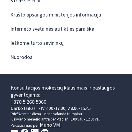
STOP šešėliui
Krašto apsaugos ministerijos informacija
Interneto svetainės atitikties paraiška
Ieškome turto savininkų
Nuorodos
Konsultacijos mokesčių klausimais ir paslaugos
gyventojams:
+370 5 260 5060
Darbo laikas: I-IV 8.00-17.00, V 8.00-15.45.
Prieššventinę dieną - viena valanda trumpiau.
Kiekvieno mėnesio antrą penktadienį 8.00 val. - 12.00 val.
Mano VMI
Paklausimas per