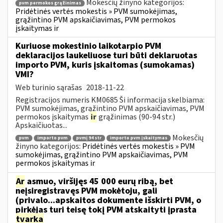
Mokesčių žinyno kategorijos:
pvm permokos grąžinimas
Pridėtinės vertės mokestis » PVM sumokėjimas,
grąžintino PVM apskaičiavimas, PVM permokos
įskaitymas ir
Kuriuose mokestinio laikotarpio PVM
deklaracijos laukeliuose turi būti deklaruotas
importo PVM, kuris įskaitomas (sumokamas)
VMI?
Web turinio sąrašas
2018-11-22
Registracijos numeris KM0685 Ši informacija skelbiama:
PVM sumokėjimas, grąžintino PVM apskaičiavimas, PVM
permokos įskaitymas
ir
grąžinimas (90-94 str.)
Apskaičiuotas...
Mokesčių
pvm
importo pvm
pvmį 94 str
importo pvm įskaitymas
žinyno kategorijos:
Pridėtinės vertės mokestis » PVM
sumokėjimas, grąžintino PVM apskaičiavimas, PVM
permokos įskaitymas ir
Ar
asmuo, viršijęs 45 000 eurų ribą, bet
neįsiregistravęs PVM mokėtoju, gali
(privalo...apskaitos dokumente išskirti PVM, o
pirkėjas turi teisę tokį PVM atskaityti įprasta
tvarka