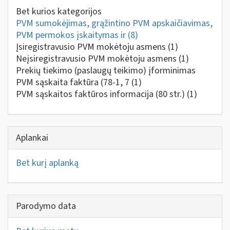
Bet kurios kategorijos
PVM sumokėjimas, grąžintino PVM apskaičiavimas,
PVM permokos įskaitymas ir
(8)
Įsiregistravusio PVM mokėtoju asmens
(1)
Neįsiregistravusio PVM mokėtoju asmens
(1)
Prekių tiekimo (paslaugų teikimo) įforminimas
PVM sąskaita faktūra (78-1, 7
(1)
PVM sąskaitos faktūros informacija (80 str.)
(1)
Aplankai
Bet kurį aplanką
Parodymo data