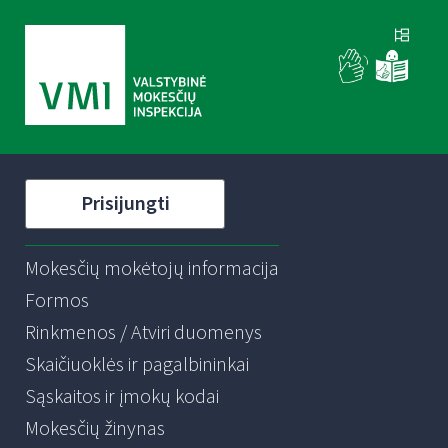
Prisijungti
Mokesčių mokėtojų informacija
Formos
Rinkmenos / Atviri duomenys
Skaičiuoklės ir pagalbininkai
Sąskaitos ir įmokų kodai
Mokesčių žinynas