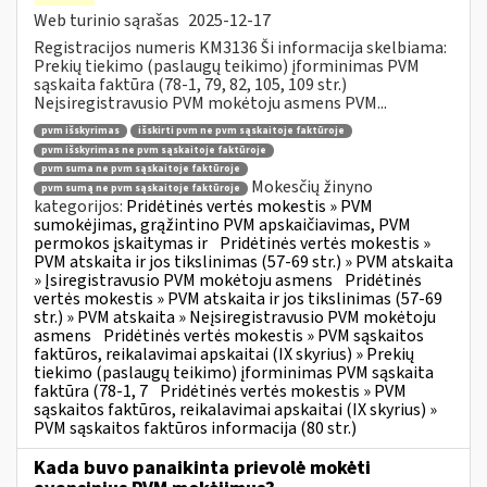
Web turinio sąrašas
2025-12-17
Registracijos numeris KM3136 Ši informacija skelbiama:
Prekių tiekimo (paslaugų teikimo) įforminimas PVM
sąskaita faktūra (78-1, 79, 82, 105, 109 str.)
Neįsiregistravusio PVM mokėtoju asmens PVM...
pvm išskyrimas
išskirti pvm ne pvm sąskaitoje faktūroje
pvm išskyrimas ne pvm sąskaitoje faktūroje
pvm suma ne pvm sąskaitoje faktūroje
Mokesčių žinyno
pvm sumą ne pvm sąskaitoje faktūroje
kategorijos:
Pridėtinės vertės mokestis » PVM
sumokėjimas, grąžintino PVM apskaičiavimas, PVM
permokos įskaitymas ir
Pridėtinės vertės mokestis »
PVM atskaita ir jos tikslinimas (57-69 str.) » PVM atskaita
» Įsiregistravusio PVM mokėtoju asmens
Pridėtinės
vertės mokestis » PVM atskaita ir jos tikslinimas (57-69
str.) » PVM atskaita » Neįsiregistravusio PVM mokėtoju
asmens
Pridėtinės vertės mokestis » PVM sąskaitos
faktūros, reikalavimai apskaitai (IX skyrius) » Prekių
tiekimo (paslaugų teikimo) įforminimas PVM sąskaita
faktūra (78-1, 7
Pridėtinės vertės mokestis » PVM
sąskaitos faktūros, reikalavimai apskaitai (IX skyrius) »
PVM sąskaitos faktūros informacija (80 str.)
Kada buvo panaikinta prievolė mokėti