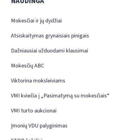
NAUDINGA
Mokesčiai ir jų dydžiai
Atsiskaitymas grynaisiais pinigais
Dažniausiai užduodami klausimai
Mokesčių ABC
Viktorina moksleiviams
VMI kviečia į „Pasimatymą su mokesčiais“
VMI turto aukcionai
Įmonių VDU palyginimas