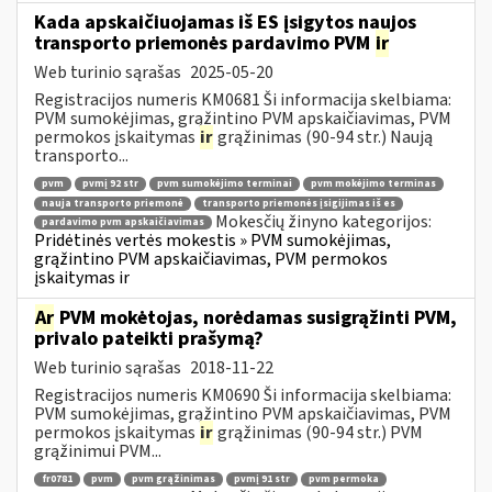
Kada apskaičiuojamas iš ES įsigytos naujos
transporto priemonės pardavimo PVM
ir
Web turinio sąrašas
2025-05-20
Registracijos numeris KM0681 Ši informacija skelbiama:
PVM sumokėjimas, grąžintino PVM apskaičiavimas, PVM
permokos įskaitymas
ir
grąžinimas (90-94 str.) Naują
transporto...
pvm
pvmį 92 str
pvm sumokėjimo terminai
pvm mokėjimo terminas
nauja transporto priemonė
transporto priemonės įsigijimas iš es
Mokesčių žinyno kategorijos:
pardavimo pvm apskaičiavimas
Pridėtinės vertės mokestis » PVM sumokėjimas,
grąžintino PVM apskaičiavimas, PVM permokos
įskaitymas ir
Ar
PVM mokėtojas, norėdamas susigrąžinti PVM,
privalo pateikti prašymą?
Web turinio sąrašas
2018-11-22
Registracijos numeris KM0690 Ši informacija skelbiama:
PVM sumokėjimas, grąžintino PVM apskaičiavimas, PVM
permokos įskaitymas
ir
grąžinimas (90-94 str.) PVM
grąžinimui PVM...
fr0781
pvm
pvm grąžinimas
pvmį 91 str
pvm permoka