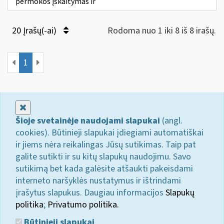
permokos įskaitymas ir
20 Įrašų(-ai)
Rodoma nuo 1 iki 8 iš 8 irašų.
1
Uždaryti
Šioje svetainėje naudojami slapukai
(angl.
cookies). Būtinieji slapukai įdiegiami automatiškai
ir jiems nėra reikalingas Jūsų sutikimas. Taip pat
galite sutikti ir su kitų slapukų naudojimu. Savo
sutikimą bet kada galėsite atšaukti pakeisdami
interneto naršyklės nustatymus ir ištrindami
įrašytus slapukus. Daugiau informacijos
Slapukų
politika
;
Privatumo politika.
Būtinieji slapukai