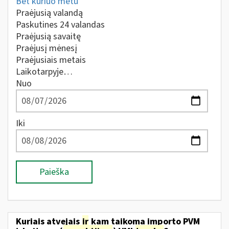
Bet kuriuo metu
Praėjusią valandą
Paskutines 24 valandas
Praėjusią savaitę
Praėjusį mėnesį
Praėjusiais metais
Laikotarpyje…
Nuo
Iki
Paieška
Kuriais atvejais
ir
kam taikoma importo PVM