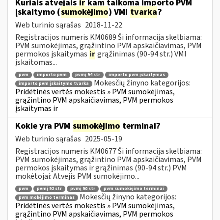
Kuriais atvejais
ir
kam taikoma importo PVM
įskaitymo (
sumokėjimo
) VMI
tvarka
?
Web turinio sąrašas
2018-11-22
Registracijos numeris KM0689 Ši informacija skelbiama:
PVM sumokėjimas, grąžintino PVM apskaičiavimas, PVM
permokos įskaitymas
ir
grąžinimas (90-94 str.) VMI
įskaitomas...
pvm
importo pvm
pvmį 94 str
importo pvm įskaitymas
Mokesčių žinyno kategorijos:
importo pvm įskaitymo tvarka
Pridėtinės vertės mokestis » PVM sumokėjimas,
grąžintino PVM apskaičiavimas, PVM permokos
įskaitymas ir
Kokie yra PVM
sumokėjimo
terminai?
Web turinio sąrašas
2025-05-19
Registracijos numeris KM0677 Ši informacija skelbiama:
PVM sumokėjimas, grąžintino PVM apskaičiavimas, PVM
permokos įskaitymas ir grąžinimas (90-94 str.) PVM
mokėtojai: Atvejis PVM sumokėjimo...
pvm
pvmį 92 str
pvmį 90 str
pvm sumokėjimo terminai
Mokesčių žinyno kategorijos:
pvm mokėjimo terminas
Pridėtinės vertės mokestis » PVM sumokėjimas,
grąžintino PVM apskaičiavimas, PVM permokos