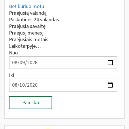
Bet kuriuo metu
Praėjusią valandą
Paskutines 24 valandas
Praėjusią savaitę
Praėjusį mėnesį
Praėjusiais metais
Laikotarpyje…
Nuo
Iki
Paieška