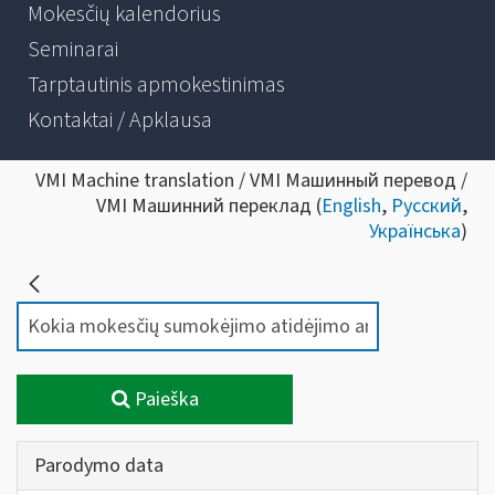
Mokesčių kalendorius
Seminarai
Tarptautinis apmokestinimas
Kontaktai / Apklausa
VMI Machine translation / VMI Машинный перевод /
VMI Машинний переклад (
English
,
Русский
,
Українська
)
Paieška
Parodymo data