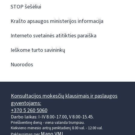
STOP šešėliui
Krašto apsaugos ministerijos informacija
Interneto svetainės atitikties paraiška
Ieškome turto savininkų
Nuorodos
Konsultacijos mokesčių klausimais ir paslaugos
gyventojams:
+370 5 260 5060
Darbo laikas: I-IV 8.00-17.00, V 8.00-15.45.
Prieššventinę dieną - viena valanda trumpiau.
Kiekvieno mėnesio antrą penktadienį 8.00 val. - 12.00 val.
Mano VMI
Paklausimas per