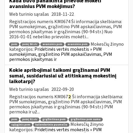
Kada buvo panaikinta prievolė mokėti
avansinius PVM mokėjimus?
Web turinio sąrašas
2018-11-22
Registracijos numeris KM0674 Ši informacija skelbiama:
PVM sumokėjimas, grąžintino PVM apskaičiavimas, PVM
permokos įskaitymas ir grąžinimas (90-94 str.) Nuo
2016-01-01 nebeliko prievolės mokėti...
Mokesčių žinyno
pvm
pvmį 90 str
avansinis pvm
avansinio pvm
kategorijos:
Pridėtinės vertės mokestis » PVM
sumokėjimas, grąžintino PVM apskaičiavimas, PVM
permokos įskaitymas ir
Kokie apribojimai taikomi grąžinamai PVM
sumai, susidariusiai už atitinkamą mokestinį
laikotarpį?
Web turinio sąrašas
2022-09-20
Registracijos numeris KM067
2
Ši informacija skelbiama:
PVM sumokėjimas, grąžintino PVM apskaičiavimas, PVM
permokos įskaitymas ir grąžinimas (90-94 str.) PVM
permoka ir už...
pvm
pvmį 91 str
grąžintinas pvm
grąžintino pvm suma
Mokesčių žinyno
sąlyginis pvm
kalendorinio pusmečio
kategorijos:
Pridėtinės vertės mokestis » PVM