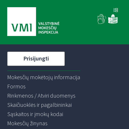
Prisijungti
Mokesčių mokėtojų informacija
Formos
Rinkmenos / Atviri duomenys
Skaičiuoklės ir pagalbininkai
Sąskaitos ir įmokų kodai
Mokesčių žinynas