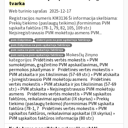
tvarka
Web turinio sąrašas
2025-12-17
Registracijos numeris KM3136 Ši informacija skelbiama:
Prekių tiekimo (paslaugų teikimo) įforminimas PVM
sąskaita faktūra (78-1, 79, 82, 105, 109 str.)
Neįsiregistravusio PVM mokėtoju asmens PVM...
pvm išskyrimas
išskirti pvm ne pvm sąskaitoje faktūroje
pvm išskyrimas ne pvm sąskaitoje faktūroje
pvm suma ne pvm sąskaitoje faktūroje
Mokesčių žinyno
pvm sumą ne pvm sąskaitoje faktūroje
kategorijos:
Pridėtinės vertės mokestis » PVM
sumokėjimas, grąžintino PVM apskaičiavimas, PVM
permokos įskaitymas ir
Pridėtinės vertės mokestis »
PVM atskaita ir jos tikslinimas (57-69 str.) » PVM atskaita
» Įsiregistravusio PVM mokėtoju asmens
Pridėtinės
vertės mokestis » PVM atskaita ir jos tikslinimas (57-69
str.) » PVM atskaita » Neįsiregistravusio PVM mokėtoju
asmens
Pridėtinės vertės mokestis » PVM sąskaitos
faktūros, reikalavimai apskaitai (IX skyrius) » Prekių
tiekimo (paslaugų teikimo) įforminimas PVM sąskaita
faktūra (78-1, 7
Pridėtinės vertės mokestis » PVM
sąskaitos faktūros, reikalavimai apskaitai (IX skyrius) »
PVM sąskaitos faktūros informacija (80 str.)