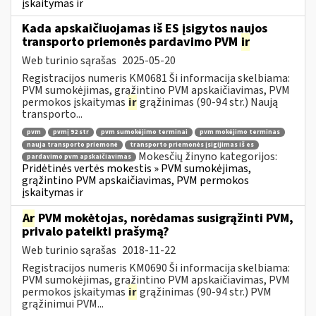
įskaitymas ir
Kada apskaičiuojamas iš ES įsigytos naujos
transporto priemonės pardavimo PVM
ir
Web turinio sąrašas
2025-05-20
Registracijos numeris KM0681 Ši informacija skelbiama:
PVM sumokėjimas, grąžintino PVM apskaičiavimas, PVM
permokos įskaitymas
ir
grąžinimas (90-94 str.) Naują
transporto...
pvm
pvmį 92 str
pvm sumokėjimo terminai
pvm mokėjimo terminas
nauja transporto priemonė
transporto priemonės įsigijimas iš es
Mokesčių žinyno kategorijos:
pardavimo pvm apskaičiavimas
Pridėtinės vertės mokestis » PVM sumokėjimas,
grąžintino PVM apskaičiavimas, PVM permokos
įskaitymas ir
Ar
PVM mokėtojas, norėdamas susigrąžinti PVM,
privalo pateikti prašymą?
Web turinio sąrašas
2018-11-22
Registracijos numeris KM0690 Ši informacija skelbiama:
PVM sumokėjimas, grąžintino PVM apskaičiavimas, PVM
permokos įskaitymas
ir
grąžinimas (90-94 str.) PVM
grąžinimui PVM...