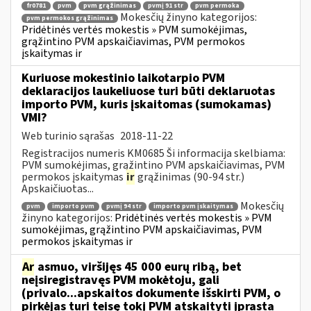
fr0781
pvm
pvm grąžinimas
pvmį 91 str
pvm permoka
Mokesčių žinyno kategorijos:
pvm permokos grąžinimas
Pridėtinės vertės mokestis » PVM sumokėjimas,
grąžintino PVM apskaičiavimas, PVM permokos
įskaitymas ir
Kuriuose mokestinio laikotarpio PVM
deklaracijos laukeliuose turi būti deklaruotas
importo PVM, kuris įskaitomas (sumokamas)
VMI?
Web turinio sąrašas
2018-11-22
Registracijos numeris KM0685 Ši informacija skelbiama:
PVM sumokėjimas, grąžintino PVM apskaičiavimas, PVM
permokos įskaitymas
ir
grąžinimas (90-94 str.)
Apskaičiuotas...
Mokesčių
pvm
importo pvm
pvmį 94 str
importo pvm įskaitymas
žinyno kategorijos:
Pridėtinės vertės mokestis » PVM
sumokėjimas, grąžintino PVM apskaičiavimas, PVM
permokos įskaitymas ir
Ar
asmuo, viršijęs 45 000 eurų ribą, bet
neįsiregistravęs PVM mokėtoju, gali
(privalo...apskaitos dokumente išskirti PVM, o
pirkėjas turi teisę tokį PVM atskaityti įprasta