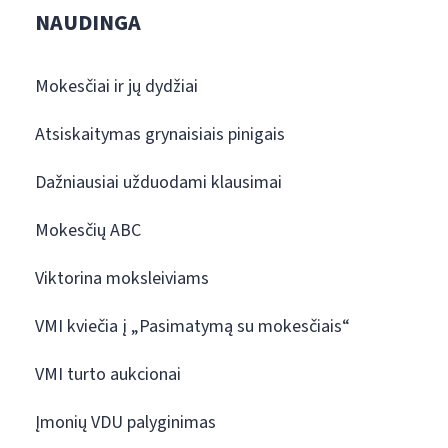
NAUDINGA
Mokesčiai ir jų dydžiai
Atsiskaitymas grynaisiais pinigais
Dažniausiai užduodami klausimai
Mokesčių ABC
Viktorina moksleiviams
VMI kviečia į „Pasimatymą su mokesčiais“
VMI turto aukcionai
Įmonių VDU palyginimas