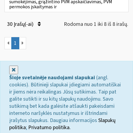
sumokėjimas, grąžintino PVM apskaičiavimas, PVM
permokos įskaitymas ir
30 Įrašų(-ai)
Rodoma nuo 1 iki 8 iš 8 irašų.
1
Uždaryti
Šioje svetainėje naudojami slapukai
(angl.
cookies). Būtinieji slapukai įdiegiami automatiškai
ir jiems nėra reikalingas Jūsų sutikimas. Taip pat
galite sutikti ir su kitų slapukų naudojimu. Savo
sutikimą bet kada galėsite atšaukti pakeisdami
interneto naršyklės nustatymus ir ištrindami
įrašytus slapukus. Daugiau informacijos
Slapukų
politika
;
Privatumo politika.