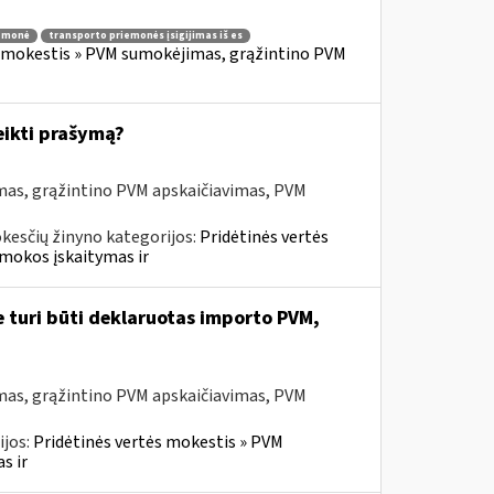
iemonė
transporto priemonės įsigijimas iš es
s mokestis » PVM sumokėjimas, grąžintino PVM
eikti prašymą?
mas, grąžintino PVM apskaičiavimas, PVM
kesčių žinyno kategorijos:
Pridėtinės vertės
mokos įskaitymas ir
e turi būti deklaruotas importo PVM,
mas, grąžintino PVM apskaičiavimas, PVM
ijos:
Pridėtinės vertės mokestis » PVM
s ir