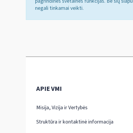
pagrindines svetainės funkcijas. Be šių slap
negali tinkamai veikti.
APIE VMI
Misija, Vizija ir Vertybės
Struktūra ir kontaktinė informacija