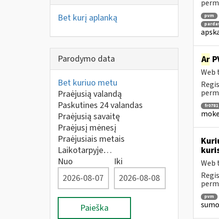
perm
Bet kurį aplanką
pvm
parda
apska
Parodymo data
Ar
PV
Web t
Bet kuriuo metu
Regis
perm
Praėjusią valandą
Paskutines 24 valandas
fr0781
mokes
Praėjusią savaitę
Praėjusį mėnesį
Praėjusiais metais
Kuri
Laikotarpyje…
kuri
Nuo
Iki
Web t
Regis
perm
pvm
sumok
Paieška