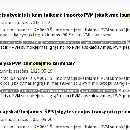
ais atvejais
ir
kam taikoma importo PVM įskaitymo (
su
urinio sąrašas
2018-11-22
tracijos numeris KM0689 Ši informacija skelbiama: PVM sumokėji
okos įskaitymas
ir
grąžinimas (90-94 str.) VMI įskaitomas...
M
importo pvm
pvmį 94 str
importo pvm įskaitymas
importo pvm įskaitymo tvarka
tis » PVM sumokėjimas, grąžintino PVM apskaičiavimas, PVM per
e yra PVM
sumokėjimo
terminai?
urinio sąrašas
2025-05-19
tracijos numeris KM0677 Ši informacija skelbiama: PVM sumokėji
kos įskaitymas ir grąžinimas (90-94 str.) PVM mokėtojai: Atvejis
Mokes
pvmį 92 str
pvmį 90 str
pvm sumokėjimo terminai
pvm mokėjimo terminas
tis » PVM sumokėjimas, grąžintino PVM apskaičiavimas, PVM per
 apskaičiuojamas iš ES įsigytos naujos transporto pr
urinio sąrašas
2025-05-20
tracijos numeris KM0681 Ši informacija skelbiama: PVM sumokėji