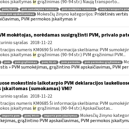
okos įskaitymas
ir
grąžinimas (90-94 str.) Naują transporto...
pvmį 92 str
pvm sumokėjimo terminai
pvm mokėjimo terminas
nauja transporto pr
Mokesčių žinyno kategorijos:
Pridėtinės vertė
vimo pvm apskaičiavimas
ičiavimas, PVM permokos įskaitymas ir
M mokėtojas, norėdamas susigrąžinti PVM, privalo pat
urinio sąrašas
2018-11-22
tracijos numeris KM0690 Ši informacija skelbiama: PVM sumokėji
okos įskaitymas
ir
grąžinimas (90-94 str.) PVM grąžinimui PVM...
Mo
pvm
pvm grąžinimas
pvmį 91 str
pvm permoka
pvm permokos grąžinimas
tis » PVM sumokėjimas, grąžintino PVM apskaičiavimas, PVM per
uose mokestinio laikotarpio PVM deklaracijos laukeliuos
s įskaitomas (sumokamas) VMI?
urinio sąrašas
2018-11-22
tracijos numeris KM0685 Ši informacija skelbiama: PVM sumokėji
okos įskaitymas
ir
grąžinimas (90-94 str.) Apskaičiuotas...
Mokesčių žinyno kategor
importo pvm
pvmį 94 str
importo pvm įskaitymas
ėjimas, grąžintino PVM apskaičiavimas, PVM permokos įskaityma