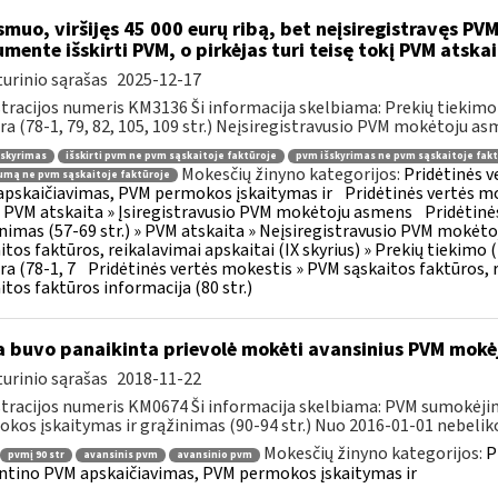
muo, viršijęs 45 000 eurų ribą, bet neįsiregistravęs PVM
mente išskirti PVM, o pirkėjas turi teisę tokį PVM atskai
urinio sąrašas
2025-12-17
tracijos numeris KM3136 Ši informacija skelbiama: Prekių tiekim
ra (78-1, 79, 82, 105, 109 str.) Neįsiregistravusio PVM mokėtoju as
šskyrimas
išskirti pvm ne pvm sąskaitoje faktūroje
pvm išskyrimas ne pvm sąskaitoje fakt
Mokesčių žinyno kategorijos:
Pridėtinės 
mą ne pvm sąskaitoje faktūroje
pskaičiavimas, PVM permokos įskaitymas ir
Pridėtinės vertės mo
 » PVM atskaita » Įsiregistravusio PVM mokėtoju asmens
Pridėtinė
inimas (57-69 str.) » PVM atskaita » Neįsiregistravusio PVM mokėt
itos faktūros, reikalavimai apskaitai (IX skyrius) » Prekių tiekim
ra (78-1, 7
Pridėtinės vertės mokestis » PVM sąskaitos faktūros, r
itos faktūros informacija (80 str.)
 buvo panaikinta prievolė mokėti avansinius PVM mokė
urinio sąrašas
2018-11-22
tracijos numeris KM0674 Ši informacija skelbiama: PVM sumokėji
kos įskaitymas ir grąžinimas (90-94 str.) Nuo 2016-01-01 nebeliko
Mokesčių žinyno kategorijos:
P
pvmį 90 str
avansinis pvm
avansinio pvm
ntino PVM apskaičiavimas, PVM permokos įskaitymas ir