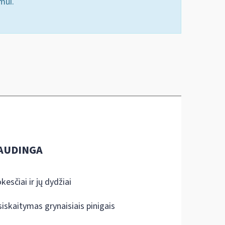
mui.
AUDINGA
kesčiai ir jų dydžiai
siskaitymas grynaisiais pinigais