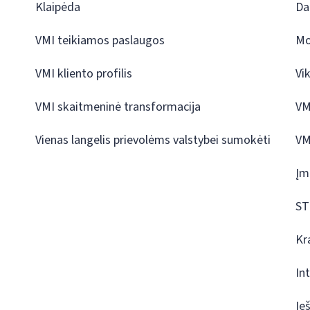
Klaipėda
Da
VMI teikiamos paslaugos
Mo
VMI kliento profilis
Vi
VMI skaitmeninė transformacija
VM
Vienas langelis prievolėms valstybei sumokėti
VM
Įm
ST
Kr
In
Ie