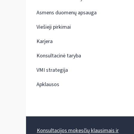
Asmens duomenų apsauga
Viešieji pirkimai
Karjera
Konsultacinė taryba
VMI strategija
Apklausos
Konsultacijos mokesčių klausimais ir