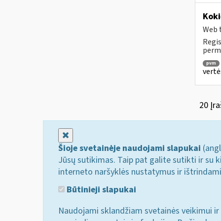
Koki
Web t
Regis
permo
pvm
vertė
20 Įra
Uždaryti
Šioje svetainėje naudojami slapukai
(angl
Jūsų sutikimas. Taip pat galite sutikti ir s
interneto naršyklės nustatymus ir ištrindam
Būtinieji slapukai
Naudojami sklandžiam svetainės veikimui ir 