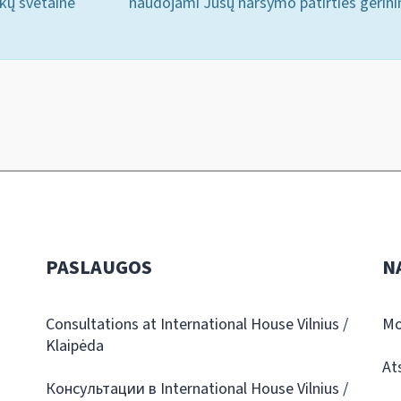
ukų svetainė
naudojami Jūsų naršymo patirties gerini
PASLAUGOS
N
Consultations at International House Vilnius /
Mo
Klaipėda
At
Консультации в International House Vilnius /