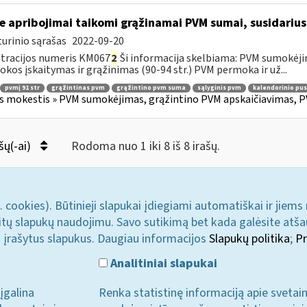
e apribojimai taikomi grąžinamai PVM sumai, susidariusi
urinio sąrašas
2022-09-20
tracijos numeris KM067
2
Ši informacija skelbiama: PVM sumokėji
kos įskaitymas ir grąžinimas (90-94 str.) PVM permoka ir už...
pvmį 91 str
grąžintinas pvm
grąžintino pvm suma
sąlyginis pvm
kalendorinio pu
s mokestis » PVM sumokėjimas, grąžintino PVM apskaičiavimas, P
šų(-ai)
Rodoma nuo 1 iki 8 iš 8 irašų.
. cookies). Būtinieji slapukai įdiegiami automatiškai ir jiems
u kitų slapukų naudojimu. Savo sutikimą bet kada galėsite atš
i įrašytus slapukus. Daugiau informacijos
Slapukų politika
;
Pr
Analitiniai slapukai
įgalina
Renka statistinę informaciją apie svetai