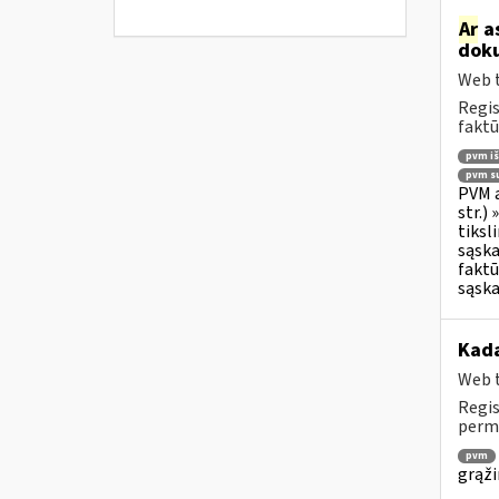
Ar
as
doku
Web t
Regis
faktū
pvm i
pvm su
PVM a
str.)
tiksl
sąska
faktū
sąska
Kada
Web t
Regis
permo
pvm
grąži