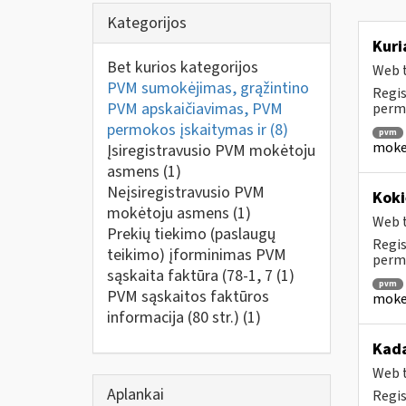
Kategorijos
Kuri
Bet kurios kategorijos
Web t
PVM sumokėjimas, grąžintino
Regis
PVM apskaičiavimas, PVM
perm
permokos įskaitymas ir
(8)
pvm
mokes
Įsiregistravusio PVM mokėtoju
asmens
(1)
Neįsiregistravusio PVM
Koki
mokėtoju asmens
(1)
Web t
Prekių tiekimo (paslaugų
Regis
teikimo) įforminimas PVM
permo
sąskaita faktūra (78-1, 7
(1)
pvm
PVM sąskaitos faktūros
mokes
informacija (80 str.)
(1)
Kada
Web t
Aplankai
Regis