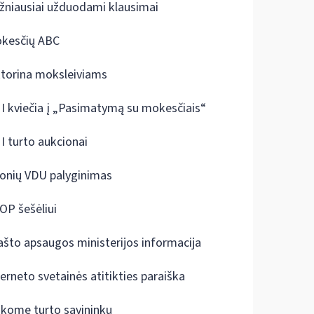
žniausiai užduodami klausimai
kesčių ABC
ktorina moksleiviams
I kviečia į „Pasimatymą su mokesčiais“
I turto aukcionai
onių VDU palyginimas
OP šešėliui
ašto apsaugos ministerijos informacija
terneto svetainės atitikties paraiška
škome turto savininkų