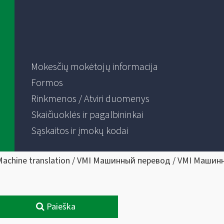
Mokesčių mokėtojų informacija
Formos
Rinkmenos / Atviri duomenys
Skaičiuoklės ir pagalbininkai
Sąskaitos ir įmokų kodai
Machine translation / VMI Машинный перевод / VMI Машин
Paieška