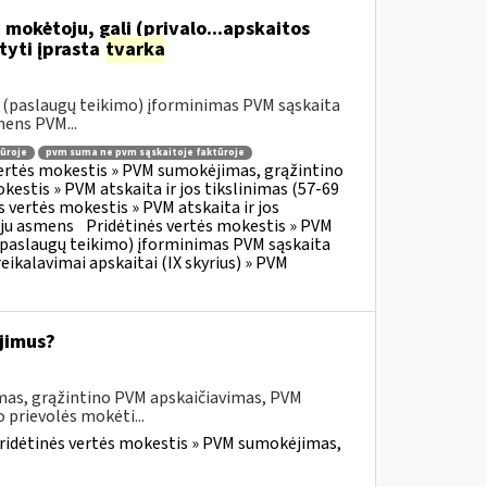
 mokėtoju, gali (privalo...apskaitos
tyti įprasta
tvarka
o (paslaugų teikimo) įforminimas PVM sąskaita
mens PVM...
ūroje
pvm suma ne pvm sąskaitoje faktūroje
vertės mokestis » PVM sumokėjimas, grąžintino
kestis » PVM atskaita ir jos tikslinimas (57-69
s vertės mokestis » PVM atskaita ir jos
oju asmens
Pridėtinės vertės mokestis » PVM
o (paslaugų teikimo) įforminimas PVM sąskaita
eikalavimai apskaitai (IX skyrius) » PVM
jimus?
mas, grąžintino PVM apskaičiavimas, PVM
 prievolės mokėti...
ridėtinės vertės mokestis » PVM sumokėjimas,