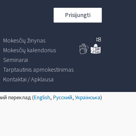
Prisijungti
Mokesčių žinynas
Mokesčių kalendorius
Seminarai
Tarptautinis apmokestinimas
Kontaktai / Apklausa
ний переклад (
English
,
Русский
,
Українська
)