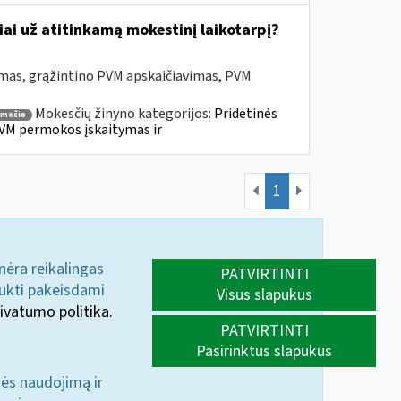
ai už atitinkamą mokestinį laikotarpį?
mas, grąžintino PVM apskaičiavimas, PVM
Mokesčių žinyno kategorijos:
Pridėtinės
smečio
VM permokos įskaitymas ir
1
 nėra reikalingas
PATVIRTINTI
aukti pakeisdami
Visus slapukus
ivatumo politika.
PATVIRTINTI
Pasirinktus slapukus
nės naudojimą ir