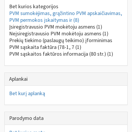
Bet kurios kategorijos
PVM sumokėjimas, grąžintino PVM apskaičiavimas,
PVM permokos įskaitymas ir
(8)
Įsiregistravusio PVM mokėtoju asmens
(1)
Neįsiregistravusio PVM mokėtoju asmens
(1)
Prekių tiekimo (paslaugų teikimo) įforminimas
PVM sąskaita faktūra (78-1, 7
(1)
PVM sąskaitos faktūros informacija (80 str.)
(1)
Aplankai
Bet kurį aplanką
Parodymo data