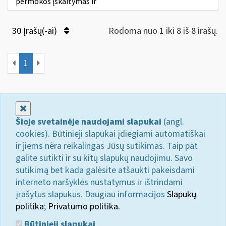
permokos įskaitymas ir
30 Įrašų(-ai)
Rodoma nuo 1 iki 8 iš 8 irašų.
1
Uždaryti
Šioje svetainėje naudojami slapukai
(angl.
cookies). Būtinieji slapukai įdiegiami automatiškai
ir jiems nėra reikalingas Jūsų sutikimas. Taip pat
galite sutikti ir su kitų slapukų naudojimu. Savo
sutikimą bet kada galėsite atšaukti pakeisdami
interneto naršyklės nustatymus ir ištrindami
įrašytus slapukus. Daugiau informacijos
Slapukų
politika
;
Privatumo politika.
Būtinieji slapukai