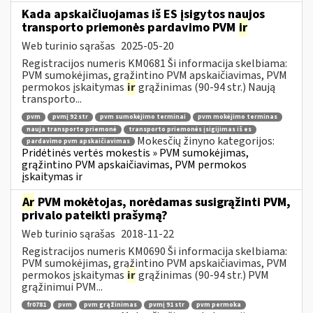
Kada apskaičiuojamas iš ES įsigytos naujos
transporto priemonės pardavimo PVM
ir
Web turinio sąrašas
2025-05-20
Registracijos numeris KM0681 Ši informacija skelbiama:
PVM sumokėjimas, grąžintino PVM apskaičiavimas, PVM
permokos įskaitymas
ir
grąžinimas (90-94 str.) Naują
transporto...
pvm
pvmį 92 str
pvm sumokėjimo terminai
pvm mokėjimo terminas
nauja transporto priemonė
transporto priemonės įsigijimas iš es
Mokesčių žinyno kategorijos:
pardavimo pvm apskaičiavimas
Pridėtinės vertės mokestis » PVM sumokėjimas,
grąžintino PVM apskaičiavimas, PVM permokos
įskaitymas ir
Ar
PVM mokėtojas, norėdamas susigrąžinti PVM,
privalo pateikti prašymą?
Web turinio sąrašas
2018-11-22
Registracijos numeris KM0690 Ši informacija skelbiama:
PVM sumokėjimas, grąžintino PVM apskaičiavimas, PVM
permokos įskaitymas
ir
grąžinimas (90-94 str.) PVM
grąžinimui PVM...
fr0781
pvm
pvm grąžinimas
pvmį 91 str
pvm permoka