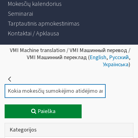
Mokesčių kalendorius
Seminarai
Tarptautinis apmokestinimas
Kontaktai / Apklausa
VMI Machine translation / VMI Машинный перевод /
VMI Машинний переклад (
English
,
Русский
,
Українська
)
Paieška
Kategorijos