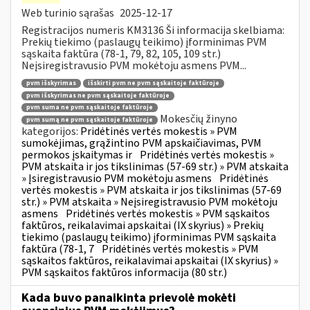
Web turinio sąrašas
2025-12-17
Registracijos numeris KM3136 Ši informacija skelbiama:
Prekių tiekimo (paslaugų teikimo) įforminimas PVM
sąskaita faktūra (78-1, 79, 82, 105, 109 str.)
Neįsiregistravusio PVM mokėtoju asmens PVM...
pvm išskyrimas
išskirti pvm ne pvm sąskaitoje faktūroje
pvm išskyrimas ne pvm sąskaitoje faktūroje
pvm suma ne pvm sąskaitoje faktūroje
Mokesčių žinyno
pvm sumą ne pvm sąskaitoje faktūroje
kategorijos:
Pridėtinės vertės mokestis » PVM
sumokėjimas, grąžintino PVM apskaičiavimas, PVM
permokos įskaitymas ir
Pridėtinės vertės mokestis »
PVM atskaita ir jos tikslinimas (57-69 str.) » PVM atskaita
» Įsiregistravusio PVM mokėtoju asmens
Pridėtinės
vertės mokestis » PVM atskaita ir jos tikslinimas (57-69
str.) » PVM atskaita » Neįsiregistravusio PVM mokėtoju
asmens
Pridėtinės vertės mokestis » PVM sąskaitos
faktūros, reikalavimai apskaitai (IX skyrius) » Prekių
tiekimo (paslaugų teikimo) įforminimas PVM sąskaita
faktūra (78-1, 7
Pridėtinės vertės mokestis » PVM
sąskaitos faktūros, reikalavimai apskaitai (IX skyrius) »
PVM sąskaitos faktūros informacija (80 str.)
Kada buvo panaikinta prievolė mokėti