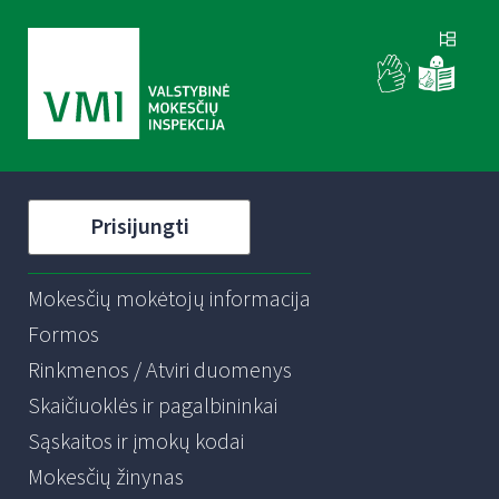
Prisijungti
Mokesčių mokėtojų informacija
Formos
Rinkmenos / Atviri duomenys
Skaičiuoklės ir pagalbininkai
Sąskaitos ir įmokų kodai
Mokesčių žinynas