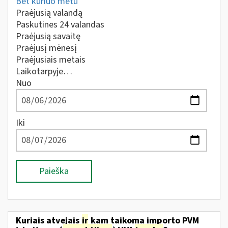
Bet kuriuo metu
Praėjusią valandą
Paskutines 24 valandas
Praėjusią savaitę
Praėjusį mėnesį
Praėjusiais metais
Laikotarpyje…
Nuo
Iki
Paieška
Kuriais atvejais
ir
kam taikoma importo PVM