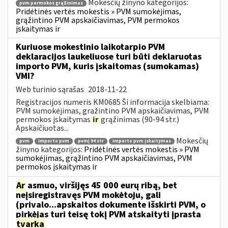
Mokesčių žinyno kategorijos:
pvm permokos grąžinimas
Pridėtinės vertės mokestis » PVM sumokėjimas,
grąžintino PVM apskaičiavimas, PVM permokos
įskaitymas ir
Kuriuose mokestinio laikotarpio PVM
deklaracijos laukeliuose turi būti deklaruotas
importo PVM, kuris įskaitomas (sumokamas)
VMI?
Web turinio sąrašas
2018-11-22
Registracijos numeris KM0685 Ši informacija skelbiama:
PVM sumokėjimas, grąžintino PVM apskaičiavimas, PVM
permokos įskaitymas
ir
grąžinimas (90-94 str.)
Apskaičiuotas...
Mokesčių
pvm
importo pvm
pvmį 94 str
importo pvm įskaitymas
žinyno kategorijos:
Pridėtinės vertės mokestis » PVM
sumokėjimas, grąžintino PVM apskaičiavimas, PVM
permokos įskaitymas ir
Ar
asmuo, viršijęs 45 000 eurų ribą, bet
neįsiregistravęs PVM mokėtoju, gali
(privalo...apskaitos dokumente išskirti PVM, o
pirkėjas turi teisę tokį PVM atskaityti įprasta
tvarka