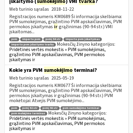
įskaitymo (
sumokėjimo
) VMI
tvarka
?
Web turinio sąrašas
2018-11-22
Registracijos numeris KM0689 Ši informacija skelbiama:
PVM sumokėjimas, grąžintino PVM apskaičiavimas, PVM
permokos įskaitymas
ir
grąžinimas (90-94 str.) VMI
įskaitomas...
pvm
importo pvm
pvmį 94 str
importo pvm įskaitymas
Mokesčių žinyno kategorijos:
importo pvm įskaitymo tvarka
Pridėtinės vertės mokestis » PVM sumokėjimas,
grąžintino PVM apskaičiavimas, PVM permokos
įskaitymas ir
Kokie yra PVM
sumokėjimo
terminai?
Web turinio sąrašas
2025-05-19
Registracijos numeris KM0677 Ši informacija skelbiama:
PVM sumokėjimas, grąžintino PVM apskaičiavimas, PVM
permokos įskaitymas ir grąžinimas (90-94 str.) PVM
mokėtojai: Atvejis PVM sumokėjimo...
pvm
pvmį 92 str
pvmį 90 str
pvm sumokėjimo terminai
Mokesčių žinyno kategorijos:
pvm mokėjimo terminas
Pridėtinės vertės mokestis » PVM sumokėjimas,
grąžintino PVM apskaičiavimas, PVM permokos
įskaitymas ir