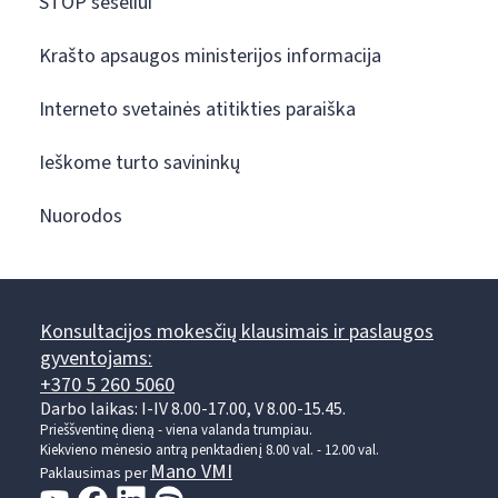
STOP šešėliui
Krašto apsaugos ministerijos informacija
Interneto svetainės atitikties paraiška
Ieškome turto savininkų
Nuorodos
Konsultacijos mokesčių klausimais ir paslaugos
gyventojams:
+370 5 260 5060
Darbo laikas: I-IV 8.00-17.00, V 8.00-15.45.
Prieššventinę dieną - viena valanda trumpiau.
Kiekvieno mėnesio antrą penktadienį 8.00 val. - 12.00 val.
Mano VMI
Paklausimas per