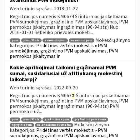
avansinius PVM mokėjimus?
Web turinio sąrašas
2018-11-22
Registracijos numeris KM0674 Ši informacija skelbiama:
PVM sumokėjimas, grąžintino PVM apskaičiavimas, PVM
permokos įskaitymas ir grąžinimas (90-94 str.) Nuo
2016-01-01 nebeliko prievolės mokėti...
Mokesčių žinyno
pvm
pvmį 90 str
avansinis pvm
avansinio pvm
kategorijos:
Pridėtinės vertės mokestis » PVM
sumokėjimas, grąžintino PVM apskaičiavimas, PVM
permokos įskaitymas ir
Kokie apribojimai taikomi grąžinamai PVM
sumai, susidariusiai už atitinkamą mokestinį
laikotarpį?
Web turinio sąrašas
2022-09-20
Registracijos numeris KM067
2
Ši informacija skelbiama:
PVM sumokėjimas, grąžintino PVM apskaičiavimas, PVM
permokos įskaitymas ir grąžinimas (90-94 str.) PVM
permoka ir už...
pvm
pvmį 91 str
grąžintinas pvm
grąžintino pvm suma
Mokesčių žinyno
sąlyginis pvm
kalendorinio pusmečio
kategorijos:
Pridėtinės vertės mokestis » PVM
sumokėjimas, grąžintino PVM apskaičiavimas, PVM