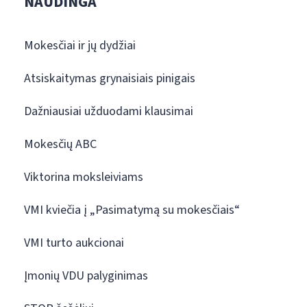
NAUDINGA
Mokesčiai ir jų dydžiai
Atsiskaitymas grynaisiais pinigais
Dažniausiai užduodami klausimai
Mokesčių ABC
Viktorina moksleiviams
VMI kviečia į „Pasimatymą su mokesčiais“
VMI turto aukcionai
Įmonių VDU palyginimas