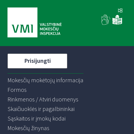
Prisijungti
Mokesčių mokėtojų informacija
Formos
Rinkmenos / Atviri duomenys
Skaičiuoklės ir pagalbininkai
Sąskaitos ir įmokų kodai
Mokesčių žinynas