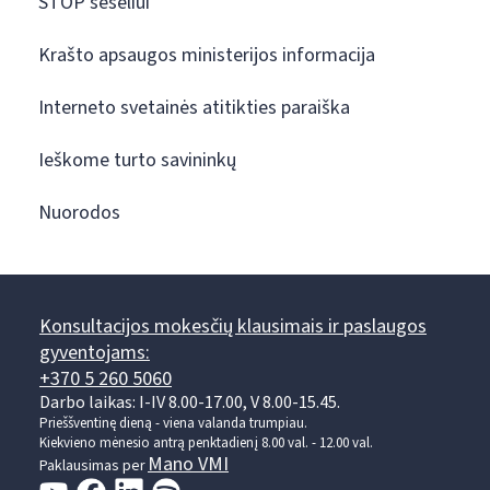
STOP šešėliui
Krašto apsaugos ministerijos informacija
Interneto svetainės atitikties paraiška
Ieškome turto savininkų
Nuorodos
Konsultacijos mokesčių klausimais ir paslaugos
gyventojams:
+370 5 260 5060
Darbo laikas: I-IV 8.00-17.00, V 8.00-15.45.
Prieššventinę dieną - viena valanda trumpiau.
Kiekvieno mėnesio antrą penktadienį 8.00 val. - 12.00 val.
Mano VMI
Paklausimas per