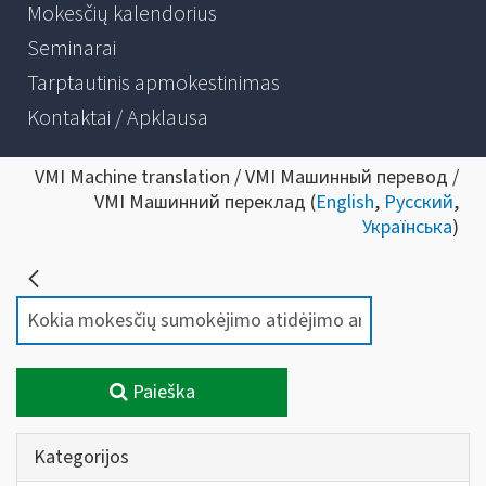
Mokesčių kalendorius
Seminarai
Tarptautinis apmokestinimas
Kontaktai / Apklausa
VMI Machine translation / VMI Машинный перевод /
VMI Машинний переклад (
English
,
Русский
,
Українська
)
Paieška
Kategorijos