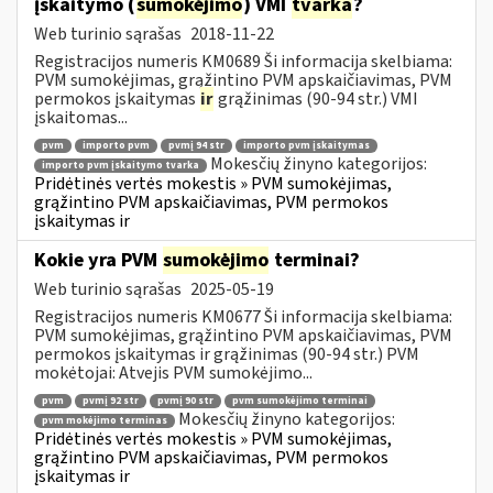
įskaitymo (
sumokėjimo
) VMI
tvarka
?
Web turinio sąrašas
2018-11-22
Registracijos numeris KM0689 Ši informacija skelbiama:
PVM sumokėjimas, grąžintino PVM apskaičiavimas, PVM
permokos įskaitymas
ir
grąžinimas (90-94 str.) VMI
įskaitomas...
pvm
importo pvm
pvmį 94 str
importo pvm įskaitymas
Mokesčių žinyno kategorijos:
importo pvm įskaitymo tvarka
Pridėtinės vertės mokestis » PVM sumokėjimas,
grąžintino PVM apskaičiavimas, PVM permokos
įskaitymas ir
Kokie yra PVM
sumokėjimo
terminai?
Web turinio sąrašas
2025-05-19
Registracijos numeris KM0677 Ši informacija skelbiama:
PVM sumokėjimas, grąžintino PVM apskaičiavimas, PVM
permokos įskaitymas ir grąžinimas (90-94 str.) PVM
mokėtojai: Atvejis PVM sumokėjimo...
pvm
pvmį 92 str
pvmį 90 str
pvm sumokėjimo terminai
Mokesčių žinyno kategorijos:
pvm mokėjimo terminas
Pridėtinės vertės mokestis » PVM sumokėjimas,
grąžintino PVM apskaičiavimas, PVM permokos
įskaitymas ir