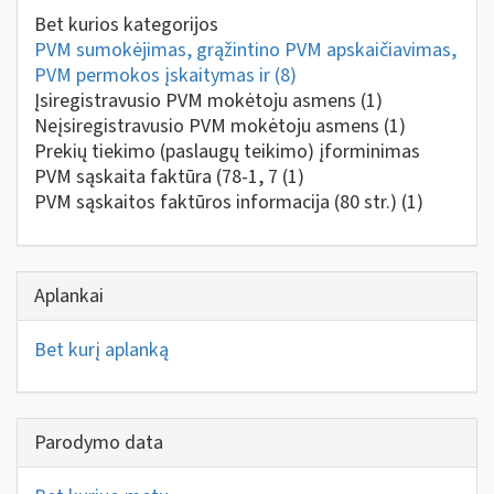
Bet kurios kategorijos
PVM sumokėjimas, grąžintino PVM apskaičiavimas,
PVM permokos įskaitymas ir
(8)
Įsiregistravusio PVM mokėtoju asmens
(1)
Neįsiregistravusio PVM mokėtoju asmens
(1)
Prekių tiekimo (paslaugų teikimo) įforminimas
PVM sąskaita faktūra (78-1, 7
(1)
PVM sąskaitos faktūros informacija (80 str.)
(1)
Aplankai
Bet kurį aplanką
Parodymo data