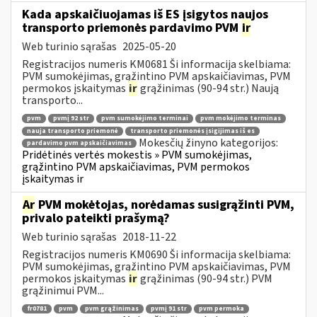
Kada apskaičiuojamas iš ES įsigytos naujos
transporto priemonės pardavimo PVM
ir
Web turinio sąrašas
2025-05-20
Registracijos numeris KM0681 Ši informacija skelbiama:
PVM sumokėjimas, grąžintino PVM apskaičiavimas, PVM
permokos įskaitymas
ir
grąžinimas (90-94 str.) Naują
transporto...
pvm
pvmį 92 str
pvm sumokėjimo terminai
pvm mokėjimo terminas
nauja transporto priemonė
transporto priemonės įsigijimas iš es
Mokesčių žinyno kategorijos:
pardavimo pvm apskaičiavimas
Pridėtinės vertės mokestis » PVM sumokėjimas,
grąžintino PVM apskaičiavimas, PVM permokos
įskaitymas ir
Ar
PVM mokėtojas, norėdamas susigrąžinti PVM,
privalo pateikti prašymą?
Web turinio sąrašas
2018-11-22
Registracijos numeris KM0690 Ši informacija skelbiama:
PVM sumokėjimas, grąžintino PVM apskaičiavimas, PVM
permokos įskaitymas
ir
grąžinimas (90-94 str.) PVM
grąžinimui PVM...
fr0781
pvm
pvm grąžinimas
pvmį 91 str
pvm permoka