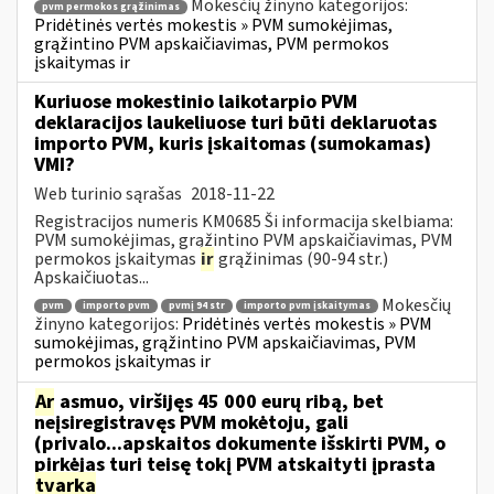
Mokesčių žinyno kategorijos:
pvm permokos grąžinimas
Pridėtinės vertės mokestis » PVM sumokėjimas,
grąžintino PVM apskaičiavimas, PVM permokos
įskaitymas ir
Kuriuose mokestinio laikotarpio PVM
deklaracijos laukeliuose turi būti deklaruotas
importo PVM, kuris įskaitomas (sumokamas)
VMI?
Web turinio sąrašas
2018-11-22
Registracijos numeris KM0685 Ši informacija skelbiama:
PVM sumokėjimas, grąžintino PVM apskaičiavimas, PVM
permokos įskaitymas
ir
grąžinimas (90-94 str.)
Apskaičiuotas...
Mokesčių
pvm
importo pvm
pvmį 94 str
importo pvm įskaitymas
žinyno kategorijos:
Pridėtinės vertės mokestis » PVM
sumokėjimas, grąžintino PVM apskaičiavimas, PVM
permokos įskaitymas ir
Ar
asmuo, viršijęs 45 000 eurų ribą, bet
neįsiregistravęs PVM mokėtoju, gali
(privalo...apskaitos dokumente išskirti PVM, o
pirkėjas turi teisę tokį PVM atskaityti įprasta
tvarka