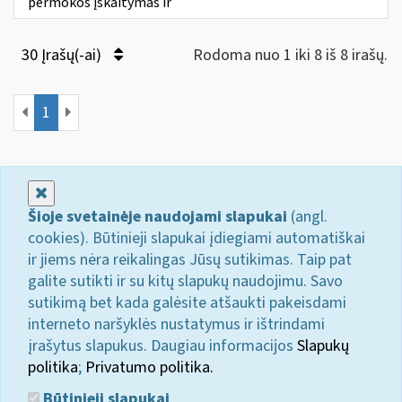
permokos įskaitymas ir
30 Įrašų(-ai)
Rodoma nuo 1 iki 8 iš 8 irašų.
1
Uždaryti
Šioje svetainėje naudojami slapukai
(angl.
cookies). Būtinieji slapukai įdiegiami automatiškai
ir jiems nėra reikalingas Jūsų sutikimas. Taip pat
galite sutikti ir su kitų slapukų naudojimu. Savo
sutikimą bet kada galėsite atšaukti pakeisdami
interneto naršyklės nustatymus ir ištrindami
įrašytus slapukus. Daugiau informacijos
Slapukų
politika
;
Privatumo politika.
Būtinieji slapukai