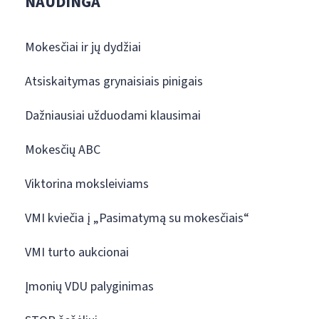
NAUDINGA
Mokesčiai ir jų dydžiai
Atsiskaitymas grynaisiais pinigais
Dažniausiai užduodami klausimai
Mokesčių ABC
Viktorina moksleiviams
VMI kviečia į „Pasimatymą su mokesčiais“
VMI turto aukcionai
Įmonių VDU palyginimas