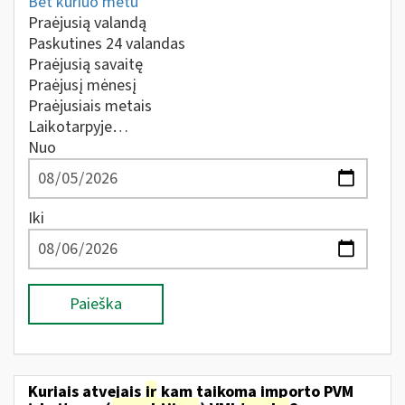
Bet kuriuo metu
Praėjusią valandą
Paskutines 24 valandas
Praėjusią savaitę
Praėjusį mėnesį
Praėjusiais metais
Laikotarpyje…
Nuo
Iki
Paieška
Kuriais atvejais
ir
kam taikoma importo PVM