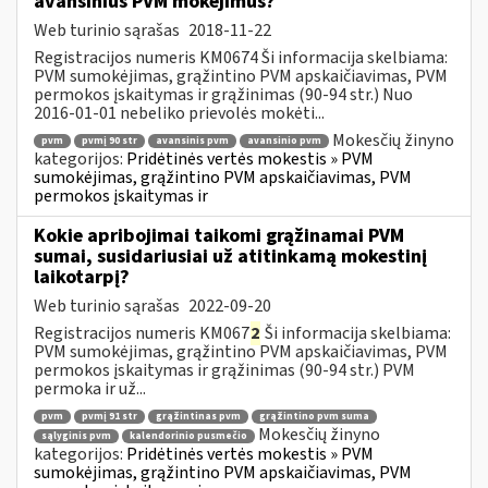
avansinius PVM mokėjimus?
Web turinio sąrašas
2018-11-22
Registracijos numeris KM0674 Ši informacija skelbiama:
PVM sumokėjimas, grąžintino PVM apskaičiavimas, PVM
permokos įskaitymas ir grąžinimas (90-94 str.) Nuo
2016-01-01 nebeliko prievolės mokėti...
Mokesčių žinyno
pvm
pvmį 90 str
avansinis pvm
avansinio pvm
kategorijos:
Pridėtinės vertės mokestis » PVM
sumokėjimas, grąžintino PVM apskaičiavimas, PVM
permokos įskaitymas ir
Kokie apribojimai taikomi grąžinamai PVM
sumai, susidariusiai už atitinkamą mokestinį
laikotarpį?
Web turinio sąrašas
2022-09-20
Registracijos numeris KM067
2
Ši informacija skelbiama:
PVM sumokėjimas, grąžintino PVM apskaičiavimas, PVM
permokos įskaitymas ir grąžinimas (90-94 str.) PVM
permoka ir už...
pvm
pvmį 91 str
grąžintinas pvm
grąžintino pvm suma
Mokesčių žinyno
sąlyginis pvm
kalendorinio pusmečio
kategorijos:
Pridėtinės vertės mokestis » PVM
sumokėjimas, grąžintino PVM apskaičiavimas, PVM