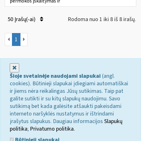
permokos įskaitymas ir
50 Įrašų(-ai)
Rodoma nuo 1 iki 8 iš 8 irašų.
1
Uždaryti
Šioje svetainėje naudojami slapukai
(angl.
cookies). Būtinieji slapukai įdiegiami automatiškai
ir jiems nėra reikalingas Jūsų sutikimas. Taip pat
galite sutikti ir su kitų slapukų naudojimu. Savo
sutikimą bet kada galėsite atšaukti pakeisdami
interneto naršyklės nustatymus ir ištrindami
įrašytus slapukus. Daugiau informacijos
Slapukų
politika
;
Privatumo politika.
Būtinieji slapukai