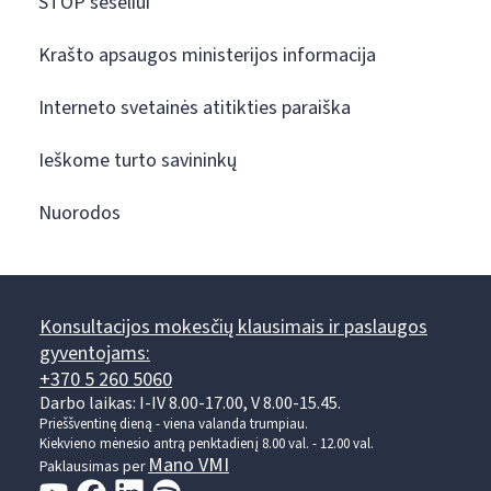
STOP šešėliui
Krašto apsaugos ministerijos informacija
Interneto svetainės atitikties paraiška
Ieškome turto savininkų
Nuorodos
Konsultacijos mokesčių klausimais ir paslaugos
gyventojams:
+370 5 260 5060
Darbo laikas: I-IV 8.00-17.00, V 8.00-15.45.
Prieššventinę dieną - viena valanda trumpiau.
Kiekvieno mėnesio antrą penktadienį 8.00 val. - 12.00 val.
Mano VMI
Paklausimas per