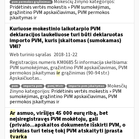
Mokesčių žinyno kategorijos:
pvm permokos grąžinimas
Pridėtinės vertės mokestis » PVM sumokėjimas,
grąžintino PVM apskaičiavimas, PVM permokos
įskaitymas ir
Kuriuose mokestinio laikotarpio PVM
deklaracijos laukeliuose turi būti deklaruotas
importo PVM, kuris įskaitomas (sumokamas)
VMI?
Web turinio sąrašas
2018-11-22
Registracijos numeris KM0685 Ši informacija skelbiama:
PVM sumokėjimas, grąžintino PVM apskaičiavimas, PVM
permokos įskaitymas
ir
grąžinimas (90-94 str.)
Apskaičiuotas...
Mokesčių
pvm
importo pvm
pvmį 94 str
importo pvm įskaitymas
žinyno kategorijos:
Pridėtinės vertės mokestis » PVM
sumokėjimas, grąžintino PVM apskaičiavimas, PVM
permokos įskaitymas ir
Ar
asmuo, viršijęs 45 000 eurų ribą, bet
neįsiregistravęs PVM mokėtoju, gali
(privalo...apskaitos dokumente išskirti PVM, o
pirkėjas turi teisę tokį PVM atskaityti įprasta
tvarka