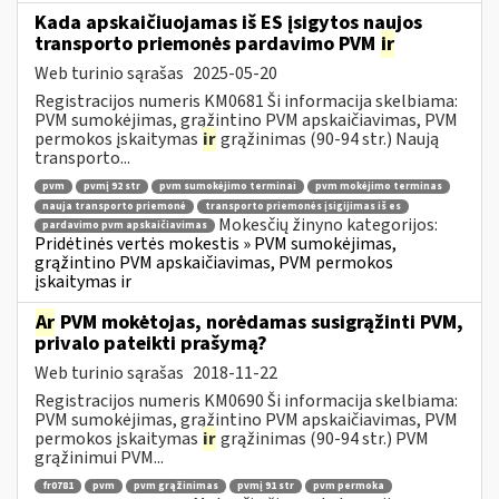
Kada apskaičiuojamas iš ES įsigytos naujos
transporto priemonės pardavimo PVM
ir
Web turinio sąrašas
2025-05-20
Registracijos numeris KM0681 Ši informacija skelbiama:
PVM sumokėjimas, grąžintino PVM apskaičiavimas, PVM
permokos įskaitymas
ir
grąžinimas (90-94 str.) Naują
transporto...
pvm
pvmį 92 str
pvm sumokėjimo terminai
pvm mokėjimo terminas
nauja transporto priemonė
transporto priemonės įsigijimas iš es
Mokesčių žinyno kategorijos:
pardavimo pvm apskaičiavimas
Pridėtinės vertės mokestis » PVM sumokėjimas,
grąžintino PVM apskaičiavimas, PVM permokos
įskaitymas ir
Ar
PVM mokėtojas, norėdamas susigrąžinti PVM,
privalo pateikti prašymą?
Web turinio sąrašas
2018-11-22
Registracijos numeris KM0690 Ši informacija skelbiama:
PVM sumokėjimas, grąžintino PVM apskaičiavimas, PVM
permokos įskaitymas
ir
grąžinimas (90-94 str.) PVM
grąžinimui PVM...
fr0781
pvm
pvm grąžinimas
pvmį 91 str
pvm permoka