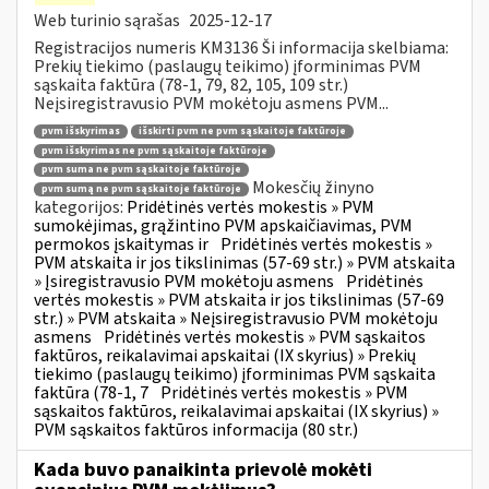
Web turinio sąrašas
2025-12-17
Registracijos numeris KM3136 Ši informacija skelbiama:
Prekių tiekimo (paslaugų teikimo) įforminimas PVM
sąskaita faktūra (78-1, 79, 82, 105, 109 str.)
Neįsiregistravusio PVM mokėtoju asmens PVM...
pvm išskyrimas
išskirti pvm ne pvm sąskaitoje faktūroje
pvm išskyrimas ne pvm sąskaitoje faktūroje
pvm suma ne pvm sąskaitoje faktūroje
Mokesčių žinyno
pvm sumą ne pvm sąskaitoje faktūroje
kategorijos:
Pridėtinės vertės mokestis » PVM
sumokėjimas, grąžintino PVM apskaičiavimas, PVM
permokos įskaitymas ir
Pridėtinės vertės mokestis »
PVM atskaita ir jos tikslinimas (57-69 str.) » PVM atskaita
» Įsiregistravusio PVM mokėtoju asmens
Pridėtinės
vertės mokestis » PVM atskaita ir jos tikslinimas (57-69
str.) » PVM atskaita » Neįsiregistravusio PVM mokėtoju
asmens
Pridėtinės vertės mokestis » PVM sąskaitos
faktūros, reikalavimai apskaitai (IX skyrius) » Prekių
tiekimo (paslaugų teikimo) įforminimas PVM sąskaita
faktūra (78-1, 7
Pridėtinės vertės mokestis » PVM
sąskaitos faktūros, reikalavimai apskaitai (IX skyrius) »
PVM sąskaitos faktūros informacija (80 str.)
Kada buvo panaikinta prievolė mokėti