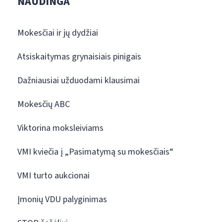
NAUDINGA
Mokesčiai ir jų dydžiai
Atsiskaitymas grynaisiais pinigais
Dažniausiai užduodami klausimai
Mokesčių ABC
Viktorina moksleiviams
VMI kviečia į „Pasimatymą su mokesčiais“
VMI turto aukcionai
Įmonių VDU palyginimas