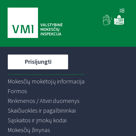
Prisijungti
Mokesčių mokėtojų informacija
Formos
Rinkmenos / Atviri duomenys
Skaičiuoklės ir pagalbininkai
Sąskaitos ir įmokų kodai
Mokesčių žinynas