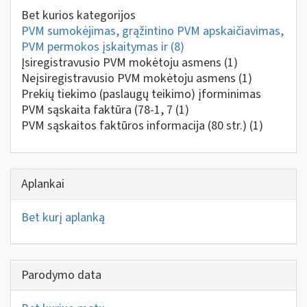
Bet kurios kategorijos
PVM sumokėjimas, grąžintino PVM apskaičiavimas,
PVM permokos įskaitymas ir
(8)
Įsiregistravusio PVM mokėtoju asmens
(1)
Neįsiregistravusio PVM mokėtoju asmens
(1)
Prekių tiekimo (paslaugų teikimo) įforminimas
PVM sąskaita faktūra (78-1, 7
(1)
PVM sąskaitos faktūros informacija (80 str.)
(1)
Aplankai
Bet kurį aplanką
Parodymo data