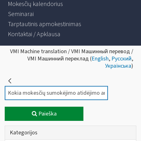
Mokesčių kalendorius
Seminarai
Tarptautinis apmokestinimas
Kontaktai / Apklausa
VMI Machine translation / VMI Машинный перевод /
VMI Машинний переклад (
English
,
Русский
,
Українська
)
Paieška
Kategorijos