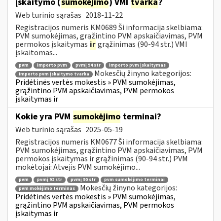
įskaitymo (
sumokėjimo
) VMI
tvarka
?
Web turinio sąrašas
2018-11-22
Registracijos numeris KM0689 Ši informacija skelbiama:
PVM sumokėjimas, grąžintino PVM apskaičiavimas, PVM
permokos įskaitymas
ir
grąžinimas (90-94 str.) VMI
įskaitomas...
pvm
importo pvm
pvmį 94 str
importo pvm įskaitymas
Mokesčių žinyno kategorijos:
importo pvm įskaitymo tvarka
Pridėtinės vertės mokestis » PVM sumokėjimas,
grąžintino PVM apskaičiavimas, PVM permokos
įskaitymas ir
Kokie yra PVM
sumokėjimo
terminai?
Web turinio sąrašas
2025-05-19
Registracijos numeris KM0677 Ši informacija skelbiama:
PVM sumokėjimas, grąžintino PVM apskaičiavimas, PVM
permokos įskaitymas ir grąžinimas (90-94 str.) PVM
mokėtojai: Atvejis PVM sumokėjimo...
pvm
pvmį 92 str
pvmį 90 str
pvm sumokėjimo terminai
Mokesčių žinyno kategorijos:
pvm mokėjimo terminas
Pridėtinės vertės mokestis » PVM sumokėjimas,
grąžintino PVM apskaičiavimas, PVM permokos
įskaitymas ir