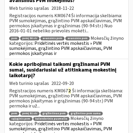
avansinius PVM mokėjimus?
Web turinio sąrašas
2018-11-22
Registracijos numeris KM0674 Ši informacija skelbiama:
PVM sumokėjimas, grąžintino PVM apskaičiavimas, PVM
permokos įskaitymas ir grąžinimas (90-94 str.) Nuo
2016-01-01 nebeliko prievolės mokėti...
Mokesčių žinyno
pvm
pvmį 90 str
avansinis pvm
avansinio pvm
kategorijos:
Pridėtinės vertės mokestis » PVM
sumokėjimas, grąžintino PVM apskaičiavimas, PVM
permokos įskaitymas ir
Kokie apribojimai taikomi grąžinamai PVM
sumai, susidariusiai už atitinkamą mokestinį
laikotarpį?
Web turinio sąrašas
2022-09-20
Registracijos numeris KM067
2
Ši informacija skelbiama:
PVM sumokėjimas, grąžintino PVM apskaičiavimas, PVM
permokos įskaitymas ir grąžinimas (90-94 str.) PVM
permoka ir už...
pvm
pvmį 91 str
grąžintinas pvm
grąžintino pvm suma
Mokesčių žinyno
sąlyginis pvm
kalendorinio pusmečio
kategorijos:
Pridėtinės vertės mokestis » PVM
sumokėjimas, grąžintino PVM apskaičiavimas, PVM