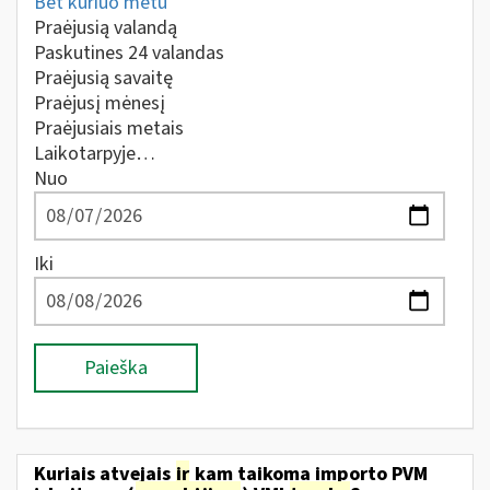
Bet kuriuo metu
Praėjusią valandą
Paskutines 24 valandas
Praėjusią savaitę
Praėjusį mėnesį
Praėjusiais metais
Laikotarpyje…
Nuo
Iki
Paieška
Kuriais atvejais
ir
kam taikoma importo PVM