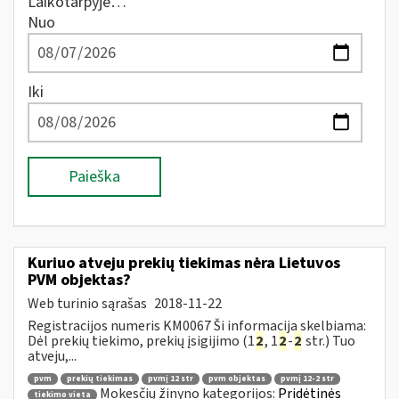
Laikotarpyje…
Nuo
Iki
Paieška
Kuriuo atveju prekių tiekimas nėra Lietuvos
PVM objektas?
Web turinio sąrašas
2018-11-22
Registracijos numeris KM0067 Ši informacija skelbiama:
Dėl prekių tiekimo, prekių įsigijimo (1
2
, 1
2
-
2
str.) Tuo
atveju,...
pvm
prekių tiekimas
pvmį 12 str
pvm objektas
pvmį 12-2 str
Mokesčių žinyno kategorijos:
Pridėtinės
tiekimo vieta