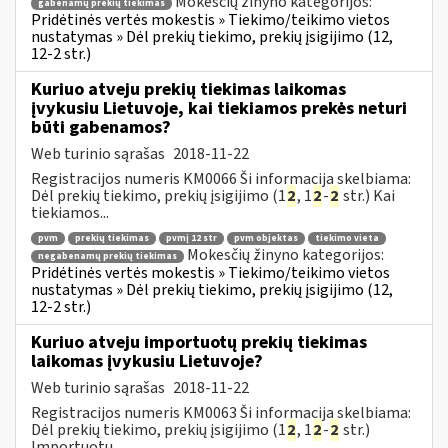
Mokesčių žinyno kategorijos:
gabenamų prekių tiekimas
Pridėtinės vertės mokestis » Tiekimo/teikimo vietos
nustatymas » Dėl prekių tiekimo, prekių įsigijimo (12,
12-2 str.)
Kuriuo atveju prekių tiekimas laikomas
įvykusiu Lietuvoje, kai tiekiamos prekės neturi
būti gabenamos?
Web turinio sąrašas
2018-11-22
Registracijos numeris KM0066 Ši informacija skelbiama:
Dėl prekių tiekimo, prekių įsigijimo (1
2
, 1
2
-
2
str.) Kai
tiekiamos...
pvm
prekių tiekimas
pvmį 12 str
pvm objektas
tiekimo vieta
Mokesčių žinyno kategorijos:
negabenamų prekių tiekimas
Pridėtinės vertės mokestis » Tiekimo/teikimo vietos
nustatymas » Dėl prekių tiekimo, prekių įsigijimo (12,
12-2 str.)
Kuriuo atveju importuotų prekių tiekimas
laikomas įvykusiu Lietuvoje?
Web turinio sąrašas
2018-11-22
Registracijos numeris KM0063 Ši informacija skelbiama:
Dėl prekių tiekimo, prekių įsigijimo (1
2
, 1
2
-
2
str.)
Importuotų...