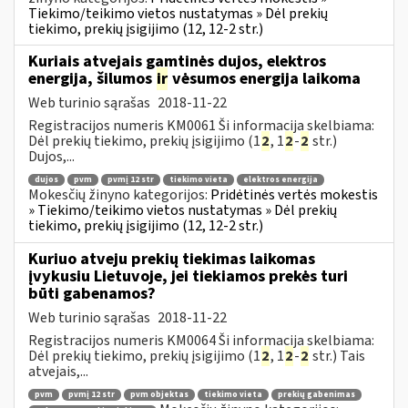
Tiekimo/teikimo vietos nustatymas » Dėl prekių
tiekimo, prekių įsigijimo (12, 12-2 str.)
Kuriais atvejais gamtinės dujos, elektros
energija, šilumos
ir
vėsumos energija laikoma
Web turinio sąrašas
2018-11-22
Registracijos numeris KM0061 Ši informacija skelbiama:
Dėl prekių tiekimo, prekių įsigijimo (1
2
, 1
2
-
2
str.)
Dujos,...
dujos
pvm
pvmį 12 str
tiekimo vieta
elektros energija
Mokesčių žinyno kategorijos:
Pridėtinės vertės mokestis
» Tiekimo/teikimo vietos nustatymas » Dėl prekių
tiekimo, prekių įsigijimo (12, 12-2 str.)
Kuriuo atveju prekių tiekimas laikomas
įvykusiu Lietuvoje, jei tiekiamos prekės turi
būti gabenamos?
Web turinio sąrašas
2018-11-22
Registracijos numeris KM0064 Ši informacija skelbiama:
Dėl prekių tiekimo, prekių įsigijimo (1
2
, 1
2
-
2
str.) Tais
atvejais,...
pvm
pvmį 12 str
pvm objektas
tiekimo vieta
prekių gabenimas