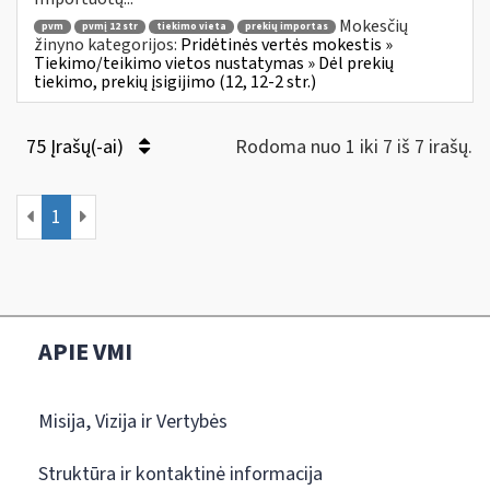
Mokesčių
pvm
pvmį 12 str
tiekimo vieta
prekių importas
žinyno kategorijos:
Pridėtinės vertės mokestis »
Tiekimo/teikimo vietos nustatymas » Dėl prekių
tiekimo, prekių įsigijimo (12, 12-2 str.)
75 Įrašų(-ai)
Rodoma nuo 1 iki 7 iš 7 irašų.
1
APIE VMI
Misija, Vizija ir Vertybės
Struktūra ir kontaktinė informacija