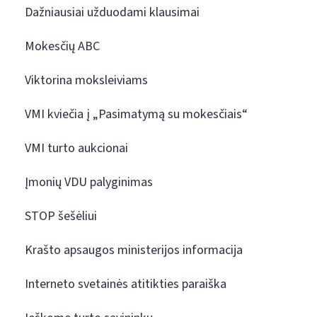
Dažniausiai užduodami klausimai
Mokesčių ABC
Viktorina moksleiviams
VMI kviečia į „Pasimatymą su mokesčiais“
VMI turto aukcionai
Įmonių VDU palyginimas
STOP šešėliui
Krašto apsaugos ministerijos informacija
Interneto svetainės atitikties paraiška