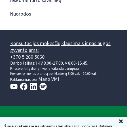
Ieškome turto savininkų
Nuorodos
Konsultacijos mokesčių klausimais ir paslaugos
gyventojams:
+370 5 260 5060
Darbo laikas: I-IV 8.00-17.00, V 8.00-15.45.
Prieššventinę dieną - viena valanda trumpiau.
Kiekvieno mėnesio antrą penktadienį 8.00 val. - 12.00 val.
Mano VMI
Paklausimas per
Valstybinė mokesčių inspekcija prie Lietuvos
U
Respublikos finansų ministerijos
Šioje svetainėje naudojami slapukai
(angl. cookies). Būtinieji