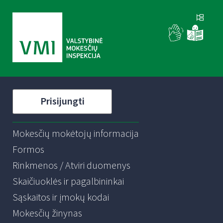
Prisijungti
Mokesčių mokėtojų informacija
Formos
Rinkmenos / Atviri duomenys
Skaičiuoklės ir pagalbininkai
Sąskaitos ir įmokų kodai
Mokesčių žinynas