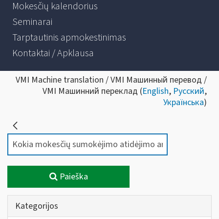
Mokesčių kalendorius
Seminarai
Tarptautinis apmokestinimas
Kontaktai / Apklausa
VMI Machine translation / VMI Машинный перевод /
VMI Машинний переклад (
English
,
Русский
,
Українська
)
Paieška
Kategorijos