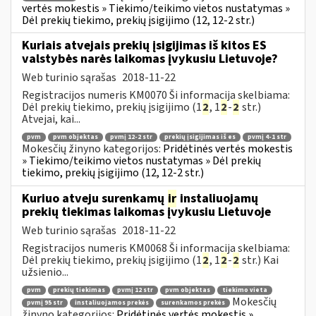
vertės mokestis » Tiekimo/teikimo vietos nustatymas »
Dėl prekių tiekimo, prekių įsigijimo (12, 12-2 str.)
Kuriais atvejais prekių įsigijimas iš kitos ES
valstybės narės laikomas įvykusiu Lietuvoje?
Web turinio sąrašas
2018-11-22
Registracijos numeris KM0070 Ši informacija skelbiama:
Dėl prekių tiekimo, prekių įsigijimo (1
2
, 1
2
-
2
str.)
Atvejai, kai...
pvm
pvm objektas
pvmį 12-2 str
prekių įsigijimas iš es
pvmį 4-1 str
Mokesčių žinyno kategorijos:
Pridėtinės vertės mokestis
» Tiekimo/teikimo vietos nustatymas » Dėl prekių
tiekimo, prekių įsigijimo (12, 12-2 str.)
Kuriuo atveju surenkamų
ir
instaliuojamų
prekių tiekimas laikomas įvykusiu Lietuvoje
Web turinio sąrašas
2018-11-22
Registracijos numeris KM0068 Ši informacija skelbiama:
Dėl prekių tiekimo, prekių įsigijimo (1
2
, 1
2
-
2
str.) Kai
užsienio...
pvm
prekių tiekimas
pvmį 12 str
pvm objektas
tiekimo vieta
Mokesčių
pvmį 95 str
instaliuojamos prekės
surenkamos prekės
žinyno kategorijos:
Pridėtinės vertės mokestis »