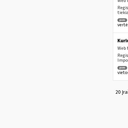
Web t
Regis
tieki
pvm
vertė
Kuri
Web t
Regis
Impor
pvm
vieto
20 Įra