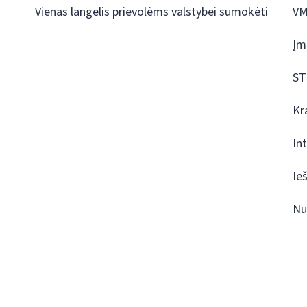
Vienas langelis prievolėms valstybei sumokėti
VM
Įm
ST
Kr
In
Ie
Nu