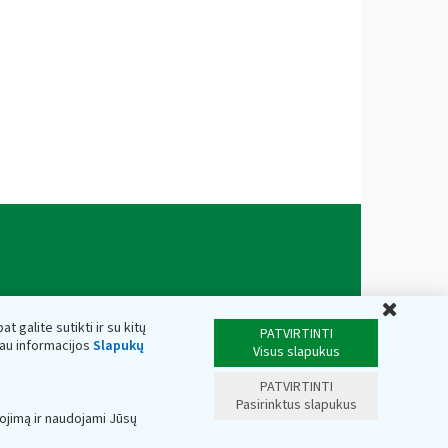
Uždar
t galite sutikti ir su kitų
PATVIRTINTI
iau informacijos
Slapukų
Visus slapukus
PATVIRTINTI
Pasirinktus slapukus
ojimą ir naudojami Jūsų