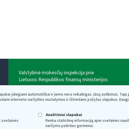
Valstybinė mokesčių inspekcija prie
Lietuvos Respublikos finansų ministerijos
Biudžetinė įstaiga. Juridinio asmens kodas — 188659752,
adresas: Vasario 16-osios g. 14, 01107 Vilnius, Lietuva,
lapukai įdiegiami automatiškai ir jiems nėra reikalingas Jūsų sutikimas. Taip pa
el.paštas:
vmi@vmi.lt
, E. pristatymo dėžutės adresas
sdami interneto naršyklės nustatymus ir ištrindami įrašytus slapukus. Daug
188659752
Duomenys apie Valstybinę mokesčių inspekciją prie
Lietuvos Respublikos finansų ministerijos kaupiami ir
Analitiniai slapukai
saugomi Juridinių asmenų registre
s svetainės
Renka statistinę informaciją apie svetainės naud
naršymo patirties gerinimui.