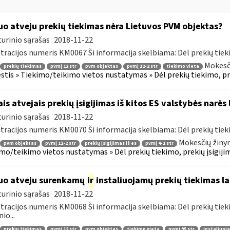
uo atveju prekių tiekimas nėra Lietuvos PVM objektas?
urinio sąrašas
2018-11-22
tracijos numeris KM0067 Ši informacija skelbiama: Dėl prekių tieki
Mokesči
prekių tiekimas
pvmį 12 str
pvm objektas
pvmį 12-2 str
tiekimo vieta
tis » Tiekimo/teikimo vietos nustatymas » Dėl prekių tiekimo, preki
ais atvejais prekių įsigijimas iš kitos ES valstybės narė
urinio sąrašas
2018-11-22
tracijos numeris KM0070 Ši informacija skelbiama: Dėl prekių tieki
Mokesčių žinyn
pvm objektas
pvmį 12-2 str
prekių įsigijimas iš es
pvmį 4-1 str
mo/teikimo vietos nustatymas » Dėl prekių tiekimo, prekių įsigijimo
uo atveju surenkamų
ir
instaliuojamų prekių tiekimas la
urinio sąrašas
2018-11-22
tracijos numeris KM0068 Ši informacija skelbiama: Dėl prekių tieki
io...
prekių tiekimas
pvmį 12 str
pvm objektas
tiekimo vieta
pvmį 95 str
instaliuoj