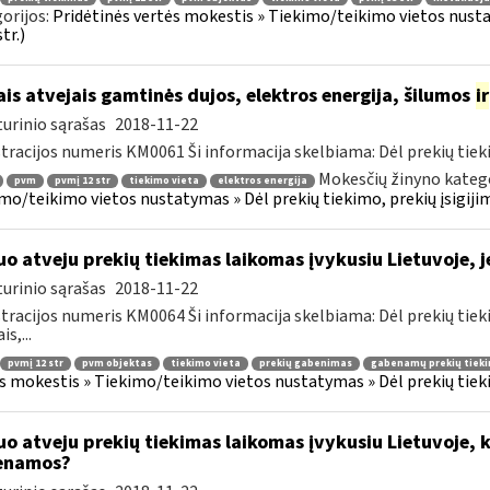
orijos:
Pridėtinės vertės mokestis » Tiekimo/teikimo vietos nustat
tr.)
ais atvejais gamtinės dujos, elektros energija, šilumos
ir
urinio sąrašas
2018-11-22
tracijos numeris KM0061 Ši informacija skelbiama: Dėl prekių tieki
Mokesčių žinyno katego
pvm
pvmį 12 str
tiekimo vieta
elektros energija
mo/teikimo vietos nustatymas » Dėl prekių tiekimo, prekių įsigijimo
uo atveju prekių tiekimas laikomas įvykusiu Lietuvoje, 
urinio sąrašas
2018-11-22
tracijos numeris KM0064 Ši informacija skelbiama: Dėl prekių tieki
is,...
pvmį 12 str
pvm objektas
tiekimo vieta
prekių gabenimas
gabenamų prekių tiek
s mokestis » Tiekimo/teikimo vietos nustatymas » Dėl prekių tiekimo
uo atveju prekių tiekimas laikomas įvykusiu Lietuvoje, k
enamos?