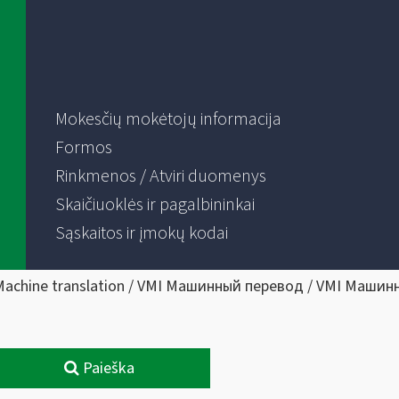
Mokesčių mokėtojų informacija
Formos
Rinkmenos / Atviri duomenys
Skaičiuoklės ir pagalbininkai
Sąskaitos ir įmokų kodai
Machine translation / VMI Машинный перевод / VMI Машин
Paieška