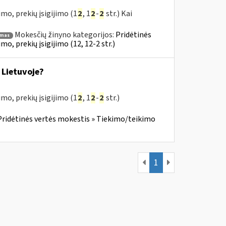
mo, prekių įsigijimo (1
2
, 1
2
-
2
str.) Kai
Mokesčių žinyno kategorijos:
Pridėtinės
imas
, prekių įsigijimo (12, 12-2 str.)
 Lietuvoje?
mo, prekių įsigijimo (1
2
, 1
2
-
2
str.)
Pridėtinės vertės mokestis » Tiekimo/teikimo
1