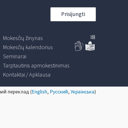
Prisijungti
Mokesčių žinynas
Mokesčių kalendorius
Seminarai
Tarptautinis apmokestinimas
Kontaktai / Apklausa
ний переклад (
English
,
Русский
,
Українська
)