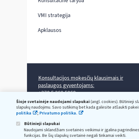
Konsultacinė taryba
VMI strategija
Apklausos
Konsultacijos mokesčių klausimais ir
paslaugos gyventojams:
+370 5 260 5060
Darbo laikas: I-IV 8.00-17.00, V 8.00-15.45.
Šioje svetainėje naudojami slapukai
(angl. cookies). Būtinieji s
Prieššventinę dieną - viena valanda trumpiau.
slapukų naudojimu. Savo sutikimą bet kada galėsite atšaukti pakei
Kiekvieno mėnesio antrą penktadienį 8.00 val. - 12.00 val.
politika
;
Privatumo politika.
Mano VMI
Paklausimas per
Būtinieji slapukai
Naudojami sklandžiam svetainės veikimui ir įgalina pagrindine
funkcijas. Be šių slapukų svetainė negali tinkamai veikti.