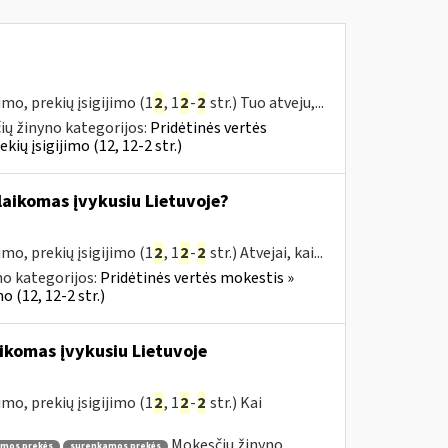
mo, prekių įsigijimo (1
2
, 1
2
-
2
str.) Tuo atveju,...
ų žinyno kategorijos:
Pridėtinės vertės
ų įsigijimo (12, 12-2 str.)
s laikomas įvykusiu Lietuvoje?
mo, prekių įsigijimo (1
2
, 1
2
-
2
str.) Atvejai, kai...
o kategorijos:
Pridėtinės vertės mokestis »
 (12, 12-2 str.)
ikomas įvykusiu Lietuvoje
mo, prekių įsigijimo (1
2
, 1
2
-
2
str.) Kai
Mokesčių žinyno
amos prekės
surenkamos prekės