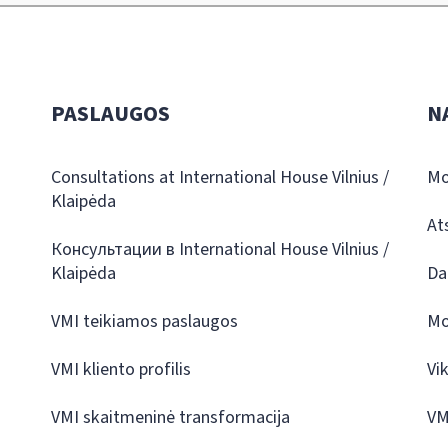
PASLAUGOS
N
Consultations at International House Vilnius /
Mo
Klaipėda
At
Консультации в International House Vilnius /
Klaipėda
Da
VMI teikiamos paslaugos
Mo
VMI kliento profilis
Vi
VMI skaitmeninė transformacija
VM