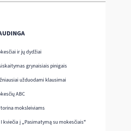
AUDINGA
kesčiai ir jų dydžiai
siskaitymas grynaisiais pinigais
žniausiai užduodami klausimai
kesčių ABC
ktorina moksleiviams
I kviečia į „Pasimatymą su mokesčiais“