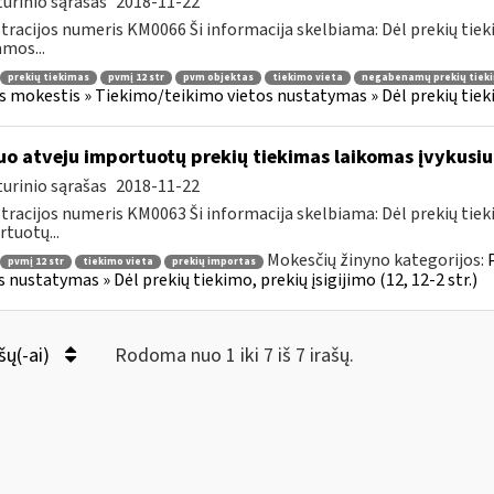
urinio sąrašas
2018-11-22
tracijos numeris KM0066 Ši informacija skelbiama: Dėl prekių tieki
amos...
prekių tiekimas
pvmį 12 str
pvm objektas
tiekimo vieta
negabenamų prekių tiek
s mokestis » Tiekimo/teikimo vietos nustatymas » Dėl prekių tiekimo
uo atveju importuotų prekių tiekimas laikomas įvykusiu
urinio sąrašas
2018-11-22
tracijos numeris KM0063 Ši informacija skelbiama: Dėl prekių tieki
tuotų...
Mokesčių žinyno kategorijos:
pvmį 12 str
tiekimo vieta
prekių importas
s nustatymas » Dėl prekių tiekimo, prekių įsigijimo (12, 12-2 str.)
šų(-ai)
Rodoma nuo 1 iki 7 iš 7 irašų.