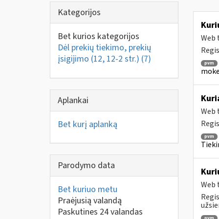
Kategorijos
Kuri
Bet kurios kategorijos
Web t
Dėl prekių tiekimo, prekių
Regis
įsigijimo (12, 12-2 str.)
(7)
pvm
mokes
Kuri
Aplankai
Web t
Bet kurį aplanką
Regis
pvm
Tieki
Parodymo data
Kuri
Web t
Bet kuriuo metu
Regis
Praėjusią valandą
užsien
Paskutines 24 valandas
pvm