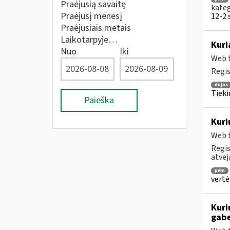
Praėjusią savaitę
kateg
Praėjusį mėnesį
12-2 s
Praėjusiais metais
Laikotarpyje…
Kuri
Nuo
Iki
Web t
Regis
dujos
Tieki
Paieška
Kuri
Web t
Regis
atveja
pvm
vertė
Kuri
gab