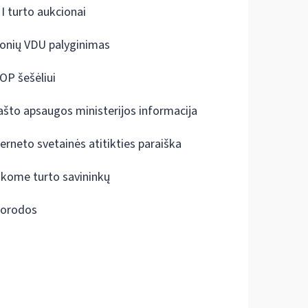
I turto aukcionai
onių VDU palyginimas
OP šešėliui
ašto apsaugos ministerijos informacija
terneto svetainės atitikties paraiška
škome turto savininkų
orodos