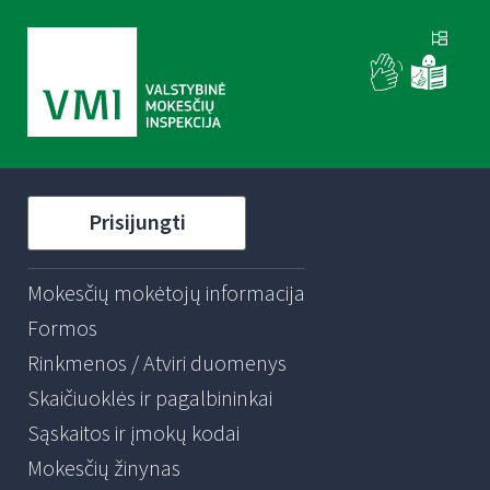
Prisijungti
Mokesčių mokėtojų informacija
Formos
Rinkmenos / Atviri duomenys
Skaičiuoklės ir pagalbininkai
Sąskaitos ir įmokų kodai
Mokesčių žinynas