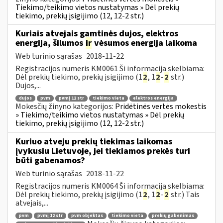
Tiekimo/teikimo vietos nustatymas » Dėl prekių
tiekimo, prekių įsigijimo (12, 12-2 str.)
Kuriais atvejais gamtinės dujos, elektros
energija, šilumos
ir
vėsumos energija laikoma
Web turinio sąrašas
2018-11-22
Registracijos numeris KM0061 Ši informacija skelbiama:
Dėl prekių tiekimo, prekių įsigijimo (1
2
, 1
2
-
2
str.)
Dujos,...
dujos
pvm
pvmį 12 str
tiekimo vieta
elektros energija
Mokesčių žinyno kategorijos:
Pridėtinės vertės mokestis
» Tiekimo/teikimo vietos nustatymas » Dėl prekių
tiekimo, prekių įsigijimo (12, 12-2 str.)
Kuriuo atveju prekių tiekimas laikomas
įvykusiu Lietuvoje, jei tiekiamos prekės turi
būti gabenamos?
Web turinio sąrašas
2018-11-22
Registracijos numeris KM0064 Ši informacija skelbiama:
Dėl prekių tiekimo, prekių įsigijimo (1
2
, 1
2
-
2
str.) Tais
atvejais,...
pvm
pvmį 12 str
pvm objektas
tiekimo vieta
prekių gabenimas