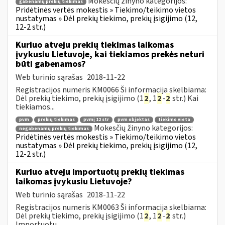
Mokesčių žinyno kategorijos:
gabenamų prekių tiekimas
Pridėtinės vertės mokestis » Tiekimo/teikimo vietos
nustatymas » Dėl prekių tiekimo, prekių įsigijimo (12,
12-2 str.)
Kuriuo atveju prekių tiekimas laikomas
įvykusiu Lietuvoje, kai tiekiamos prekės neturi
būti gabenamos?
Web turinio sąrašas
2018-11-22
Registracijos numeris KM0066 Ši informacija skelbiama:
Dėl prekių tiekimo, prekių įsigijimo (1
2
, 1
2
-
2
str.) Kai
tiekiamos...
pvm
prekių tiekimas
pvmį 12 str
pvm objektas
tiekimo vieta
Mokesčių žinyno kategorijos:
negabenamų prekių tiekimas
Pridėtinės vertės mokestis » Tiekimo/teikimo vietos
nustatymas » Dėl prekių tiekimo, prekių įsigijimo (12,
12-2 str.)
Kuriuo atveju importuotų prekių tiekimas
laikomas įvykusiu Lietuvoje?
Web turinio sąrašas
2018-11-22
Registracijos numeris KM0063 Ši informacija skelbiama:
Dėl prekių tiekimo, prekių įsigijimo (1
2
, 1
2
-
2
str.)
Importuotų...