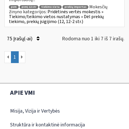
Mokesčių
pvm
pvmį 12 str
tiekimo vieta
prekių importas
žinyno kategorijos:
Pridėtinės vertės mokestis »
Tiekimo/teikimo vietos nustatymas » Dėl prekių
tiekimo, prekių įsigijimo (12, 12-2 str.)
75 Įrašų(-ai)
Rodoma nuo 1 iki 7 iš 7 irašų.
1
APIE VMI
Misija, Vizija ir Vertybės
Struktūra ir kontaktinė informacija