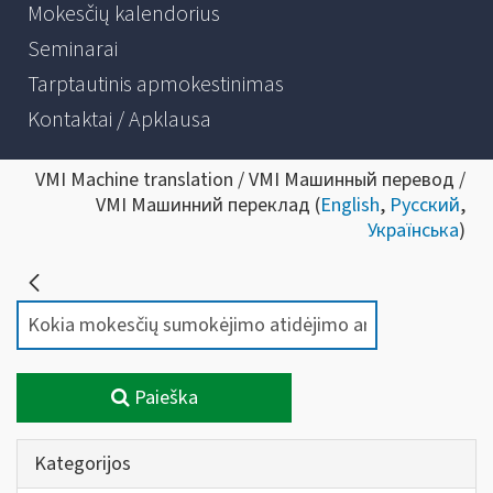
Mokesčių kalendorius
Seminarai
Tarptautinis apmokestinimas
Kontaktai / Apklausa
VMI Machine translation / VMI Машинный перевод /
VMI Машинний переклад (
English
,
Русский
,
Українська
)
Paieška
Kategorijos