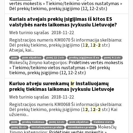
vertės mokestis » Tiekimo/teikimo vietos nustatymas »
Dėl prekių tiekimo, prekių įsigijimo (12, 12-2 str.)
Kuriais atvejais prekių įsigijimas iš kitos ES
valstybės narės laikomas įvykusiu Lietuvoje?
Web turinio sąrašas
2018-11-22
Registracijos numeris KM0070 Ši informacija skelbiama:
Dėl prekių tiekimo, prekių įsigijimo (1
2
, 1
2
-
2
str.)
Atvejai, kai...
pvm
pvm objektas
pvmį 12-2 str
prekių įsigijimas iš es
pvmį 4-1 str
Mokesčių žinyno kategorijos:
Pridėtinės vertės mokestis
» Tiekimo/teikimo vietos nustatymas » Dėl prekių
tiekimo, prekių įsigijimo (12, 12-2 str.)
Kuriuo atveju surenkamų
ir
instaliuojamų
prekių tiekimas laikomas įvykusiu Lietuvoje
Web turinio sąrašas
2018-11-22
Registracijos numeris KM0068 Ši informacija skelbiama:
Dėl prekių tiekimo, prekių įsigijimo (1
2
, 1
2
-
2
str.) Kai
užsienio...
pvm
prekių tiekimas
pvmį 12 str
pvm objektas
tiekimo vieta
Mokesčių
pvmį 95 str
instaliuojamos prekės
surenkamos prekės
žinyno kategorijos:
Pridėtinės vertės mokestis »