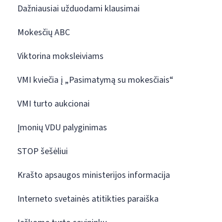
Dažniausiai užduodami klausimai
Mokesčių ABC
Viktorina moksleiviams
VMI kviečia į „Pasimatymą su mokesčiais“
VMI turto aukcionai
Įmonių VDU palyginimas
STOP šešėliui
Krašto apsaugos ministerijos informacija
Interneto svetainės atitikties paraiška