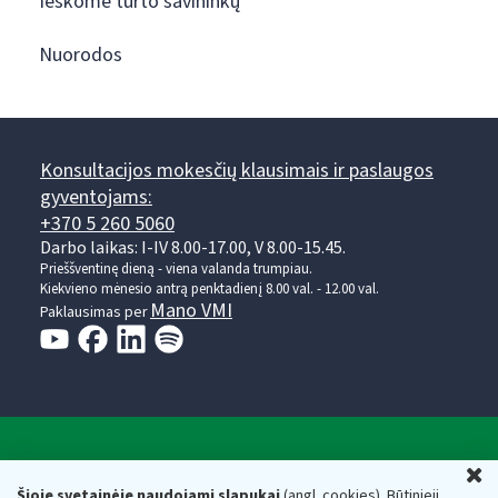
Ieškome turto savininkų
Nuorodos
Konsultacijos mokesčių klausimais ir paslaugos
gyventojams:
+370 5 260 5060
Darbo laikas: I-IV 8.00-17.00, V 8.00-15.45.
Prieššventinę dieną - viena valanda trumpiau.
Kiekvieno mėnesio antrą penktadienį 8.00 val. - 12.00 val.
Mano VMI
Paklausimas per
Valstybinė mokesčių inspekcija prie Lietuvos
U
Respublikos finansų ministerijos
Šioje svetainėje naudojami slapukai
(angl. cookies). Būtinieji