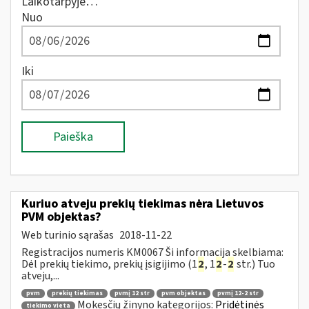
Laikotarpyje…
Nuo
Iki
Paieška
Kuriuo atveju prekių tiekimas nėra Lietuvos
PVM objektas?
Web turinio sąrašas
2018-11-22
Registracijos numeris KM0067 Ši informacija skelbiama:
Dėl prekių tiekimo, prekių įsigijimo (1
2
, 1
2
-
2
str.) Tuo
atveju,...
pvm
prekių tiekimas
pvmį 12 str
pvm objektas
pvmį 12-2 str
Mokesčių žinyno kategorijos:
Pridėtinės
tiekimo vieta