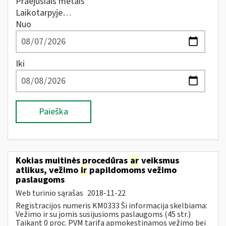
Praėjusiais metais
Laikotarpyje…
Nuo
Iki
Paieška
Kokias muitinės procedūras
ar
veiksmus
atlikus, vežimo
ir
papildomoms vežimo
paslaugoms
Web turinio sąrašas
2018-11-22
Registracijos numeris KM0333 Ši informacija skelbiama:
Vežimo ir su jomis susijusioms paslaugoms (45 str.)
Taikant 0 proc. PVM tarifą apmokestinamos vežimo bei