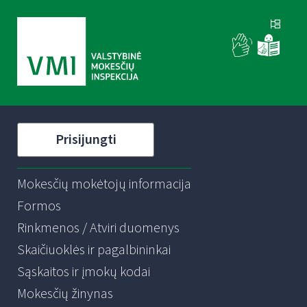
Prisijungti
Mokesčių mokėtojų informacija
Formos
Rinkmenos / Atviri duomenys
Skaičiuoklės ir pagalbininkai
Sąskaitos ir įmokų kodai
Mokesčių žinynas