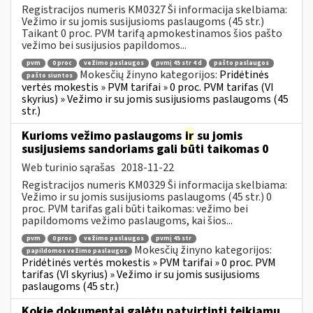
Registracijos numeris KM0327 Ši informacija skelbiama:
Vežimo ir su jomis susijusioms paslaugoms (45 str.)
Taikant 0 proc. PVM tarifą apmokestinamos šios pašto
vežimo bei susijusios papildomos...
pvm
0 proc
vežimo paslaugos
pvmį 45 str 4 d
pašto paslaugos
Mokesčių žinyno kategorijos:
Pridėtinės
pašto siuntos
vertės mokestis » PVM tarifai » 0 proc. PVM tarifas (VI
skyrius) » Vežimo ir su jomis susijusioms paslaugoms (45
str.)
Kurioms vežimo paslaugoms
ir
su jomis
susijusiems sandoriams gali būti taikomas 0
Web turinio sąrašas
2018-11-22
Registracijos numeris KM0329 Ši informacija skelbiama:
Vežimo ir su jomis susijusioms paslaugoms (45 str.) 0
proc. PVM tarifas gali būti taikomas: vežimo bei
papildomoms vežimo paslaugoms, kai šios...
pvm
0 proc
vežimo paslaugos
pvmį 45 str
Mokesčių žinyno kategorijos:
papildomos vežimo paslaugos
Pridėtinės vertės mokestis » PVM tarifai » 0 proc. PVM
tarifas (VI skyrius) » Vežimo ir su jomis susijusioms
paslaugoms (45 str.)
Kokie dokumentai galėtų patvirtinti teikiamų