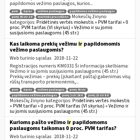
papildomos vežimo paslaugos, kurios...
pvm
0 proc
vežimo paslaugos
papildomos vežimo paslaugos
Mokesčių žinyno
pvmį 45 str 2 d
muitinės procedūros
kategorijos:
Pridėtinės vertės mokestis » PVM tarifai » 0
proc. PVM tarifas (VI skyrius) » Vežimo ir su jomis
susijusioms paslaugoms (45 str.)
Kas laikoma prekių vežimu
ir
papildomomis
vežimo paslaugomis?
Web turinio sąrašas
2018-11-22
Registracijos numeris KM0331 Ši informacija skelbiama:
Vežimo ir su jomis susijusioms paslaugoms (45 str.)
Prekių vežimas – prekių (įskaitant paštą) gabenimas visų
rūšių transporto priemonėmis,...
pvm
0 proc
vežimo paslaugos
pvmį 45 str
papildomos vežimo paslaugos
pvmį 2 str 26 d
pvmį 13 str 8 d
Mokesčių žinyno kategorijos:
Pridėtinės vertės mokestis
» PVM tarifai » 0 proc. PVM tarifas (VI skyrius) » Vežimo ir
su jomis susijusioms paslaugoms (45 str.)
Kurioms pašto vežimo
ir
papildomoms
paslaugoms taikomas 0 proc. PVM tarifas?
Web turinio sąrašas
2018-11-22