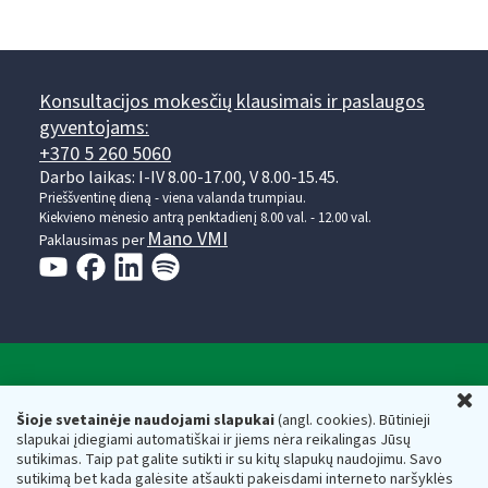
Konsultacijos mokesčių klausimais ir paslaugos
gyventojams:
+370 5 260 5060
Darbo laikas: I-IV 8.00-17.00, V 8.00-15.45.
Prieššventinę dieną - viena valanda trumpiau.
Kiekvieno mėnesio antrą penktadienį 8.00 val. - 12.00 val.
Mano VMI
Paklausimas per
Valstybinė mokesčių inspekcija prie Lietuvos
U
Respublikos finansų ministerijos
Šioje svetainėje naudojami slapukai
(angl. cookies). Būtinieji
slapukai įdiegiami automatiškai ir jiems nėra reikalingas Jūsų
Biudžetinė įstaiga. Juridinio asmens kodas — 188659752,
sutikimas. Taip pat galite sutikti ir su kitų slapukų naudojimu. Savo
adresas: Vasario 16-osios g. 14, 01107 Vilnius, Lietuva, el.paštas:
sutikimą bet kada galėsite atšaukti pakeisdami interneto naršyklės