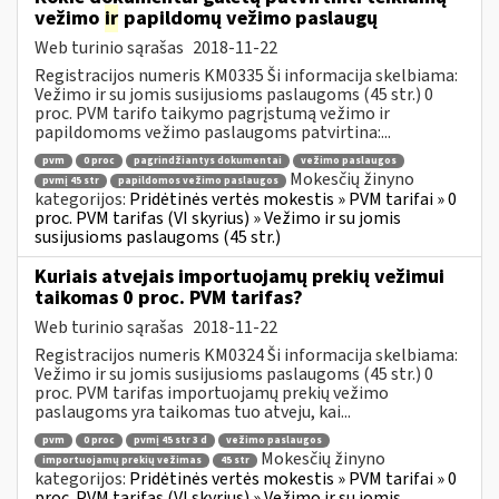
vežimo
ir
papildomų vežimo paslaugų
Web turinio sąrašas
2018-11-22
Registracijos numeris KM0335 Ši informacija skelbiama:
Vežimo ir su jomis susijusioms paslaugoms (45 str.) 0
proc. PVM tarifo taikymo pagrįstumą vežimo ir
papildomoms vežimo paslaugoms patvirtina:...
pvm
0 proc
pagrindžiantys dokumentai
vežimo paslaugos
Mokesčių žinyno
pvmį 45 str
papildomos vežimo paslaugos
kategorijos:
Pridėtinės vertės mokestis » PVM tarifai » 0
proc. PVM tarifas (VI skyrius) » Vežimo ir su jomis
susijusioms paslaugoms (45 str.)
Kuriais atvejais importuojamų prekių vežimui
taikomas 0 proc. PVM tarifas?
Web turinio sąrašas
2018-11-22
Registracijos numeris KM0324 Ši informacija skelbiama:
Vežimo ir su jomis susijusioms paslaugoms (45 str.) 0
proc. PVM tarifas importuojamų prekių vežimo
paslaugoms yra taikomas tuo atveju, kai...
pvm
0 proc
pvmį 45 str 3 d
vežimo paslaugos
Mokesčių žinyno
importuojamų prekių vežimas
45 str
kategorijos:
Pridėtinės vertės mokestis » PVM tarifai » 0
proc. PVM tarifas (VI skyrius) » Vežimo ir su jomis