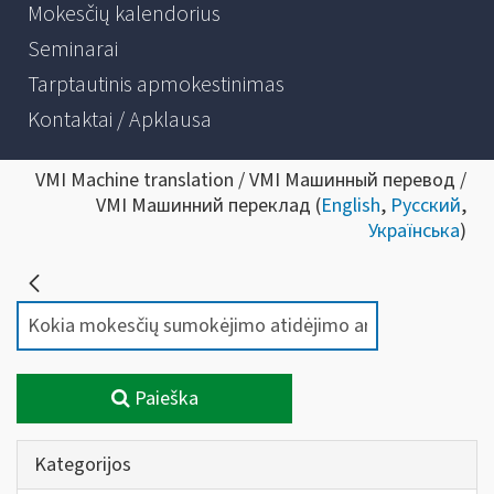
Mokesčių kalendorius
Seminarai
Tarptautinis apmokestinimas
Kontaktai / Apklausa
VMI Machine translation / VMI Машинный перевод /
VMI Машинний переклад (
English
,
Русский
,
Українська
)
Paieška
Kategorijos