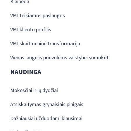
Klaipėda
VMI teikiamos paslaugos
VMI kliento profilis
VMI skaitmeninė transformacija
Vienas langelis prievolėms valstybei sumokėti
NAUDINGA
Mokesčiai ir jų dydžiai
Atsiskaitymas grynaisiais pinigais
Dažniausiai užduodami klausimai